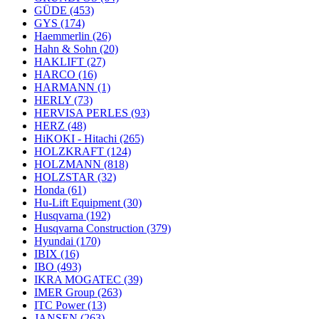
GÜDE
(453)
GYS
(174)
Haemmerlin
(26)
Hahn & Sohn
(20)
HAKLIFT
(27)
HARCO
(16)
HARMANN
(1)
HERLY
(73)
HERVISA PERLES
(93)
HERZ
(48)
HiKOKI - Hitachi
(265)
HOLZKRAFT
(124)
HOLZMANN
(818)
HOLZSTAR
(32)
Honda
(61)
Hu-Lift Equipment
(30)
Husqvarna
(192)
Husqvarna Construction
(379)
Hyundai
(170)
IBIX
(16)
IBO
(493)
IKRA MOGATEC
(39)
IMER Group
(263)
ITC Power
(13)
JANSEN
(263)