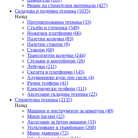
Рязане на строителни материали
(427)
Складова и подемна техника
(1635)
Назад
Противопожарна техника
(33)
Стълби и степенки
(549)
Ножични платформи
(66)
Палетни колички
(83)
Палетни стакери
(9)
Стакери
(60)
Транспортни колички
(244)
Стелажи и контейнери
(26)
Лебедки
(211)
Скелета и платформи
(145)
Алуминиеви кули тип скеле
(4)
Ръчни телфери
(41)
Електрически телфери
(111)
Аксесоари складова техника
(22)
Строителна техника
(2135)
Назад
Машини и инструменти за арматура
(49)
Мини багери
(22)
Аксесоари за бетон машини
(33)
Уплътняване и трамбоване
(268)
Мини дъмпери
(72)