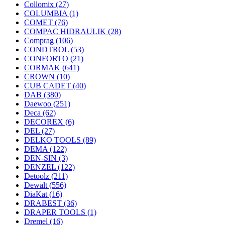
Collomix
(27)
COLUMBIA
(1)
COMET
(76)
COMPAC HIDRAULIK
(28)
Comprag
(106)
CONDTROL
(53)
CONFORTO
(21)
CORMAK
(641)
CROWN
(10)
CUB CADET
(40)
DAB
(380)
Daewoo
(251)
Deca
(62)
DECOREX
(6)
DEL
(27)
DELKO TOOLS
(89)
DEMA
(122)
DEN-SIN
(3)
DENZEL
(122)
Detoolz
(211)
Dewalt
(556)
DiaKat
(16)
DRABEST
(36)
DRAPER TOOLS
(1)
Dremel
(16)