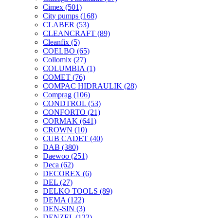
Cimex
(501)
City pumps
(168)
CLABER
(53)
CLEANCRAFT
(89)
Cleanfix
(5)
COELBO
(65)
Collomix
(27)
COLUMBIA
(1)
COMET
(76)
COMPAC HIDRAULIK
(28)
Comprag
(106)
CONDTROL
(53)
CONFORTO
(21)
CORMAK
(641)
CROWN
(10)
CUB CADET
(40)
DAB
(380)
Daewoo
(251)
Deca
(62)
DECOREX
(6)
DEL
(27)
DELKO TOOLS
(89)
DEMA
(122)
DEN-SIN
(3)
DENZEL
(122)