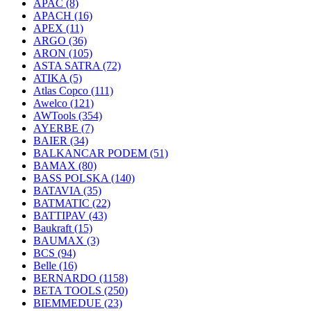
APAC
(8)
APACH
(16)
APEX
(11)
ARGO
(36)
ARON
(105)
ASTA SATRA
(72)
ATIKA
(5)
Atlas Copco
(111)
Awelco
(121)
AWTools
(354)
AYERBE
(7)
BAIER
(34)
BALKANCAR PODEM
(51)
BAMAX
(80)
BASS POLSKA
(140)
BATAVIA
(35)
BATMATIC
(22)
BATTIPAV
(43)
Baukraft
(15)
BAUMAX
(3)
BCS
(94)
Belle
(16)
BERNARDO
(1158)
BETA TOOLS
(250)
BIEMMEDUE
(23)