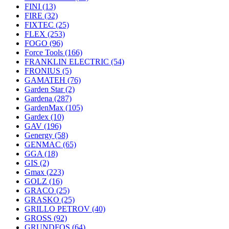
FINI
(13)
FIRE
(32)
FIXTEC
(25)
FLEX
(253)
FOGO
(96)
Force Tools
(166)
FRANKLIN ELECTRIC
(54)
FRONIUS
(5)
GAMATEH
(76)
Garden Star
(2)
Gardena
(287)
GardenMax
(105)
Gardex
(10)
GAV
(196)
Genergy
(58)
GENMAC
(65)
GGA
(18)
GIS
(2)
Gmax
(223)
GOLZ
(16)
GRACO
(25)
GRASKO
(25)
GRILLO PETROV
(40)
GROSS
(92)
GRUNDFOS
(64)