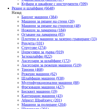
Куфари и шкафове с инструменти
(599)
Рязане и шлайфане
(6648)
Назад
Банциг машини
(384)
Машини за рязане на стени
(20)
Машини за рязане на стиропор
(48)
Ножици за ламарина
(184)
Огъване на ламарина
(85)
Плотери и машини за лазерно гравиране
(33)
Рендета
(101)
Стругове
(274)
Циркуляри за дърва
(919)
Ъглошлайфи
(822)
Аксесоари за шлайфане
(172)
Аксесоари за режещи машини
(519)
Триони
(468)
Режещи машини
(62)
Шлайфащи машини
(938)
Мултифункционални машини
(88)
Фрезоващи машини
(427)
Бисквит машини
(19)
Кантиращи машини
(43)
Абрихт Щрайхмус
(201)
Машини за полиране
(204)
Шмиргели
(201)