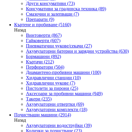
Други консумативи
(73)
Консумативи за градинска техника
(89)
Смазочни и залепващи
(7)
Препарати
(9)
Къртене и пробиване
(5160)
Назад
Винтоверти
(867)
Гайковерти
(607)
Пневматични чукове/секачи
(27)
Акумулаторни батерии и зарядни устройства
(630)
Бормашини
(892)
Къртачи
(212)
Перфоратори
(504)
Диамантено-пробивни машини
(100)
Хидравлични станции
(10)
Хидравлични чукове
(7)
Пистолети за пирони
(25)
Аксесоари за пробивни машини
(949)
Такери
(235)
Акумулаторни отвертки
(69)
Акумулаторни комплекти
(18)
Почистващи машини
(2914)
Назад
Акумулаторни водоструйки
(39)
Колички за почистване
(23)