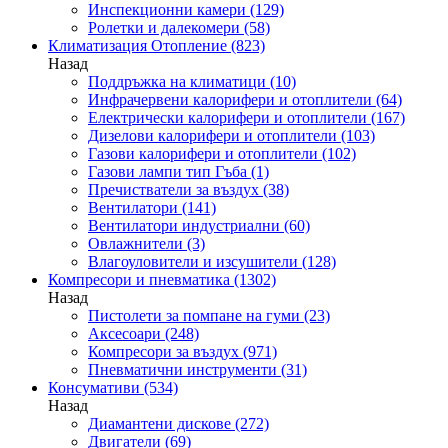
Инспекционни камери
(129)
Ролетки и далекомери
(58)
Климатизация Отопление
(823)
Назад
Поддръжка на климатици
(10)
Инфрачервени калорифери и отоплители
(64)
Електрически калорифери и отоплители
(167)
Дизелови калорифери и отоплители
(103)
Газови калорифери и отоплители
(102)
Газови лампи тип Гъба
(1)
Пречистватели за въздух
(38)
Вентилатори
(141)
Вентилатори индустриални
(60)
Овлажнители
(3)
Влагоуловители и изсушители
(128)
Компресори и пневматика
(1302)
Назад
Пистолети за помпане на гуми
(23)
Аксесоари
(248)
Компресори за въздух
(971)
Пневматични инструменти
(31)
Консумативи
(534)
Назад
Диамантени дискове
(272)
Двигатели
(69)