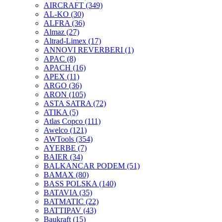
AIRCRAFT
(349)
AL-KO
(30)
ALFRA
(36)
Almaz
(27)
Altrad-Limex
(17)
ANNOVI REVERBERI
(1)
APAC
(8)
APACH
(16)
APEX
(11)
ARGO
(36)
ARON
(105)
ASTA SATRA
(72)
ATIKA
(5)
Atlas Copco
(111)
Awelco
(121)
AWTools
(354)
AYERBE
(7)
BAIER
(34)
BALKANCAR PODEM
(51)
BAMAX
(80)
BASS POLSKA
(140)
BATAVIA
(35)
BATMATIC
(22)
BATTIPAV
(43)
Baukraft
(15)