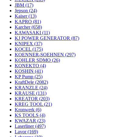
JBM
(17)
Jepson
(24)
Kaiser
(13)
KAPRO
(81)
Karcher
(658)
KAWASAKI
(11)
KJ POWER GENERATOR
(87)
KNIPEX
(37)
KOCEL
(175)
KOENNER-SOEHNEN
(297)
KOHLER SDMO
(26)
KONEKTO
(4)
KOSHIN
(41)
KP Pump
(25)
KraftDele
(2082)
KRANZLE
(24)
KRAUSE
(131)
KREATOR
(203)
KREG TOOL
(21)
Kronwerk
(6)
KS TOOLS
(4)
KWAZAR
(23)
Laserliner
(497)
Lavor
(169)