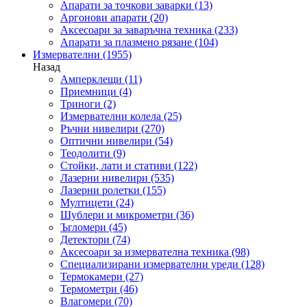
Апарати за точкови заварки
(13)
Аргонови апарати
(20)
Аксесоари за заваръчна техника
(233)
Апарати за плазмено рязане
(104)
Измервателни
(1955)
Назад
Амперклещи
(11)
Приемници
(4)
Триноги
(2)
Измервателни колела
(25)
Ръчни нивелири
(270)
Оптични нивелири
(54)
Теодолити
(9)
Стойки, лати и стативи
(122)
Лазерни нивелири
(535)
Лазерни ролетки
(155)
Мултицети
(24)
Шублери и микрометри
(36)
Ъгломери
(45)
Детектори
(74)
Аксесоари за измервателна техника
(98)
Специализирани измервателни уреди
(128)
Термокамери
(27)
Термометри
(46)
Влагомери
(70)