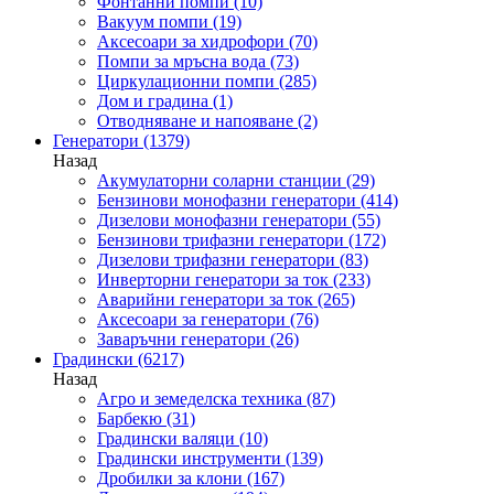
Фонтанни помпи
(10)
Вакуум помпи
(19)
Аксесоари за хидрофори
(70)
Помпи за мръсна вода
(73)
Циркулационни помпи
(285)
Дом и градина
(1)
Отводняване и напояване
(2)
Генератори
(1379)
Назад
Акумулаторни соларни станции
(29)
Бензинови монофазни генератори
(414)
Дизелови монофазни генератори
(55)
Бензинови трифазни генератори
(172)
Дизелови трифазни генератори
(83)
Инверторни генератори за ток
(233)
Аварийни генератори за ток
(265)
Аксесоари за генератори
(76)
Заваръчни генератори
(26)
Градински
(6217)
Назад
Агро и земеделска техника
(87)
Барбекю
(31)
Градински валяци
(10)
Градински инструменти
(139)
Дробилки за клони
(167)