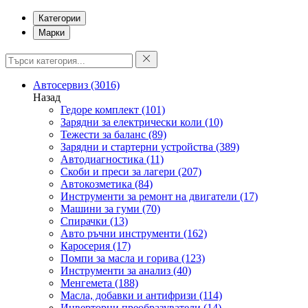
Категории
Марки
Автосервиз
(3016)
Назад
Гедоре комплект
(101)
Зарядни за електрически коли
(10)
Тежести за баланс
(89)
Зарядни и стартерни устройства
(389)
Автодиагностика
(11)
Скоби и преси за лагери
(207)
Автокозметика
(84)
Инструменти за ремонт на двигатели
(17)
Машини за гуми
(70)
Спирачки
(13)
Авто ръчни инструменти
(162)
Каросерия
(17)
Помпи за масла и горива
(123)
Инструменти за анализ
(40)
Менгемета
(188)
Масла, добавки и антифризи
(114)
Инверторни преобразуватели
(14)