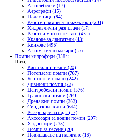
Автолебедки
(17)
Аерографи
(15)
Подемници
(84)
Работни лампи и прожектори
(201)
Хидравлични разпъвачи
(17)
Работни маси и тезгяси
(431)
Кранове за двигатели
(43)
Крикове
(495)
Автоматични макари
(55)
Помпи хидрофори
(3384)
Назад
Контролни помпи
(20)
Потопяеми помпи
(787)
Бензинови помпи
(242)
Дизелови помпи
(22)
Центробежни помпи
(376)
Градински помпи
(269)
Дренажни помпи
(262)
Сондажни помпи
(644)
Резервоари за вода
(17)
Аксесоари за водни помпи
(297)
Хидрофори
(258)
Помпи за басейн
(20)
Повишаване на налягане
(16)