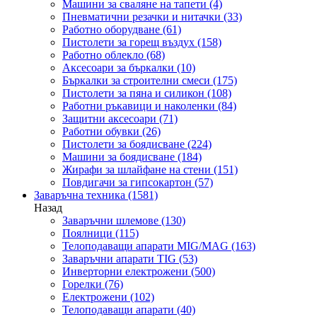
Машини за сваляне на тапети
(4)
Пневматични резачки и нитачки
(33)
Работно оборудване
(61)
Пистолети за горещ въздух
(158)
Работно облекло
(68)
Аксесоари за бъркалки
(10)
Бъркалки за строителни смеси
(175)
Пистолети за пяна и силикон
(108)
Работни ръкавици и наколенки
(84)
Защитни аксесоари
(71)
Работни обувки
(26)
Пистолети за боядисване
(224)
Машини за боядисване
(184)
Жирафи за шлайфане на стени
(151)
Повдигачи за гипсокартон
(57)
Заваръчна техника
(1581)
Назад
Заваръчни шлемове
(130)
Поялници
(115)
Телоподаващи апарати MIG/MAG
(163)
Заваръчни апарати TIG
(53)
Инверторни електрожени
(500)
Горелки
(76)
Електрожени
(102)
Телоподаващи апарати
(40)