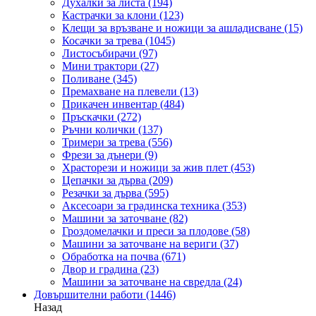
Духалки за листа
(194)
Кастрачки за клони
(123)
Клещи за връзване и ножици за ашладисване
(15)
Косачки за трева
(1045)
Листосъбирачи
(97)
Мини трактори
(27)
Поливане
(345)
Премахване на плевели
(13)
Прикачен инвентар
(484)
Пръскачки
(272)
Ръчни колички
(137)
Тримери за трева
(556)
Фрези за дънери
(9)
Храсторези и ножици за жив плет
(453)
Цепачки за дърва
(209)
Резачки за дърва
(595)
Аксесоари за градинска техника
(353)
Машини за заточване
(82)
Гроздомелачки и преси за плодове
(58)
Машини за заточване на вериги
(37)
Обработка на почва
(671)
Двор и градина
(23)
Машини за заточване на свредла
(24)
Довършителни работи
(1446)
Назад