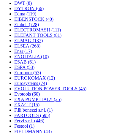
DWT
(8)
DYTRON
(66)
Edma
(119)
EIBENSTOCK
(40)
Einhell
(728)
ELECTROMASH
(111)
ELEFANT TOOLS
(81)
ELMAG
(137)
ELSEA
(268)
Enar
(17)
ENOITALIA
(10)
ESAB
(61)
ESPA
(53)
Euroboor
(53)
EUROKOMAX
(12)
Eurosystems
(74)
EVOLUTION POWER TOOLS
(45)
Evotools
(60)
EXA PUMP ITALY
(25)
EXACT
(15)
F.lli bonezzi s.r.l.
(1)
FARTOOLS
(595)
Fervi s.r.l.
(446)
Festool
(1)
FIELDMANN
(43)