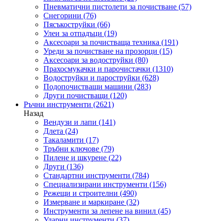
Пневматични пистолети за почистване
(57)
Снегорини
(76)
Пясъкоструйки
(66)
Улеи за отпадъци
(19)
Аксесоари за почистваща техника
(191)
Уреди за почистване на прозорци
(15)
Аксесоари за водоструйки
(80)
Прахосмукачки и парочистачки
(1310)
Водоструйки и пароструйки
(628)
Подопочистващи машини
(283)
Други почистващи
(120)
Ръчни инструменти
(2621)
Назад
Вендузи и лапи
(141)
Длета
(24)
Такаламити
(17)
Тръбни ключове
(79)
Пилене и шкурене
(22)
Други
(136)
Стандартни инструменти
(784)
Специализирани инструменти
(156)
Режещи и строителни
(490)
Измерване и маркиране
(32)
Инструменти за лепене на винил
(45)
Ударни инструменти
(37)