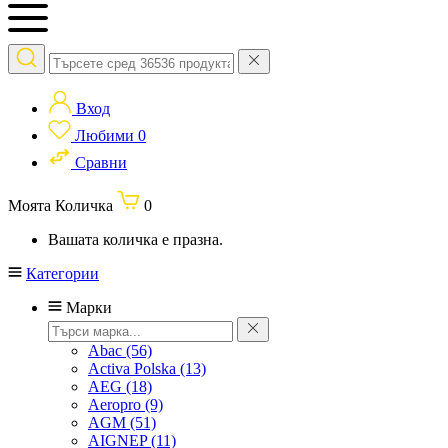
Вход
Любими
0
Сравни
Моята Количка
0
Вашата количка е празна.
Категории
Марки
Abac
(56)
Activa Polska
(13)
AEG
(18)
Aeropro
(9)
AGM
(51)
AIGNEP
(11)