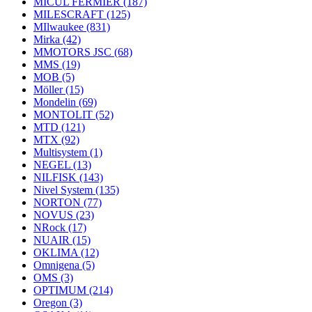
MICUL FERMIER
(187)
MILESCRAFT
(125)
MIlwaukee
(831)
Mirka
(42)
MMOTORS JSC
(68)
MMS
(19)
MOB
(5)
Möller
(15)
Mondelin
(69)
MONTOLIT
(52)
MTD
(121)
MTX
(92)
Multisystem
(1)
NEGEL
(13)
NILFISK
(143)
Nivel System
(135)
NORTON
(77)
NOVUS
(23)
NRock
(17)
NUAIR
(15)
OKLIMA
(12)
Omnigena
(5)
OMS
(3)
OPTIMUM
(214)
Oregon
(3)