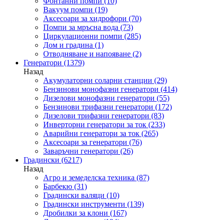
Фонтанни помпи
(10)
Вакуум помпи
(19)
Аксесоари за хидрофори
(70)
Помпи за мръсна вода
(73)
Циркулационни помпи
(285)
Дом и градина
(1)
Отводняване и напояване
(2)
Генератори
(1379)
Назад
Акумулаторни соларни станции
(29)
Бензинови монофазни генератори
(414)
Дизелови монофазни генератори
(55)
Бензинови трифазни генератори
(172)
Дизелови трифазни генератори
(83)
Инверторни генератори за ток
(233)
Аварийни генератори за ток
(265)
Аксесоари за генератори
(76)
Заваръчни генератори
(26)
Градински
(6217)
Назад
Агро и земеделска техника
(87)
Барбекю
(31)
Градински валяци
(10)
Градински инструменти
(139)
Дробилки за клони
(167)