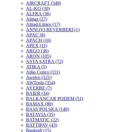
AIRCRAFT
(349)
AL-KO
(30)
ALFRA
(36)
Almaz
(27)
Altrad-Limex
(17)
ANNOVI REVERBERI
(1)
APAC
(8)
APACH
(16)
APEX
(11)
ARGO
(36)
ARON
(105)
ASTA SATRA
(72)
ATIKA
(5)
Atlas Copco
(111)
Awelco
(121)
AWTools
(354)
AYERBE
(7)
BAIER
(34)
BALKANCAR PODEM
(51)
BAMAX
(80)
BASS POLSKA
(140)
BATAVIA
(35)
BATMATIC
(22)
BATTIPAV
(43)
Baukraft
(15)