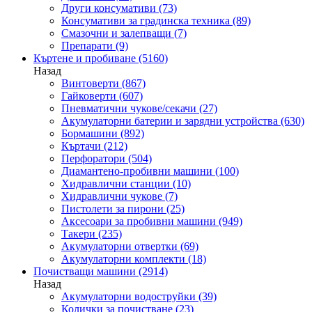
Други консумативи
(73)
Консумативи за градинска техника
(89)
Смазочни и залепващи
(7)
Препарати
(9)
Къртене и пробиване
(5160)
Назад
Винтоверти
(867)
Гайковерти
(607)
Пневматични чукове/секачи
(27)
Акумулаторни батерии и зарядни устройства
(630)
Бормашини
(892)
Къртачи
(212)
Перфоратори
(504)
Диамантено-пробивни машини
(100)
Хидравлични станции
(10)
Хидравлични чукове
(7)
Пистолети за пирони
(25)
Аксесоари за пробивни машини
(949)
Такери
(235)
Акумулаторни отвертки
(69)
Акумулаторни комплекти
(18)
Почистващи машини
(2914)
Назад
Акумулаторни водоструйки
(39)
Колички за почистване
(23)