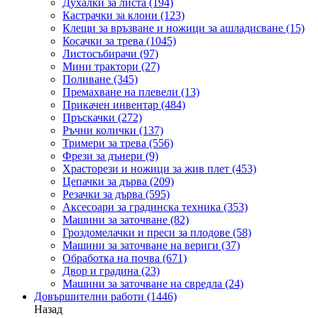
Духалки за листа
(194)
Кастрачки за клони
(123)
Клещи за връзване и ножици за ашладисване
(15)
Косачки за трева
(1045)
Листосъбирачи
(97)
Мини трактори
(27)
Поливане
(345)
Премахване на плевели
(13)
Прикачен инвентар
(484)
Пръскачки
(272)
Ръчни колички
(137)
Тримери за трева
(556)
Фрези за дънери
(9)
Храсторези и ножици за жив плет
(453)
Цепачки за дърва
(209)
Резачки за дърва
(595)
Аксесоари за градинска техника
(353)
Машини за заточване
(82)
Гроздомелачки и преси за плодове
(58)
Машини за заточване на вериги
(37)
Обработка на почва
(671)
Двор и градина
(23)
Машини за заточване на свредла
(24)
Довършителни работи
(1446)
Назад