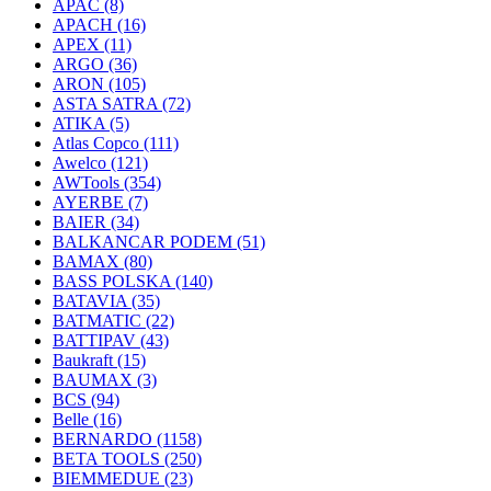
APAC
(8)
APACH
(16)
APEX
(11)
ARGO
(36)
ARON
(105)
ASTA SATRA
(72)
ATIKA
(5)
Atlas Copco
(111)
Awelco
(121)
AWTools
(354)
AYERBE
(7)
BAIER
(34)
BALKANCAR PODEM
(51)
BAMAX
(80)
BASS POLSKA
(140)
BATAVIA
(35)
BATMATIC
(22)
BATTIPAV
(43)
Baukraft
(15)
BAUMAX
(3)
BCS
(94)
Belle
(16)
BERNARDO
(1158)
BETA TOOLS
(250)
BIEMMEDUE
(23)