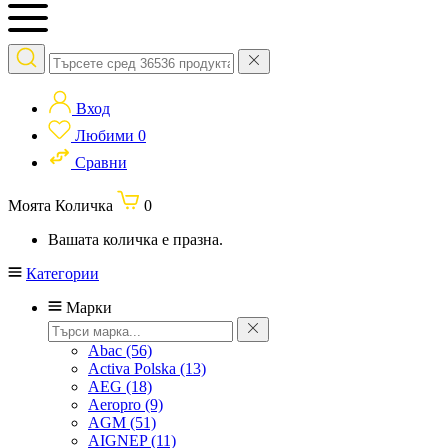
Вход
Любими
0
Сравни
Моята Количка
0
Вашата количка е празна.
Категории
Марки
Abac
(56)
Activa Polska
(13)
AEG
(18)
Aeropro
(9)
AGM
(51)
AIGNEP
(11)