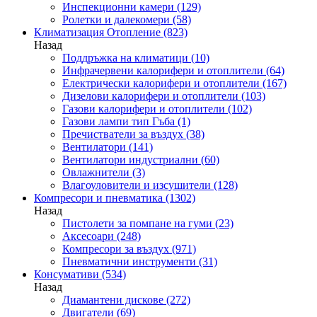
Инспекционни камери
(129)
Ролетки и далекомери
(58)
Климатизация Отопление
(823)
Назад
Поддръжка на климатици
(10)
Инфрачервени калорифери и отоплители
(64)
Електрически калорифери и отоплители
(167)
Дизелови калорифери и отоплители
(103)
Газови калорифери и отоплители
(102)
Газови лампи тип Гъба
(1)
Пречистватели за въздух
(38)
Вентилатори
(141)
Вентилатори индустриални
(60)
Овлажнители
(3)
Влагоуловители и изсушители
(128)
Компресори и пневматика
(1302)
Назад
Пистолети за помпане на гуми
(23)
Аксесоари
(248)
Компресори за въздух
(971)
Пневматични инструменти
(31)
Консумативи
(534)
Назад
Диамантени дискове
(272)
Двигатели
(69)