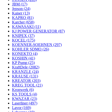
JBM
(17)
Jepson
(24)
Kaiser
(13)
KAPRO
(81)
Karcher
(658)
KAWASAKI
(11)
KJ POWER GENERATOR
(87)
KNIPEX
(37)
KOCEL
(175)
KOENNER-SOEHNEN
(297)
KOHLER SDMO
(26)
KONEKTO
(4)
KOSHIN
(41)
KP Pump
(25)
KraftDele
(2082)
KRANZLE
(24)
KRAUSE
(131)
KREATOR
(203)
KREG TOOL
(21)
Kronwerk
(6)
KS TOOLS
(4)
KWAZAR
(23)
Laserliner
(497)
Lavor
(169)