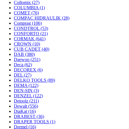
Collomix
(27)
COLUMBIA
(1)
COMET
(76)
COMPAC HIDRAULIK
(28)
Comprag
(106)
CONDTROL
(53)
CONFORTO
(21)
CORMAK
(641)
CROWN
(10)
CUB CADET
(40)
DAB
(380)
Daewoo
(251)
Deca
(62)
DECOREX
(6)
DEL
(27)
DELKO TOOLS
(89)
DEMA
(122)
DEN-SIN
(3)
DENZEL
(122)
Detoolz
(211)
Dewalt
(556)
DiaKat
(16)
DRABEST
(36)
DRAPER TOOLS
(1)
Dremel
(16)