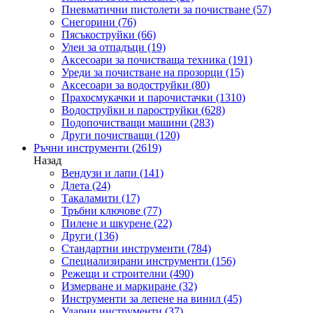
Пневматични пистолети за почистване
(57)
Снегорини
(76)
Пясъкоструйки
(66)
Улеи за отпадъци
(19)
Аксесоари за почистваща техника
(191)
Уреди за почистване на прозорци
(15)
Аксесоари за водоструйки
(80)
Прахосмукачки и парочистачки
(1310)
Водоструйки и пароструйки
(628)
Подопочистващи машини
(283)
Други почистващи
(120)
Ръчни инструменти
(2619)
Назад
Вендузи и лапи
(141)
Длета
(24)
Такаламити
(17)
Тръбни ключове
(77)
Пилене и шкурене
(22)
Други
(136)
Стандартни инструменти
(784)
Специализирани инструменти
(156)
Режещи и строителни
(490)
Измерване и маркиране
(32)
Инструменти за лепене на винил
(45)
Ударни инструменти
(37)