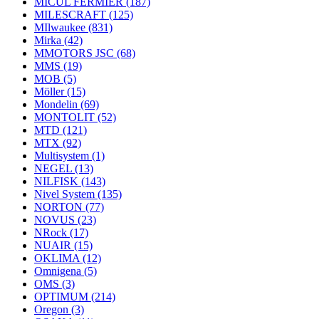
MICUL FERMIER
(187)
MILESCRAFT
(125)
MIlwaukee
(831)
Mirka
(42)
MMOTORS JSC
(68)
MMS
(19)
MOB
(5)
Möller
(15)
Mondelin
(69)
MONTOLIT
(52)
MTD
(121)
MTX
(92)
Multisystem
(1)
NEGEL
(13)
NILFISK
(143)
Nivel System
(135)
NORTON
(77)
NOVUS
(23)
NRock
(17)
NUAIR
(15)
OKLIMA
(12)
Omnigena
(5)
OMS
(3)
OPTIMUM
(214)
Oregon
(3)