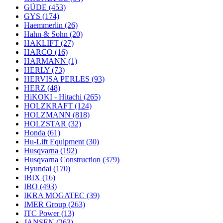
GÜDE
(453)
GYS
(174)
Haemmerlin
(26)
Hahn & Sohn
(20)
HAKLIFT
(27)
HARCO
(16)
HARMANN
(1)
HERLY
(73)
HERVISA PERLES
(93)
HERZ
(48)
HiKOKI - Hitachi
(265)
HOLZKRAFT
(124)
HOLZMANN
(818)
HOLZSTAR
(32)
Honda
(61)
Hu-Lift Equipment
(30)
Husqvarna
(192)
Husqvarna Construction
(379)
Hyundai
(170)
IBIX
(16)
IBO
(493)
IKRA MOGATEC
(39)
IMER Group
(263)
ITC Power
(13)
JANSEN
(263)