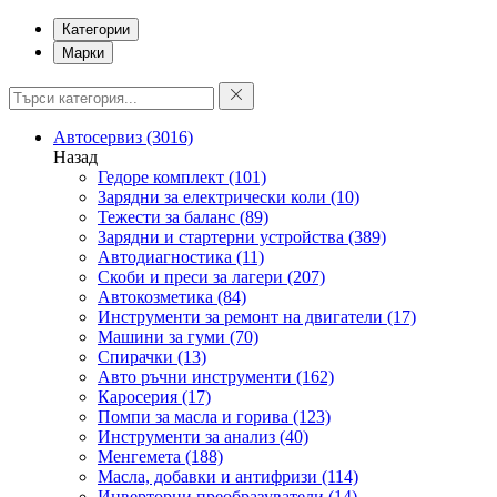
Категории
Марки
Автосервиз
(3016)
Назад
Гедоре комплект
(101)
Зарядни за електрически коли
(10)
Тежести за баланс
(89)
Зарядни и стартерни устройства
(389)
Автодиагностика
(11)
Скоби и преси за лагери
(207)
Автокозметика
(84)
Инструменти за ремонт на двигатели
(17)
Машини за гуми
(70)
Спирачки
(13)
Авто ръчни инструменти
(162)
Каросерия
(17)
Помпи за масла и горива
(123)
Инструменти за анализ
(40)
Менгемета
(188)
Масла, добавки и антифризи
(114)
Инверторни преобразуватели
(14)