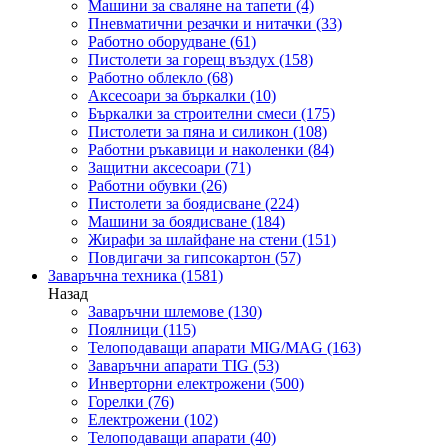
Машини за сваляне на тапети
(4)
Пневматични резачки и нитачки
(33)
Работно оборудване
(61)
Пистолети за горещ въздух
(158)
Работно облекло
(68)
Аксесоари за бъркалки
(10)
Бъркалки за строителни смеси
(175)
Пистолети за пяна и силикон
(108)
Работни ръкавици и наколенки
(84)
Защитни аксесоари
(71)
Работни обувки
(26)
Пистолети за боядисване
(224)
Машини за боядисване
(184)
Жирафи за шлайфане на стени
(151)
Повдигачи за гипсокартон
(57)
Заваръчна техника
(1581)
Назад
Заваръчни шлемове
(130)
Поялници
(115)
Телоподаващи апарати MIG/MAG
(163)
Заваръчни апарати TIG
(53)
Инверторни електрожени
(500)
Горелки
(76)
Електрожени
(102)
Телоподаващи апарати
(40)