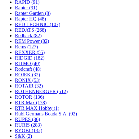
RAPID
(91)
Rapter
(91)
Rapter Garden
(8)
Rapter HQ
(48)
RED TECHNIC
(107)
REDATS
(268)
Redback
(82)
REM Power
(82)
Rems
(127)
REXXER
(55)
RIDGID
(182)
RITMO
(40)
Rodcraft
(48)
ROJEK
(32)
RONIX
(53)
ROTAIR
(32)
ROTHENBERGER
(512)
ROTOR
(136)
RTR Max
(178)
RTR MAX Hobby
(1)
Rubi Germans Boada S.A.
(92)
RUPES
(36)
RURIS
(283)
RYOBI
(132)
S&K
(2)