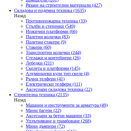
Рязане на строителни материали
(427)
Складова и подемна техника
(1635)
Назад
Противопожарна техника
(33)
Стълби и степенки
(549)
Ножични платформи
(66)
Палетни колички
(83)
Палетни стакери
(9)
Стакери
(60)
Транспортни колички
(244)
Стелажи и контейнери
(26)
Лебедки
(211)
Скелета и платформи
(145)
Алуминиеви кули тип скеле
(4)
Ръчни телфери
(41)
Електрически телфери
(111)
Аксесоари складова техника
(22)
Строителна техника
(2135)
Назад
Машини и инструменти за арматура
(49)
Мини багери
(22)
Аксесоари за бетон машини
(33)
Уплътняване и трамбоване
(268)
Мини дъмпери
(72)