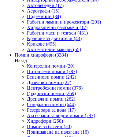
Автолебедки
(17)
Аерографи
(15)
Подемници
(84)
Работни лампи и прожектори
(201)
Хидравлични разпъвачи
(17)
Работни маси и тезгяси
(431)
Кранове за двигатели
(43)
Крикове
(495)
Автоматични макари
(55)
Помпи хидрофори
(3384)
Назад
Контролни помпи
(20)
Потопяеми помпи
(787)
Бензинови помпи
(242)
Дизелови помпи
(22)
Центробежни помпи
(376)
Градински помпи
(269)
Дренажни помпи
(262)
Сондажни помпи
(644)
Резервоари за вода
(17)
Аксесоари за водни помпи
(297)
Хидрофори
(258)
Помпи за басейн
(20)
Повишаване на налягане
(16)