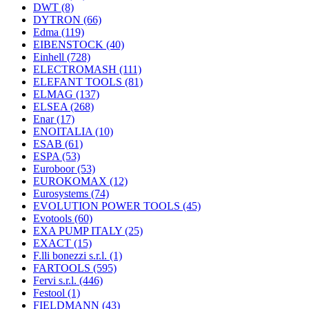
DWT
(8)
DYTRON
(66)
Edma
(119)
EIBENSTOCK
(40)
Einhell
(728)
ELECTROMASH
(111)
ELEFANT TOOLS
(81)
ELMAG
(137)
ELSEA
(268)
Enar
(17)
ENOITALIA
(10)
ESAB
(61)
ESPA
(53)
Euroboor
(53)
EUROKOMAX
(12)
Eurosystems
(74)
EVOLUTION POWER TOOLS
(45)
Evotools
(60)
EXA PUMP ITALY
(25)
EXACT
(15)
F.lli bonezzi s.r.l.
(1)
FARTOOLS
(595)
Fervi s.r.l.
(446)
Festool
(1)
FIELDMANN
(43)