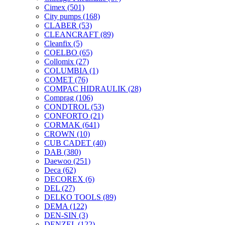
Cimex
(501)
City pumps
(168)
CLABER
(53)
CLEANCRAFT
(89)
Cleanfix
(5)
COELBO
(65)
Collomix
(27)
COLUMBIA
(1)
COMET
(76)
COMPAC HIDRAULIK
(28)
Comprag
(106)
CONDTROL
(53)
CONFORTO
(21)
CORMAK
(641)
CROWN
(10)
CUB CADET
(40)
DAB
(380)
Daewoo
(251)
Deca
(62)
DECOREX
(6)
DEL
(27)
DELKO TOOLS
(89)
DEMA
(122)
DEN-SIN
(3)
DENZEL
(122)