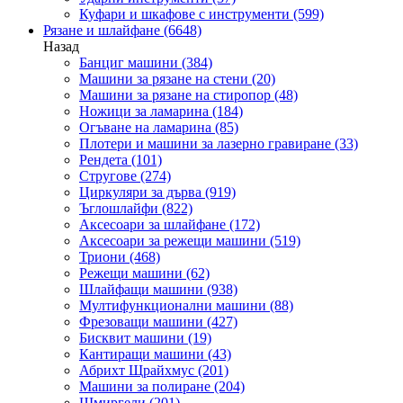
Куфари и шкафове с инструменти
(599)
Рязане и шлайфане
(6648)
Назад
Банциг машини
(384)
Машини за рязане на стени
(20)
Машини за рязане на стиропор
(48)
Ножици за ламарина
(184)
Огъване на ламарина
(85)
Плотери и машини за лазерно гравиране
(33)
Рендета
(101)
Стругове
(274)
Циркуляри за дърва
(919)
Ъглошлайфи
(822)
Аксесоари за шлайфане
(172)
Аксесоари за режещи машини
(519)
Триони
(468)
Режещи машини
(62)
Шлайфащи машини
(938)
Мултифункционални машини
(88)
Фрезоващи машини
(427)
Бисквит машини
(19)
Кантиращи машини
(43)
Абрихт Щрайхмус
(201)
Машини за полиране
(204)
Шмиргели
(201)