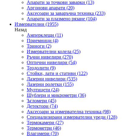
Апарати за точкови заварки
(13)
Аргонови апарати
(20)
Аксесоари за заваръчна техника
(233)
Апарати за плазмено рязане
(104)
Измервателни
(1955)
Назад
Амперклещи
(11)
Приемници
(4)
Триноги
(2)
Измервателни колела
(25)
Ръчни нивелири
(270)
Оптични нивелири
(54)
Теодолити
(9)
Стойки, лати и стативи
(122)
Лазерни нивелири
(535)
Лазерни ролетки
(155)
Мултицети
(24)
Шублери и микрометри
(36)
Ъгломери
(45)
Детектори
(74)
Аксесоари за измервателна техника
(98)
Специализирани измервателни уреди
(128)
Термокамери
(27)
Термометри
(46)
Влагомери
(70)