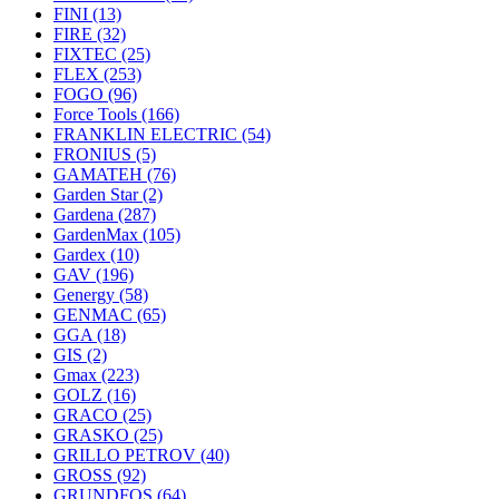
FINI
(13)
FIRE
(32)
FIXTEC
(25)
FLEX
(253)
FOGO
(96)
Force Tools
(166)
FRANKLIN ELECTRIC
(54)
FRONIUS
(5)
GAMATEH
(76)
Garden Star
(2)
Gardena
(287)
GardenMax
(105)
Gardex
(10)
GAV
(196)
Genergy
(58)
GENMAC
(65)
GGA
(18)
GIS
(2)
Gmax
(223)
GOLZ
(16)
GRACO
(25)
GRASKO
(25)
GRILLO PETROV
(40)
GROSS
(92)
GRUNDFOS
(64)