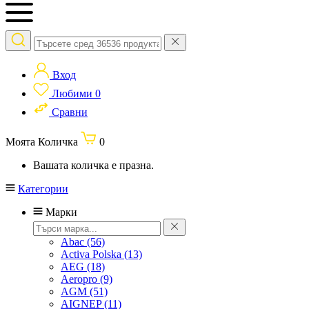
Вход
Любими
0
Сравни
Моята Количка
0
Вашата количка е празна.
Категории
Марки
Abac
(56)
Activa Polska
(13)
AEG
(18)
Aeropro
(9)
AGM
(51)
AIGNEP
(11)