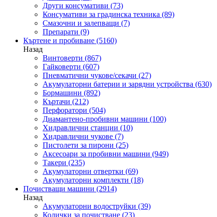
Други консумативи
(73)
Консумативи за градинска техника
(89)
Смазочни и залепващи
(7)
Препарати
(9)
Къртене и пробиване
(5160)
Назад
Винтоверти
(867)
Гайковерти
(607)
Пневматични чукове/секачи
(27)
Акумулаторни батерии и зарядни устройства
(630)
Бормашини
(892)
Къртачи
(212)
Перфоратори
(504)
Диамантено-пробивни машини
(100)
Хидравлични станции
(10)
Хидравлични чукове
(7)
Пистолети за пирони
(25)
Аксесоари за пробивни машини
(949)
Такери
(235)
Акумулаторни отвертки
(69)
Акумулаторни комплекти
(18)
Почистващи машини
(2914)
Назад
Акумулаторни водоструйки
(39)
Колички за почистване
(23)