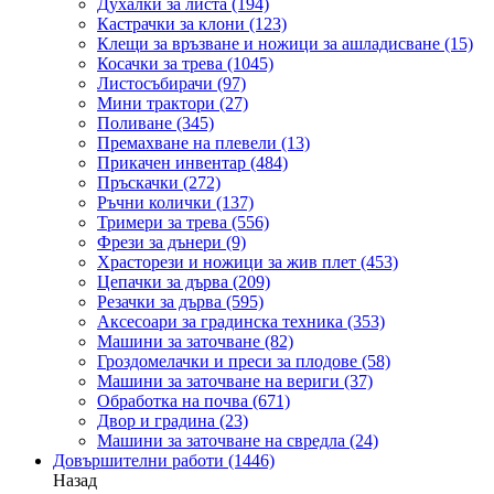
Духалки за листа
(194)
Кастрачки за клони
(123)
Клещи за връзване и ножици за ашладисване
(15)
Косачки за трева
(1045)
Листосъбирачи
(97)
Мини трактори
(27)
Поливане
(345)
Премахване на плевели
(13)
Прикачен инвентар
(484)
Пръскачки
(272)
Ръчни колички
(137)
Тримери за трева
(556)
Фрези за дънери
(9)
Храсторези и ножици за жив плет
(453)
Цепачки за дърва
(209)
Резачки за дърва
(595)
Аксесоари за градинска техника
(353)
Машини за заточване
(82)
Гроздомелачки и преси за плодове
(58)
Машини за заточване на вериги
(37)
Обработка на почва
(671)
Двор и градина
(23)
Машини за заточване на свредла
(24)
Довършителни работи
(1446)
Назад