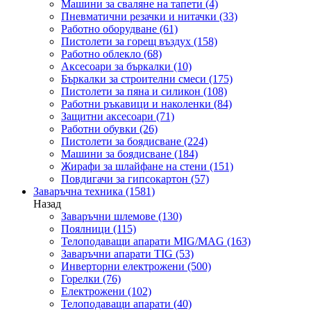
Машини за сваляне на тапети
(4)
Пневматични резачки и нитачки
(33)
Работно оборудване
(61)
Пистолети за горещ въздух
(158)
Работно облекло
(68)
Аксесоари за бъркалки
(10)
Бъркалки за строителни смеси
(175)
Пистолети за пяна и силикон
(108)
Работни ръкавици и наколенки
(84)
Защитни аксесоари
(71)
Работни обувки
(26)
Пистолети за боядисване
(224)
Машини за боядисване
(184)
Жирафи за шлайфане на стени
(151)
Повдигачи за гипсокартон
(57)
Заваръчна техника
(1581)
Назад
Заваръчни шлемове
(130)
Поялници
(115)
Телоподаващи апарати MIG/MAG
(163)
Заваръчни апарати TIG
(53)
Инверторни електрожени
(500)
Горелки
(76)
Електрожени
(102)
Телоподаващи апарати
(40)