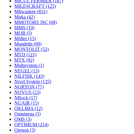
MICUL FERMIER
(187)
MILESCRAFT
(125)
MIlwaukee
(831)
Mirka
(42)
MMOTORS JSC
(68)
MMS
(19)
MOB
(5)
Möller
(15)
Mondelin
(69)
MONTOLIT
(52)
MTD
(121)
MTX
(92)
Multisystem
(1)
NEGEL
(13)
NILFISK
(143)
Nivel System
(135)
NORTON
(77)
NOVUS
(23)
NRock
(17)
NUAIR
(15)
OKLIMA
(12)
Omnigena
(5)
OMS
(3)
OPTIMUM
(214)
Oregon
(3)