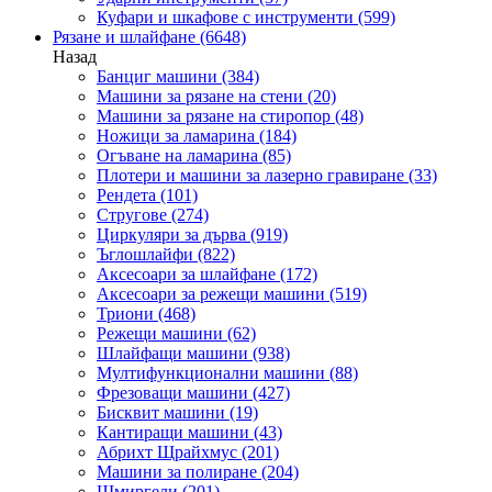
Куфари и шкафове с инструменти
(599)
Рязане и шлайфане
(6648)
Назад
Банциг машини
(384)
Машини за рязане на стени
(20)
Машини за рязане на стиропор
(48)
Ножици за ламарина
(184)
Огъване на ламарина
(85)
Плотери и машини за лазерно гравиране
(33)
Рендета
(101)
Стругове
(274)
Циркуляри за дърва
(919)
Ъглошлайфи
(822)
Аксесоари за шлайфане
(172)
Аксесоари за режещи машини
(519)
Триони
(468)
Режещи машини
(62)
Шлайфащи машини
(938)
Мултифункционални машини
(88)
Фрезоващи машини
(427)
Бисквит машини
(19)
Кантиращи машини
(43)
Абрихт Щрайхмус
(201)
Машини за полиране
(204)
Шмиргели
(201)