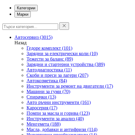
Категории
Марки
Автосервиз
(3015)
Назад
Гедоре комплект
(101)
Зарядни за електрически коли
(10)
Тежести за баланс
(89)
Зарядни и стартерни устройства
(389)
Автодиагностика
(11)
Скоби и преси за лагери
(207)
Автокозметика
(84)
Инструменти за ремонт на двигатели
(17)
Машини за гуми
(70)
Спирачки
(13)
Авто ръчни инструменти
(161)
Каросерия
(17)
Помпи за масла и горива
(123)
Инструменти за анализ
(40)
Менгемета
(188)
Масла, добавки и антифризи
(114)
Инверторни преобразуватели
(14)