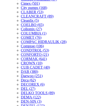
Cimex
(501)
City pumps
(168)
CLABER
(53)
CLEANCRAFT
(89)
Cleanfix
(5)
COELBO
(65)
Collomix
(27)
COLUMBIA
(1)
COMET
(76)
COMPAC HIDRAULIK
(28)
Comprag
(106)
CONDTROL
(53)
CONFORTO
(21)
CORMAK
(641)
CROWN
(10)
CUB CADET
(40)
DAB
(380)
Daewoo
(251)
Deca
(62)
DECOREX
(6)
DEL
(27)
DELKO TOOLS
(89)
DEMA
(122)
DEN-SIN
(3)
DENZEL
(122)