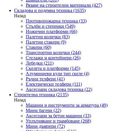
Рязане на строителни материали
(427)
Складова и подемна техника
(1635)
Назад
Противопожарна техника
(33)
Стълби и степенки
(549)
Ножични платформи
(66)
Палетни колички
(83)
Палетни стакери
(9)
Стакери
(60)
Транспортни колички
(244)
Стелажи и контейнери
(26)
Лебедки
(211)
Скелета и платформи
(145)
Алуминиеви кули тип скеле
(4)
Ръчни телфери
(41)
Електрически телфери
(111)
Аксесоари складова техника
(22)
Строителна техника
(2135)
Назад
Машини и инструменти за арматура
(49)
Мини багери
(22)
Аксесоари за бетон машини
(33)
Уплътняване и трамбоване
(268)
Мини дъмпери
(72)