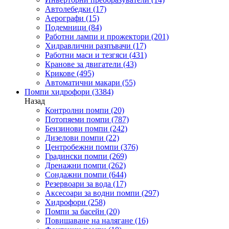
Автолебедки
(17)
Аерографи
(15)
Подемници
(84)
Работни лампи и прожектори
(201)
Хидравлични разпъвачи
(17)
Работни маси и тезгяси
(431)
Кранове за двигатели
(43)
Крикове
(495)
Автоматични макари
(55)
Помпи хидрофори
(3384)
Назад
Контролни помпи
(20)
Потопяеми помпи
(787)
Бензинови помпи
(242)
Дизелови помпи
(22)
Центробежни помпи
(376)
Градински помпи
(269)
Дренажни помпи
(262)
Сондажни помпи
(644)
Резервоари за вода
(17)
Аксесоари за водни помпи
(297)
Хидрофори
(258)
Помпи за басейн
(20)
Повишаване на налягане
(16)