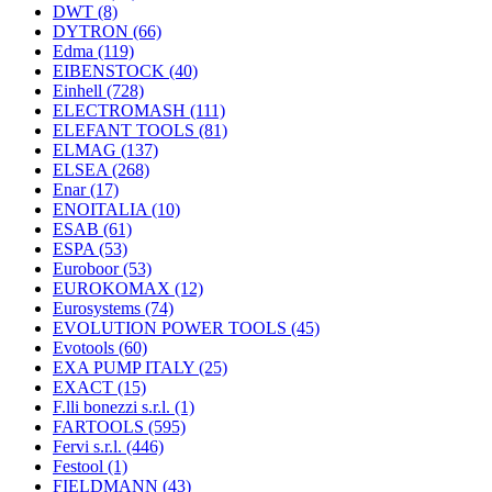
DWT
(8)
DYTRON
(66)
Edma
(119)
EIBENSTOCK
(40)
Einhell
(728)
ELECTROMASH
(111)
ELEFANT TOOLS
(81)
ELMAG
(137)
ELSEA
(268)
Enar
(17)
ENOITALIA
(10)
ESAB
(61)
ESPA
(53)
Euroboor
(53)
EUROKOMAX
(12)
Eurosystems
(74)
EVOLUTION POWER TOOLS
(45)
Evotools
(60)
EXA PUMP ITALY
(25)
EXACT
(15)
F.lli bonezzi s.r.l.
(1)
FARTOOLS
(595)
Fervi s.r.l.
(446)
Festool
(1)
FIELDMANN
(43)