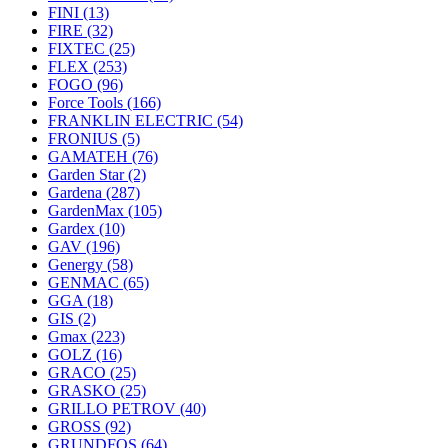
FINI
(13)
FIRE
(32)
FIXTEC
(25)
FLEX
(253)
FOGO
(96)
Force Tools
(166)
FRANKLIN ELECTRIC
(54)
FRONIUS
(5)
GAMATEH
(76)
Garden Star
(2)
Gardena
(287)
GardenMax
(105)
Gardex
(10)
GAV
(196)
Genergy
(58)
GENMAC
(65)
GGA
(18)
GIS
(2)
Gmax
(223)
GOLZ
(16)
GRACO
(25)
GRASKO
(25)
GRILLO PETROV
(40)
GROSS
(92)
GRUNDFOS
(64)