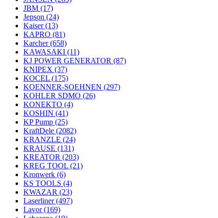
JBM
(17)
Jepson
(24)
Kaiser
(13)
KAPRO
(81)
Karcher
(658)
KAWASAKI
(11)
KJ POWER GENERATOR
(87)
KNIPEX
(37)
KOCEL
(175)
KOENNER-SOEHNEN
(297)
KOHLER SDMO
(26)
KONEKTO
(4)
KOSHIN
(41)
KP Pump
(25)
KraftDele
(2082)
KRANZLE
(24)
KRAUSE
(131)
KREATOR
(203)
KREG TOOL
(21)
Kronwerk
(6)
KS TOOLS
(4)
KWAZAR
(23)
Laserliner
(497)
Lavor
(169)