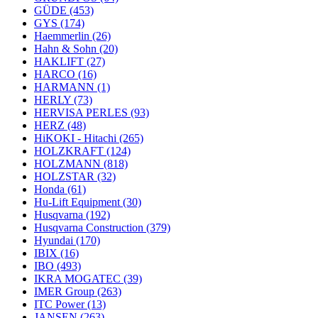
GÜDE
(453)
GYS
(174)
Haemmerlin
(26)
Hahn & Sohn
(20)
HAKLIFT
(27)
HARCO
(16)
HARMANN
(1)
HERLY
(73)
HERVISA PERLES
(93)
HERZ
(48)
HiKOKI - Hitachi
(265)
HOLZKRAFT
(124)
HOLZMANN
(818)
HOLZSTAR
(32)
Honda
(61)
Hu-Lift Equipment
(30)
Husqvarna
(192)
Husqvarna Construction
(379)
Hyundai
(170)
IBIX
(16)
IBO
(493)
IKRA MOGATEC
(39)
IMER Group
(263)
ITC Power
(13)
JANSEN
(263)