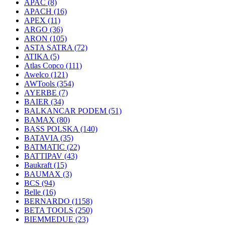
APAC
(8)
APACH
(16)
APEX
(11)
ARGO
(36)
ARON
(105)
ASTA SATRA
(72)
ATIKA
(5)
Atlas Copco
(111)
Awelco
(121)
AWTools
(354)
AYERBE
(7)
BAIER
(34)
BALKANCAR PODEM
(51)
BAMAX
(80)
BASS POLSKA
(140)
BATAVIA
(35)
BATMATIC
(22)
BATTIPAV
(43)
Baukraft
(15)
BAUMAX
(3)
BCS
(94)
Belle
(16)
BERNARDO
(1158)
BETA TOOLS
(250)
BIEMMEDUE
(23)