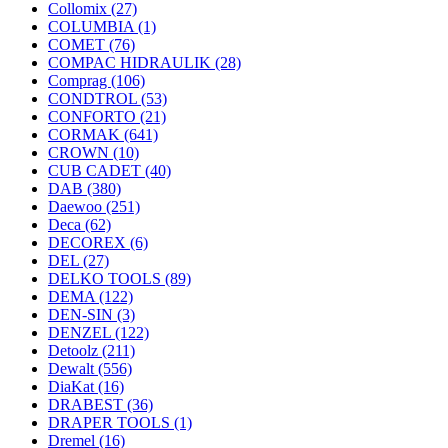
Collomix
(27)
COLUMBIA
(1)
COMET
(76)
COMPAC HIDRAULIK
(28)
Comprag
(106)
CONDTROL
(53)
CONFORTO
(21)
CORMAK
(641)
CROWN
(10)
CUB CADET
(40)
DAB
(380)
Daewoo
(251)
Deca
(62)
DECOREX
(6)
DEL
(27)
DELKO TOOLS
(89)
DEMA
(122)
DEN-SIN
(3)
DENZEL
(122)
Detoolz
(211)
Dewalt
(556)
DiaKat
(16)
DRABEST
(36)
DRAPER TOOLS
(1)
Dremel
(16)