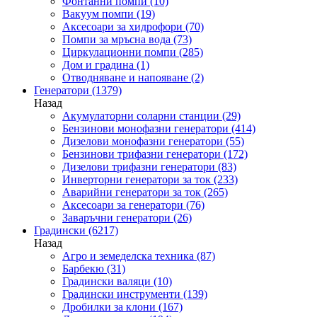
Фонтанни помпи
(10)
Вакуум помпи
(19)
Аксесоари за хидрофори
(70)
Помпи за мръсна вода
(73)
Циркулационни помпи
(285)
Дом и градина
(1)
Отводняване и напояване
(2)
Генератори
(1379)
Назад
Акумулаторни соларни станции
(29)
Бензинови монофазни генератори
(414)
Дизелови монофазни генератори
(55)
Бензинови трифазни генератори
(172)
Дизелови трифазни генератори
(83)
Инверторни генератори за ток
(233)
Аварийни генератори за ток
(265)
Аксесоари за генератори
(76)
Заваръчни генератори
(26)
Градински
(6217)
Назад
Агро и земеделска техника
(87)
Барбекю
(31)
Градински валяци
(10)
Градински инструменти
(139)
Дробилки за клони
(167)