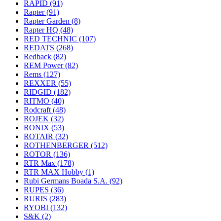
RAPID
(91)
Rapter
(91)
Rapter Garden
(8)
Rapter HQ
(48)
RED TECHNIC
(107)
REDATS
(268)
Redback
(82)
REM Power
(82)
Rems
(127)
REXXER
(55)
RIDGID
(182)
RITMO
(40)
Rodcraft
(48)
ROJEK
(32)
RONIX
(53)
ROTAIR
(32)
ROTHENBERGER
(512)
ROTOR
(136)
RTR Max
(178)
RTR MAX Hobby
(1)
Rubi Germans Boada S.A.
(92)
RUPES
(36)
RURIS
(283)
RYOBI
(132)
S&K
(2)