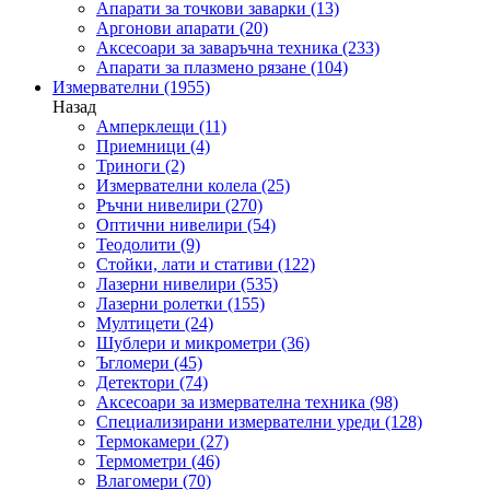
Апарати за точкови заварки
(13)
Аргонови апарати
(20)
Аксесоари за заваръчна техника
(233)
Апарати за плазмено рязане
(104)
Измервателни
(1955)
Назад
Амперклещи
(11)
Приемници
(4)
Триноги
(2)
Измервателни колела
(25)
Ръчни нивелири
(270)
Оптични нивелири
(54)
Теодолити
(9)
Стойки, лати и стативи
(122)
Лазерни нивелири
(535)
Лазерни ролетки
(155)
Мултицети
(24)
Шублери и микрометри
(36)
Ъгломери
(45)
Детектори
(74)
Аксесоари за измервателна техника
(98)
Специализирани измервателни уреди
(128)
Термокамери
(27)
Термометри
(46)
Влагомери
(70)