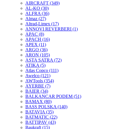
AIRCRAFT
(349)
AL-KO
(30)
ALFRA
(36)
Almaz
(27)
Altrad-Limex
(17)
ANNOVI REVERBERI
(1)
APAC
(8)
APACH
(16)
APEX
(11)
ARGO
(36)
ARON
(105)
ASTA SATRA
(72)
ATIKA
(5)
Atlas Copco
(111)
Awelco
(121)
AWTools
(354)
AYERBE
(7)
BAIER
(34)
BALKANCAR PODEM
(51)
BAMAX
(80)
BASS POLSKA
(140)
BATAVIA
(35)
BATMATIC
(22)
BATTIPAV
(43)
Baukraft
(15)