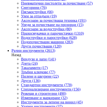
Пневматични пистолети за почистване
(57)
Снегорини
(76)
Пясъкоструйки
(66)
Улеи за отпадъци
(19)
Аксесоари за почистваща техника
(191)
Уреди за почистване на прозорци
(15)
Аксесоари за водоструйки
(80)
Прахосмукачки и парочистачки
(1310)
Водоструйки и пароструйки
(628)
Подопочистващи машини
(283)
Други почистващи
(120)
Ръчни инструменти
(2613)
Назад
Вендузи и лапи
(141)
Длета
(24)
Такаламити
(17)
Тръбни ключове
(77)
Пилене и шкурене
(22)
Други
(136)
Стандартни инструменти
(778)
Специализирани инструменти
(156)
Режещи и строителни
(490)
Измерване и маркиране
(32)
Инструменти за лепене на винил
(45)
Ударни инструменти
(37)