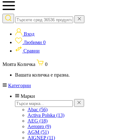
Вход
Любими
0
Сравни
Моята Количка
0
Вашата количка е празна.
Категории
Марки
Abac
(56)
Activa Polska
(13)
AEG
(18)
Aeropro
(9)
AGM
(51)
AIGNEP
(11)