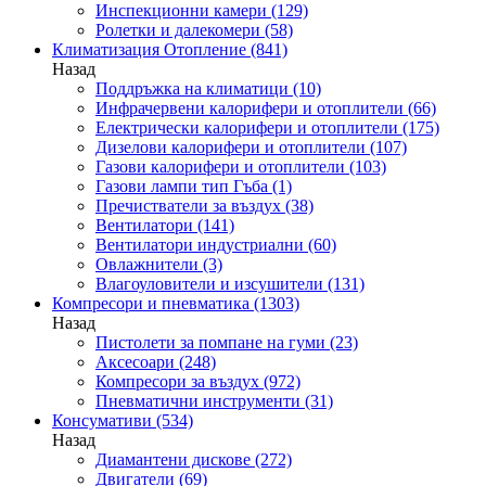
Инспекционни камери
(129)
Ролетки и далекомери
(58)
Климатизация Отопление
(841)
Назад
Поддръжка на климатици
(10)
Инфрачервени калорифери и отоплители
(66)
Електрически калорифери и отоплители
(175)
Дизелови калорифери и отоплители
(107)
Газови калорифери и отоплители
(103)
Газови лампи тип Гъба
(1)
Пречистватели за въздух
(38)
Вентилатори
(141)
Вентилатори индустриални
(60)
Овлажнители
(3)
Влагоуловители и изсушители
(131)
Компресори и пневматика
(1303)
Назад
Пистолети за помпане на гуми
(23)
Аксесоари
(248)
Компресори за въздух
(972)
Пневматични инструменти
(31)
Консумативи
(534)
Назад
Диамантени дискове
(272)
Двигатели
(69)