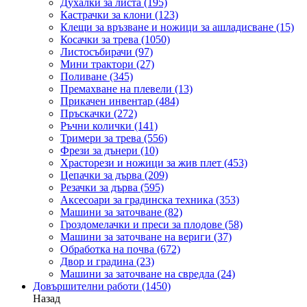
Духалки за листа
(195)
Кастрачки за клони
(123)
Клещи за връзване и ножици за ашладисване
(15)
Косачки за трева
(1050)
Листосъбирачи
(97)
Мини трактори
(27)
Поливане
(345)
Премахване на плевели
(13)
Прикачен инвентар
(484)
Пръскачки
(272)
Ръчни колички
(141)
Тримери за трева
(556)
Фрези за дънери
(10)
Храсторези и ножици за жив плет
(453)
Цепачки за дърва
(209)
Резачки за дърва
(595)
Аксесоари за градинска техника
(353)
Машини за заточване
(82)
Гроздомелачки и преси за плодове
(58)
Машини за заточване на вериги
(37)
Обработка на почва
(672)
Двор и градина
(23)
Машини за заточване на свредла
(24)
Довършителни работи
(1450)
Назад