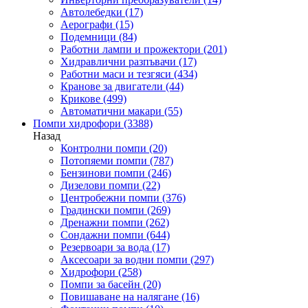
Автолебедки
(17)
Аерографи
(15)
Подемници
(84)
Работни лампи и прожектори
(201)
Хидравлични разпъвачи
(17)
Работни маси и тезгяси
(434)
Кранове за двигатели
(44)
Крикове
(499)
Автоматични макари
(55)
Помпи хидрофори
(3388)
Назад
Контролни помпи
(20)
Потопяеми помпи
(787)
Бензинови помпи
(246)
Дизелови помпи
(22)
Центробежни помпи
(376)
Градински помпи
(269)
Дренажни помпи
(262)
Сондажни помпи
(644)
Резервоари за вода
(17)
Аксесоари за водни помпи
(297)
Хидрофори
(258)
Помпи за басейн
(20)
Повишаване на налягане
(16)