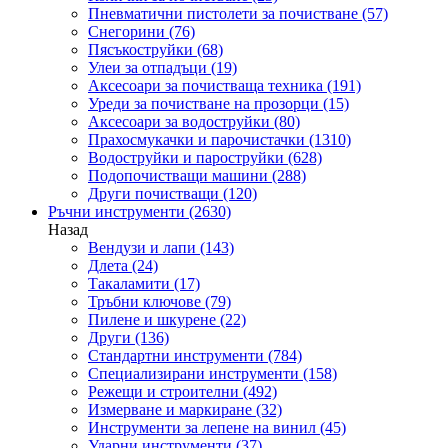
Пневматични пистолети за почистване
(57)
Снегорини
(76)
Пясъкоструйки
(68)
Улеи за отпадъци
(19)
Аксесоари за почистваща техника
(191)
Уреди за почистване на прозорци
(15)
Аксесоари за водоструйки
(80)
Прахосмукачки и парочистачки
(1310)
Водоструйки и пароструйки
(628)
Подопочистващи машини
(288)
Други почистващи
(120)
Ръчни инструменти
(2630)
Назад
Вендузи и лапи
(143)
Длета
(24)
Такаламити
(17)
Тръбни ключове
(79)
Пилене и шкурене
(22)
Други
(136)
Стандартни инструменти
(784)
Специализирани инструменти
(158)
Режещи и строителни
(492)
Измерване и маркиране
(32)
Инструменти за лепене на винил
(45)
Ударни инструменти
(37)