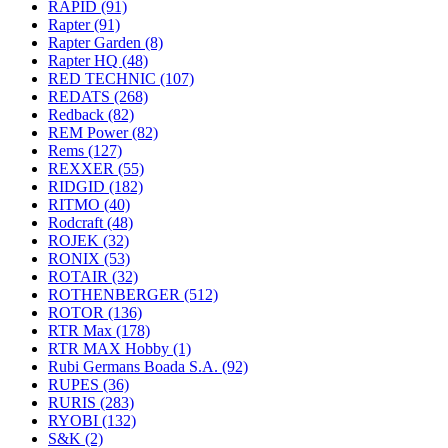
RAPID
(91)
Rapter
(91)
Rapter Garden
(8)
Rapter HQ
(48)
RED TECHNIC
(107)
REDATS
(268)
Redback
(82)
REM Power
(82)
Rems
(127)
REXXER
(55)
RIDGID
(182)
RITMO
(40)
Rodcraft
(48)
ROJEK
(32)
RONIX
(53)
ROTAIR
(32)
ROTHENBERGER
(512)
ROTOR
(136)
RTR Max
(178)
RTR MAX Hobby
(1)
Rubi Germans Boada S.A.
(92)
RUPES
(36)
RURIS
(283)
RYOBI
(132)
S&K
(2)