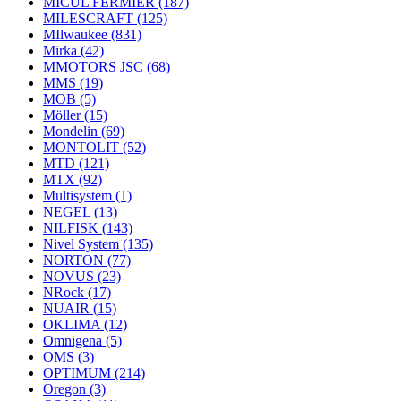
MICUL FERMIER
(187)
MILESCRAFT
(125)
MIlwaukee
(831)
Mirka
(42)
MMOTORS JSC
(68)
MMS
(19)
MOB
(5)
Möller
(15)
Mondelin
(69)
MONTOLIT
(52)
MTD
(121)
MTX
(92)
Multisystem
(1)
NEGEL
(13)
NILFISK
(143)
Nivel System
(135)
NORTON
(77)
NOVUS
(23)
NRock
(17)
NUAIR
(15)
OKLIMA
(12)
Omnigena
(5)
OMS
(3)
OPTIMUM
(214)
Oregon
(3)