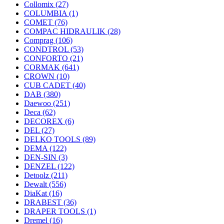
Collomix
(27)
COLUMBIA
(1)
COMET
(76)
COMPAC HIDRAULIK
(28)
Comprag
(106)
CONDTROL
(53)
CONFORTO
(21)
CORMAK
(641)
CROWN
(10)
CUB CADET
(40)
DAB
(380)
Daewoo
(251)
Deca
(62)
DECOREX
(6)
DEL
(27)
DELKO TOOLS
(89)
DEMA
(122)
DEN-SIN
(3)
DENZEL
(122)
Detoolz
(211)
Dewalt
(556)
DiaKat
(16)
DRABEST
(36)
DRAPER TOOLS
(1)
Dremel
(16)