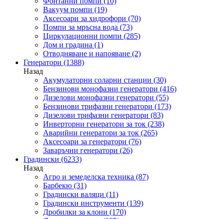
Фонтанни помпи
(10)
Вакуум помпи
(19)
Аксесоари за хидрофори
(70)
Помпи за мръсна вода
(73)
Циркулационни помпи
(285)
Дом и градина
(1)
Отводняване и напояване
(2)
Генератори
(1388)
Назад
Акумулаторни соларни станции
(30)
Бензинови монофазни генератори
(416)
Дизелови монофазни генератори
(55)
Бензинови трифазни генератори
(173)
Дизелови трифазни генератори
(83)
Инверторни генератори за ток
(238)
Аварийни генератори за ток
(265)
Аксесоари за генератори
(76)
Заваръчни генератори
(26)
Градински
(6233)
Назад
Агро и земеделска техника
(87)
Барбекю
(31)
Градински валяци
(11)
Градински инструменти
(139)
Дробилки за клони
(170)