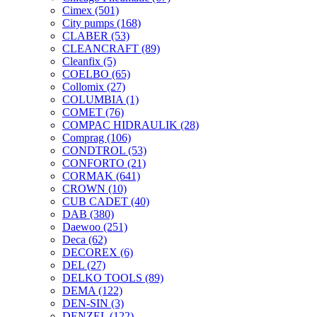
Cimex
(501)
City pumps
(168)
CLABER
(53)
CLEANCRAFT
(89)
Cleanfix
(5)
COELBO
(65)
Collomix
(27)
COLUMBIA
(1)
COMET
(76)
COMPAC HIDRAULIK
(28)
Comprag
(106)
CONDTROL
(53)
CONFORTO
(21)
CORMAK
(641)
CROWN
(10)
CUB CADET
(40)
DAB
(380)
Daewoo
(251)
Deca
(62)
DECOREX
(6)
DEL
(27)
DELKO TOOLS
(89)
DEMA
(122)
DEN-SIN
(3)
DENZEL
(122)