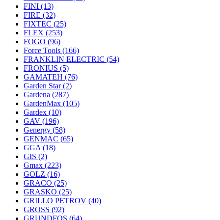
FINI
(13)
FIRE
(32)
FIXTEC
(25)
FLEX
(253)
FOGO
(96)
Force Tools
(166)
FRANKLIN ELECTRIC
(54)
FRONIUS
(5)
GAMATEH
(76)
Garden Star
(2)
Gardena
(287)
GardenMax
(105)
Gardex
(10)
GAV
(196)
Genergy
(58)
GENMAC
(65)
GGA
(18)
GIS
(2)
Gmax
(223)
GOLZ
(16)
GRACO
(25)
GRASKO
(25)
GRILLO PETROV
(40)
GROSS
(92)
GRUNDFOS
(64)