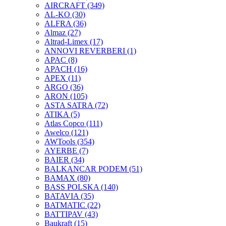
AIRCRAFT
(349)
AL-KO
(30)
ALFRA
(36)
Almaz
(27)
Altrad-Limex
(17)
ANNOVI REVERBERI
(1)
APAC
(8)
APACH
(16)
APEX
(11)
ARGO
(36)
ARON
(105)
ASTA SATRA
(72)
ATIKA
(5)
Atlas Copco
(111)
Awelco
(121)
AWTools
(354)
AYERBE
(7)
BAIER
(34)
BALKANCAR PODEM
(51)
BAMAX
(80)
BASS POLSKA
(140)
BATAVIA
(35)
BATMATIC
(22)
BATTIPAV
(43)
Baukraft
(15)