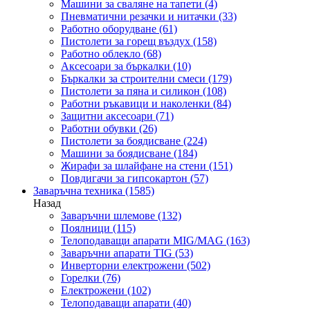
Машини за сваляне на тапети
(4)
Пневматични резачки и нитачки
(33)
Работно оборудване
(61)
Пистолети за горещ въздух
(158)
Работно облекло
(68)
Аксесоари за бъркалки
(10)
Бъркалки за строителни смеси
(179)
Пистолети за пяна и силикон
(108)
Работни ръкавици и наколенки
(84)
Защитни аксесоари
(71)
Работни обувки
(26)
Пистолети за боядисване
(224)
Машини за боядисване
(184)
Жирафи за шлайфане на стени
(151)
Повдигачи за гипсокартон
(57)
Заваръчна техника
(1585)
Назад
Заваръчни шлемове
(132)
Поялници
(115)
Телоподаващи апарати MIG/MAG
(163)
Заваръчни апарати TIG
(53)
Инверторни електрожени
(502)
Горелки
(76)
Електрожени
(102)
Телоподаващи апарати
(40)