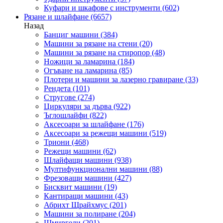
Куфари и шкафове с инструменти
(602)
Рязане и шлайфане
(6657)
Назад
Банциг машини
(384)
Машини за рязане на стени
(20)
Машини за рязане на стиропор
(48)
Ножици за ламарина
(184)
Огъване на ламарина
(85)
Плотери и машини за лазерно гравиране
(33)
Рендета
(101)
Стругове
(274)
Циркуляри за дърва
(922)
Ъглошлайфи
(822)
Аксесоари за шлайфане
(176)
Аксесоари за режещи машини
(519)
Триони
(468)
Режещи машини
(62)
Шлайфащи машини
(938)
Мултифункционални машини
(88)
Фрезоващи машини
(427)
Бисквит машини
(19)
Кантиращи машини
(43)
Абрихт Щрайхмус
(201)
Машини за полиране
(204)
Шмиргели
(201)