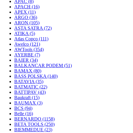
APAC
(8)
APACH
(16)
APEX
(11)
ARGO
(36)
ARON
(105)
ASTA SATRA
(72)
ATIKA
(5)
Atlas Copco
(111)
Awelco
(121)
AWTools
(354)
AYERBE
(7)
BAIER
(34)
BALKANCAR PODEM
(51)
BAMAX
(80)
BASS POLSKA
(140)
BATAVIA
(35)
BATMATIC
(22)
BATTIPAV
(43)
Baukraft
(15)
BAUMAX
(3)
BCS
(94)
Belle
(16)
BERNARDO
(1158)
BETA TOOLS
(250)
BIEMMEDUE
(23)