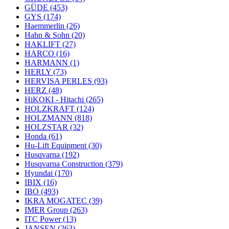
GÜDE
(453)
GYS
(174)
Haemmerlin
(26)
Hahn & Sohn
(20)
HAKLIFT
(27)
HARCO
(16)
HARMANN
(1)
HERLY
(73)
HERVISA PERLES
(93)
HERZ
(48)
HiKOKI - Hitachi
(265)
HOLZKRAFT
(124)
HOLZMANN
(818)
HOLZSTAR
(32)
Honda
(61)
Hu-Lift Equipment
(30)
Husqvarna
(192)
Husqvarna Construction
(379)
Hyundai
(170)
IBIX
(16)
IBO
(493)
IKRA MOGATEC
(39)
IMER Group
(263)
ITC Power
(13)
JANSEN
(263)