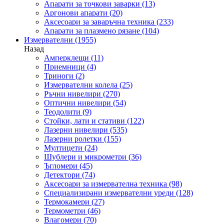
Апарати за точкови заварки
(13)
Аргонови апарати
(20)
Аксесоари за заваръчна техника
(233)
Апарати за плазмено рязане
(104)
Измервателни
(1955)
Назад
Амперклещи
(11)
Приемници
(4)
Триноги
(2)
Измервателни колела
(25)
Ръчни нивелири
(270)
Оптични нивелири
(54)
Теодолити
(9)
Стойки, лати и стативи
(122)
Лазерни нивелири
(535)
Лазерни ролетки
(155)
Мултицети
(24)
Шублери и микрометри
(36)
Ъгломери
(45)
Детектори
(74)
Аксесоари за измервателна техника
(98)
Специализирани измервателни уреди
(128)
Термокамери
(27)
Термометри
(46)
Влагомери
(70)