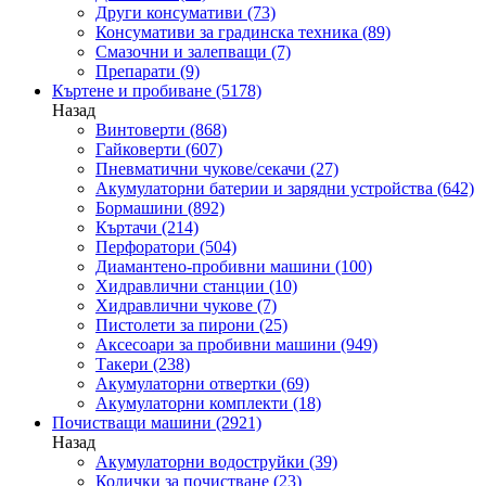
Други консумативи
(73)
Консумативи за градинска техника
(89)
Смазочни и залепващи
(7)
Препарати
(9)
Къртене и пробиване
(5178)
Назад
Винтоверти
(868)
Гайковерти
(607)
Пневматични чукове/секачи
(27)
Акумулаторни батерии и зарядни устройства
(642)
Бормашини
(892)
Къртачи
(214)
Перфоратори
(504)
Диамантено-пробивни машини
(100)
Хидравлични станции
(10)
Хидравлични чукове
(7)
Пистолети за пирони
(25)
Аксесоари за пробивни машини
(949)
Такери
(238)
Акумулаторни отвертки
(69)
Акумулаторни комплекти
(18)
Почистващи машини
(2921)
Назад
Акумулаторни водоструйки
(39)
Колички за почистване
(23)