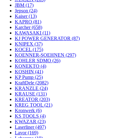
JBM
(17)
Jepson
(24)
Kaiser
(13)
KAPRO
(81)
Karcher
(658)
KAWASAKI
(11)
KJ POWER GENERATOR
(87)
KNIPEX
(37)
KOCEL
(175)
KOENNER-SOEHNEN
(297)
KOHLER SDMO
(26)
KONEKTO
(4)
KOSHIN
(41)
KP Pump
(25)
KraftDele
(2082)
KRANZLE
(24)
KRAUSE
(131)
KREATOR
(203)
KREG TOOL
(21)
Kronwerk
(6)
KS TOOLS
(4)
KWAZAR
(23)
Laserliner
(497)
Lavor
(169)