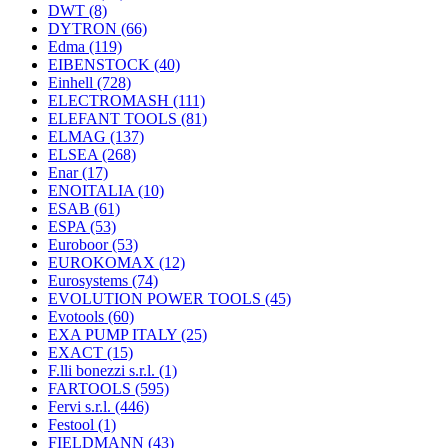
DWT
(8)
DYTRON
(66)
Edma
(119)
EIBENSTOCK
(40)
Einhell
(728)
ELECTROMASH
(111)
ELEFANT TOOLS
(81)
ELMAG
(137)
ELSEA
(268)
Enar
(17)
ENOITALIA
(10)
ESAB
(61)
ESPA
(53)
Euroboor
(53)
EUROKOMAX
(12)
Eurosystems
(74)
EVOLUTION POWER TOOLS
(45)
Evotools
(60)
EXA PUMP ITALY
(25)
EXACT
(15)
F.lli bonezzi s.r.l.
(1)
FARTOOLS
(595)
Fervi s.r.l.
(446)
Festool
(1)
FIELDMANN
(43)