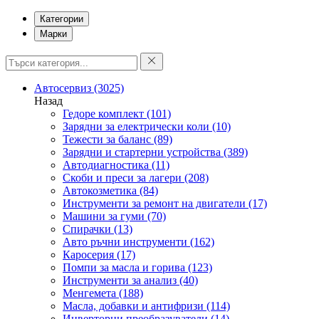
Категории
Марки
Автосервиз
(3025)
Назад
Гедоре комплект
(101)
Зарядни за електрически коли
(10)
Тежести за баланс
(89)
Зарядни и стартерни устройства
(389)
Автодиагностика
(11)
Скоби и преси за лагери
(208)
Автокозметика
(84)
Инструменти за ремонт на двигатели
(17)
Машини за гуми
(70)
Спирачки
(13)
Авто ръчни инструменти
(162)
Каросерия
(17)
Помпи за масла и горива
(123)
Инструменти за анализ
(40)
Менгемета
(188)
Масла, добавки и антифризи
(114)
Инверторни преобразуватели
(14)