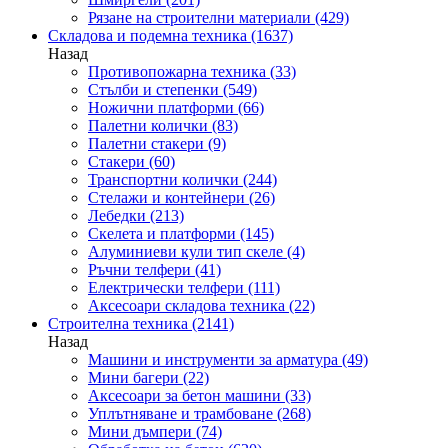
Рязане на строителни материали
(429)
Складова и подемна техника
(1637)
Назад
Противопожарна техника
(33)
Стълби и степенки
(549)
Ножични платформи
(66)
Палетни колички
(83)
Палетни стакери
(9)
Стакери
(60)
Транспортни колички
(244)
Стелажи и контейнери
(26)
Лебедки
(213)
Скелета и платформи
(145)
Алуминиеви кули тип скеле
(4)
Ръчни телфери
(41)
Електрически телфери
(111)
Аксесоари складова техника
(22)
Строителна техника
(2141)
Назад
Машини и инструменти за арматура
(49)
Мини багери
(22)
Аксесоари за бетон машини
(33)
Уплътняване и трамбоване
(268)
Мини дъмпери
(74)