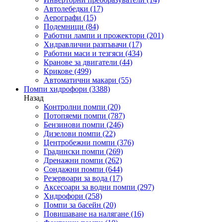
Автолебедки
(17)
Аерографи
(15)
Подемници
(84)
Работни лампи и прожектори
(201)
Хидравлични разпъвачи
(17)
Работни маси и тезгяси
(434)
Кранове за двигатели
(44)
Крикове
(499)
Автоматични макари
(55)
Помпи хидрофори
(3388)
Назад
Контролни помпи
(20)
Потопяеми помпи
(787)
Бензинови помпи
(246)
Дизелови помпи
(22)
Центробежни помпи
(376)
Градински помпи
(269)
Дренажни помпи
(262)
Сондажни помпи
(644)
Резервоари за вода
(17)
Аксесоари за водни помпи
(297)
Хидрофори
(258)
Помпи за басейн
(20)
Повишаване на налягане
(16)