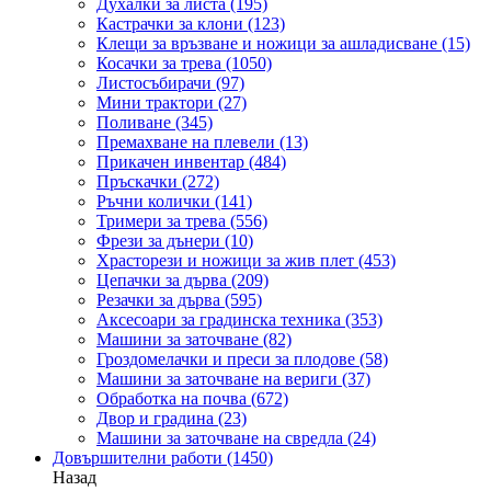
Духалки за листа
(195)
Кастрачки за клони
(123)
Клещи за връзване и ножици за ашладисване
(15)
Косачки за трева
(1050)
Листосъбирачи
(97)
Мини трактори
(27)
Поливане
(345)
Премахване на плевели
(13)
Прикачен инвентар
(484)
Пръскачки
(272)
Ръчни колички
(141)
Тримери за трева
(556)
Фрези за дънери
(10)
Храсторези и ножици за жив плет
(453)
Цепачки за дърва
(209)
Резачки за дърва
(595)
Аксесоари за градинска техника
(353)
Машини за заточване
(82)
Гроздомелачки и преси за плодове
(58)
Машини за заточване на вериги
(37)
Обработка на почва
(672)
Двор и градина
(23)
Машини за заточване на свредла
(24)
Довършителни работи
(1450)
Назад