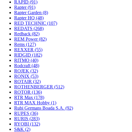
RAPID
(91)
Rapter
(91)
Rapter Garden
(8)
Rapter HQ
(48)
RED TECHNIC
(107)
REDATS
(268)
Redback
(82)
REM Power
(82)
Rems
(127)
REXXER
(55)
RIDGID
(182)
RITMO
(40)
Rodcraft
(48)
ROJEK
(32)
RONIX
(53)
ROTAIR
(32)
ROTHENBERGER
(512)
ROTOR
(136)
RTR Max
(178)
RTR MAX Hobby
(1)
Rubi Germans Boada S.A.
(92)
RUPES
(36)
RURIS
(283)
RYOBI
(132)
S&K
(2)