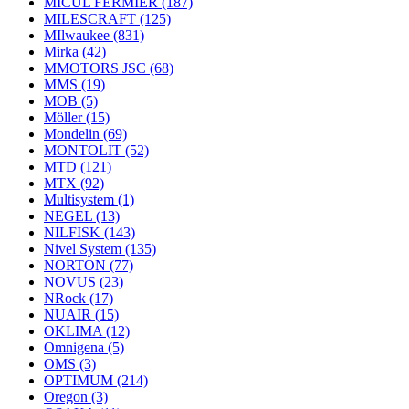
MICUL FERMIER
(187)
MILESCRAFT
(125)
MIlwaukee
(831)
Mirka
(42)
MMOTORS JSC
(68)
MMS
(19)
MOB
(5)
Möller
(15)
Mondelin
(69)
MONTOLIT
(52)
MTD
(121)
MTX
(92)
Multisystem
(1)
NEGEL
(13)
NILFISK
(143)
Nivel System
(135)
NORTON
(77)
NOVUS
(23)
NRock
(17)
NUAIR
(15)
OKLIMA
(12)
Omnigena
(5)
OMS
(3)
OPTIMUM
(214)
Oregon
(3)