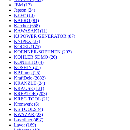
JBM
(17)
Jepson
(24)
Kaiser
(13)
KAPRO
(81)
Karcher
(658)
KAWASAKI
(11)
KJ POWER GENERATOR
(87)
KNIPEX
(37)
KOCEL
(175)
KOENNER-SOEHNEN
(297)
KOHLER SDMO
(26)
KONEKTO
(4)
KOSHIN
(41)
KP Pump
(25)
KraftDele
(2082)
KRANZLE
(24)
KRAUSE
(131)
KREATOR
(203)
KREG TOOL
(21)
Kronwerk
(6)
KS TOOLS
(4)
KWAZAR
(23)
Laserliner
(497)
Lavor
(169)