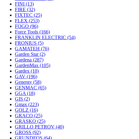
FINI
(13)
FIRE
(32)
FIXTEC
(25)
FLEX
(253)
FOGO
(96)
Force Tools
(166)
FRANKLIN ELECTRIC
(54)
FRONIUS
(5)
GAMATEH
(76)
Garden Star
(2)
Gardena
(287)
GardenMax
(105)
Gardex
(10)
GAV
(196)
Genergy
(58)
GENMAC
(65)
GGA
(18)
GIS
(2)
Gmax
(223)
GOLZ
(16)
GRACO
(25)
GRASKO
(25)
GRILLO PETROV
(40)
GROSS
(92)
GRUNDFOS
(64)