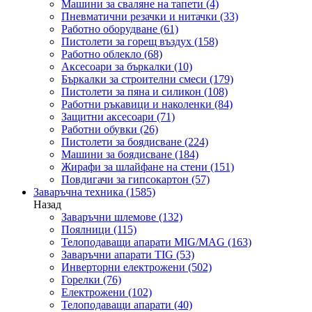
Машини за сваляне на тапети
(4)
Пневматични резачки и нитачки
(33)
Работно оборудване
(61)
Пистолети за горещ въздух
(158)
Работно облекло
(68)
Аксесоари за бъркалки
(10)
Бъркалки за строителни смеси
(179)
Пистолети за пяна и силикон
(108)
Работни ръкавици и наколенки
(84)
Защитни аксесоари
(71)
Работни обувки
(26)
Пистолети за боядисване
(224)
Машини за боядисване
(184)
Жирафи за шлайфане на стени
(151)
Повдигачи за гипсокартон
(57)
Заваръчна техника
(1585)
Назад
Заваръчни шлемове
(132)
Поялници
(115)
Телоподаващи апарати MIG/MAG
(163)
Заваръчни апарати TIG
(53)
Инверторни електрожени
(502)
Горелки
(76)
Електрожени
(102)
Телоподаващи апарати
(40)