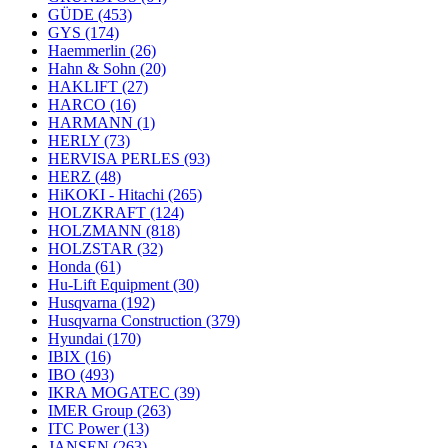
GÜDE
(453)
GYS
(174)
Haemmerlin
(26)
Hahn & Sohn
(20)
HAKLIFT
(27)
HARCO
(16)
HARMANN
(1)
HERLY
(73)
HERVISA PERLES
(93)
HERZ
(48)
HiKOKI - Hitachi
(265)
HOLZKRAFT
(124)
HOLZMANN
(818)
HOLZSTAR
(32)
Honda
(61)
Hu-Lift Equipment
(30)
Husqvarna
(192)
Husqvarna Construction
(379)
Hyundai
(170)
IBIX
(16)
IBO
(493)
IKRA MOGATEC
(39)
IMER Group
(263)
ITC Power
(13)
JANSEN
(263)