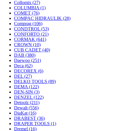
Collomix
(27)
COLUMBIA
(1)
COMET
(76)
COMPAC HIDRAULIK
(28)
Comprag
(106)
CONDTROL
(53)
CONFORTO
(21)
CORMAK
(641)
CROWN
(10)
CUB CADET
(40)
DAB
(380)
Daewoo
(251)
Deca
(62)
DECOREX
(6)
DEL
(27)
DELKO TOOLS
(89)
DEMA
(122)
DEN-SIN
(3)
DENZEL
(122)
Detoolz
(211)
Dewalt
(556)
DiaKat
(16)
DRABEST
(36)
DRAPER TOOLS
(1)
Dremel
(16)