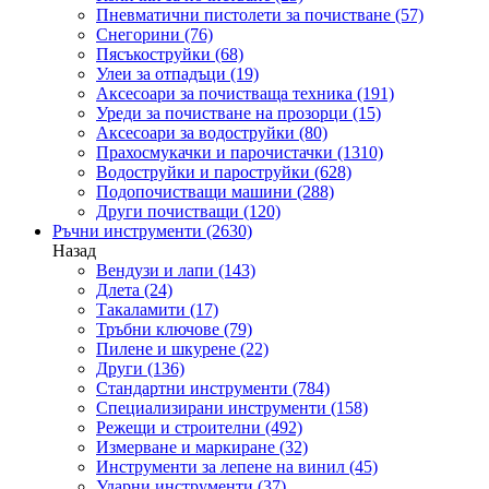
Пневматични пистолети за почистване
(57)
Снегорини
(76)
Пясъкоструйки
(68)
Улеи за отпадъци
(19)
Аксесоари за почистваща техника
(191)
Уреди за почистване на прозорци
(15)
Аксесоари за водоструйки
(80)
Прахосмукачки и парочистачки
(1310)
Водоструйки и пароструйки
(628)
Подопочистващи машини
(288)
Други почистващи
(120)
Ръчни инструменти
(2630)
Назад
Вендузи и лапи
(143)
Длета
(24)
Такаламити
(17)
Тръбни ключове
(79)
Пилене и шкурене
(22)
Други
(136)
Стандартни инструменти
(784)
Специализирани инструменти
(158)
Режещи и строителни
(492)
Измерване и маркиране
(32)
Инструменти за лепене на винил
(45)
Ударни инструменти
(37)