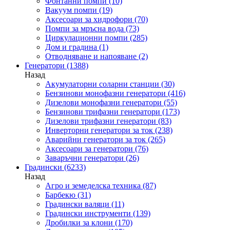
Фонтанни помпи
(10)
Вакуум помпи
(19)
Аксесоари за хидрофори
(70)
Помпи за мръсна вода
(73)
Циркулационни помпи
(285)
Дом и градина
(1)
Отводняване и напояване
(2)
Генератори
(1388)
Назад
Акумулаторни соларни станции
(30)
Бензинови монофазни генератори
(416)
Дизелови монофазни генератори
(55)
Бензинови трифазни генератори
(173)
Дизелови трифазни генератори
(83)
Инверторни генератори за ток
(238)
Аварийни генератори за ток
(265)
Аксесоари за генератори
(76)
Заваръчни генератори
(26)
Градински
(6233)
Назад
Агро и земеделска техника
(87)
Барбекю
(31)
Градински валяци
(11)
Градински инструменти
(139)
Дробилки за клони
(170)