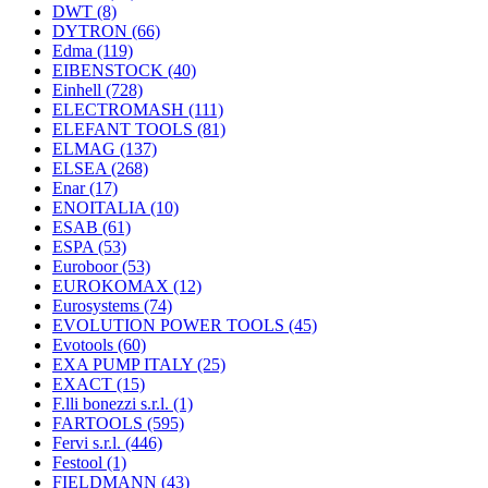
DWT
(8)
DYTRON
(66)
Edma
(119)
EIBENSTOCK
(40)
Einhell
(728)
ELECTROMASH
(111)
ELEFANT TOOLS
(81)
ELMAG
(137)
ELSEA
(268)
Enar
(17)
ENOITALIA
(10)
ESAB
(61)
ESPA
(53)
Euroboor
(53)
EUROKOMAX
(12)
Eurosystems
(74)
EVOLUTION POWER TOOLS
(45)
Evotools
(60)
EXA PUMP ITALY
(25)
EXACT
(15)
F.lli bonezzi s.r.l.
(1)
FARTOOLS
(595)
Fervi s.r.l.
(446)
Festool
(1)
FIELDMANN
(43)