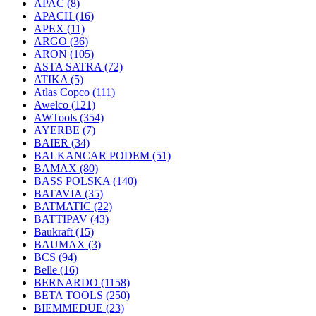
APAC
(8)
APACH
(16)
APEX
(11)
ARGO
(36)
ARON
(105)
ASTA SATRA
(72)
ATIKA
(5)
Atlas Copco
(111)
Awelco
(121)
AWTools
(354)
AYERBE
(7)
BAIER
(34)
BALKANCAR PODEM
(51)
BAMAX
(80)
BASS POLSKA
(140)
BATAVIA
(35)
BATMATIC
(22)
BATTIPAV
(43)
Baukraft
(15)
BAUMAX
(3)
BCS
(94)
Belle
(16)
BERNARDO
(1158)
BETA TOOLS
(250)
BIEMMEDUE
(23)