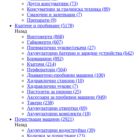
Други консумативи
(73)
Консумативи за градинска техника
(89)
Смазочни и залепващи
(7)
Препарати
(9)
Къртене и пробиване
(5178)
Назад
Винтоверти
(868)
Гайковерти
(607)
Пневматични чукове/секачи
(27)
Акумулаторни батерии и зарядни устройства
(642)
Бормашини
(892)
Къртачи
(214)
Перфоратори
(504)
Диамантено-пробивни машини
(100)
Хидравлични станции
(10)
Хидравлични чукове
(7)
Пистолети за пирони
(25)
Аксесоари за пробивни машини
(949)
Такери
(238)
Акумулаторни отвертки
(69)
Акумулаторни комплекти
(18)
Почистващи машини
(2921)
Назад
Акумулаторни водоструйки
(39)
Колички за почистване
(23)