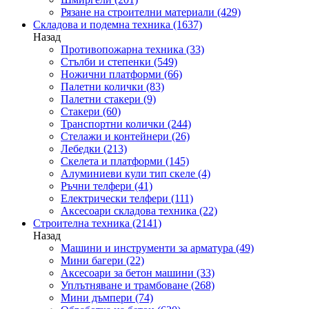
Рязане на строителни материали
(429)
Складова и подемна техника
(1637)
Назад
Противопожарна техника
(33)
Стълби и степенки
(549)
Ножични платформи
(66)
Палетни колички
(83)
Палетни стакери
(9)
Стакери
(60)
Транспортни колички
(244)
Стелажи и контейнери
(26)
Лебедки
(213)
Скелета и платформи
(145)
Алуминиеви кули тип скеле
(4)
Ръчни телфери
(41)
Електрически телфери
(111)
Аксесоари складова техника
(22)
Строителна техника
(2141)
Назад
Машини и инструменти за арматура
(49)
Мини багери
(22)
Аксесоари за бетон машини
(33)
Уплътняване и трамбоване
(268)
Мини дъмпери
(74)