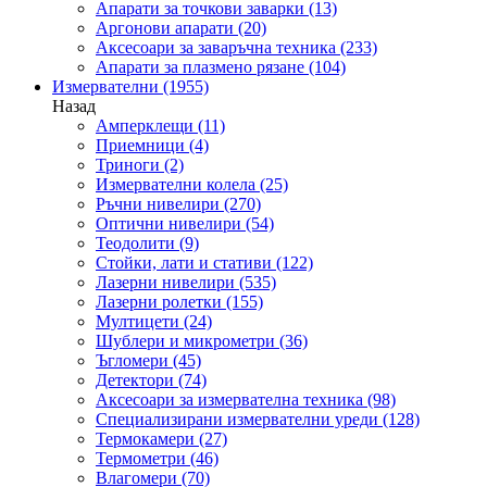
Апарати за точкови заварки
(13)
Аргонови апарати
(20)
Аксесоари за заваръчна техника
(233)
Апарати за плазмено рязане
(104)
Измервателни
(1955)
Назад
Амперклещи
(11)
Приемници
(4)
Триноги
(2)
Измервателни колела
(25)
Ръчни нивелири
(270)
Оптични нивелири
(54)
Теодолити
(9)
Стойки, лати и стативи
(122)
Лазерни нивелири
(535)
Лазерни ролетки
(155)
Мултицети
(24)
Шублери и микрометри
(36)
Ъгломери
(45)
Детектори
(74)
Аксесоари за измервателна техника
(98)
Специализирани измервателни уреди
(128)
Термокамери
(27)
Термометри
(46)
Влагомери
(70)