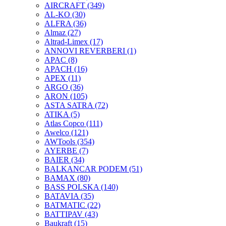
AIRCRAFT
(349)
AL-KO
(30)
ALFRA
(36)
Almaz
(27)
Altrad-Limex
(17)
ANNOVI REVERBERI
(1)
APAC
(8)
APACH
(16)
APEX
(11)
ARGO
(36)
ARON
(105)
ASTA SATRA
(72)
ATIKA
(5)
Atlas Copco
(111)
Awelco
(121)
AWTools
(354)
AYERBE
(7)
BAIER
(34)
BALKANCAR PODEM
(51)
BAMAX
(80)
BASS POLSKA
(140)
BATAVIA
(35)
BATMATIC
(22)
BATTIPAV
(43)
Baukraft
(15)