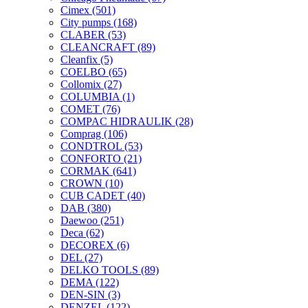
Cimex
(501)
City pumps
(168)
CLABER
(53)
CLEANCRAFT
(89)
Cleanfix
(5)
COELBO
(65)
Collomix
(27)
COLUMBIA
(1)
COMET
(76)
COMPAC HIDRAULIK
(28)
Comprag
(106)
CONDTROL
(53)
CONFORTO
(21)
CORMAK
(641)
CROWN
(10)
CUB CADET
(40)
DAB
(380)
Daewoo
(251)
Deca
(62)
DECOREX
(6)
DEL
(27)
DELKO TOOLS
(89)
DEMA
(122)
DEN-SIN
(3)
DENZEL
(122)