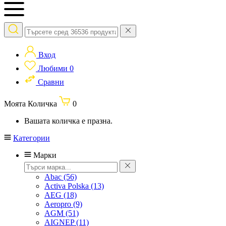
Вход
Любими
0
Сравни
Моята Количка
0
Вашата количка е празна.
Категории
Марки
Abac
(56)
Activa Polska
(13)
AEG
(18)
Aeropro
(9)
AGM
(51)
AIGNEP
(11)