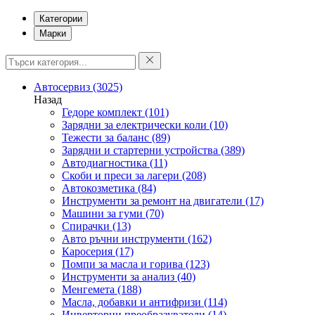
Категории
Марки
Автосервиз
(3025)
Назад
Гедоре комплект
(101)
Зарядни за електрически коли
(10)
Тежести за баланс
(89)
Зарядни и стартерни устройства
(389)
Автодиагностика
(11)
Скоби и преси за лагери
(208)
Автокозметика
(84)
Инструменти за ремонт на двигатели
(17)
Машини за гуми
(70)
Спирачки
(13)
Авто ръчни инструменти
(162)
Каросерия
(17)
Помпи за масла и горива
(123)
Инструменти за анализ
(40)
Менгемета
(188)
Масла, добавки и антифризи
(114)
Инверторни преобразуватели
(14)