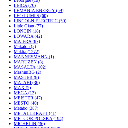
Leborgne
(19)
LEICA
(76)
LEMANIA ENERGY
(59)
LEO PUMPS
(60)
LINCOLN ELECTRIC
(50)
Little Giant
(77)
LONCIN
(18)
LOWARA
(42)
MA-FRA
(87)
Makalon
(2)
Makita
(1272)
MANNESMANN
(1)
MARUZEN
(8)
MASALTA
(102)
MashiniBG
(2)
MASTER
(8)
MATABI
(36)
MAX
(5)
MEGA
(12)
MEISTER
(47)
MESTO
(40)
Metabo
(387)
METALLKRAFT
(41)
METCOR POLSKA
(194)
MICHELIN
(36)