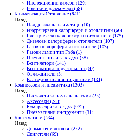
Инспекционни камери
(129)
Ролетки и далекомери
(58)
Климатизация Отопление
(841)
Назад
Поддръжка на климатици
(10)
Инфрачервени калорифери и отоплители
(66)
Електрически калорифери и отоплители
(175)
Дизелови калорифери и отоплители
(107)
Газови калорифери и отоплители
(103)
Газови лампи тип Гъба
(1)
Пречистватели за въздух
(38)
Вентилатори
(141)
Вентилатори индустриални
(60)
Овлажнители
(3)
Влагоуловители и изсушители
(131)
Компресори и пневматика
(1303)
Назад
Пистолети за помпане на гуми
(23)
Аксесоари
(248)
Компресори за въздух
(972)
Пневматични инструменти
(31)
Консумативи
(534)
Назад
Диамантени дискове
(272)
Двигатели
(69)