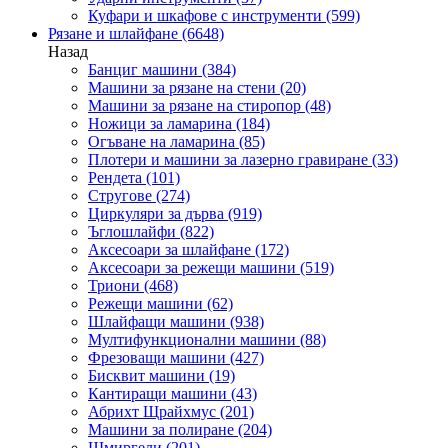
Куфари и шкафове с инструменти
(599)
Рязане и шлайфане
(6648)
Назад
Банциг машини
(384)
Машини за рязане на стени
(20)
Машини за рязане на стиропор
(48)
Ножици за ламарина
(184)
Огъване на ламарина
(85)
Плотери и машини за лазерно гравиране
(33)
Рендета
(101)
Стругове
(274)
Циркуляри за дърва
(919)
Ъглошлайфи
(822)
Аксесоари за шлайфане
(172)
Аксесоари за режещи машини
(519)
Триони
(468)
Режещи машини
(62)
Шлайфащи машини
(938)
Мултифункционални машини
(88)
Фрезоващи машини
(427)
Бисквит машини
(19)
Кантиращи машини
(43)
Абрихт Щрайхмус
(201)
Машини за полиране
(204)
Шмиргели
(201)