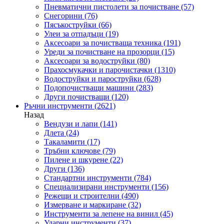
Пневматични пистолети за почистване
(57)
Снегорини
(76)
Пясъкоструйки
(66)
Улеи за отпадъци
(19)
Аксесоари за почистваща техника
(191)
Уреди за почистване на прозорци
(15)
Аксесоари за водоструйки
(80)
Прахосмукачки и парочистачки
(1310)
Водоструйки и пароструйки
(628)
Подопочистващи машини
(283)
Други почистващи
(120)
Ръчни инструменти
(2621)
Назад
Вендузи и лапи
(141)
Длета
(24)
Такаламити
(17)
Тръбни ключове
(79)
Пилене и шкурене
(22)
Други
(136)
Стандартни инструменти
(784)
Специализирани инструменти
(156)
Режещи и строителни
(490)
Измерване и маркиране
(32)
Инструменти за лепене на винил
(45)
Ударни инструменти
(37)