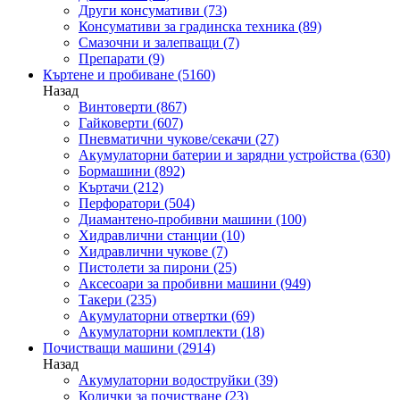
Други консумативи
(73)
Консумативи за градинска техника
(89)
Смазочни и залепващи
(7)
Препарати
(9)
Къртене и пробиване
(5160)
Назад
Винтоверти
(867)
Гайковерти
(607)
Пневматични чукове/секачи
(27)
Акумулаторни батерии и зарядни устройства
(630)
Бормашини
(892)
Къртачи
(212)
Перфоратори
(504)
Диамантено-пробивни машини
(100)
Хидравлични станции
(10)
Хидравлични чукове
(7)
Пистолети за пирони
(25)
Аксесоари за пробивни машини
(949)
Такери
(235)
Акумулаторни отвертки
(69)
Акумулаторни комплекти
(18)
Почистващи машини
(2914)
Назад
Акумулаторни водоструйки
(39)
Колички за почистване
(23)