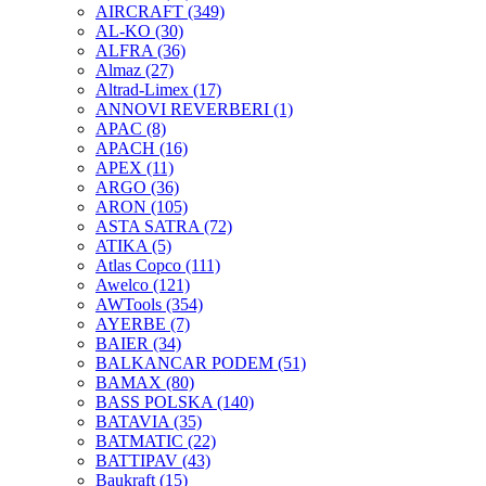
AIRCRAFT
(349)
AL-KO
(30)
ALFRA
(36)
Almaz
(27)
Altrad-Limex
(17)
ANNOVI REVERBERI
(1)
APAC
(8)
APACH
(16)
APEX
(11)
ARGO
(36)
ARON
(105)
ASTA SATRA
(72)
ATIKA
(5)
Atlas Copco
(111)
Awelco
(121)
AWTools
(354)
AYERBE
(7)
BAIER
(34)
BALKANCAR PODEM
(51)
BAMAX
(80)
BASS POLSKA
(140)
BATAVIA
(35)
BATMATIC
(22)
BATTIPAV
(43)
Baukraft
(15)