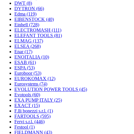
DWT
(8)
DYTRON
(66)
Edma
(119)
EIBENSTOCK
(40)
Einhell
(728)
ELECTROMASH
(111)
ELEFANT TOOLS
(81)
ELMAG
(137)
ELSEA
(268)
Enar
(17)
ENOITALIA
(10)
ESAB
(61)
ESPA
(53)
Euroboor
(53)
EUROKOMAX
(12)
Eurosystems
(74)
EVOLUTION POWER TOOLS
(45)
Evotools
(60)
EXA PUMP ITALY
(25)
EXACT
(15)
F.lli bonezzi s.r.l.
(1)
FARTOOLS
(595)
Fervi s.r.l.
(446)
Festool
(1)
FIELDMANN
(43)