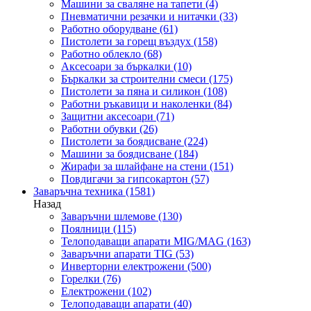
Машини за сваляне на тапети
(4)
Пневматични резачки и нитачки
(33)
Работно оборудване
(61)
Пистолети за горещ въздух
(158)
Работно облекло
(68)
Аксесоари за бъркалки
(10)
Бъркалки за строителни смеси
(175)
Пистолети за пяна и силикон
(108)
Работни ръкавици и наколенки
(84)
Защитни аксесоари
(71)
Работни обувки
(26)
Пистолети за боядисване
(224)
Машини за боядисване
(184)
Жирафи за шлайфане на стени
(151)
Повдигачи за гипсокартон
(57)
Заваръчна техника
(1581)
Назад
Заваръчни шлемове
(130)
Поялници
(115)
Телоподаващи апарати MIG/MAG
(163)
Заваръчни апарати TIG
(53)
Инверторни електрожени
(500)
Горелки
(76)
Електрожени
(102)
Телоподаващи апарати
(40)