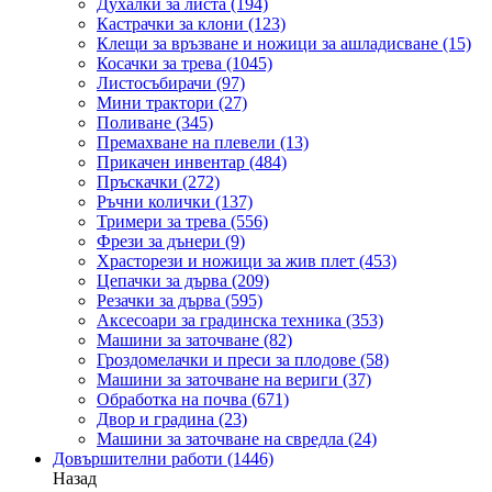
Духалки за листа
(194)
Кастрачки за клони
(123)
Клещи за връзване и ножици за ашладисване
(15)
Косачки за трева
(1045)
Листосъбирачи
(97)
Мини трактори
(27)
Поливане
(345)
Премахване на плевели
(13)
Прикачен инвентар
(484)
Пръскачки
(272)
Ръчни колички
(137)
Тримери за трева
(556)
Фрези за дънери
(9)
Храсторези и ножици за жив плет
(453)
Цепачки за дърва
(209)
Резачки за дърва
(595)
Аксесоари за градинска техника
(353)
Машини за заточване
(82)
Гроздомелачки и преси за плодове
(58)
Машини за заточване на вериги
(37)
Обработка на почва
(671)
Двор и градина
(23)
Машини за заточване на свредла
(24)
Довършителни работи
(1446)
Назад