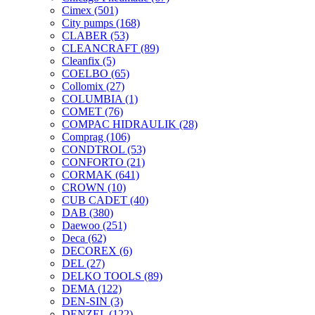
Cimex
(501)
City pumps
(168)
CLABER
(53)
CLEANCRAFT
(89)
Cleanfix
(5)
COELBO
(65)
Collomix
(27)
COLUMBIA
(1)
COMET
(76)
COMPAC HIDRAULIK
(28)
Comprag
(106)
CONDTROL
(53)
CONFORTO
(21)
CORMAK
(641)
CROWN
(10)
CUB CADET
(40)
DAB
(380)
Daewoo
(251)
Deca
(62)
DECOREX
(6)
DEL
(27)
DELKO TOOLS
(89)
DEMA
(122)
DEN-SIN
(3)
DENZEL
(122)