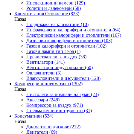
Инспекционни камери
(129)
Ролетки и далекомери
(58)
Климатизация Отопление
(823)
Назад
Поддръжка на климатици
(10)
Инфрачервени калорифери и отоплители
(64)
Електрически калорифери и отоплители
(167)
Дизелови калорифери и отоплители
(103)
Газови калорифери и отоплители
(102)
Газови лампи тип Гъба
(1)
Пречистватели за въздух
(38)
Вентилатори
(141)
Вентилатори индустриални
(60)
Овлажнители
(3)
Влагоуловители и изсушители
(128)
Компресори и пневматика
(1302)
Назад
Пистолети за помпане на гуми
(23)
Аксесоари
(248)
Компресори за въздух
(971)
Пневматични инструменти
(31)
Консумативи
(534)
Назад
Диамантени дискове
(272)
Двигатели
(69)