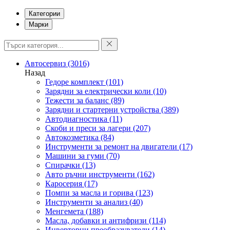
Категории
Марки
Автосервиз
(3016)
Назад
Гедоре комплект
(101)
Зарядни за електрически коли
(10)
Тежести за баланс
(89)
Зарядни и стартерни устройства
(389)
Автодиагностика
(11)
Скоби и преси за лагери
(207)
Автокозметика
(84)
Инструменти за ремонт на двигатели
(17)
Машини за гуми
(70)
Спирачки
(13)
Авто ръчни инструменти
(162)
Каросерия
(17)
Помпи за масла и горива
(123)
Инструменти за анализ
(40)
Менгемета
(188)
Масла, добавки и антифризи
(114)
Инверторни преобразуватели
(14)