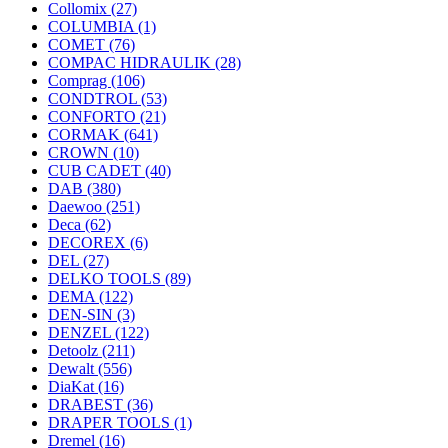
Collomix
(27)
COLUMBIA
(1)
COMET
(76)
COMPAC HIDRAULIK
(28)
Comprag
(106)
CONDTROL
(53)
CONFORTO
(21)
CORMAK
(641)
CROWN
(10)
CUB CADET
(40)
DAB
(380)
Daewoo
(251)
Deca
(62)
DECOREX
(6)
DEL
(27)
DELKO TOOLS
(89)
DEMA
(122)
DEN-SIN
(3)
DENZEL
(122)
Detoolz
(211)
Dewalt
(556)
DiaKat
(16)
DRABEST
(36)
DRAPER TOOLS
(1)
Dremel
(16)