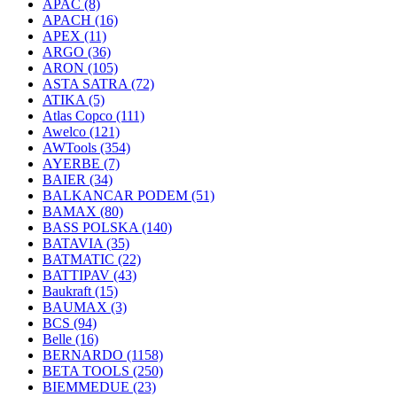
APAC
(8)
APACH
(16)
APEX
(11)
ARGO
(36)
ARON
(105)
ASTA SATRA
(72)
ATIKA
(5)
Atlas Copco
(111)
Awelco
(121)
AWTools
(354)
AYERBE
(7)
BAIER
(34)
BALKANCAR PODEM
(51)
BAMAX
(80)
BASS POLSKA
(140)
BATAVIA
(35)
BATMATIC
(22)
BATTIPAV
(43)
Baukraft
(15)
BAUMAX
(3)
BCS
(94)
Belle
(16)
BERNARDO
(1158)
BETA TOOLS
(250)
BIEMMEDUE
(23)