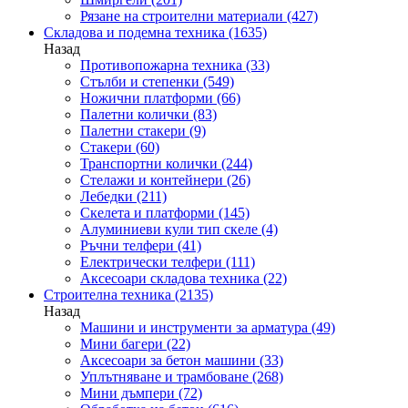
Рязане на строителни материали
(427)
Складова и подемна техника
(1635)
Назад
Противопожарна техника
(33)
Стълби и степенки
(549)
Ножични платформи
(66)
Палетни колички
(83)
Палетни стакери
(9)
Стакери
(60)
Транспортни колички
(244)
Стелажи и контейнери
(26)
Лебедки
(211)
Скелета и платформи
(145)
Алуминиеви кули тип скеле
(4)
Ръчни телфери
(41)
Електрически телфери
(111)
Аксесоари складова техника
(22)
Строителна техника
(2135)
Назад
Машини и инструменти за арматура
(49)
Мини багери
(22)
Аксесоари за бетон машини
(33)
Уплътняване и трамбоване
(268)
Мини дъмпери
(72)