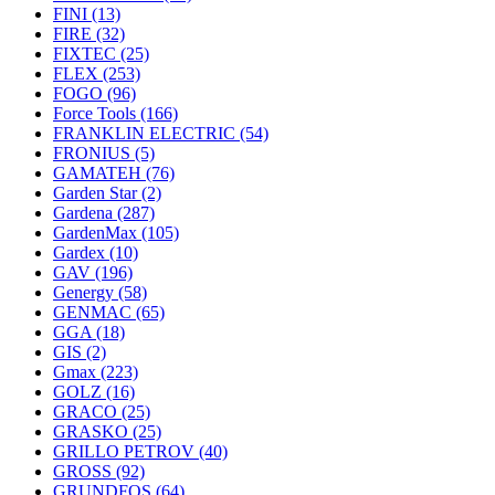
FINI
(13)
FIRE
(32)
FIXTEC
(25)
FLEX
(253)
FOGO
(96)
Force Tools
(166)
FRANKLIN ELECTRIC
(54)
FRONIUS
(5)
GAMATEH
(76)
Garden Star
(2)
Gardena
(287)
GardenMax
(105)
Gardex
(10)
GAV
(196)
Genergy
(58)
GENMAC
(65)
GGA
(18)
GIS
(2)
Gmax
(223)
GOLZ
(16)
GRACO
(25)
GRASKO
(25)
GRILLO PETROV
(40)
GROSS
(92)
GRUNDFOS
(64)