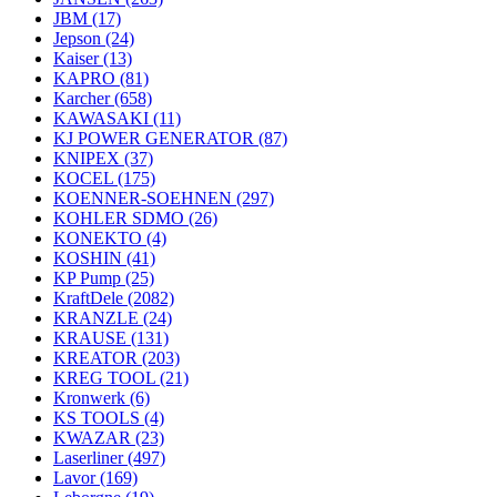
JBM
(17)
Jepson
(24)
Kaiser
(13)
KAPRO
(81)
Karcher
(658)
KAWASAKI
(11)
KJ POWER GENERATOR
(87)
KNIPEX
(37)
KOCEL
(175)
KOENNER-SOEHNEN
(297)
KOHLER SDMO
(26)
KONEKTO
(4)
KOSHIN
(41)
KP Pump
(25)
KraftDele
(2082)
KRANZLE
(24)
KRAUSE
(131)
KREATOR
(203)
KREG TOOL
(21)
Kronwerk
(6)
KS TOOLS
(4)
KWAZAR
(23)
Laserliner
(497)
Lavor
(169)