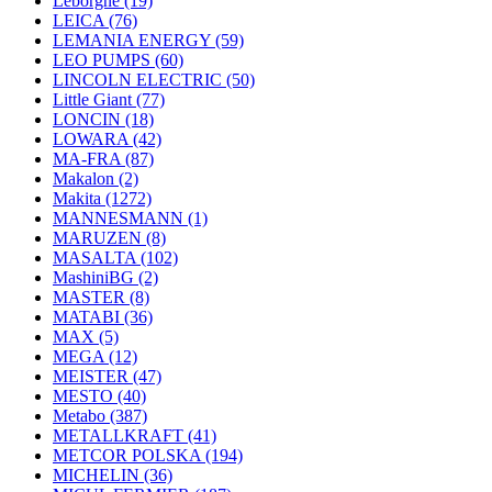
Leborgne
(19)
LEICA
(76)
LEMANIA ENERGY
(59)
LEO PUMPS
(60)
LINCOLN ELECTRIC
(50)
Little Giant
(77)
LONCIN
(18)
LOWARA
(42)
MA-FRA
(87)
Makalon
(2)
Makita
(1272)
MANNESMANN
(1)
MARUZEN
(8)
MASALTA
(102)
MashiniBG
(2)
MASTER
(8)
MATABI
(36)
MAX
(5)
MEGA
(12)
MEISTER
(47)
MESTO
(40)
Metabo
(387)
METALLKRAFT
(41)
METCOR POLSKA
(194)
MICHELIN
(36)