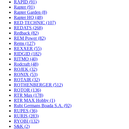
RAPID
(91)
Rapter
(91)
Rapter Garden
(8)
Rapter HQ
(48)
RED TECHNIC
(107)
REDATS
(268)
Redback
(82)
REM Power
(82)
Rems
(127)
REXXER
(55)
RIDGID
(182)
RITMO
(40)
Rodcraft
(48)
ROJEK
(32)
RONIX
(53)
ROTAIR
(32)
ROTHENBERGER
(512)
ROTOR
(136)
RTR Max
(178)
RTR MAX Hobby
(1)
Rubi Germans Boada S.A.
(92)
RUPES
(36)
RURIS
(283)
RYOBI
(132)
S&K
(2)