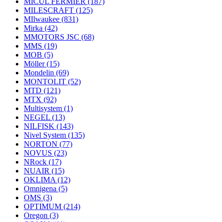
MICUL FERMIER
(187)
MILESCRAFT
(125)
MIlwaukee
(831)
Mirka
(42)
MMOTORS JSC
(68)
MMS
(19)
MOB
(5)
Möller
(15)
Mondelin
(69)
MONTOLIT
(52)
MTD
(121)
MTX
(92)
Multisystem
(1)
NEGEL
(13)
NILFISK
(143)
Nivel System
(135)
NORTON
(77)
NOVUS
(23)
NRock
(17)
NUAIR
(15)
OKLIMA
(12)
Omnigena
(5)
OMS
(3)
OPTIMUM
(214)
Oregon
(3)