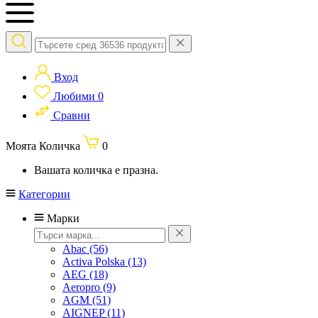
Вход
Любими
0
Сравни
Моята Количка
0
Вашата количка е празна.
Категории
Марки
Abac
(56)
Activa Polska
(13)
AEG
(18)
Aeropro
(9)
AGM
(51)
AIGNEP
(11)