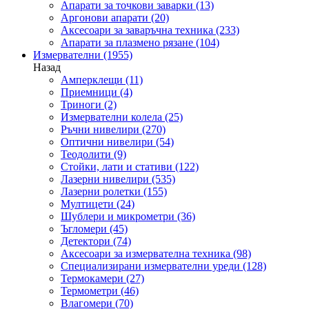
Апарати за точкови заварки
(13)
Аргонови апарати
(20)
Аксесоари за заваръчна техника
(233)
Апарати за плазмено рязане
(104)
Измервателни
(1955)
Назад
Амперклещи
(11)
Приемници
(4)
Триноги
(2)
Измервателни колела
(25)
Ръчни нивелири
(270)
Оптични нивелири
(54)
Теодолити
(9)
Стойки, лати и стативи
(122)
Лазерни нивелири
(535)
Лазерни ролетки
(155)
Мултицети
(24)
Шублери и микрометри
(36)
Ъгломери
(45)
Детектори
(74)
Аксесоари за измервателна техника
(98)
Специализирани измервателни уреди
(128)
Термокамери
(27)
Термометри
(46)
Влагомери
(70)