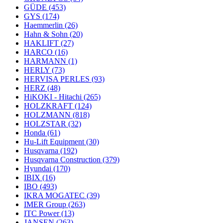
GÜDE
(453)
GYS
(174)
Haemmerlin
(26)
Hahn & Sohn
(20)
HAKLIFT
(27)
HARCO
(16)
HARMANN
(1)
HERLY
(73)
HERVISA PERLES
(93)
HERZ
(48)
HiKOKI - Hitachi
(265)
HOLZKRAFT
(124)
HOLZMANN
(818)
HOLZSTAR
(32)
Honda
(61)
Hu-Lift Equipment
(30)
Husqvarna
(192)
Husqvarna Construction
(379)
Hyundai
(170)
IBIX
(16)
IBO
(493)
IKRA MOGATEC
(39)
IMER Group
(263)
ITC Power
(13)
JANSEN
(263)