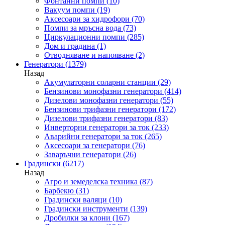
Фонтанни помпи
(10)
Вакуум помпи
(19)
Аксесоари за хидрофори
(70)
Помпи за мръсна вода
(73)
Циркулационни помпи
(285)
Дом и градина
(1)
Отводняване и напояване
(2)
Генератори
(1379)
Назад
Акумулаторни соларни станции
(29)
Бензинови монофазни генератори
(414)
Дизелови монофазни генератори
(55)
Бензинови трифазни генератори
(172)
Дизелови трифазни генератори
(83)
Инверторни генератори за ток
(233)
Аварийни генератори за ток
(265)
Аксесоари за генератори
(76)
Заваръчни генератори
(26)
Градински
(6217)
Назад
Агро и земеделска техника
(87)
Барбекю
(31)
Градински валяци
(10)
Градински инструменти
(139)
Дробилки за клони
(167)