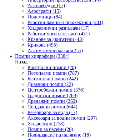
Автолебедки
(17)
Аерографи
(15)
Подемници
(84)
Работни лампи и прожектори
(201)
Хидравлични разпъвачи
(17)
Работни маси и тезгяси
(431)
Кранове за двигатели
(43)
Крикове
(495)
Автоматични макари
(55)
Помпи хидрофори
(3384)
Назад
Контролни помпи
(20)
Потопяеми помпи
(787)
Бензинови помпи
(242)
Дизелови помпи
(22)
Центробежни помпи
(376)
Градински помпи
(269)
Дренажни помпи
(262)
Сондажни помпи
(644)
Резервоари за вода
(17)
Аксесоари за водни помпи
(297)
Хидрофори
(258)
Помпи за басейн
(20)
Повишаване на налягане
(16)