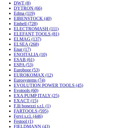
DWT
(8)
DYTRON
(66)
Edma
(119)
EIBENSTOCK
(40)
Einhell
(728)
ELECTROMASH
(111)
ELEFANT TOOLS
(81)
ELMAG
(137)
ELSEA
(268)
Enar
(17)
ENOITALIA
(10)
ESAB
(61)
ESPA
(53)
Euroboor
(53)
EUROKOMAX
(12)
Eurosystems
(74)
EVOLUTION POWER TOOLS
(45)
Evotools
(60)
EXA PUMP ITALY
(25)
EXACT
(15)
F.lli bonezzi s.r.l.
(1)
FARTOOLS
(595)
Fervi s.r.l.
(446)
Festool
(1)
FIELDMANN
(43)