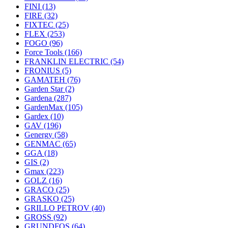
FINI
(13)
FIRE
(32)
FIXTEC
(25)
FLEX
(253)
FOGO
(96)
Force Tools
(166)
FRANKLIN ELECTRIC
(54)
FRONIUS
(5)
GAMATEH
(76)
Garden Star
(2)
Gardena
(287)
GardenMax
(105)
Gardex
(10)
GAV
(196)
Genergy
(58)
GENMAC
(65)
GGA
(18)
GIS
(2)
Gmax
(223)
GOLZ
(16)
GRACO
(25)
GRASKO
(25)
GRILLO PETROV
(40)
GROSS
(92)
GRUNDFOS
(64)