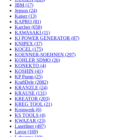
JBM
(17)
Jepson
(24)
Kaiser
(13)
KAPRO
(81)
Karcher
(658)
KAWASAKI
(11)
KJ POWER GENERATOR
(87)
KNIPEX
(37)
KOCEL
(175)
KOENNER-SOEHNEN
(297)
KOHLER SDMO
(26)
KONEKTO
(4)
KOSHIN
(41)
KP Pump
(25)
KraftDele
(2082)
KRANZLE
(24)
KRAUSE
(131)
KREATOR
(203)
KREG TOOL
(21)
Kronwerk
(6)
KS TOOLS
(4)
KWAZAR
(23)
Laserliner
(497)
Lavor
(169)