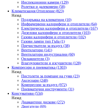
Инспекционни камери
(129)
Ролетки и далекомери
(58)
Климатизация Отопление
(823)
Назад
Поддръжка на климатици
(10)
Инфрачервени калорифери и отоплители
(64)
Електрически калорифери и отоплители
(167)
Дизелови калорифери и отоплители
(103)
Газови калорифери и отоплители
(102)
Газови лампи тип Гъба
(1)
Пречистватели за въздух
(38)
Вентилатори
(141)
Вентилатори индустриални
(60)
Овлажнители
(3)
Влагоуловители и изсушители
(128)
Компресори и пневматика
(1303)
Назад
Пистолети за помпане на гуми
(23)
Аксесоари
(248)
Компресори за въздух
(972)
Пневматични инструменти
(31)
Консумативи
(534)
Назад
Диамантени дискове
(272)
Двигатели
(69)