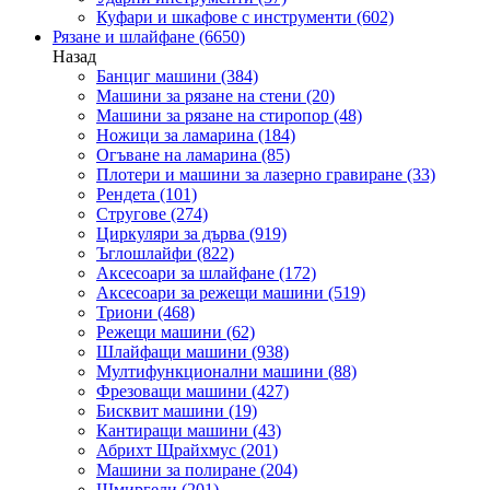
Куфари и шкафове с инструменти
(602)
Рязане и шлайфане
(6650)
Назад
Банциг машини
(384)
Машини за рязане на стени
(20)
Машини за рязане на стиропор
(48)
Ножици за ламарина
(184)
Огъване на ламарина
(85)
Плотери и машини за лазерно гравиране
(33)
Рендета
(101)
Стругове
(274)
Циркуляри за дърва
(919)
Ъглошлайфи
(822)
Аксесоари за шлайфане
(172)
Аксесоари за режещи машини
(519)
Триони
(468)
Режещи машини
(62)
Шлайфащи машини
(938)
Мултифункционални машини
(88)
Фрезоващи машини
(427)
Бисквит машини
(19)
Кантиращи машини
(43)
Абрихт Щрайхмус
(201)
Машини за полиране
(204)
Шмиргели
(201)