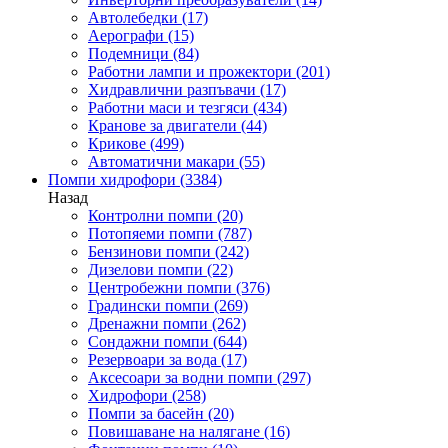
Автолебедки
(17)
Аерографи
(15)
Подемници
(84)
Работни лампи и прожектори
(201)
Хидравлични разпъвачи
(17)
Работни маси и тезгяси
(434)
Кранове за двигатели
(44)
Крикове
(499)
Автоматични макари
(55)
Помпи хидрофори
(3384)
Назад
Контролни помпи
(20)
Потопяеми помпи
(787)
Бензинови помпи
(242)
Дизелови помпи
(22)
Центробежни помпи
(376)
Градински помпи
(269)
Дренажни помпи
(262)
Сондажни помпи
(644)
Резервоари за вода
(17)
Аксесоари за водни помпи
(297)
Хидрофори
(258)
Помпи за басейн
(20)
Повишаване на налягане
(16)