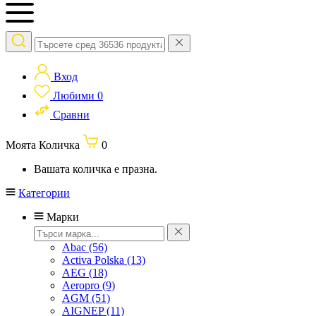
Вход
Любими
0
Сравни
Моята Количка
0
Вашата количка е празна.
Категории
Марки
Abac
(56)
Activa Polska
(13)
AEG
(18)
Aeropro
(9)
AGM
(51)
AIGNEP
(11)