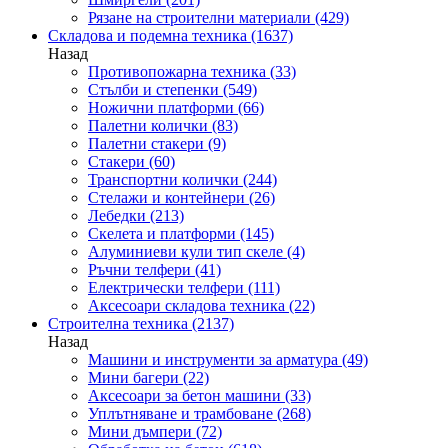
Рязане на строителни материали
(429)
Складова и подемна техника
(1637)
Назад
Противопожарна техника
(33)
Стълби и степенки
(549)
Ножични платформи
(66)
Палетни колички
(83)
Палетни стакери
(9)
Стакери
(60)
Транспортни колички
(244)
Стелажи и контейнери
(26)
Лебедки
(213)
Скелета и платформи
(145)
Алуминиеви кули тип скеле
(4)
Ръчни телфери
(41)
Електрически телфери
(111)
Аксесоари складова техника
(22)
Строителна техника
(2137)
Назад
Машини и инструменти за арматура
(49)
Мини багери
(22)
Аксесоари за бетон машини
(33)
Уплътняване и трамбоване
(268)
Мини дъмпери
(72)