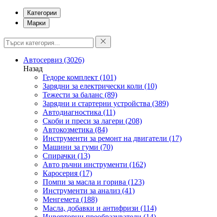
Категории
Марки
Автосервиз
(3026)
Назад
Гедоре комплект
(101)
Зарядни за електрически коли
(10)
Тежести за баланс
(89)
Зарядни и стартерни устройства
(389)
Автодиагностика
(11)
Скоби и преси за лагери
(208)
Автокозметика
(84)
Инструменти за ремонт на двигатели
(17)
Машини за гуми
(70)
Спирачки
(13)
Авто ръчни инструменти
(162)
Каросерия
(17)
Помпи за масла и горива
(123)
Инструменти за анализ
(41)
Менгемета
(188)
Масла, добавки и антифризи
(114)
Инверторни преобразуватели
(14)