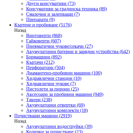
Други консумативи
(73)
Консумативи за градинска техника
(89)
Смазочни и залепващи
(7)
Препарати
(9)
Къртене и пробиване
(5176)
Назад
Винтоверти
(868)
Гайковерти
(607)
Пневматични чукове/секачи
(27)
Акумулаторни батерии и зарядни устройства
(642)
Бормашини
(892)
Къртачи
(212)
Перфоратори
(504)
Диамантено-пробивни машини
(100)
Хидравлични станции
(10)
Хидравлични чукове
(7)
Пистолети за пирони
(25)
Аксесоари за пробивни машини
(949)
Такери
(238)
Акумулаторни отвертки
(69)
Акумулаторни комплекти
(18)
Почистващи машини
(2919)
Назад
Акумулаторни водоструйки
(39)
Колички за почистване
(23)