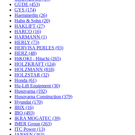
GÜDE
(453)
GYS
(174)
Haemmerlin
(26)
Hahn & Sohn
(20)
HAKLIFT
(27)
HARCO
(16)
HARMANN
(1)
HERLY
(73)
HERVISA PERLES
(93)
HERZ
(48)
HiKOKI - Hitachi
(265)
HOLZKRAFT
(124)
HOLZMANN
(818)
HOLZSTAR
(32)
Honda
(61)
Hu-Lift Equipment
(30)
Husqvarna
(192)
Husqvarna Construction
(379)
Hyundai
(170)
IBIX
(16)
IBO
(493)
IKRA MOGATEC
(39)
IMER Group
(263)
ITC Power
(13)
JANSEN
(263)