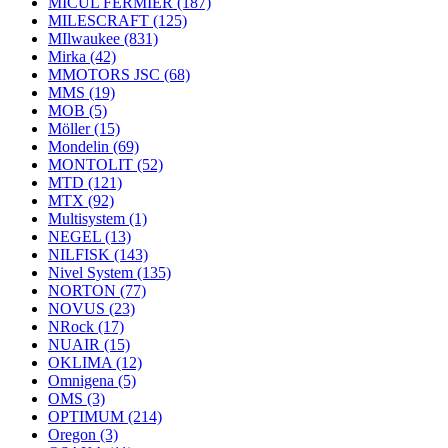
MICUL FERMIER
(187)
MILESCRAFT
(125)
MIlwaukee
(831)
Mirka
(42)
MMOTORS JSC
(68)
MMS
(19)
MOB
(5)
Möller
(15)
Mondelin
(69)
MONTOLIT
(52)
MTD
(121)
MTX
(92)
Multisystem
(1)
NEGEL
(13)
NILFISK
(143)
Nivel System
(135)
NORTON
(77)
NOVUS
(23)
NRock
(17)
NUAIR
(15)
OKLIMA
(12)
Omnigena
(5)
OMS
(3)
OPTIMUM
(214)
Oregon
(3)