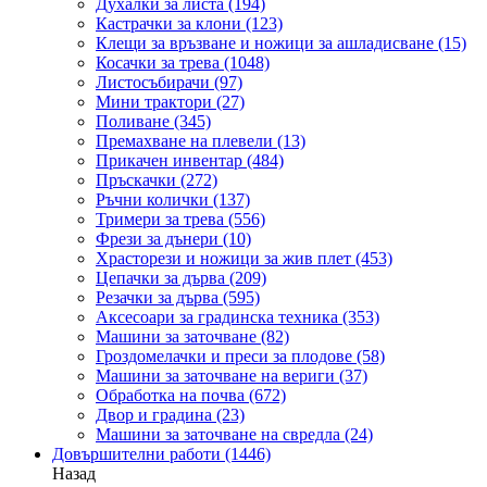
Духалки за листа
(194)
Кастрачки за клони
(123)
Клещи за връзване и ножици за ашладисване
(15)
Косачки за трева
(1048)
Листосъбирачи
(97)
Мини трактори
(27)
Поливане
(345)
Премахване на плевели
(13)
Прикачен инвентар
(484)
Пръскачки
(272)
Ръчни колички
(137)
Тримери за трева
(556)
Фрези за дънери
(10)
Храсторези и ножици за жив плет
(453)
Цепачки за дърва
(209)
Резачки за дърва
(595)
Аксесоари за градинска техника
(353)
Машини за заточване
(82)
Гроздомелачки и преси за плодове
(58)
Машини за заточване на вериги
(37)
Обработка на почва
(672)
Двор и градина
(23)
Машини за заточване на свредла
(24)
Довършителни работи
(1446)
Назад