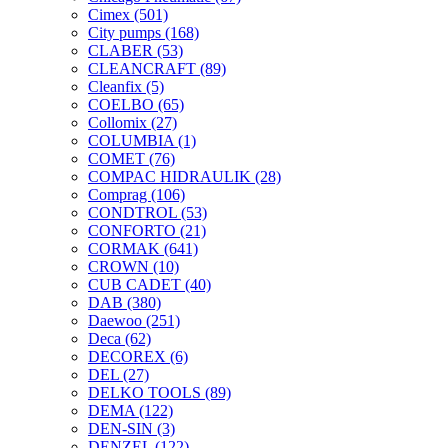
Cimex
(501)
City pumps
(168)
CLABER
(53)
CLEANCRAFT
(89)
Cleanfix
(5)
COELBO
(65)
Collomix
(27)
COLUMBIA
(1)
COMET
(76)
COMPAC HIDRAULIK
(28)
Comprag
(106)
CONDTROL
(53)
CONFORTO
(21)
CORMAK
(641)
CROWN
(10)
CUB CADET
(40)
DAB
(380)
Daewoo
(251)
Deca
(62)
DECOREX
(6)
DEL
(27)
DELKO TOOLS
(89)
DEMA
(122)
DEN-SIN
(3)
DENZEL
(122)