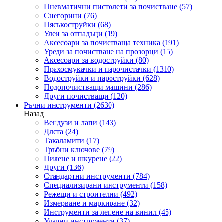
Пневматични пистолети за почистване
(57)
Снегорини
(76)
Пясъкоструйки
(68)
Улеи за отпадъци
(19)
Аксесоари за почистваща техника
(191)
Уреди за почистване на прозорци
(15)
Аксесоари за водоструйки
(80)
Прахосмукачки и парочистачки
(1310)
Водоструйки и пароструйки
(628)
Подопочистващи машини
(286)
Други почистващи
(120)
Ръчни инструменти
(2630)
Назад
Вендузи и лапи
(143)
Длета
(24)
Такаламити
(17)
Тръбни ключове
(79)
Пилене и шкурене
(22)
Други
(136)
Стандартни инструменти
(784)
Специализирани инструменти
(158)
Режещи и строителни
(492)
Измерване и маркиране
(32)
Инструменти за лепене на винил
(45)
Ударни инструменти
(37)