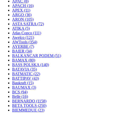
APAC
(8)
APACH
(16)
APEX
(11)
ARGO
(36)
ARON
(105)
ASTA SATRA
(72)
ATIKA
(5)
Atlas Copco
(111)
Awelco
(121)
AWTools
(354)
AYERBE
(7)
BAIER
(34)
BALKANCAR PODEM
(51)
BAMAX
(80)
BASS POLSKA
(140)
BATAVIA
(35)
BATMATIC
(22)
BATTIPAV
(43)
Baukraft
(15)
BAUMAX
(3)
BCS
(94)
Belle
(16)
BERNARDO
(1158)
BETA TOOLS
(250)
BIEMMEDUE
(23)