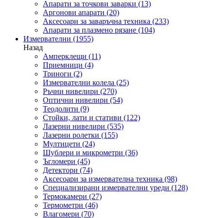
Апарати за точкови заварки
(13)
Аргонови апарати
(20)
Аксесоари за заваръчна техника
(233)
Апарати за плазмено рязане
(104)
Измервателни
(1955)
Назад
Амперклещи
(11)
Приемници
(4)
Триноги
(2)
Измервателни колела
(25)
Ръчни нивелири
(270)
Оптични нивелири
(54)
Теодолити
(9)
Стойки, лати и стативи
(122)
Лазерни нивелири
(535)
Лазерни ролетки
(155)
Мултицети
(24)
Шублери и микрометри
(36)
Ъгломери
(45)
Детектори
(74)
Аксесоари за измервателна техника
(98)
Специализирани измервателни уреди
(128)
Термокамери
(27)
Термометри
(46)
Влагомери
(70)