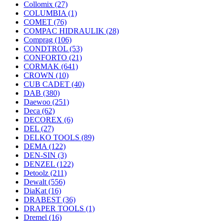
Collomix
(27)
COLUMBIA
(1)
COMET
(76)
COMPAC HIDRAULIK
(28)
Comprag
(106)
CONDTROL
(53)
CONFORTO
(21)
CORMAK
(641)
CROWN
(10)
CUB CADET
(40)
DAB
(380)
Daewoo
(251)
Deca
(62)
DECOREX
(6)
DEL
(27)
DELKO TOOLS
(89)
DEMA
(122)
DEN-SIN
(3)
DENZEL
(122)
Detoolz
(211)
Dewalt
(556)
DiaKat
(16)
DRABEST
(36)
DRAPER TOOLS
(1)
Dremel
(16)