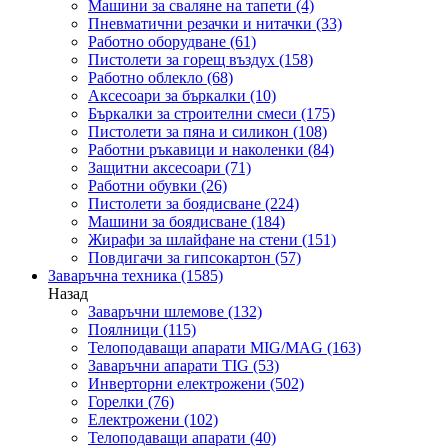
Машини за сваляне на тапети
(4)
Пневматични резачки и нитачки
(33)
Работно оборудване
(61)
Пистолети за горещ въздух
(158)
Работно облекло
(68)
Аксесоари за бъркалки
(10)
Бъркалки за строителни смеси
(175)
Пистолети за пяна и силикон
(108)
Работни ръкавици и наколенки
(84)
Защитни аксесоари
(71)
Работни обувки
(26)
Пистолети за боядисване
(224)
Машини за боядисване
(184)
Жирафи за шлайфане на стени
(151)
Повдигачи за гипсокартон
(57)
Заваръчна техника
(1585)
Назад
Заваръчни шлемове
(132)
Поялници
(115)
Телоподаващи апарати MIG/MAG
(163)
Заваръчни апарати TIG
(53)
Инверторни електрожени
(502)
Горелки
(76)
Електрожени
(102)
Телоподаващи апарати
(40)