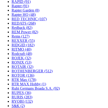
RAPID
(91)
Rapter
(91)
Rapter Garden
(8)
Rapter HQ
(48)
RED TECHNIC
(107)
REDATS
(268)
Redback
(82)
REM Power
(82)
Rems
(127)
REXXER
(55)
RIDGID
(182)
RITMO
(40)
Rodcraft
(48)
ROJEK
(32)
RONIX
(53)
ROTAIR
(32)
ROTHENBERGER
(512)
ROTOR
(136)
RTR Max
(178)
RTR MAX Hobby
(1)
Rubi Germans Boada S.A.
(92)
RUPES
(36)
RURIS
(283)
RYOBI
(132)
S&K
(2)