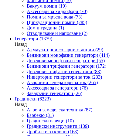
Фонтанни помпи
(10)
Вакуум помпи
(19)
Аксесоари за хидрофори
(70)
Помпи за мръсна вода
(73)
Циркулационни помпи
(285)
Дом и градина
(1)
Отводняване и напояване
(2)
Генератори
(1379)
Назад
Акумулаторни соларни станции
(29)
Бензинови монофазни генератори
(414)
Дизелови монофазни генератори
(55)
Бензинови трифазни генератори
(172)
Дизелови трифазни генератори
(83)
Инверторни генератори за ток
(233)
Аварийни генератори за ток
(265)
Аксесоари за генератори
(76)
Заваръчни генератори
(26)
Градински
(6223)
Назад
Агро и земеделска техника
(87)
Барбекю
(31)
Градински валяци
(10)
Градински инструменти
(139)
Дробилки за клони
(168)