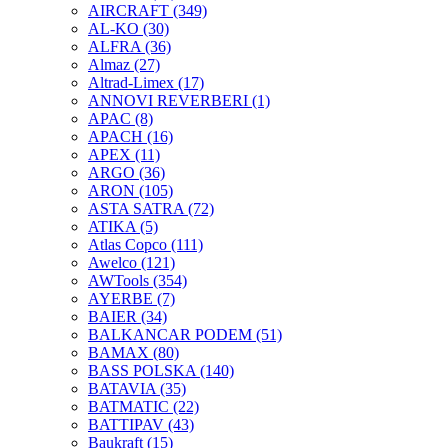
AIRCRAFT
(349)
AL-KO
(30)
ALFRA
(36)
Almaz
(27)
Altrad-Limex
(17)
ANNOVI REVERBERI
(1)
APAC
(8)
APACH
(16)
APEX
(11)
ARGO
(36)
ARON
(105)
ASTA SATRA
(72)
ATIKA
(5)
Atlas Copco
(111)
Awelco
(121)
AWTools
(354)
AYERBE
(7)
BAIER
(34)
BALKANCAR PODEM
(51)
BAMAX
(80)
BASS POLSKA
(140)
BATAVIA
(35)
BATMATIC
(22)
BATTIPAV
(43)
Baukraft
(15)