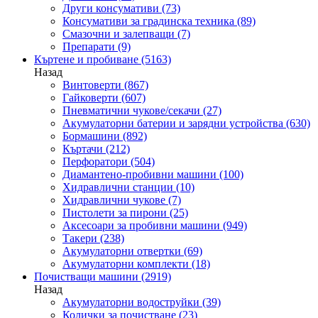
Други консумативи
(73)
Консумативи за градинска техника
(89)
Смазочни и залепващи
(7)
Препарати
(9)
Къртене и пробиване
(5163)
Назад
Винтоверти
(867)
Гайковерти
(607)
Пневматични чукове/секачи
(27)
Акумулаторни батерии и зарядни устройства
(630)
Бормашини
(892)
Къртачи
(212)
Перфоратори
(504)
Диамантено-пробивни машини
(100)
Хидравлични станции
(10)
Хидравлични чукове
(7)
Пистолети за пирони
(25)
Аксесоари за пробивни машини
(949)
Такери
(238)
Акумулаторни отвертки
(69)
Акумулаторни комплекти
(18)
Почистващи машини
(2919)
Назад
Акумулаторни водоструйки
(39)
Колички за почистване
(23)