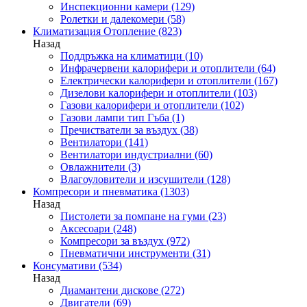
Инспекционни камери
(129)
Ролетки и далекомери
(58)
Климатизация Отопление
(823)
Назад
Поддръжка на климатици
(10)
Инфрачервени калорифери и отоплители
(64)
Електрически калорифери и отоплители
(167)
Дизелови калорифери и отоплители
(103)
Газови калорифери и отоплители
(102)
Газови лампи тип Гъба
(1)
Пречистватели за въздух
(38)
Вентилатори
(141)
Вентилатори индустриални
(60)
Овлажнители
(3)
Влагоуловители и изсушители
(128)
Компресори и пневматика
(1303)
Назад
Пистолети за помпане на гуми
(23)
Аксесоари
(248)
Компресори за въздух
(972)
Пневматични инструменти
(31)
Консумативи
(534)
Назад
Диамантени дискове
(272)
Двигатели
(69)