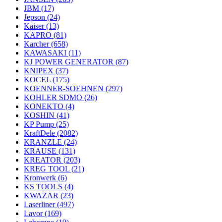
JBM
(17)
Jepson
(24)
Kaiser
(13)
KAPRO
(81)
Karcher
(658)
KAWASAKI
(11)
KJ POWER GENERATOR
(87)
KNIPEX
(37)
KOCEL
(175)
KOENNER-SOEHNEN
(297)
KOHLER SDMO
(26)
KONEKTO
(4)
KOSHIN
(41)
KP Pump
(25)
KraftDele
(2082)
KRANZLE
(24)
KRAUSE
(131)
KREATOR
(203)
KREG TOOL
(21)
Kronwerk
(6)
KS TOOLS
(4)
KWAZAR
(23)
Laserliner
(497)
Lavor
(169)