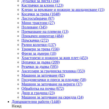
Духалки за листа
(194)
Кастрачки за клони
(123)
Клещи за връзване и ножици за ашладисване
(15)
Косачки за трева
(1048)
Листосъбирачи
(97)
Мини трактори
(27)
Поливане
(345)
Премахване на плевели
(13)
Прикачен инвентар
(484)
Пръскачки
(272)
Ръчни колички
(137)
Тримери за трева
(556)
Фрези за дънери
(10)
Храсторези и ножици за жив плет
(453)
Цепачки за дърва
(209)
Резачки за дърва
(595)
Аксесоари за градинска техника
(353)
Машини за заточване
(82)
Гроздомелачки и преси за плодове
(58)
Машини за заточване на вериги
(37)
Обработка на почва
(672)
Двор и градина
(23)
Машини за заточване на свредла
(24)
Довършителни работи
(1446)
Назад