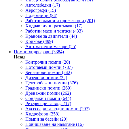
Автолебедки
(17)
Аерографи
(15)
Подемници
(84)
Работни лампи и прожектори
(201)
Хидравлични разпъвачи
(17)
Работни маси и тезгяси
(433)
Кранове за двигатели
(44)
Крикове
(499)
Автоматични макари
(55)
Помпи хидрофори
(3384)
Назад
Контролни помпи
(20)
Потопяеми помпи
(787)
Бензинови помпи
(242)
Дизелови помпи
(22)
Центробежни помпи
(376)
Градински помпи
(269)
Дренажни помпи
(262)
Сондажни помпи
(644)
Резервоари за вода
(17)
Аксесоари за водни помпи
(297)
Хидрофори
(258)
Помпи за басейн
(20)
Повишаване на налягане
(16)