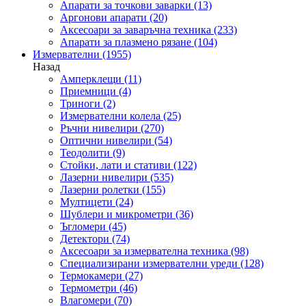
Апарати за точкови заварки
(13)
Аргонови апарати
(20)
Аксесоари за заваръчна техника
(233)
Апарати за плазмено рязане
(104)
Измервателни
(1955)
Назад
Амперклещи
(11)
Приемници
(4)
Триноги
(2)
Измервателни колела
(25)
Ръчни нивелири
(270)
Оптични нивелири
(54)
Теодолити
(9)
Стойки, лати и стативи
(122)
Лазерни нивелири
(535)
Лазерни ролетки
(155)
Мултицети
(24)
Шублери и микрометри
(36)
Ъгломери
(45)
Детектори
(74)
Аксесоари за измервателна техника
(98)
Специализирани измервателни уреди
(128)
Термокамери
(27)
Термометри
(46)
Влагомери
(70)