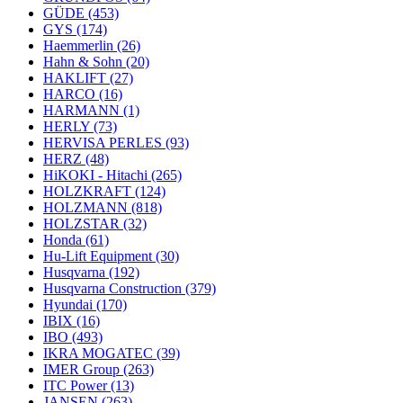
GÜDE
(453)
GYS
(174)
Haemmerlin
(26)
Hahn & Sohn
(20)
HAKLIFT
(27)
HARCO
(16)
HARMANN
(1)
HERLY
(73)
HERVISA PERLES
(93)
HERZ
(48)
HiKOKI - Hitachi
(265)
HOLZKRAFT
(124)
HOLZMANN
(818)
HOLZSTAR
(32)
Honda
(61)
Hu-Lift Equipment
(30)
Husqvarna
(192)
Husqvarna Construction
(379)
Hyundai
(170)
IBIX
(16)
IBO
(493)
IKRA MOGATEC
(39)
IMER Group
(263)
ITC Power
(13)
JANSEN
(263)