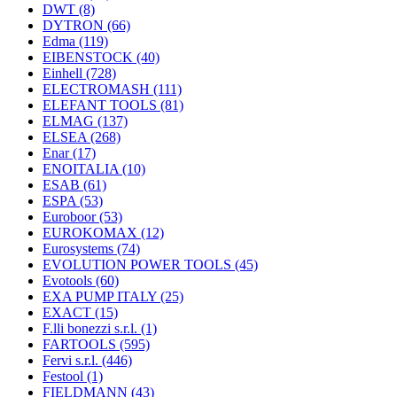
DWT
(8)
DYTRON
(66)
Edma
(119)
EIBENSTOCK
(40)
Einhell
(728)
ELECTROMASH
(111)
ELEFANT TOOLS
(81)
ELMAG
(137)
ELSEA
(268)
Enar
(17)
ENOITALIA
(10)
ESAB
(61)
ESPA
(53)
Euroboor
(53)
EUROKOMAX
(12)
Eurosystems
(74)
EVOLUTION POWER TOOLS
(45)
Evotools
(60)
EXA PUMP ITALY
(25)
EXACT
(15)
F.lli bonezzi s.r.l.
(1)
FARTOOLS
(595)
Fervi s.r.l.
(446)
Festool
(1)
FIELDMANN
(43)