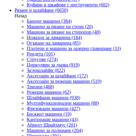
Куфари и шкафове с инструменти
(602)
Рязане и шлайфане
(6650)
Назад
Банциг машини
(384)
Машини за рязане на стени
(20)
Машини за рязане на стиропор
(48)
Ножици за ламарина
(184)
Огъване на ламарина
(85)
Плотери и машини за лазерно гравиране
(33)
Рендета
(101)
Стругове
(274)
Циркуляри за дърва
(919)
Ъглошлайфи
(822)
Аксесоари за шлайфане
(172)
Аксесоари за режещи машини
(519)
Триони
(468)
Режещи машини
(62)
Шлайфащи машини
(938)
Мултифункционални машини
(88)
Фрезоващи машини
(427)
Бисквит машини
(19)
Кантиращи машини
(43)
Абрихт Щрайхмус
(201)
Машини за полиране
(204)
Шмиргели
(201)