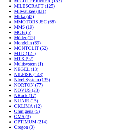
MICUL FERMIER
(187)
MILESCRAFT
(125)
MIlwaukee
(831)
Mirka
(42)
MMOTORS JSC
(68)
MMS
(19)
MOB
(5)
Möller
(15)
Mondelin
(69)
MONTOLIT
(52)
MTD
(121)
MTX
(92)
Multisystem
(1)
NEGEL
(13)
NILFISK
(143)
Nivel System
(135)
NORTON
(77)
NOVUS
(23)
NRock
(17)
NUAIR
(15)
OKLIMA
(12)
Omnigena
(5)
OMS
(3)
OPTIMUM
(214)
Oregon
(3)