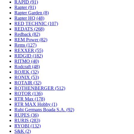
RAPID
(91)
Rapter
(91)
Rapter Garden
(8)
Rapter HQ
(48)
RED TECHNIC
(107)
REDATS
(268)
Redback
(82)
REM Power
(82)
Rems
(127)
REXXER
(55)
RIDGID
(182)
RITMO
(40)
Rodcraft
(48)
ROJEK
(32)
RONIX
(53)
ROTAIR
(32)
ROTHENBERGER
(512)
ROTOR
(136)
RTR Max
(178)
RTR MAX Hobby
(1)
Rubi Germans Boada S.A.
(92)
RUPES
(36)
RURIS
(283)
RYOBI
(132)
S&K
(2)