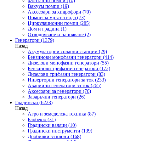
Фонтанни помпи
(10)
Вакуум помпи
(19)
Аксесоари за хидрофори
(70)
Помпи за мръсна вода
(73)
Циркулационни помпи
(285)
Дом и градина
(1)
Отводняване и напояване
(2)
Генератори
(1379)
Назад
Акумулаторни соларни станции
(29)
Бензинови монофазни генератори
(414)
Дизелови монофазни генератори
(55)
Бензинови трифазни генератори
(172)
Дизелови трифазни генератори
(83)
Инверторни генератори за ток
(233)
Аварийни генератори за ток
(265)
Аксесоари за генератори
(76)
Заваръчни генератори
(26)
Градински
(6223)
Назад
Агро и земеделска техника
(87)
Барбекю
(31)
Градински валяци
(10)
Градински инструменти
(139)
Дробилки за клони
(168)