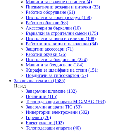
Машини за сваляне на тапети
(4)
Пневматични резачки и нитачки
(33)
Работно оборудване
(61)
Пистолети за горещ въздух
(158)
Работно облекло
(68)
Аксесоари за бъркалки
(10)
Бъркалки за строителни смеси
(175)
Пистолети за пяна и силикон
(108)
Работни ръкавици и наколенки
(84)
Защитни аксесоари
(71)
Работни обувки
(26)
Пистолети за боядисване
(224)
Машини за боядисване
(184)
Жирафи за шлайфане на стени
(151)
Повдигачи за гипсокартон
(57)
Заваръчна техника
(1585)
Назад
Заваръчни шлемове
(132)
Поялници
(115)
Телоподаващи апарати MIG/MAG
(163)
Заваръчни апарати TIG
(53)
Инверторни електрожени
(502)
Горелки
(76)
Електрожени
(102)
Телоподаващи апарати
(40)