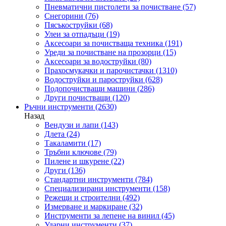
Пневматични пистолети за почистване
(57)
Снегорини
(76)
Пясъкоструйки
(68)
Улеи за отпадъци
(19)
Аксесоари за почистваща техника
(191)
Уреди за почистване на прозорци
(15)
Аксесоари за водоструйки
(80)
Прахосмукачки и парочистачки
(1310)
Водоструйки и пароструйки
(628)
Подопочистващи машини
(286)
Други почистващи
(120)
Ръчни инструменти
(2630)
Назад
Вендузи и лапи
(143)
Длета
(24)
Такаламити
(17)
Тръбни ключове
(79)
Пилене и шкурене
(22)
Други
(136)
Стандартни инструменти
(784)
Специализирани инструменти
(158)
Режещи и строителни
(492)
Измерване и маркиране
(32)
Инструменти за лепене на винил
(45)
Ударни инструменти
(37)