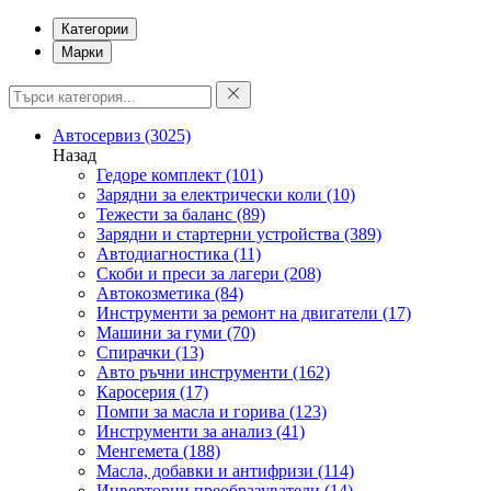
Категории
Марки
Автосервиз
(3025)
Назад
Гедоре комплект
(101)
Зарядни за електрически коли
(10)
Тежести за баланс
(89)
Зарядни и стартерни устройства
(389)
Автодиагностика
(11)
Скоби и преси за лагери
(208)
Автокозметика
(84)
Инструменти за ремонт на двигатели
(17)
Машини за гуми
(70)
Спирачки
(13)
Авто ръчни инструменти
(162)
Каросерия
(17)
Помпи за масла и горива
(123)
Инструменти за анализ
(41)
Менгемета
(188)
Масла, добавки и антифризи
(114)
Инверторни преобразуватели
(14)