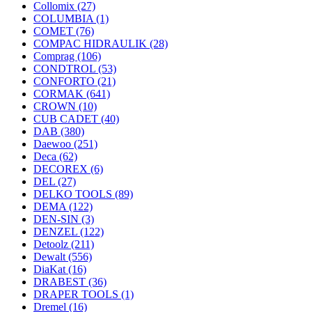
Collomix
(27)
COLUMBIA
(1)
COMET
(76)
COMPAC HIDRAULIK
(28)
Comprag
(106)
CONDTROL
(53)
CONFORTO
(21)
CORMAK
(641)
CROWN
(10)
CUB CADET
(40)
DAB
(380)
Daewoo
(251)
Deca
(62)
DECOREX
(6)
DEL
(27)
DELKO TOOLS
(89)
DEMA
(122)
DEN-SIN
(3)
DENZEL
(122)
Detoolz
(211)
Dewalt
(556)
DiaKat
(16)
DRABEST
(36)
DRAPER TOOLS
(1)
Dremel
(16)