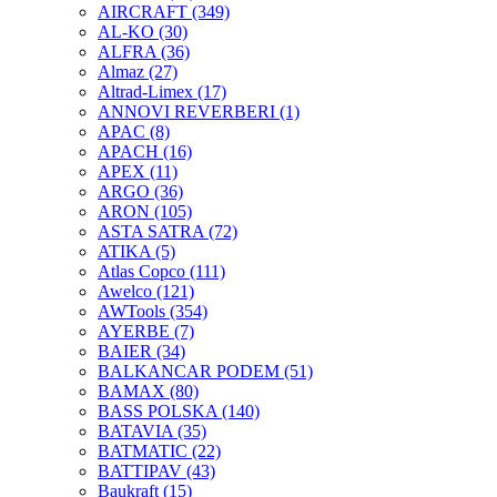
AIRCRAFT
(349)
AL-KO
(30)
ALFRA
(36)
Almaz
(27)
Altrad-Limex
(17)
ANNOVI REVERBERI
(1)
APAC
(8)
APACH
(16)
APEX
(11)
ARGO
(36)
ARON
(105)
ASTA SATRA
(72)
ATIKA
(5)
Atlas Copco
(111)
Awelco
(121)
AWTools
(354)
AYERBE
(7)
BAIER
(34)
BALKANCAR PODEM
(51)
BAMAX
(80)
BASS POLSKA
(140)
BATAVIA
(35)
BATMATIC
(22)
BATTIPAV
(43)
Baukraft
(15)