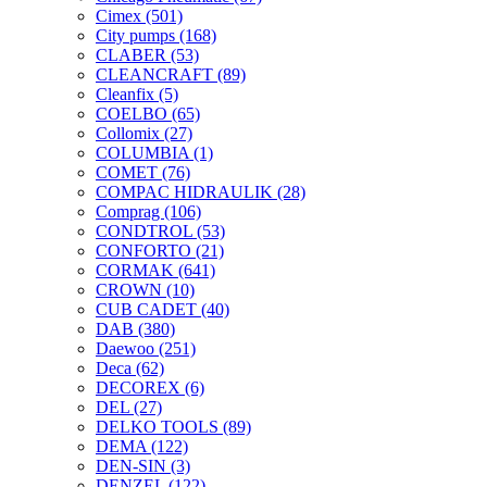
Cimex
(501)
City pumps
(168)
CLABER
(53)
CLEANCRAFT
(89)
Cleanfix
(5)
COELBO
(65)
Collomix
(27)
COLUMBIA
(1)
COMET
(76)
COMPAC HIDRAULIK
(28)
Comprag
(106)
CONDTROL
(53)
CONFORTO
(21)
CORMAK
(641)
CROWN
(10)
CUB CADET
(40)
DAB
(380)
Daewoo
(251)
Deca
(62)
DECOREX
(6)
DEL
(27)
DELKO TOOLS
(89)
DEMA
(122)
DEN-SIN
(3)
DENZEL
(122)