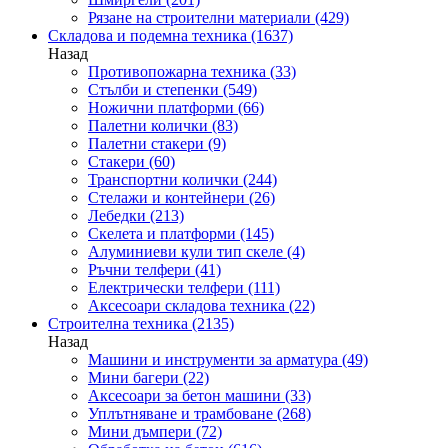
Рязане на строителни материали
(429)
Складова и подемна техника
(1637)
Назад
Противопожарна техника
(33)
Стълби и степенки
(549)
Ножични платформи
(66)
Палетни колички
(83)
Палетни стакери
(9)
Стакери
(60)
Транспортни колички
(244)
Стелажи и контейнери
(26)
Лебедки
(213)
Скелета и платформи
(145)
Алуминиеви кули тип скеле
(4)
Ръчни телфери
(41)
Електрически телфери
(111)
Аксесоари складова техника
(22)
Строителна техника
(2135)
Назад
Машини и инструменти за арматура
(49)
Мини багери
(22)
Аксесоари за бетон машини
(33)
Уплътняване и трамбоване
(268)
Мини дъмпери
(72)