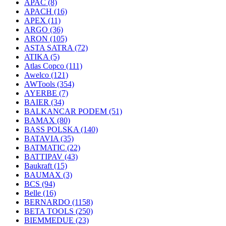
APAC
(8)
APACH
(16)
APEX
(11)
ARGO
(36)
ARON
(105)
ASTA SATRA
(72)
ATIKA
(5)
Atlas Copco
(111)
Awelco
(121)
AWTools
(354)
AYERBE
(7)
BAIER
(34)
BALKANCAR PODEM
(51)
BAMAX
(80)
BASS POLSKA
(140)
BATAVIA
(35)
BATMATIC
(22)
BATTIPAV
(43)
Baukraft
(15)
BAUMAX
(3)
BCS
(94)
Belle
(16)
BERNARDO
(1158)
BETA TOOLS
(250)
BIEMMEDUE
(23)