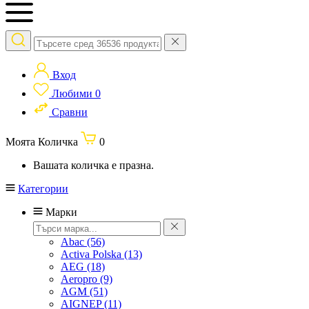
Вход
Любими
0
Сравни
Моята Количка
0
Вашата количка е празна.
Категории
Марки
Abac
(56)
Activa Polska
(13)
AEG
(18)
Aeropro
(9)
AGM
(51)
AIGNEP
(11)