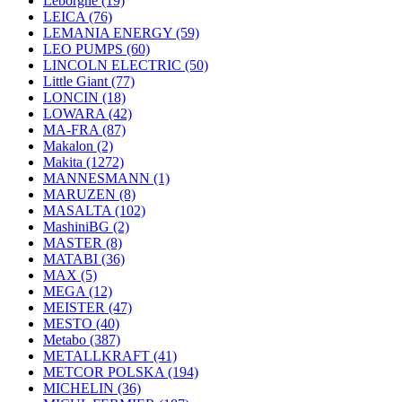
Leborgne
(19)
LEICA
(76)
LEMANIA ENERGY
(59)
LEO PUMPS
(60)
LINCOLN ELECTRIC
(50)
Little Giant
(77)
LONCIN
(18)
LOWARA
(42)
MA-FRA
(87)
Makalon
(2)
Makita
(1272)
MANNESMANN
(1)
MARUZEN
(8)
MASALTA
(102)
MashiniBG
(2)
MASTER
(8)
MATABI
(36)
MAX
(5)
MEGA
(12)
MEISTER
(47)
MESTO
(40)
Metabo
(387)
METALLKRAFT
(41)
METCOR POLSKA
(194)
MICHELIN
(36)