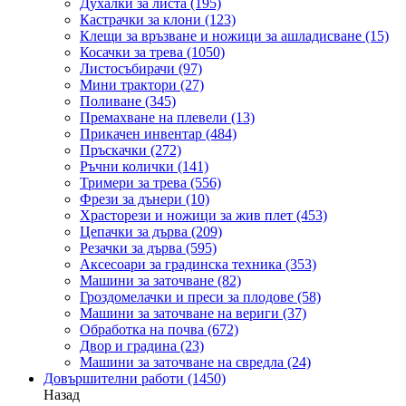
Духалки за листа
(195)
Кастрачки за клони
(123)
Клещи за връзване и ножици за ашладисване
(15)
Косачки за трева
(1050)
Листосъбирачи
(97)
Мини трактори
(27)
Поливане
(345)
Премахване на плевели
(13)
Прикачен инвентар
(484)
Пръскачки
(272)
Ръчни колички
(141)
Тримери за трева
(556)
Фрези за дънери
(10)
Храсторези и ножици за жив плет
(453)
Цепачки за дърва
(209)
Резачки за дърва
(595)
Аксесоари за градинска техника
(353)
Машини за заточване
(82)
Гроздомелачки и преси за плодове
(58)
Машини за заточване на вериги
(37)
Обработка на почва
(672)
Двор и градина
(23)
Машини за заточване на свредла
(24)
Довършителни работи
(1450)
Назад