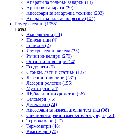
Апарати за точкови заварки
(13)
Аргонови апарати
(20)
Аксесоари за заваръчна техника
(233)
Апарати за плазмено рязане
(104)
Измервателни
(1955)
Назад
Амперклещи
(11)
Приемници
(4)
Триноги
(2)
Измервателни колела
(25)
Ръчни нивелири
(270)
Оптични нивелири
(54)
Теодолити
(9)
Стойки, лати и стативи
(122)
Лазерни нивелири
(535)
Лазерни ролетки
(155)
Мултицети
(24)
Шублери и микрометри
(36)
Ъгломери
(45)
Детектори
(74)
Аксесоари за измервателна техника
(98)
Специализирани измервателни уреди
(128)
Термокамери
(27)
Термометри
(46)
Влагомери
(70)