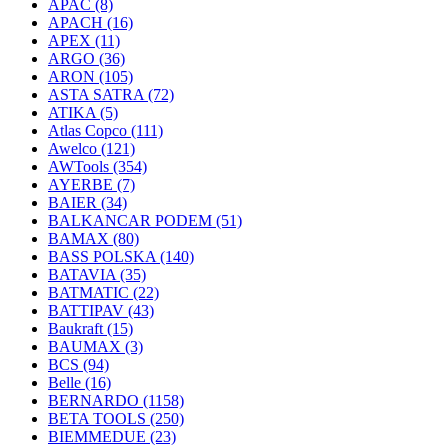
APAC
(8)
APACH
(16)
APEX
(11)
ARGO
(36)
ARON
(105)
ASTA SATRA
(72)
ATIKA
(5)
Atlas Copco
(111)
Awelco
(121)
AWTools
(354)
AYERBE
(7)
BAIER
(34)
BALKANCAR PODEM
(51)
BAMAX
(80)
BASS POLSKA
(140)
BATAVIA
(35)
BATMATIC
(22)
BATTIPAV
(43)
Baukraft
(15)
BAUMAX
(3)
BCS
(94)
Belle
(16)
BERNARDO
(1158)
BETA TOOLS
(250)
BIEMMEDUE
(23)