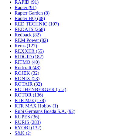
RAPID
(91)
Rapter
(91)
Rapter Garden
(8)
Rapter HQ
(48)
RED TECHNIC
(107)
REDATS
(268)
Redback
(82)
REM Power
(82)
Rems
(127)
REXXER
(55)
RIDGID
(182)
RITMO
(40)
Rodcraft
(48)
ROJEK
(32)
RONIX
(53)
ROTAIR
(32)
ROTHENBERGER
(512)
ROTOR
(136)
RTR Max
(178)
RTR MAX Hobby
(1)
Rubi Germans Boada S.A.
(92)
RUPES
(36)
RURIS
(283)
RYOBI
(132)
S&K
(2)