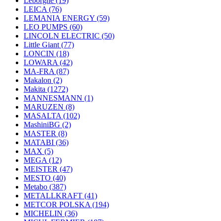
Leborgne
(19)
LEICA
(76)
LEMANIA ENERGY
(59)
LEO PUMPS
(60)
LINCOLN ELECTRIC
(50)
Little Giant
(77)
LONCIN
(18)
LOWARA
(42)
MA-FRA
(87)
Makalon
(2)
Makita
(1272)
MANNESMANN
(1)
MARUZEN
(8)
MASALTA
(102)
MashiniBG
(2)
MASTER
(8)
MATABI
(36)
MAX
(5)
MEGA
(12)
MEISTER
(47)
MESTO
(40)
Metabo
(387)
METALLKRAFT
(41)
METCOR POLSKA
(194)
MICHELIN
(36)