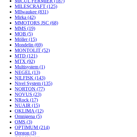
MICUL FERMIER
(187)
MILESCRAFT
(125)
MIlwaukee
(831)
Mirka
(42)
MMOTORS JSC
(68)
MMS
(19)
MOB
(5)
Möller
(15)
Mondelin
(69)
MONTOLIT
(52)
MTD
(121)
MTX
(92)
Multisystem
(1)
NEGEL
(13)
NILFISK
(143)
Nivel System
(135)
NORTON
(77)
NOVUS
(23)
NRock
(17)
NUAIR
(15)
OKLIMA
(12)
Omnigena
(5)
OMS
(3)
OPTIMUM
(214)
Oregon
(3)