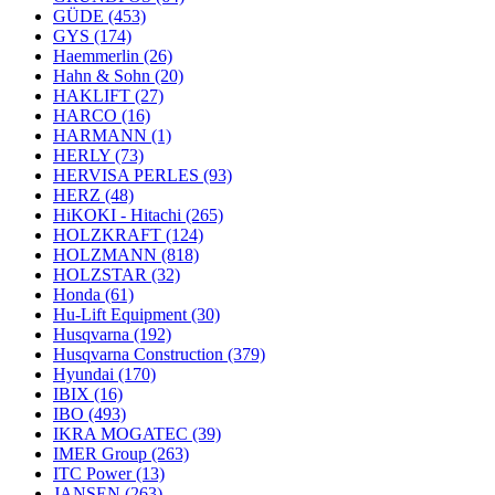
GÜDE
(453)
GYS
(174)
Haemmerlin
(26)
Hahn & Sohn
(20)
HAKLIFT
(27)
HARCO
(16)
HARMANN
(1)
HERLY
(73)
HERVISA PERLES
(93)
HERZ
(48)
HiKOKI - Hitachi
(265)
HOLZKRAFT
(124)
HOLZMANN
(818)
HOLZSTAR
(32)
Honda
(61)
Hu-Lift Equipment
(30)
Husqvarna
(192)
Husqvarna Construction
(379)
Hyundai
(170)
IBIX
(16)
IBO
(493)
IKRA MOGATEC
(39)
IMER Group
(263)
ITC Power
(13)
JANSEN
(263)