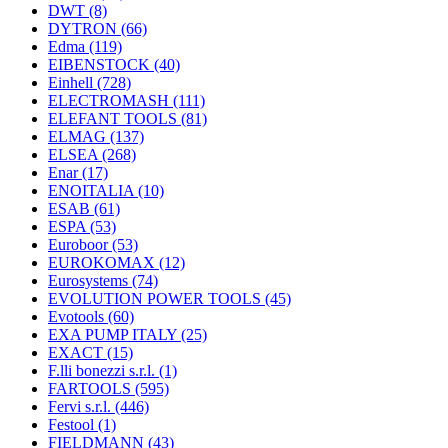
DWT
(8)
DYTRON
(66)
Edma
(119)
EIBENSTOCK
(40)
Einhell
(728)
ELECTROMASH
(111)
ELEFANT TOOLS
(81)
ELMAG
(137)
ELSEA
(268)
Enar
(17)
ENOITALIA
(10)
ESAB
(61)
ESPA
(53)
Euroboor
(53)
EUROKOMAX
(12)
Eurosystems
(74)
EVOLUTION POWER TOOLS
(45)
Evotools
(60)
EXA PUMP ITALY
(25)
EXACT
(15)
F.lli bonezzi s.r.l.
(1)
FARTOOLS
(595)
Fervi s.r.l.
(446)
Festool
(1)
FIELDMANN
(43)