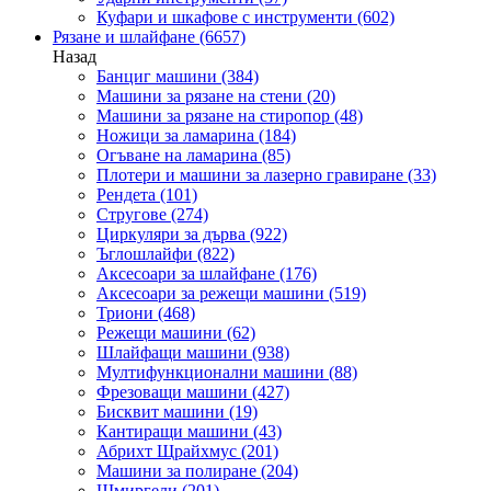
Куфари и шкафове с инструменти
(602)
Рязане и шлайфане
(6657)
Назад
Банциг машини
(384)
Машини за рязане на стени
(20)
Машини за рязане на стиропор
(48)
Ножици за ламарина
(184)
Огъване на ламарина
(85)
Плотери и машини за лазерно гравиране
(33)
Рендета
(101)
Стругове
(274)
Циркуляри за дърва
(922)
Ъглошлайфи
(822)
Аксесоари за шлайфане
(176)
Аксесоари за режещи машини
(519)
Триони
(468)
Режещи машини
(62)
Шлайфащи машини
(938)
Мултифункционални машини
(88)
Фрезоващи машини
(427)
Бисквит машини
(19)
Кантиращи машини
(43)
Абрихт Щрайхмус
(201)
Машини за полиране
(204)
Шмиргели
(201)