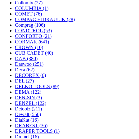
Collomix
(27)
COLUMBIA
(1)
COMET
(76)
COMPAC HIDRAULIK
(28)
Comprag
(106)
CONDTROL
(53)
CONFORTO
(21)
CORMAK
(641)
CROWN
(10)
CUB CADET
(40)
DAB
(380)
Daewoo
(251)
Deca
(62)
DECOREX
(6)
DEL
(27)
DELKO TOOLS
(89)
DEMA
(122)
DEN-SIN
(3)
DENZEL
(122)
Detoolz
(211)
Dewalt
(556)
DiaKat
(16)
DRABEST
(36)
DRAPER TOOLS
(1)
Dremel
(16)