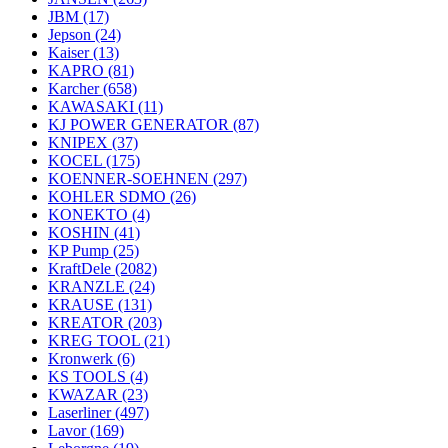
JBM
(17)
Jepson
(24)
Kaiser
(13)
KAPRO
(81)
Karcher
(658)
KAWASAKI
(11)
KJ POWER GENERATOR
(87)
KNIPEX
(37)
KOCEL
(175)
KOENNER-SOEHNEN
(297)
KOHLER SDMO
(26)
KONEKTO
(4)
KOSHIN
(41)
KP Pump
(25)
KraftDele
(2082)
KRANZLE
(24)
KRAUSE
(131)
KREATOR
(203)
KREG TOOL
(21)
Kronwerk
(6)
KS TOOLS
(4)
KWAZAR
(23)
Laserliner
(497)
Lavor
(169)