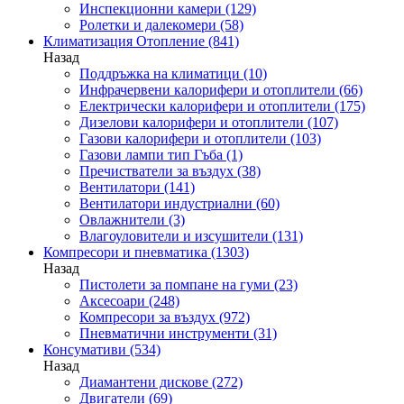
Инспекционни камери
(129)
Ролетки и далекомери
(58)
Климатизация Отопление
(841)
Назад
Поддръжка на климатици
(10)
Инфрачервени калорифери и отоплители
(66)
Електрически калорифери и отоплители
(175)
Дизелови калорифери и отоплители
(107)
Газови калорифери и отоплители
(103)
Газови лампи тип Гъба
(1)
Пречистватели за въздух
(38)
Вентилатори
(141)
Вентилатори индустриални
(60)
Овлажнители
(3)
Влагоуловители и изсушители
(131)
Компресори и пневматика
(1303)
Назад
Пистолети за помпане на гуми
(23)
Аксесоари
(248)
Компресори за въздух
(972)
Пневматични инструменти
(31)
Консумативи
(534)
Назад
Диамантени дискове
(272)
Двигатели
(69)