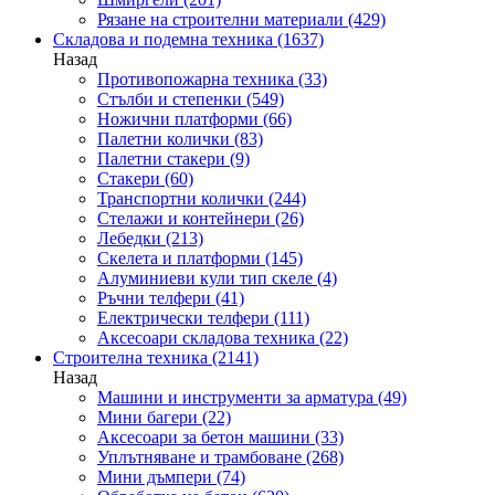
Рязане на строителни материали
(429)
Складова и подемна техника
(1637)
Назад
Противопожарна техника
(33)
Стълби и степенки
(549)
Ножични платформи
(66)
Палетни колички
(83)
Палетни стакери
(9)
Стакери
(60)
Транспортни колички
(244)
Стелажи и контейнери
(26)
Лебедки
(213)
Скелета и платформи
(145)
Алуминиеви кули тип скеле
(4)
Ръчни телфери
(41)
Електрически телфери
(111)
Аксесоари складова техника
(22)
Строителна техника
(2141)
Назад
Машини и инструменти за арматура
(49)
Мини багери
(22)
Аксесоари за бетон машини
(33)
Уплътняване и трамбоване
(268)
Мини дъмпери
(74)