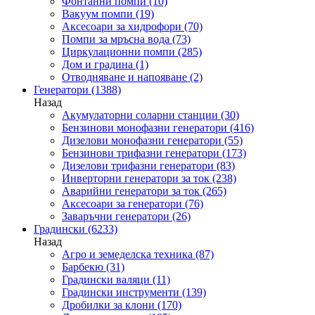
Фонтанни помпи
(10)
Вакуум помпи
(19)
Аксесоари за хидрофори
(70)
Помпи за мръсна вода
(73)
Циркулационни помпи
(285)
Дом и градина
(1)
Отводняване и напояване
(2)
Генератори
(1388)
Назад
Акумулаторни соларни станции
(30)
Бензинови монофазни генератори
(416)
Дизелови монофазни генератори
(55)
Бензинови трифазни генератори
(173)
Дизелови трифазни генератори
(83)
Инверторни генератори за ток
(238)
Аварийни генератори за ток
(265)
Аксесоари за генератори
(76)
Заваръчни генератори
(26)
Градински
(6233)
Назад
Агро и земеделска техника
(87)
Барбекю
(31)
Градински валяци
(11)
Градински инструменти
(139)
Дробилки за клони
(170)