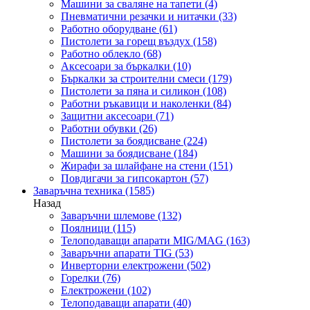
Машини за сваляне на тапети
(4)
Пневматични резачки и нитачки
(33)
Работно оборудване
(61)
Пистолети за горещ въздух
(158)
Работно облекло
(68)
Аксесоари за бъркалки
(10)
Бъркалки за строителни смеси
(179)
Пистолети за пяна и силикон
(108)
Работни ръкавици и наколенки
(84)
Защитни аксесоари
(71)
Работни обувки
(26)
Пистолети за боядисване
(224)
Машини за боядисване
(184)
Жирафи за шлайфане на стени
(151)
Повдигачи за гипсокартон
(57)
Заваръчна техника
(1585)
Назад
Заваръчни шлемове
(132)
Поялници
(115)
Телоподаващи апарати MIG/MAG
(163)
Заваръчни апарати TIG
(53)
Инверторни електрожени
(502)
Горелки
(76)
Електрожени
(102)
Телоподаващи апарати
(40)