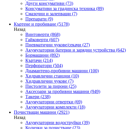
Други консумативи
(73)
Консумативи за градинска техника
(89)
Смазочни и залепващи
(7)
Препарати
(9)
Къртене и пробиване
(5178)
Назад
Винтоверти
(868)
Гайковерти
(607)
Пневматични чукове/секачи
(27)
Акумулаторни батерии и зарядни устройства
(642)
Бормашини
(892)
Къртачи
(214)
Перфоратори
(504)
Диамантено-пробивни машини
(100)
Хидравлични станции
(10)
Хидравлични чукове
(7)
Пистолети за пирони
(25)
Аксесоари за пробивни машини
(949)
Такери
(238)
Акумулаторни отвертки
(69)
Акумулаторни комплекти
(18)
Почистващи машини
(2921)
Назад
Акумулаторни водоструйки
(39)
Колички за почистване
(23)