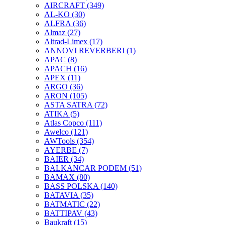
AIRCRAFT
(349)
AL-KO
(30)
ALFRA
(36)
Almaz
(27)
Altrad-Limex
(17)
ANNOVI REVERBERI
(1)
APAC
(8)
APACH
(16)
APEX
(11)
ARGO
(36)
ARON
(105)
ASTA SATRA
(72)
ATIKA
(5)
Atlas Copco
(111)
Awelco
(121)
AWTools
(354)
AYERBE
(7)
BAIER
(34)
BALKANCAR PODEM
(51)
BAMAX
(80)
BASS POLSKA
(140)
BATAVIA
(35)
BATMATIC
(22)
BATTIPAV
(43)
Baukraft
(15)