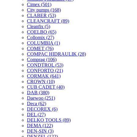
Cimex
(501)
City pumps
(168)
CLABER
(53)
CLEANCRAFT
(89)
Cleanfix
(5)
COELBO
(65)
Collomix
(27)
COLUMBIA
(1)
COMET
(76)
COMPAC HIDRAULIK
(28)
Comprag
(106)
CONDTROL
(53)
CONFORTO
(21)
CORMAK
(641)
CROWN
(10)
CUB CADET
(40)
DAB
(380)
Daewoo
(251)
Deca
(62)
DECOREX
(6)
DEL
(27)
DELKO TOOLS
(89)
DEMA
(122)
DEN-SIN
(3)
DENZEL
(122)