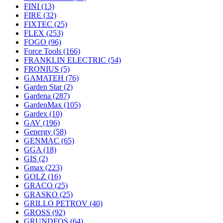
FINI
(13)
FIRE
(32)
FIXTEC
(25)
FLEX
(253)
FOGO
(96)
Force Tools
(166)
FRANKLIN ELECTRIC
(54)
FRONIUS
(5)
GAMATEH
(76)
Garden Star
(2)
Gardena
(287)
GardenMax
(105)
Gardex
(10)
GAV
(196)
Genergy
(58)
GENMAC
(65)
GGA
(18)
GIS
(2)
Gmax
(223)
GOLZ
(16)
GRACO
(25)
GRASKO
(25)
GRILLO PETROV
(40)
GROSS
(92)
GRUNDFOS
(64)