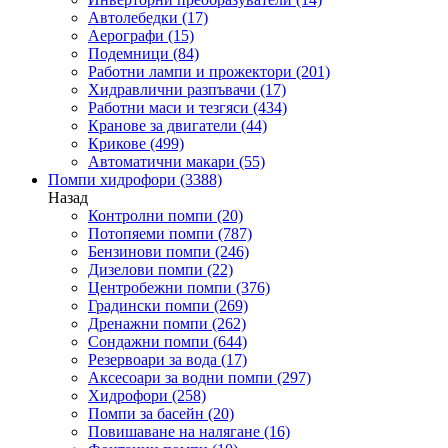
Автолебедки
(17)
Аерографи
(15)
Подемници
(84)
Работни лампи и прожектори
(201)
Хидравлични разпъвачи
(17)
Работни маси и тезгяси
(434)
Кранове за двигатели
(44)
Крикове
(499)
Автоматични макари
(55)
Помпи хидрофори
(3388)
Назад
Контролни помпи
(20)
Потопяеми помпи
(787)
Бензинови помпи
(246)
Дизелови помпи
(22)
Центробежни помпи
(376)
Градински помпи
(269)
Дренажни помпи
(262)
Сондажни помпи
(644)
Резервоари за вода
(17)
Аксесоари за водни помпи
(297)
Хидрофори
(258)
Помпи за басейн
(20)
Повишаване на налягане
(16)