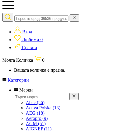
Вход
Любими
0
Сравни
Моята Количка
0
Вашата количка е празна.
Категории
Марки
Abac
(56)
Activa Polska
(13)
AEG
(18)
Aeropro
(9)
AGM
(51)
AIGNEP
(11)