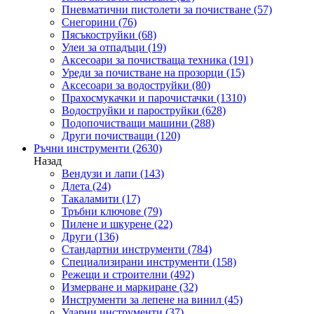
Пневматични пистолети за почистване
(57)
Снегорини
(76)
Пясъкоструйки
(68)
Улеи за отпадъци
(19)
Аксесоари за почистваща техника
(191)
Уреди за почистване на прозорци
(15)
Аксесоари за водоструйки
(80)
Прахосмукачки и парочистачки
(1310)
Водоструйки и пароструйки
(628)
Подопочистващи машини
(288)
Други почистващи
(120)
Ръчни инструменти
(2630)
Назад
Вендузи и лапи
(143)
Длета
(24)
Такаламити
(17)
Тръбни ключове
(79)
Пилене и шкурене
(22)
Други
(136)
Стандартни инструменти
(784)
Специализирани инструменти
(158)
Режещи и строителни
(492)
Измерване и маркиране
(32)
Инструменти за лепене на винил
(45)
Ударни инструменти
(37)