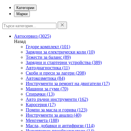
Категории
Марки
Автосервиз
(3025)
Назад
Гедоре комплект
(101)
Зарядни за електрически коли
(10)
Тежести за баланс
(89)
Зарядни и стартерни устройства
(389)
Автодиагностика
(11)
Скоби и преси за лагери
(208)
Автокозметика
(84)
Инструменти за ремонт на двигатели
(17)
Машини за гуми
(70)
Спирачки
(13)
Авто ръчни инструменти
(162)
Каросерия
(17)
Помпи за масла и горива
(123)
Инструменти за анализ
(40)
Менгемета
(188)
Масла, добавки и антифризи
(114)
Инверторни преобразуватели
(14)