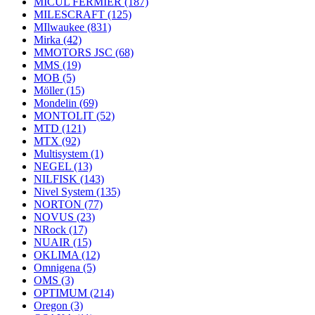
MICUL FERMIER
(187)
MILESCRAFT
(125)
MIlwaukee
(831)
Mirka
(42)
MMOTORS JSC
(68)
MMS
(19)
MOB
(5)
Möller
(15)
Mondelin
(69)
MONTOLIT
(52)
MTD
(121)
MTX
(92)
Multisystem
(1)
NEGEL
(13)
NILFISK
(143)
Nivel System
(135)
NORTON
(77)
NOVUS
(23)
NRock
(17)
NUAIR
(15)
OKLIMA
(12)
Omnigena
(5)
OMS
(3)
OPTIMUM
(214)
Oregon
(3)