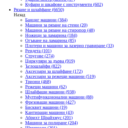
Куфари и шкафове с инструменти
(602)
Рязане и шлайфане
(6650)
Назад
Банциг машини
(384)
Машини за рязане на стени
(20)
Машини за рязане на стиропор
(48)
Ножици за ламарина
(184)
Огъване на ламарина
(85)
Плотери и машини за лазерно гравиране
(33)
Рендета
(101)
Стругове
(274)
Циркуляри за дърва
(919)
Ъглошлайфи
(822)
Аксесоари за шлайфане
(172)
Аксесоари за режещи машини
(519)
Триони
(468)
Режещи машини
(62)
Шлайфащи машини
(938)
Мултифункционални машини
(88)
Фрезоващи машини
(427)
Бисквит машини
(19)
Кантиращи машини
(43)
Абрихт Щрайхмус
(201)
Машини за полиране
(204)
Шмиргели
(201)