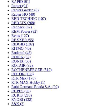
RAPID
(91)
Rapter
(91)
Rapter Garden
(8)
Rapter HQ
(48)
RED TECHNIC
(107)
REDATS
(268)
Redback
(82)
REM Power
(82)
Rems
(127)
REXXER
(55)
RIDGID
(182)
RITMO
(40)
Rodcraft
(48)
ROJEK
(32)
RONIX
(53)
ROTAIR
(32)
ROTHENBERGER
(512)
ROTOR
(136)
RTR Max
(178)
RTR MAX Hobby
(1)
Rubi Germans Boada S.A.
(92)
RUPES
(36)
RURIS
(283)
RYOBI
(132)
S&K
(2)