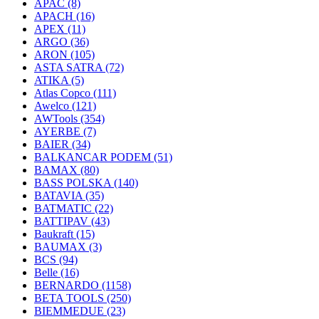
APAC
(8)
APACH
(16)
APEX
(11)
ARGO
(36)
ARON
(105)
ASTA SATRA
(72)
ATIKA
(5)
Atlas Copco
(111)
Awelco
(121)
AWTools
(354)
AYERBE
(7)
BAIER
(34)
BALKANCAR PODEM
(51)
BAMAX
(80)
BASS POLSKA
(140)
BATAVIA
(35)
BATMATIC
(22)
BATTIPAV
(43)
Baukraft
(15)
BAUMAX
(3)
BCS
(94)
Belle
(16)
BERNARDO
(1158)
BETA TOOLS
(250)
BIEMMEDUE
(23)