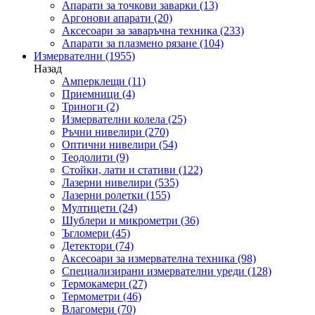
Апарати за точкови заварки
(13)
Аргонови апарати
(20)
Аксесоари за заваръчна техника
(233)
Апарати за плазмено рязане
(104)
Измервателни
(1955)
Назад
Амперклещи
(11)
Приемници
(4)
Триноги
(2)
Измервателни колела
(25)
Ръчни нивелири
(270)
Оптични нивелири
(54)
Теодолити
(9)
Стойки, лати и стативи
(122)
Лазерни нивелири
(535)
Лазерни ролетки
(155)
Мултицети
(24)
Шублери и микрометри
(36)
Ъгломери
(45)
Детектори
(74)
Аксесоари за измервателна техника
(98)
Специализирани измервателни уреди
(128)
Термокамери
(27)
Термометри
(46)
Влагомери
(70)