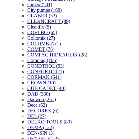
Cimex
(501)
City pumps
(168)
CLABER
(53)
CLEANCRAFT
(89)
Cleanfix
(5)
COELBO
(65)
Collomix
(27)
COLUMBIA
(1)
COMET
(76)
COMPAC HIDRAULIK
(28)
Comprag
(106)
CONDTROL
(53)
CONFORTO
(21)
CORMAK
(641)
CROWN
(10)
CUB CADET
(40)
DAB
(380)
Daewoo
(251)
Deca
(62)
DECOREX
(6)
DEL
(27)
DELKO TOOLS
(89)
DEMA
(122)
DEN-SIN
(3)
DENZEL
(122)