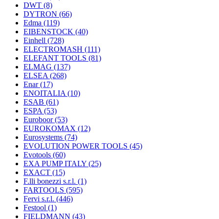
DWT
(8)
DYTRON
(66)
Edma
(119)
EIBENSTOCK
(40)
Einhell
(728)
ELECTROMASH
(111)
ELEFANT TOOLS
(81)
ELMAG
(137)
ELSEA
(268)
Enar
(17)
ENOITALIA
(10)
ESAB
(61)
ESPA
(53)
Euroboor
(53)
EUROKOMAX
(12)
Eurosystems
(74)
EVOLUTION POWER TOOLS
(45)
Evotools
(60)
EXA PUMP ITALY
(25)
EXACT
(15)
F.lli bonezzi s.r.l.
(1)
FARTOOLS
(595)
Fervi s.r.l.
(446)
Festool
(1)
FIELDMANN
(43)