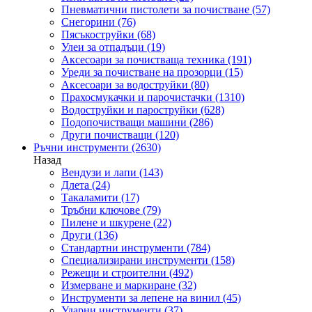
Пневматични пистолети за почистване
(57)
Снегорини
(76)
Пясъкоструйки
(68)
Улеи за отпадъци
(19)
Аксесоари за почистваща техника
(191)
Уреди за почистване на прозорци
(15)
Аксесоари за водоструйки
(80)
Прахосмукачки и парочистачки
(1310)
Водоструйки и пароструйки
(628)
Подопочистващи машини
(286)
Други почистващи
(120)
Ръчни инструменти
(2630)
Назад
Вендузи и лапи
(143)
Длета
(24)
Такаламити
(17)
Тръбни ключове
(79)
Пилене и шкурене
(22)
Други
(136)
Стандартни инструменти
(784)
Специализирани инструменти
(158)
Режещи и строителни
(492)
Измерване и маркиране
(32)
Инструменти за лепене на винил
(45)
Ударни инструменти
(37)