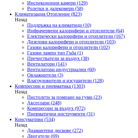
Инспекционни камери
(129)
Ролетки и далекомери
(58)
Климатизация Отопление
(823)
Назад
Поддръжка на климатици
(10)
Инфрачервени калорифери и отоплители
(64)
Електрически калорифери и отоплители
(167)
Дизелови калорифери и отоплители
(103)
Газови калорифери и отоплители
(102)
Газови лампи тип Гъба
(1)
Пречистватели за въздух
(38)
Вентилатори
(141)
Вентилатори индустриални
(60)
Овлажнители
(3)
Влагоуловители и изсушители
(128)
Компресори и пневматика
(1303)
Назад
Пистолети за помпане на гуми
(23)
Аксесоари
(248)
Компресори за въздух
(972)
Пневматични инструменти
(31)
Консумативи
(534)
Назад
Диамантени дискове
(272)
Двигатели
(69)