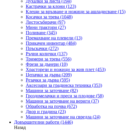
Духалки за листа
(194)
Кастрачки за клони
(123)
Клещи за връзване и ножици за ашладисване
(15)
Косачки за трева
(1048)
Листосъбирачи
(97)
Мини трактори
(27)
Поливане
(345)
Премахване на плевели
(13)
Прикачен инвентар
(484)
Пръскачки
(272)
Ръчни колички
(137)
Тримери за трева
(556)
Фрези за дънери
(10)
Храсторези и ножици за жив плет
(453)
Цепачки за дърва
(209)
Резачки за дърва
(595)
Аксесоари за градинска техника
(353)
Машини за заточване
(82)
Гроздомелачки и преси за плодове
(58)
Машини за заточване на вериги
(37)
Обработка на почва
(672)
Двор и градина
(23)
Машини за заточване на свредла
(24)
Довършителни работи
(1446)
Назад