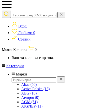
Вход
Любими
0
Сравни
Моята Количка
0
Вашата количка е празна.
Категории
Марки
Abac
(56)
Activa Polska
(13)
AEG
(18)
Aeropro
(9)
AGM
(51)
AIGNEP
(11)