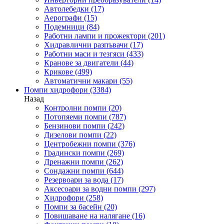
Автолебедки
(17)
Аерографи
(15)
Подемници
(84)
Работни лампи и прожектори
(201)
Хидравлични разпъвачи
(17)
Работни маси и тезгяси
(433)
Кранове за двигатели
(44)
Крикове
(499)
Автоматични макари
(55)
Помпи хидрофори
(3384)
Назад
Контролни помпи
(20)
Потопяеми помпи
(787)
Бензинови помпи
(242)
Дизелови помпи
(22)
Центробежни помпи
(376)
Градински помпи
(269)
Дренажни помпи
(262)
Сондажни помпи
(644)
Резервоари за вода
(17)
Аксесоари за водни помпи
(297)
Хидрофори
(258)
Помпи за басейн
(20)
Повишаване на налягане
(16)