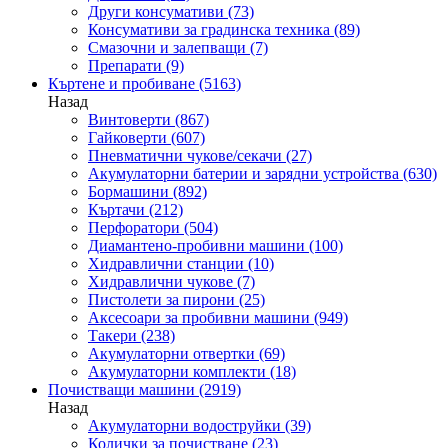
Други консумативи
(73)
Консумативи за градинска техника
(89)
Смазочни и залепващи
(7)
Препарати
(9)
Къртене и пробиване
(5163)
Назад
Винтоверти
(867)
Гайковерти
(607)
Пневматични чукове/секачи
(27)
Акумулаторни батерии и зарядни устройства
(630)
Бормашини
(892)
Къртачи
(212)
Перфоратори
(504)
Диамантено-пробивни машини
(100)
Хидравлични станции
(10)
Хидравлични чукове
(7)
Пистолети за пирони
(25)
Аксесоари за пробивни машини
(949)
Такери
(238)
Акумулаторни отвертки
(69)
Акумулаторни комплекти
(18)
Почистващи машини
(2919)
Назад
Акумулаторни водоструйки
(39)
Колички за почистване
(23)