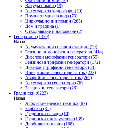
Фонтанни помпи
(10)
Вакуум помпи
(19)
Аксесоари за хидрофори
(70)
Помпи за мръсна вода
(73)
Циркулационни помпи
(285)
Дом и градина
(1)
Отводняване и напояване
(2)
Генератори
(1379)
Назад
Акумулаторни соларни станции
(29)
Бензинови монофазни генератори
(414)
Дизелови монофазни генератори
(55)
Бензинови трифазни генератори
(172)
Дизелови трифазни генератори
(83)
Инверторни генератори за ток
(233)
Аварийни генератори за ток
(265)
Аксесоари за генератори
(76)
Заваръчни генератори
(26)
Градински
(6223)
Назад
Агро и земеделска техника
(87)
Барбекю
(31)
Градински валяци
(10)
Градински инструменти
(139)
Дробилки за клони
(168)