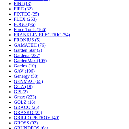
FINI
(13)
FIRE
(32)
FIXTEC
(25)
FLEX
(253)
FOGO
(96)
Force Tools
(166)
FRANKLIN ELECTRIC
(54)
FRONIUS
(5)
GAMATEH
(76)
Garden Star
(2)
Gardena
(287)
GardenMax
(105)
Gardex
(10)
GAV
(196)
Genergy
(58)
GENMAC
(65)
GGA
(18)
GIS
(2)
Gmax
(223)
GOLZ
(16)
GRACO
(25)
GRASKO
(25)
GRILLO PETROV
(40)
GROSS
(92)
GRUNDFOS
(64)