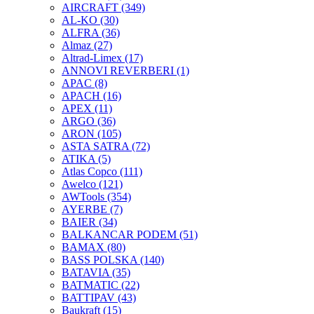
AIRCRAFT
(349)
AL-KO
(30)
ALFRA
(36)
Almaz
(27)
Altrad-Limex
(17)
ANNOVI REVERBERI
(1)
APAC
(8)
APACH
(16)
APEX
(11)
ARGO
(36)
ARON
(105)
ASTA SATRA
(72)
ATIKA
(5)
Atlas Copco
(111)
Awelco
(121)
AWTools
(354)
AYERBE
(7)
BAIER
(34)
BALKANCAR PODEM
(51)
BAMAX
(80)
BASS POLSKA
(140)
BATAVIA
(35)
BATMATIC
(22)
BATTIPAV
(43)
Baukraft
(15)