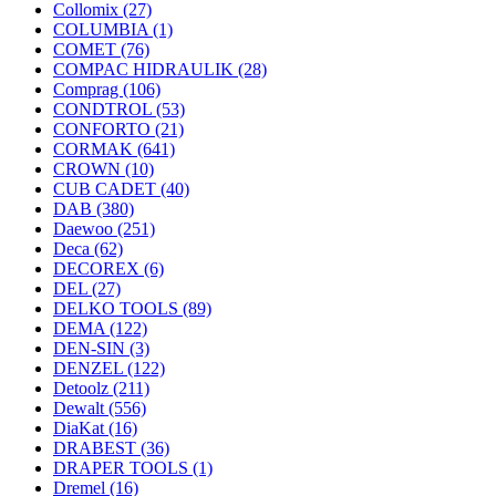
Collomix
(27)
COLUMBIA
(1)
COMET
(76)
COMPAC HIDRAULIK
(28)
Comprag
(106)
CONDTROL
(53)
CONFORTO
(21)
CORMAK
(641)
CROWN
(10)
CUB CADET
(40)
DAB
(380)
Daewoo
(251)
Deca
(62)
DECOREX
(6)
DEL
(27)
DELKO TOOLS
(89)
DEMA
(122)
DEN-SIN
(3)
DENZEL
(122)
Detoolz
(211)
Dewalt
(556)
DiaKat
(16)
DRABEST
(36)
DRAPER TOOLS
(1)
Dremel
(16)