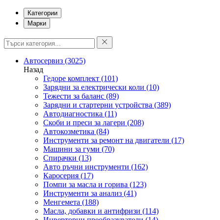
Категории
Марки
Автосервиз
(3025)
Назад
Гедоре комплект
(101)
Зарядни за електрически коли
(10)
Тежести за баланс
(89)
Зарядни и стартерни устройства
(389)
Автодиагностика
(11)
Скоби и преси за лагери
(208)
Автокозметика
(84)
Инструменти за ремонт на двигатели
(17)
Машини за гуми
(70)
Спирачки
(13)
Авто ръчни инструменти
(162)
Каросерия
(17)
Помпи за масла и горива
(123)
Инструменти за анализ
(41)
Менгемета
(188)
Масла, добавки и антифризи
(114)
Инверторни преобразуватели
(14)