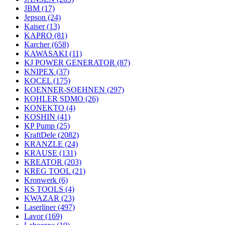
JBM
(17)
Jepson
(24)
Kaiser
(13)
KAPRO
(81)
Karcher
(658)
KAWASAKI
(11)
KJ POWER GENERATOR
(87)
KNIPEX
(37)
KOCEL
(175)
KOENNER-SOEHNEN
(297)
KOHLER SDMO
(26)
KONEKTO
(4)
KOSHIN
(41)
KP Pump
(25)
KraftDele
(2082)
KRANZLE
(24)
KRAUSE
(131)
KREATOR
(203)
KREG TOOL
(21)
Kronwerk
(6)
KS TOOLS
(4)
KWAZAR
(23)
Laserliner
(497)
Lavor
(169)