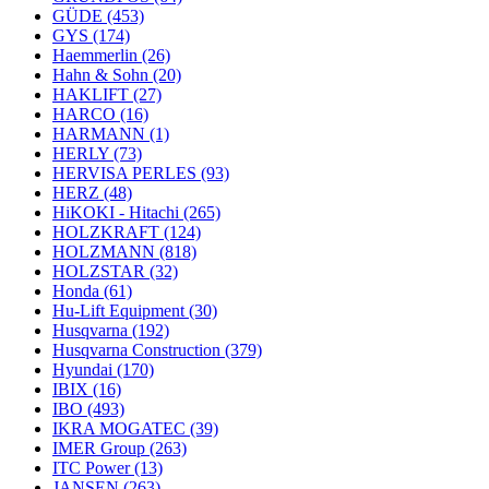
GÜDE
(453)
GYS
(174)
Haemmerlin
(26)
Hahn & Sohn
(20)
HAKLIFT
(27)
HARCO
(16)
HARMANN
(1)
HERLY
(73)
HERVISA PERLES
(93)
HERZ
(48)
HiKOKI - Hitachi
(265)
HOLZKRAFT
(124)
HOLZMANN
(818)
HOLZSTAR
(32)
Honda
(61)
Hu-Lift Equipment
(30)
Husqvarna
(192)
Husqvarna Construction
(379)
Hyundai
(170)
IBIX
(16)
IBO
(493)
IKRA MOGATEC
(39)
IMER Group
(263)
ITC Power
(13)
JANSEN
(263)