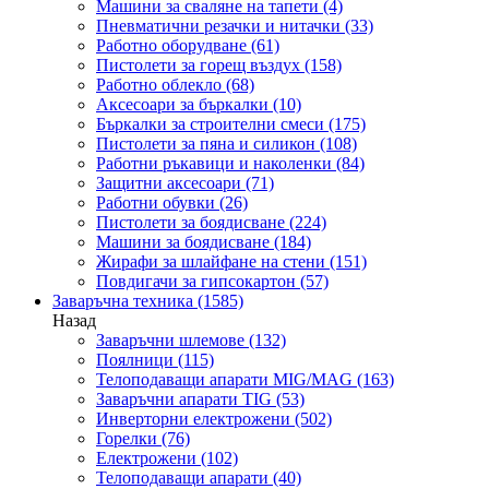
Машини за сваляне на тапети
(4)
Пневматични резачки и нитачки
(33)
Работно оборудване
(61)
Пистолети за горещ въздух
(158)
Работно облекло
(68)
Аксесоари за бъркалки
(10)
Бъркалки за строителни смеси
(175)
Пистолети за пяна и силикон
(108)
Работни ръкавици и наколенки
(84)
Защитни аксесоари
(71)
Работни обувки
(26)
Пистолети за боядисване
(224)
Машини за боядисване
(184)
Жирафи за шлайфане на стени
(151)
Повдигачи за гипсокартон
(57)
Заваръчна техника
(1585)
Назад
Заваръчни шлемове
(132)
Поялници
(115)
Телоподаващи апарати MIG/MAG
(163)
Заваръчни апарати TIG
(53)
Инверторни електрожени
(502)
Горелки
(76)
Електрожени
(102)
Телоподаващи апарати
(40)