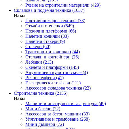
Рязане на строителни материали
(429)
Складова и подемна техника
(1637)
Назад
Противопожарна техника
(33)
Стълби и степенки
(549)
Ножични платформи
(66)
Палетни колички
(83)
Палетни стакери
(9)
Стакери
(60)
Транспортни колички
(244)
Стелажи и контейнери
(26)
Лебедки
(213)
Скелета и платформи
(145)
Алуминиеви кули тип скеле
(4)
Ръчни телфери
(41)
Електрически телфери
(111)
Аксесоари складова техника
(22)
Строителна техника
(2135)
Назад
Машини и инструменти за арматура
(49)
Мини багери
(22)
Аксесоари за бетон машини
(33)
Уплътняване и трамбоване
(268)
Мини дъмпери
(72)