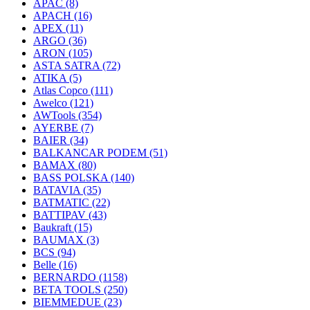
APAC
(8)
APACH
(16)
APEX
(11)
ARGO
(36)
ARON
(105)
ASTA SATRA
(72)
ATIKA
(5)
Atlas Copco
(111)
Awelco
(121)
AWTools
(354)
AYERBE
(7)
BAIER
(34)
BALKANCAR PODEM
(51)
BAMAX
(80)
BASS POLSKA
(140)
BATAVIA
(35)
BATMATIC
(22)
BATTIPAV
(43)
Baukraft
(15)
BAUMAX
(3)
BCS
(94)
Belle
(16)
BERNARDO
(1158)
BETA TOOLS
(250)
BIEMMEDUE
(23)