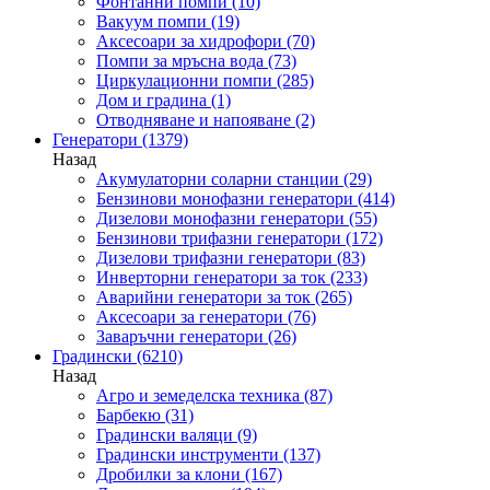
Фонтанни помпи
(10)
Вакуум помпи
(19)
Аксесоари за хидрофори
(70)
Помпи за мръсна вода
(73)
Циркулационни помпи
(285)
Дом и градина
(1)
Отводняване и напояване
(2)
Генератори
(1379)
Назад
Акумулаторни соларни станции
(29)
Бензинови монофазни генератори
(414)
Дизелови монофазни генератори
(55)
Бензинови трифазни генератори
(172)
Дизелови трифазни генератори
(83)
Инверторни генератори за ток
(233)
Аварийни генератори за ток
(265)
Аксесоари за генератори
(76)
Заваръчни генератори
(26)
Градински
(6210)
Назад
Агро и земеделска техника
(87)
Барбекю
(31)
Градински валяци
(9)
Градински инструменти
(137)
Дробилки за клони
(167)