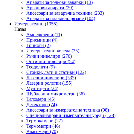
Апарати за точкови заварки
(13)
Аргонови апарати
(20)
Аксесоари за заваръчна техника
(233)
Апарати за плазмено рязане
(104)
Измервателни
(1955)
Назад
Амперклещи
(11)
Приемници
(4)
Триноги
(2)
Измервателни колела
(25)
Ръчни нивелири
(270)
Оптични нивелири
(54)
Теодолити
(9)
Стойки, лати и стативи
(122)
Лазерни нивелири
(535)
Лазерни ролетки
(155)
Мултицети
(24)
Шублери и микрометри
(36)
Ъгломери
(45)
Детектори
(74)
Аксесоари за измервателна техника
(98)
Специализирани измервателни уреди
(128)
Термокамери
(27)
Термометри
(46)
Влагомери
(70)