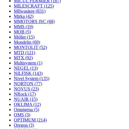
MICUL FERMIER
(187)
MILESCRAFT
(125)
MIlwaukee
(831)
Mirka
(42)
MMOTORS JSC
(68)
MMS
(19)
MOB
(5)
Möller
(15)
Mondelin
(69)
MONTOLIT
(52)
MTD
(121)
MTX
(92)
Multisystem
(1)
NEGEL
(13)
NILFISK
(143)
Nivel System
(135)
NORTON
(77)
NOVUS
(23)
NRock
(17)
NUAIR
(15)
OKLIMA
(12)
Omnigena
(5)
OMS
(3)
OPTIMUM
(214)
Oregon
(3)