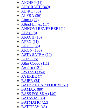
AIGNEP
(11)
AIRCRAFT
(349)
AL-KO
(30)
ALFRA
(36)
Almaz
(27)
Altrad-Limex
(17)
ANNOVI REVERBERI
(1)
APAC
(8)
APACH
(16)
APEX
(11)
ARGO
(36)
ARON
(105)
ASTA SATRA
(72)
ATIKA
(5)
Atlas Copco
(111)
Awelco
(121)
AWTools
(354)
AYERBE
(7)
BAIER
(34)
BALKANCAR PODEM
(51)
BAMAX
(80)
BASS POLSKA
(140)
BATAVIA
(35)
BATMATIC
(22)
BATTIPAV
(43)