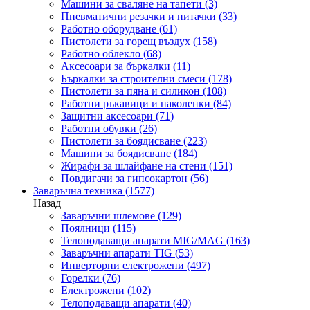
Машини за сваляне на тапети
(3)
Пневматични резачки и нитачки
(33)
Работно оборудване
(61)
Пистолети за горещ въздух
(158)
Работно облекло
(68)
Аксесоари за бъркалки
(11)
Бъркалки за строителни смеси
(178)
Пистолети за пяна и силикон
(108)
Работни ръкавици и наколенки
(84)
Защитни аксесоари
(71)
Работни обувки
(26)
Пистолети за боядисване
(223)
Машини за боядисване
(184)
Жирафи за шлайфане на стени
(151)
Повдигачи за гипсокартон
(56)
Заваръчна техника
(1577)
Назад
Заваръчни шлемове
(129)
Поялници
(115)
Телоподаващи апарати MIG/MAG
(163)
Заваръчни апарати TIG
(53)
Инверторни електрожени
(497)
Горелки
(76)
Електрожени
(102)
Телоподаващи апарати
(40)