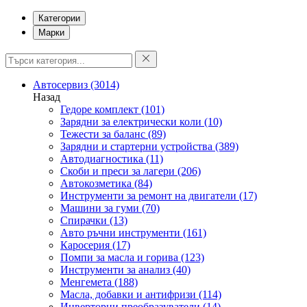
Категории
Марки
Автосервиз
(3014)
Назад
Гедоре комплект
(101)
Зарядни за електрически коли
(10)
Тежести за баланс
(89)
Зарядни и стартерни устройства
(389)
Автодиагностика
(11)
Скоби и преси за лагери
(206)
Автокозметика
(84)
Инструменти за ремонт на двигатели
(17)
Машини за гуми
(70)
Спирачки
(13)
Авто ръчни инструменти
(161)
Каросерия
(17)
Помпи за масла и горива
(123)
Инструменти за анализ
(40)
Менгемета
(188)
Масла, добавки и антифризи
(114)
Инверторни преобразуватели
(14)