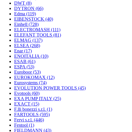
DWT
(8)
DYTRON
(66)
Edma
(119)
EIBENSTOCK
(40)
Einhell
(728)
ELECTROMASH
(111)
ELEFANT TOOLS
(81)
ELMAG
(137)
ELSEA
(268)
Enar
(17)
ENOITALIA
(10)
ESAB
(61)
ESPA
(53)
Euroboor
(53)
EUROKOMAX
(12)
Eurosystems
(74)
EVOLUTION POWER TOOLS
(45)
Evotools
(60)
EXA PUMP ITALY
(25)
EXACT
(15)
F.lli bonezzi s.r.l.
(1)
FARTOOLS
(595)
Fervi s.r.l.
(446)
Festool
(1)
FIELDMANN
(43)