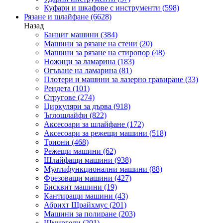
Куфари и шкафове с инструменти
(598)
Рязане и шлайфане
(6628)
Назад
Банциг машини
(384)
Машини за рязане на стени
(20)
Машини за рязане на стиропор
(48)
Ножици за ламарина
(183)
Огъване на ламарина
(81)
Плотери и машини за лазерно гравиране
(33)
Рендета
(101)
Стругове
(274)
Циркуляри за дърва
(918)
Ъглошлайфи
(822)
Аксесоари за шлайфане
(172)
Аксесоари за режещи машини
(518)
Триони
(468)
Режещи машини
(62)
Шлайфащи машини
(938)
Мултифункционални машини
(88)
Фрезоващи машини
(427)
Бисквит машини
(19)
Кантиращи машини
(43)
Абрихт Щрайхмус
(201)
Машини за полиране
(203)
Шмиргели
(201)