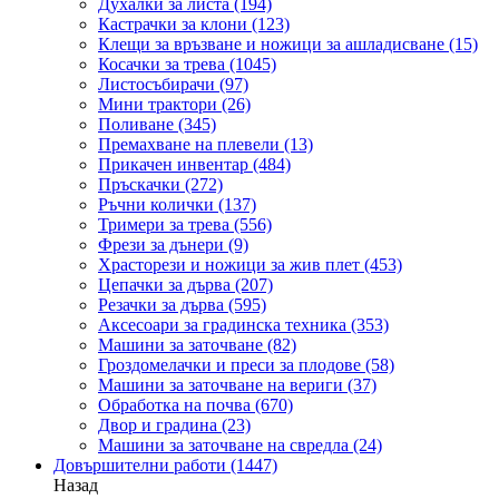
Духалки за листа
(194)
Кастрачки за клони
(123)
Клещи за връзване и ножици за ашладисване
(15)
Косачки за трева
(1045)
Листосъбирачи
(97)
Мини трактори
(26)
Поливане
(345)
Премахване на плевели
(13)
Прикачен инвентар
(484)
Пръскачки
(272)
Ръчни колички
(137)
Тримери за трева
(556)
Фрези за дънери
(9)
Храсторези и ножици за жив плет
(453)
Цепачки за дърва
(207)
Резачки за дърва
(595)
Аксесоари за градинска техника
(353)
Машини за заточване
(82)
Гроздомелачки и преси за плодове
(58)
Машини за заточване на вериги
(37)
Обработка на почва
(670)
Двор и градина
(23)
Машини за заточване на свредла
(24)
Довършителни работи
(1447)
Назад