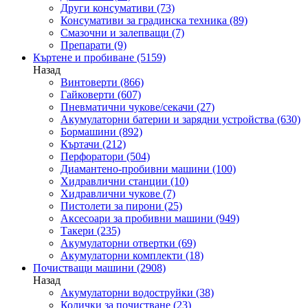
Други консумативи
(73)
Консумативи за градинска техника
(89)
Смазочни и залепващи
(7)
Препарати
(9)
Къртене и пробиване
(5159)
Назад
Винтоверти
(866)
Гайковерти
(607)
Пневматични чукове/секачи
(27)
Акумулаторни батерии и зарядни устройства
(630)
Бормашини
(892)
Къртачи
(212)
Перфоратори
(504)
Диамантено-пробивни машини
(100)
Хидравлични станции
(10)
Хидравлични чукове
(7)
Пистолети за пирони
(25)
Аксесоари за пробивни машини
(949)
Такери
(235)
Акумулаторни отвертки
(69)
Акумулаторни комплекти
(18)
Почистващи машини
(2908)
Назад
Акумулаторни водоструйки
(38)
Колички за почистване
(23)