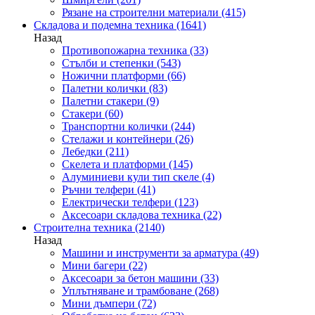
Рязане на строителни материали
(415)
Складова и подемна техника
(1641)
Назад
Противопожарна техника
(33)
Стълби и степенки
(543)
Ножични платформи
(66)
Палетни колички
(83)
Палетни стакери
(9)
Стакери
(60)
Транспортни колички
(244)
Стелажи и контейнери
(26)
Лебедки
(211)
Скелета и платформи
(145)
Алуминиеви кули тип скеле
(4)
Ръчни телфери
(41)
Електрически телфери
(123)
Аксесоари складова техника
(22)
Строителна техника
(2140)
Назад
Машини и инструменти за арматура
(49)
Мини багери
(22)
Аксесоари за бетон машини
(33)
Уплътняване и трамбоване
(268)
Мини дъмпери
(72)