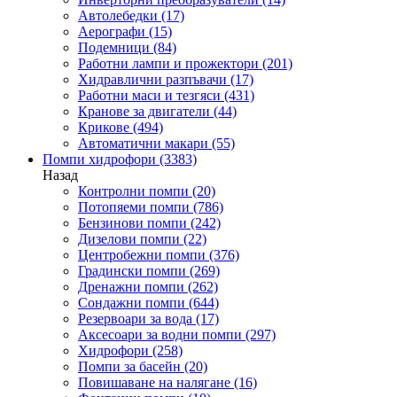
Автолебедки
(17)
Аерографи
(15)
Подемници
(84)
Работни лампи и прожектори
(201)
Хидравлични разпъвачи
(17)
Работни маси и тезгяси
(431)
Кранове за двигатели
(44)
Крикове
(494)
Автоматични макари
(55)
Помпи хидрофори
(3383)
Назад
Контролни помпи
(20)
Потопяеми помпи
(786)
Бензинови помпи
(242)
Дизелови помпи
(22)
Центробежни помпи
(376)
Градински помпи
(269)
Дренажни помпи
(262)
Сондажни помпи
(644)
Резервоари за вода
(17)
Аксесоари за водни помпи
(297)
Хидрофори
(258)
Помпи за басейн
(20)
Повишаване на налягане
(16)