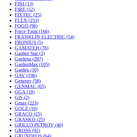
FINI
(13)
FIRE
(32)
FIXTEC
(25)
FLEX
(253)
FOGO
(96)
Force Tools
(166)
FRANKLIN ELECTRIC
(54)
FRONIUS
(5)
GAMATEH
(76)
Garden Star
(2)
Gardena
(287)
GardenMax
(105)
Gardex
(10)
GAV
(196)
Genergy
(58)
GENMAC
(65)
GGA
(18)
GIS
(2)
Gmax
(223)
GOLZ
(16)
GRACO
(25)
GRASKO
(25)
GRILLO PETROV
(40)
GROSS
(92)
GRUNDFOS
(64)