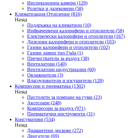
Инспекционни камери
(129)
Ролетки и далекомери
(58)
Климатизация Отопление
(816)
Назад
Поддръжка на климатици
(10)
Инфрачервени калорифери и отоплители
(58)
Електрически калорифери и отоплители
(167)
Дизелови калорифери и отоплители
(103)
Газови калорифери и отоплители
(102)
Газови лампи тип Гъба
(1)
Пречистватели за въздух
(38)
Вентилатори
(140)
Вентилатори индустриални
(60)
Овлажнители
(3)
Влагоуловители и изсушители
(128)
Компресори и пневматика
(1302)
Назад
Пистолети за помпане на гуми
(23)
Аксесоари
(248)
Компресори за въздух
(971)
Пневматични инструменти
(31)
Консумативи
(534)
Назад
Диамантени дискове
(272)
Двигатели
(69)