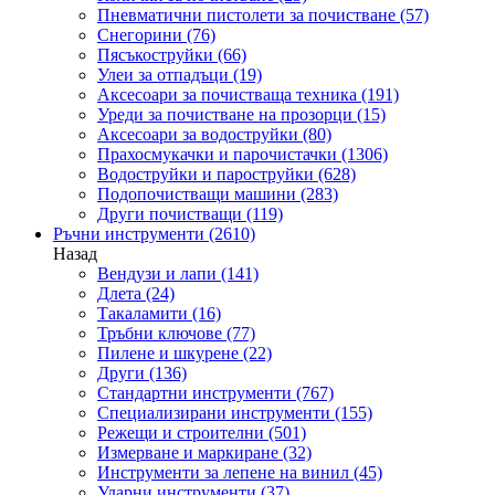
Пневматични пистолети за почистване
(57)
Снегорини
(76)
Пясъкоструйки
(66)
Улеи за отпадъци
(19)
Аксесоари за почистваща техника
(191)
Уреди за почистване на прозорци
(15)
Аксесоари за водоструйки
(80)
Прахосмукачки и парочистачки
(1306)
Водоструйки и пароструйки
(628)
Подопочистващи машини
(283)
Други почистващи
(119)
Ръчни инструменти
(2610)
Назад
Вендузи и лапи
(141)
Длета
(24)
Такаламити
(16)
Тръбни ключове
(77)
Пилене и шкурене
(22)
Други
(136)
Стандартни инструменти
(767)
Специализирани инструменти
(155)
Режещи и строителни
(501)
Измерване и маркиране
(32)
Инструменти за лепене на винил
(45)
Ударни инструменти
(37)