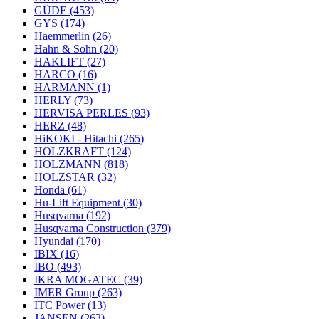
GÜDE
(453)
GYS
(174)
Haemmerlin
(26)
Hahn & Sohn
(20)
HAKLIFT
(27)
HARCO
(16)
HARMANN
(1)
HERLY
(73)
HERVISA PERLES
(93)
HERZ
(48)
HiKOKI - Hitachi
(265)
HOLZKRAFT
(124)
HOLZMANN
(818)
HOLZSTAR
(32)
Honda
(61)
Hu-Lift Equipment
(30)
Husqvarna
(192)
Husqvarna Construction
(379)
Hyundai
(170)
IBIX
(16)
IBO
(493)
IKRA MOGATEC
(39)
IMER Group
(263)
ITC Power
(13)
JANSEN
(263)