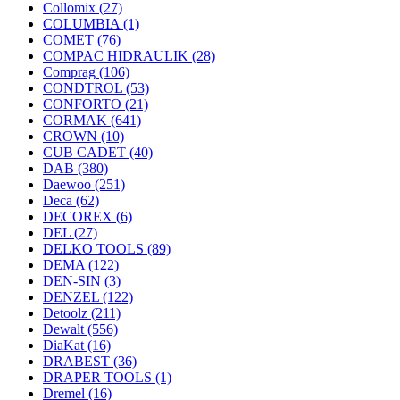
Collomix
(27)
COLUMBIA
(1)
COMET
(76)
COMPAC HIDRAULIK
(28)
Comprag
(106)
CONDTROL
(53)
CONFORTO
(21)
CORMAK
(641)
CROWN
(10)
CUB CADET
(40)
DAB
(380)
Daewoo
(251)
Deca
(62)
DECOREX
(6)
DEL
(27)
DELKO TOOLS
(89)
DEMA
(122)
DEN-SIN
(3)
DENZEL
(122)
Detoolz
(211)
Dewalt
(556)
DiaKat
(16)
DRABEST
(36)
DRAPER TOOLS
(1)
Dremel
(16)