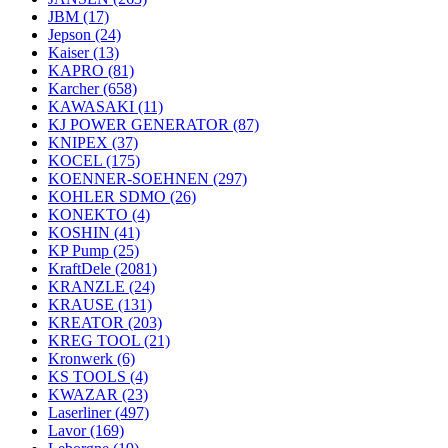
JBM
(17)
Jepson
(24)
Kaiser
(13)
KAPRO
(81)
Karcher
(658)
KAWASAKI
(11)
KJ POWER GENERATOR
(87)
KNIPEX
(37)
KOCEL
(175)
KOENNER-SOEHNEN
(297)
KOHLER SDMO
(26)
KONEKTO
(4)
KOSHIN
(41)
KP Pump
(25)
KraftDele
(2081)
KRANZLE
(24)
KRAUSE
(131)
KREATOR
(203)
KREG TOOL
(21)
Kronwerk
(6)
KS TOOLS
(4)
KWAZAR
(23)
Laserliner
(497)
Lavor
(169)