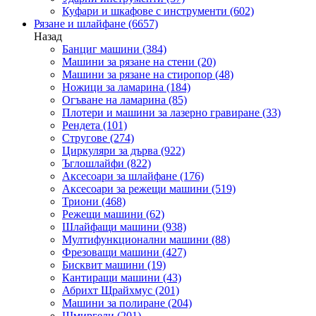
Куфари и шкафове с инструменти
(602)
Рязане и шлайфане
(6657)
Назад
Банциг машини
(384)
Машини за рязане на стени
(20)
Машини за рязане на стиропор
(48)
Ножици за ламарина
(184)
Огъване на ламарина
(85)
Плотери и машини за лазерно гравиране
(33)
Рендета
(101)
Стругове
(274)
Циркуляри за дърва
(922)
Ъглошлайфи
(822)
Аксесоари за шлайфане
(176)
Аксесоари за режещи машини
(519)
Триони
(468)
Режещи машини
(62)
Шлайфащи машини
(938)
Мултифункционални машини
(88)
Фрезоващи машини
(427)
Бисквит машини
(19)
Кантиращи машини
(43)
Абрихт Щрайхмус
(201)
Машини за полиране
(204)
Шмиргели
(201)