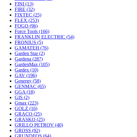
FINI
(13)
FIRE
(32)
FIXTEC
(25)
FLEX
(253)
FOGO
(96)
Force Tools
(166)
FRANKLIN ELECTRIC
(54)
FRONIUS
(5)
GAMATEH
(76)
Garden Star
(2)
Gardena
(287)
GardenMax
(105)
Gardex
(10)
GAV
(196)
Genergy
(58)
GENMAC
(65)
GGA
(18)
GIS
(2)
Gmax
(223)
GOLZ
(16)
GRACO
(25)
GRASKO
(25)
GRILLO PETROV
(40)
GROSS
(92)
GRUNDFOS
(64)