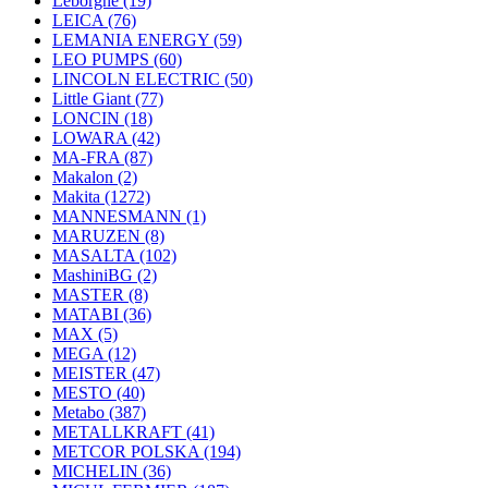
Leborgne
(19)
LEICA
(76)
LEMANIA ENERGY
(59)
LEO PUMPS
(60)
LINCOLN ELECTRIC
(50)
Little Giant
(77)
LONCIN
(18)
LOWARA
(42)
MA-FRA
(87)
Makalon
(2)
Makita
(1272)
MANNESMANN
(1)
MARUZEN
(8)
MASALTA
(102)
MashiniBG
(2)
MASTER
(8)
MATABI
(36)
MAX
(5)
MEGA
(12)
MEISTER
(47)
MESTO
(40)
Metabo
(387)
METALLKRAFT
(41)
METCOR POLSKA
(194)
MICHELIN
(36)