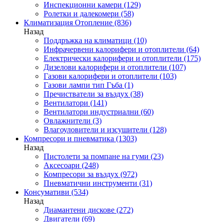
Инспекционни камери
(129)
Ролетки и далекомери
(58)
Климатизация Отопление
(836)
Назад
Поддръжка на климатици
(10)
Инфрачервени калорифери и отоплители
(64)
Електрически калорифери и отоплители
(175)
Дизелови калорифери и отоплители
(107)
Газови калорифери и отоплители
(103)
Газови лампи тип Гъба
(1)
Пречистватели за въздух
(38)
Вентилатори
(141)
Вентилатори индустриални
(60)
Овлажнители
(3)
Влагоуловители и изсушители
(128)
Компресори и пневматика
(1303)
Назад
Пистолети за помпане на гуми
(23)
Аксесоари
(248)
Компресори за въздух
(972)
Пневматични инструменти
(31)
Консумативи
(534)
Назад
Диамантени дискове
(272)
Двигатели
(69)