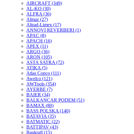
AIRCRAFT
(349)
AL-KO
(30)
ALFRA
(36)
Almaz
(27)
Altrad-Limex
(17)
ANNOVI REVERBERI
(1)
APAC
(8)
APACH
(16)
APEX
(11)
ARGO
(36)
ARON
(105)
ASTA SATRA
(72)
ATIKA
(5)
Atlas Copco
(111)
Awelco
(121)
AWTools
(354)
AYERBE
(7)
BAIER
(34)
BALKANCAR PODEM
(51)
BAMAX
(80)
BASS POLSKA
(140)
BATAVIA
(35)
BATMATIC
(22)
BATTIPAV
(43)
Baukraft
(15)