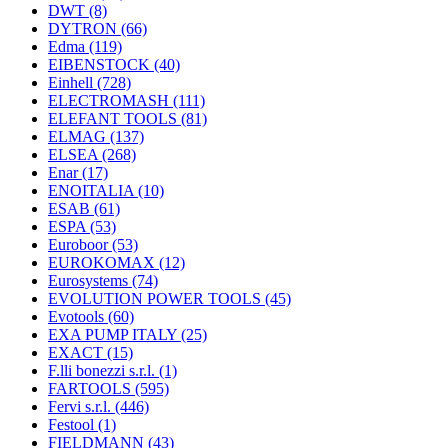
DWT
(8)
DYTRON
(66)
Edma
(119)
EIBENSTOCK
(40)
Einhell
(728)
ELECTROMASH
(111)
ELEFANT TOOLS
(81)
ELMAG
(137)
ELSEA
(268)
Enar
(17)
ENOITALIA
(10)
ESAB
(61)
ESPA
(53)
Euroboor
(53)
EUROKOMAX
(12)
Eurosystems
(74)
EVOLUTION POWER TOOLS
(45)
Evotools
(60)
EXA PUMP ITALY
(25)
EXACT
(15)
F.lli bonezzi s.r.l.
(1)
FARTOOLS
(595)
Fervi s.r.l.
(446)
Festool
(1)
FIELDMANN
(43)