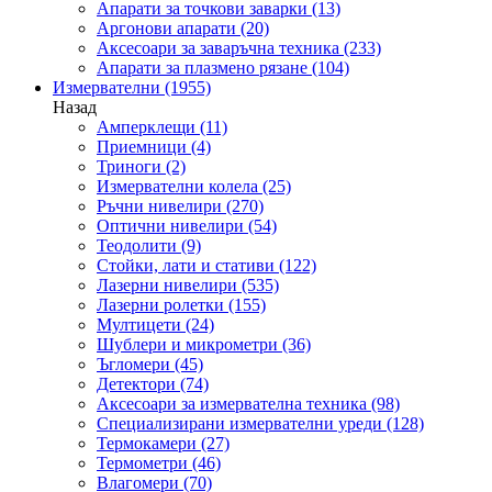
Апарати за точкови заварки
(13)
Аргонови апарати
(20)
Аксесоари за заваръчна техника
(233)
Апарати за плазмено рязане
(104)
Измервателни
(1955)
Назад
Амперклещи
(11)
Приемници
(4)
Триноги
(2)
Измервателни колела
(25)
Ръчни нивелири
(270)
Оптични нивелири
(54)
Теодолити
(9)
Стойки, лати и стативи
(122)
Лазерни нивелири
(535)
Лазерни ролетки
(155)
Мултицети
(24)
Шублери и микрометри
(36)
Ъгломери
(45)
Детектори
(74)
Аксесоари за измервателна техника
(98)
Специализирани измервателни уреди
(128)
Термокамери
(27)
Термометри
(46)
Влагомери
(70)