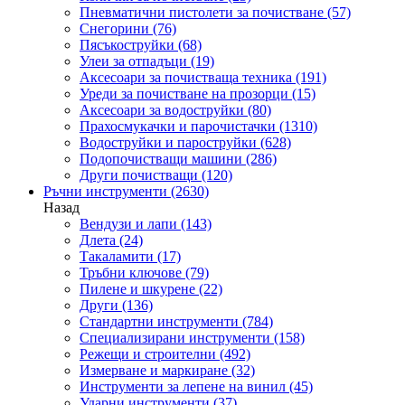
Пневматични пистолети за почистване
(57)
Снегорини
(76)
Пясъкоструйки
(68)
Улеи за отпадъци
(19)
Аксесоари за почистваща техника
(191)
Уреди за почистване на прозорци
(15)
Аксесоари за водоструйки
(80)
Прахосмукачки и парочистачки
(1310)
Водоструйки и пароструйки
(628)
Подопочистващи машини
(286)
Други почистващи
(120)
Ръчни инструменти
(2630)
Назад
Вендузи и лапи
(143)
Длета
(24)
Такаламити
(17)
Тръбни ключове
(79)
Пилене и шкурене
(22)
Други
(136)
Стандартни инструменти
(784)
Специализирани инструменти
(158)
Режещи и строителни
(492)
Измерване и маркиране
(32)
Инструменти за лепене на винил
(45)
Ударни инструменти
(37)