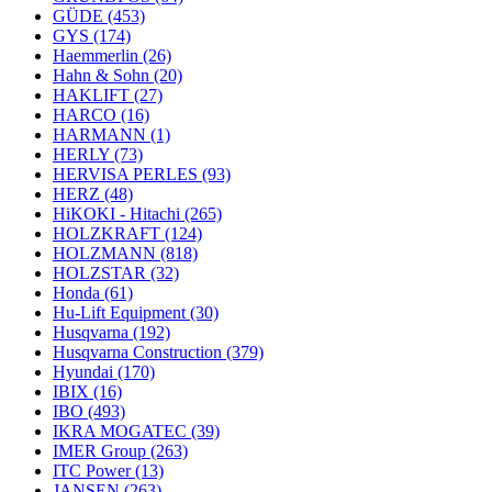
GÜDE
(453)
GYS
(174)
Haemmerlin
(26)
Hahn & Sohn
(20)
HAKLIFT
(27)
HARCO
(16)
HARMANN
(1)
HERLY
(73)
HERVISA PERLES
(93)
HERZ
(48)
HiKOKI - Hitachi
(265)
HOLZKRAFT
(124)
HOLZMANN
(818)
HOLZSTAR
(32)
Honda
(61)
Hu-Lift Equipment
(30)
Husqvarna
(192)
Husqvarna Construction
(379)
Hyundai
(170)
IBIX
(16)
IBO
(493)
IKRA MOGATEC
(39)
IMER Group
(263)
ITC Power
(13)
JANSEN
(263)