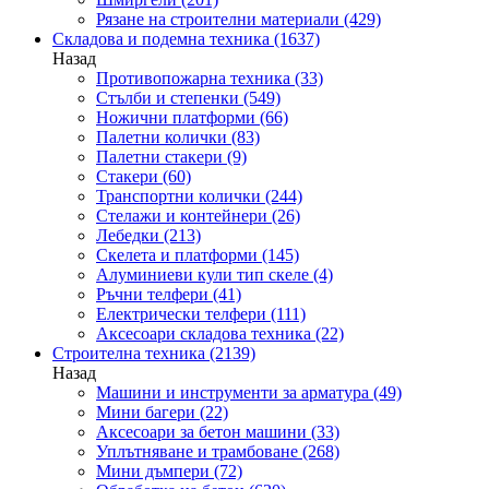
Рязане на строителни материали
(429)
Складова и подемна техника
(1637)
Назад
Противопожарна техника
(33)
Стълби и степенки
(549)
Ножични платформи
(66)
Палетни колички
(83)
Палетни стакери
(9)
Стакери
(60)
Транспортни колички
(244)
Стелажи и контейнери
(26)
Лебедки
(213)
Скелета и платформи
(145)
Алуминиеви кули тип скеле
(4)
Ръчни телфери
(41)
Електрически телфери
(111)
Аксесоари складова техника
(22)
Строителна техника
(2139)
Назад
Машини и инструменти за арматура
(49)
Мини багери
(22)
Аксесоари за бетон машини
(33)
Уплътняване и трамбоване
(268)
Мини дъмпери
(72)