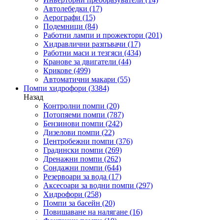
Автолебедки
(17)
Аерографи
(15)
Подемници
(84)
Работни лампи и прожектори
(201)
Хидравлични разпъвачи
(17)
Работни маси и тезгяси
(434)
Кранове за двигатели
(44)
Крикове
(499)
Автоматични макари
(55)
Помпи хидрофори
(3384)
Назад
Контролни помпи
(20)
Потопяеми помпи
(787)
Бензинови помпи
(242)
Дизелови помпи
(22)
Центробежни помпи
(376)
Градински помпи
(269)
Дренажни помпи
(262)
Сондажни помпи
(644)
Резервоари за вода
(17)
Аксесоари за водни помпи
(297)
Хидрофори
(258)
Помпи за басейн
(20)
Повишаване на налягане
(16)