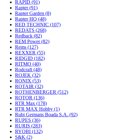
RAPID
(91)
Rapter
(91)
Rapter Garden
(8)
Rapter HQ
(48)
RED TECHNIC
(107)
REDATS
(268)
Redback
(82)
REM Power
(82)
Rems
(127)
REXXER
(55)
RIDGID
(182)
RITMO
(40)
Rodcraft
(48)
ROJEK
(32)
RONIX
(53)
ROTAIR
(32)
ROTHENBERGER
(512)
ROTOR
(136)
RTR Max
(178)
RTR MAX Hobby
(1)
Rubi Germans Boada S.A.
(92)
RUPES
(36)
RURIS
(283)
RYOBI
(132)
S&K
(2)