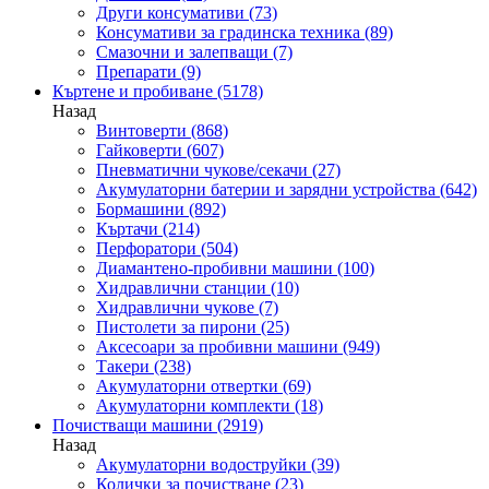
Други консумативи
(73)
Консумативи за градинска техника
(89)
Смазочни и залепващи
(7)
Препарати
(9)
Къртене и пробиване
(5178)
Назад
Винтоверти
(868)
Гайковерти
(607)
Пневматични чукове/секачи
(27)
Акумулаторни батерии и зарядни устройства
(642)
Бормашини
(892)
Къртачи
(214)
Перфоратори
(504)
Диамантено-пробивни машини
(100)
Хидравлични станции
(10)
Хидравлични чукове
(7)
Пистолети за пирони
(25)
Аксесоари за пробивни машини
(949)
Такери
(238)
Акумулаторни отвертки
(69)
Акумулаторни комплекти
(18)
Почистващи машини
(2919)
Назад
Акумулаторни водоструйки
(39)
Колички за почистване
(23)