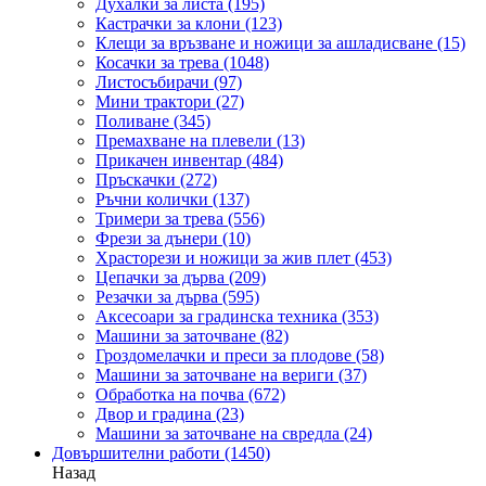
Духалки за листа
(195)
Кастрачки за клони
(123)
Клещи за връзване и ножици за ашладисване
(15)
Косачки за трева
(1048)
Листосъбирачи
(97)
Мини трактори
(27)
Поливане
(345)
Премахване на плевели
(13)
Прикачен инвентар
(484)
Пръскачки
(272)
Ръчни колички
(137)
Тримери за трева
(556)
Фрези за дънери
(10)
Храсторези и ножици за жив плет
(453)
Цепачки за дърва
(209)
Резачки за дърва
(595)
Аксесоари за градинска техника
(353)
Машини за заточване
(82)
Гроздомелачки и преси за плодове
(58)
Машини за заточване на вериги
(37)
Обработка на почва
(672)
Двор и градина
(23)
Машини за заточване на свредла
(24)
Довършителни работи
(1450)
Назад