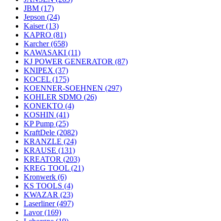
JBM
(17)
Jepson
(24)
Kaiser
(13)
KAPRO
(81)
Karcher
(658)
KAWASAKI
(11)
KJ POWER GENERATOR
(87)
KNIPEX
(37)
KOCEL
(175)
KOENNER-SOEHNEN
(297)
KOHLER SDMO
(26)
KONEKTO
(4)
KOSHIN
(41)
KP Pump
(25)
KraftDele
(2082)
KRANZLE
(24)
KRAUSE
(131)
KREATOR
(203)
KREG TOOL
(21)
Kronwerk
(6)
KS TOOLS
(4)
KWAZAR
(23)
Laserliner
(497)
Lavor
(169)