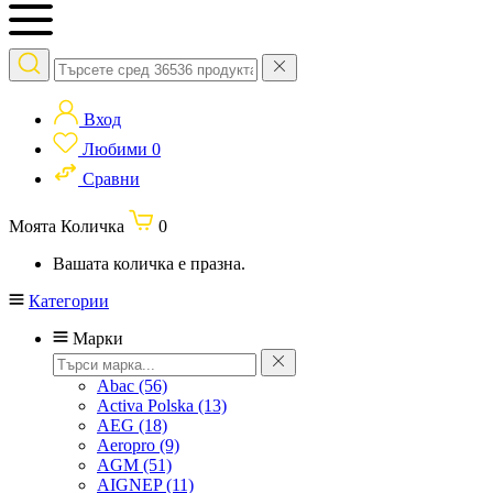
Вход
Любими
0
Сравни
Моята Количка
0
Вашата количка е празна.
Категории
Марки
Abac
(56)
Activa Polska
(13)
AEG
(18)
Aeropro
(9)
AGM
(51)
AIGNEP
(11)