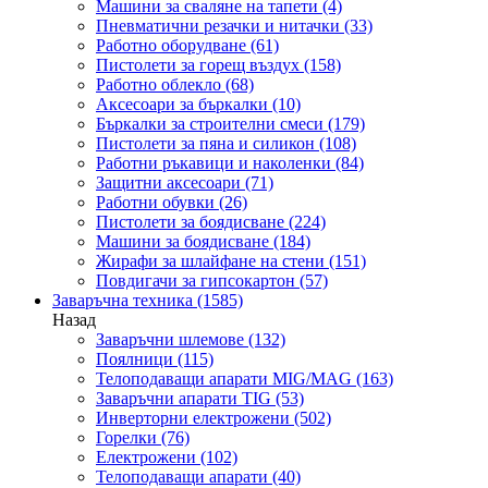
Машини за сваляне на тапети
(4)
Пневматични резачки и нитачки
(33)
Работно оборудване
(61)
Пистолети за горещ въздух
(158)
Работно облекло
(68)
Аксесоари за бъркалки
(10)
Бъркалки за строителни смеси
(179)
Пистолети за пяна и силикон
(108)
Работни ръкавици и наколенки
(84)
Защитни аксесоари
(71)
Работни обувки
(26)
Пистолети за боядисване
(224)
Машини за боядисване
(184)
Жирафи за шлайфане на стени
(151)
Повдигачи за гипсокартон
(57)
Заваръчна техника
(1585)
Назад
Заваръчни шлемове
(132)
Поялници
(115)
Телоподаващи апарати MIG/MAG
(163)
Заваръчни апарати TIG
(53)
Инверторни електрожени
(502)
Горелки
(76)
Електрожени
(102)
Телоподаващи апарати
(40)