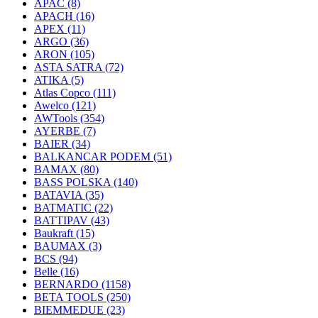
APAC
(8)
APACH
(16)
APEX
(11)
ARGO
(36)
ARON
(105)
ASTA SATRA
(72)
ATIKA
(5)
Atlas Copco
(111)
Awelco
(121)
AWTools
(354)
AYERBE
(7)
BAIER
(34)
BALKANCAR PODEM
(51)
BAMAX
(80)
BASS POLSKA
(140)
BATAVIA
(35)
BATMATIC
(22)
BATTIPAV
(43)
Baukraft
(15)
BAUMAX
(3)
BCS
(94)
Belle
(16)
BERNARDO
(1158)
BETA TOOLS
(250)
BIEMMEDUE
(23)