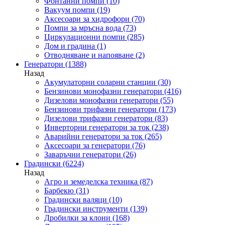
Фонтанни помпи
(10)
Вакуум помпи
(19)
Аксесоари за хидрофори
(70)
Помпи за мръсна вода
(73)
Циркулационни помпи
(285)
Дом и градина
(1)
Отводняване и напояване
(2)
Генератори
(1388)
Назад
Акумулаторни соларни станции
(30)
Бензинови монофазни генератори
(416)
Дизелови монофазни генератори
(55)
Бензинови трифазни генератори
(173)
Дизелови трифазни генератори
(83)
Инверторни генератори за ток
(238)
Аварийни генератори за ток
(265)
Аксесоари за генератори
(76)
Заваръчни генератори
(26)
Градински
(6224)
Назад
Агро и земеделска техника
(87)
Барбекю
(31)
Градински валяци
(10)
Градински инструменти
(139)
Дробилки за клони
(168)