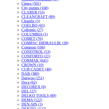
Cimex
(501)
City pumps
(168)
CLABER
(53)
CLEANCRAFT
(89)
Cleanfix
(5)
COELBO
(65)
Collomix
(27)
COLUMBIA
(1)
COMET
(76)
COMPAC HIDRAULIK
(28)
Comprag
(106)
CONDTROL
(53)
CONFORTO
(21)
CORMAK
(641)
CROWN
(10)
CUB CADET
(40)
DAB
(380)
Daewoo
(251)
Deca
(62)
DECOREX
(6)
DEL
(27)
DELKO TOOLS
(89)
DEMA
(122)
DEN-SIN
(3)
DENZEL
(122)