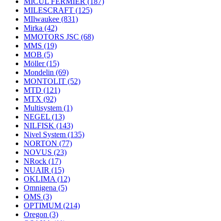
MICUL FERMIER
(187)
MILESCRAFT
(125)
MIlwaukee
(831)
Mirka
(42)
MMOTORS JSC
(68)
MMS
(19)
MOB
(5)
Möller
(15)
Mondelin
(69)
MONTOLIT
(52)
MTD
(121)
MTX
(92)
Multisystem
(1)
NEGEL
(13)
NILFISK
(143)
Nivel System
(135)
NORTON
(77)
NOVUS
(23)
NRock
(17)
NUAIR
(15)
OKLIMA
(12)
Omnigena
(5)
OMS
(3)
OPTIMUM
(214)
Oregon
(3)