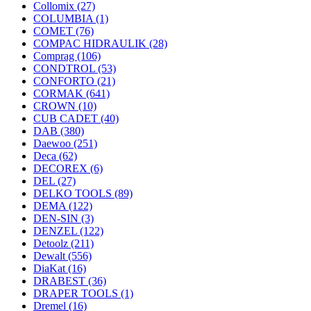
Collomix
(27)
COLUMBIA
(1)
COMET
(76)
COMPAC HIDRAULIK
(28)
Comprag
(106)
CONDTROL
(53)
CONFORTO
(21)
CORMAK
(641)
CROWN
(10)
CUB CADET
(40)
DAB
(380)
Daewoo
(251)
Deca
(62)
DECOREX
(6)
DEL
(27)
DELKO TOOLS
(89)
DEMA
(122)
DEN-SIN
(3)
DENZEL
(122)
Detoolz
(211)
Dewalt
(556)
DiaKat
(16)
DRABEST
(36)
DRAPER TOOLS
(1)
Dremel
(16)