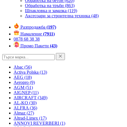
Обработка на бетон
(620)
Обработка на тръби
(863)
Шпакловка и замазка
(119)
Аксесоари за строителна техника
(48)
Разпродажба
(197)
Намаление
(7911)
0878 68 38 38
Промо Пакети
(43)
Abac
(56)
Activa Polska
(13)
AEG
(18)
Aeropro
(9)
AGM
(51)
AIGNEP
(11)
AIRCRAFT
(349)
AL-KO
(30)
ALFRA
(36)
Almaz
(27)
Altrad-Limex
(17)
ANNOVI REVERBERI
(1)