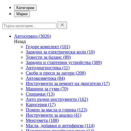
Категории
Марки
Автосервиз
(3026)
Назад
Гедоре комплект
(101)
Зарядни за електрически коли
(10)
Тежести за баланс
(89)
Зарядни и стартерни устройства
(389)
Автодиагностика
(11)
Скоби и преси за лагери
(208)
Автокозметика
(84)
Инструменти за ремонт на двигатели
(17)
Машини за гуми
(70)
Спирачки
(13)
Авто ръчни инструменти
(162)
Каросерия
(17)
Помпи за масла и горива
(123)
Инструменти за анализ
(41)
Менгемета
(188)
Масла, добавки и антифризи
(114)
Инверторни преобразуватели
(14)