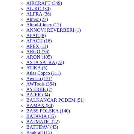
AIRCRAFT
(349)
AL-KO
(30)
ALFRA
(36)
Almaz
(27)
Altrad-Limex
(17)
ANNOVI REVERBERI
(1)
APAC
(8)
APACH
(16)
APEX
(11)
ARGO
(36)
ARON
(105)
ASTA SATRA
(72)
ATIKA
(5)
Atlas Copco
(111)
Awelco
(121)
AWTools
(354)
AYERBE
(7)
BAIER
(34)
BALKANCAR PODEM
(51)
BAMAX
(80)
BASS POLSKA
(140)
BATAVIA
(35)
BATMATIC
(22)
BATTIPAV
(43)
Baukraft
(15)