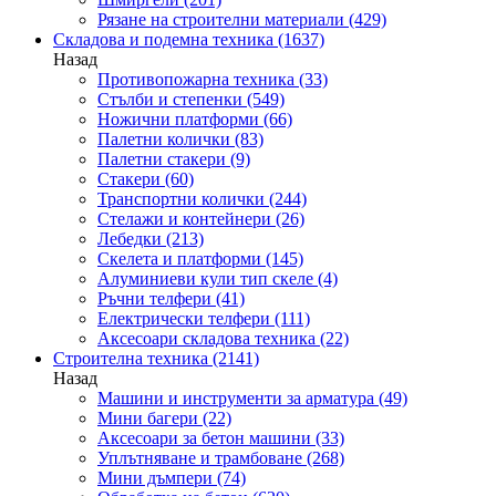
Рязане на строителни материали
(429)
Складова и подемна техника
(1637)
Назад
Противопожарна техника
(33)
Стълби и степенки
(549)
Ножични платформи
(66)
Палетни колички
(83)
Палетни стакери
(9)
Стакери
(60)
Транспортни колички
(244)
Стелажи и контейнери
(26)
Лебедки
(213)
Скелета и платформи
(145)
Алуминиеви кули тип скеле
(4)
Ръчни телфери
(41)
Електрически телфери
(111)
Аксесоари складова техника
(22)
Строителна техника
(2141)
Назад
Машини и инструменти за арматура
(49)
Мини багери
(22)
Аксесоари за бетон машини
(33)
Уплътняване и трамбоване
(268)
Мини дъмпери
(74)