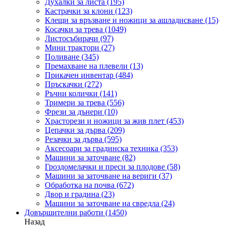
Духалки за листа
(195)
Кастрачки за клони
(123)
Клещи за връзване и ножици за ашладисване
(15)
Косачки за трева
(1049)
Листосъбирачи
(97)
Мини трактори
(27)
Поливане
(345)
Премахване на плевели
(13)
Прикачен инвентар
(484)
Пръскачки
(272)
Ръчни колички
(141)
Тримери за трева
(556)
Фрези за дънери
(10)
Храсторези и ножици за жив плет
(453)
Цепачки за дърва
(209)
Резачки за дърва
(595)
Аксесоари за градинска техника
(353)
Машини за заточване
(82)
Гроздомелачки и преси за плодове
(58)
Машини за заточване на вериги
(37)
Обработка на почва
(672)
Двор и градина
(23)
Машини за заточване на свредла
(24)
Довършителни работи
(1450)
Назад