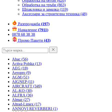
Обработка на бетон
(620)
Обработка на тръби
(863)
Шпакловка и замазка
(119)
Аксесоари за строителна техника
(48)
Разпродажба
(197)
Намаление
(7911)
0878 68 38 38
Промо Пакети
(43)
Abac
(56)
Activa Polska
(13)
AEG
(18)
Aeropro
(9)
AGM
(51)
AIGNEP
(11)
AIRCRAFT
(349)
AL-KO
(30)
ALFRA
(36)
Almaz
(27)
Altrad-Limex
(17)
ANNOVI REVERBERI
(1)