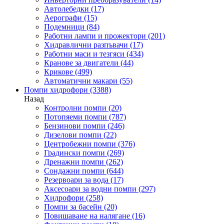
Автолебедки
(17)
Аерографи
(15)
Подемници
(84)
Работни лампи и прожектори
(201)
Хидравлични разпъвачи
(17)
Работни маси и тезгяси
(434)
Кранове за двигатели
(44)
Крикове
(499)
Автоматични макари
(55)
Помпи хидрофори
(3388)
Назад
Контролни помпи
(20)
Потопяеми помпи
(787)
Бензинови помпи
(246)
Дизелови помпи
(22)
Центробежни помпи
(376)
Градински помпи
(269)
Дренажни помпи
(262)
Сондажни помпи
(644)
Резервоари за вода
(17)
Аксесоари за водни помпи
(297)
Хидрофори
(258)
Помпи за басейн
(20)
Повишаване на налягане
(16)