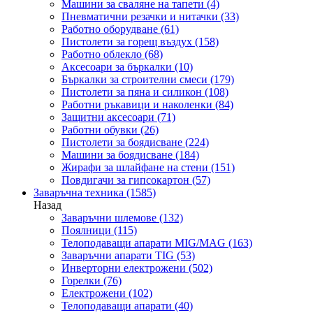
Машини за сваляне на тапети
(4)
Пневматични резачки и нитачки
(33)
Работно оборудване
(61)
Пистолети за горещ въздух
(158)
Работно облекло
(68)
Аксесоари за бъркалки
(10)
Бъркалки за строителни смеси
(179)
Пистолети за пяна и силикон
(108)
Работни ръкавици и наколенки
(84)
Защитни аксесоари
(71)
Работни обувки
(26)
Пистолети за боядисване
(224)
Машини за боядисване
(184)
Жирафи за шлайфане на стени
(151)
Повдигачи за гипсокартон
(57)
Заваръчна техника
(1585)
Назад
Заваръчни шлемове
(132)
Поялници
(115)
Телоподаващи апарати MIG/MAG
(163)
Заваръчни апарати TIG
(53)
Инверторни електрожени
(502)
Горелки
(76)
Електрожени
(102)
Телоподаващи апарати
(40)