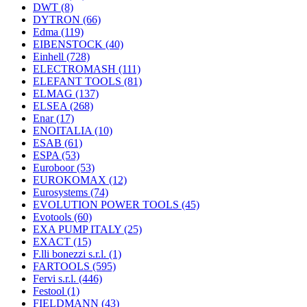
DWT
(8)
DYTRON
(66)
Edma
(119)
EIBENSTOCK
(40)
Einhell
(728)
ELECTROMASH
(111)
ELEFANT TOOLS
(81)
ELMAG
(137)
ELSEA
(268)
Enar
(17)
ENOITALIA
(10)
ESAB
(61)
ESPA
(53)
Euroboor
(53)
EUROKOMAX
(12)
Eurosystems
(74)
EVOLUTION POWER TOOLS
(45)
Evotools
(60)
EXA PUMP ITALY
(25)
EXACT
(15)
F.lli bonezzi s.r.l.
(1)
FARTOOLS
(595)
Fervi s.r.l.
(446)
Festool
(1)
FIELDMANN
(43)