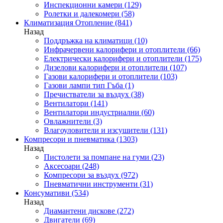
Инспекционни камери
(129)
Ролетки и далекомери
(58)
Климатизация Отопление
(841)
Назад
Поддръжка на климатици
(10)
Инфрачервени калорифери и отоплители
(66)
Електрически калорифери и отоплители
(175)
Дизелови калорифери и отоплители
(107)
Газови калорифери и отоплители
(103)
Газови лампи тип Гъба
(1)
Пречистватели за въздух
(38)
Вентилатори
(141)
Вентилатори индустриални
(60)
Овлажнители
(3)
Влагоуловители и изсушители
(131)
Компресори и пневматика
(1303)
Назад
Пистолети за помпане на гуми
(23)
Аксесоари
(248)
Компресори за въздух
(972)
Пневматични инструменти
(31)
Консумативи
(534)
Назад
Диамантени дискове
(272)
Двигатели
(69)