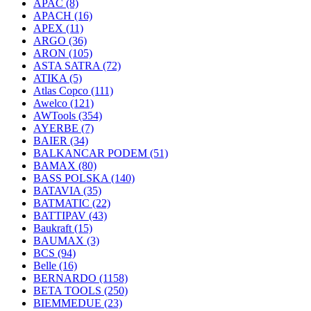
APAC
(8)
APACH
(16)
APEX
(11)
ARGO
(36)
ARON
(105)
ASTA SATRA
(72)
ATIKA
(5)
Atlas Copco
(111)
Awelco
(121)
AWTools
(354)
AYERBE
(7)
BAIER
(34)
BALKANCAR PODEM
(51)
BAMAX
(80)
BASS POLSKA
(140)
BATAVIA
(35)
BATMATIC
(22)
BATTIPAV
(43)
Baukraft
(15)
BAUMAX
(3)
BCS
(94)
Belle
(16)
BERNARDO
(1158)
BETA TOOLS
(250)
BIEMMEDUE
(23)