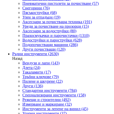
Пневматични пистолети за почистване
(57)
Снегорини
(76)
Пясъкоструйки
(68)
Улеи за отпадъци
(19)
Аксесоари за почистваща техника
(191)
Уреди за почистване на прозорци
(15)
Аксесоари за водоструйки
(80)
Прахосмукачки и парочистачки
(1310)
Водоструйки и пароструйки
(628)
Подопочистващи машини
(286)
Други почистващи
(120)
Ръчни инструменти
(2630)
Назад
Вендузи и лапи
(143)
Длета
(24)
Такаламити
(17)
Тръбни ключове
(79)
Пилене и шкурене
(22)
Други
(136)
Стандартни инструменти
(784)
Специализирани инструменти
(158)
Режещи и строителни
(492)
Измерване и маркиране
(32)
Инструменти за лепене на винил
(45)
Ударни инструменти
(37)