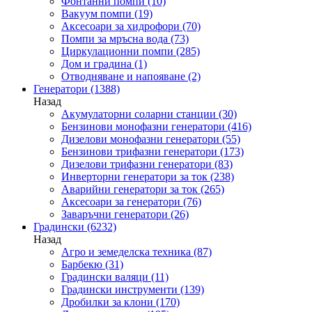
Фонтанни помпи
(10)
Вакуум помпи
(19)
Аксесоари за хидрофори
(70)
Помпи за мръсна вода
(73)
Циркулационни помпи
(285)
Дом и градина
(1)
Отводняване и напояване
(2)
Генератори
(1388)
Назад
Акумулаторни соларни станции
(30)
Бензинови монофазни генератори
(416)
Дизелови монофазни генератори
(55)
Бензинови трифазни генератори
(173)
Дизелови трифазни генератори
(83)
Инверторни генератори за ток
(238)
Аварийни генератори за ток
(265)
Аксесоари за генератори
(76)
Заваръчни генератори
(26)
Градински
(6232)
Назад
Агро и земеделска техника
(87)
Барбекю
(31)
Градински валяци
(11)
Градински инструменти
(139)
Дробилки за клони
(170)