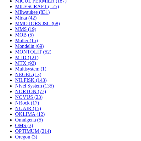
MICUL FERMIER
(187)
MILESCRAFT
(125)
MIlwaukee
(831)
Mirka
(42)
MMOTORS JSC
(68)
MMS
(19)
MOB
(5)
Möller
(15)
Mondelin
(69)
MONTOLIT
(52)
MTD
(121)
MTX
(92)
Multisystem
(1)
NEGEL
(13)
NILFISK
(143)
Nivel System
(135)
NORTON
(77)
NOVUS
(23)
NRock
(17)
NUAIR
(15)
OKLIMA
(12)
Omnigena
(5)
OMS
(3)
OPTIMUM
(214)
Oregon
(3)