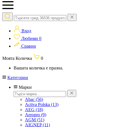
Вход
Любими
0
Сравни
Моята Количка
0
Вашата количка е празна.
Категории
Марки
Abac
(56)
Activa Polska
(13)
AEG
(18)
Aeropro
(9)
AGM
(51)
AIGNEP
(11)