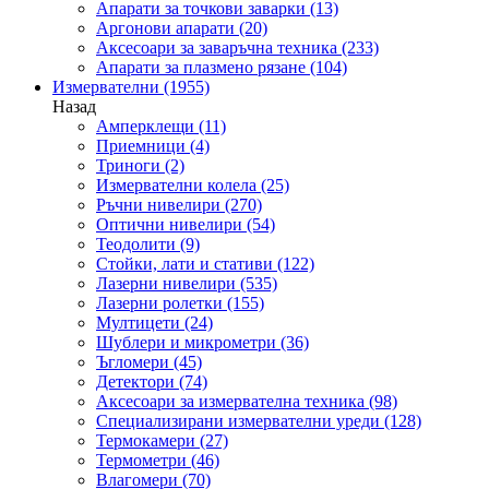
Апарати за точкови заварки
(13)
Аргонови апарати
(20)
Аксесоари за заваръчна техника
(233)
Апарати за плазмено рязане
(104)
Измервателни
(1955)
Назад
Амперклещи
(11)
Приемници
(4)
Триноги
(2)
Измервателни колела
(25)
Ръчни нивелири
(270)
Оптични нивелири
(54)
Теодолити
(9)
Стойки, лати и стативи
(122)
Лазерни нивелири
(535)
Лазерни ролетки
(155)
Мултицети
(24)
Шублери и микрометри
(36)
Ъгломери
(45)
Детектори
(74)
Аксесоари за измервателна техника
(98)
Специализирани измервателни уреди
(128)
Термокамери
(27)
Термометри
(46)
Влагомери
(70)