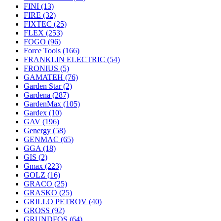
FINI
(13)
FIRE
(32)
FIXTEC
(25)
FLEX
(253)
FOGO
(96)
Force Tools
(166)
FRANKLIN ELECTRIC
(54)
FRONIUS
(5)
GAMATEH
(76)
Garden Star
(2)
Gardena
(287)
GardenMax
(105)
Gardex
(10)
GAV
(196)
Genergy
(58)
GENMAC
(65)
GGA
(18)
GIS
(2)
Gmax
(223)
GOLZ
(16)
GRACO
(25)
GRASKO
(25)
GRILLO PETROV
(40)
GROSS
(92)
GRUNDFOS
(64)