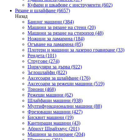
Куфари и шкафове с инструменти
(602)
Рязане и шлайфане
(6657)
Назад
Банциг машини
(384)
Машини за рязане на стени
(20)
Машини за рязане на стиропор
(48)
Ножици за ламарина
(184)
Огъване на ламарина
(85)
Плотери и машини за лазерно гравиране
(33)
Рендета
(101)
Стругове
(274)
Циркуляри за дърва
(922)
Ъглошлайфи
(822)
Аксесоари за шлайфане
(176)
Аксесоари за режещи машини
(519)
Триони
(468)
Режещи машини
(62)
Шлайфащи машини
(938)
Мултифункционални машини
(88)
Фрезоващи машини
(427)
Бисквит машини
(19)
Кантиращи машини
(43)
Абрихт Щрайхмус
(201)
Машини за полиране
(204)
Шмиргели
(201)