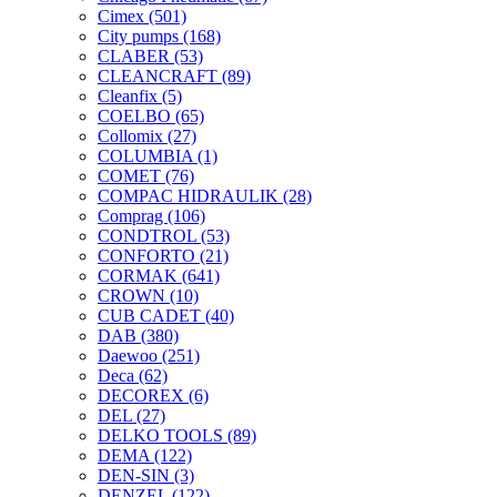
Cimex
(501)
City pumps
(168)
CLABER
(53)
CLEANCRAFT
(89)
Cleanfix
(5)
COELBO
(65)
Collomix
(27)
COLUMBIA
(1)
COMET
(76)
COMPAC HIDRAULIK
(28)
Comprag
(106)
CONDTROL
(53)
CONFORTO
(21)
CORMAK
(641)
CROWN
(10)
CUB CADET
(40)
DAB
(380)
Daewoo
(251)
Deca
(62)
DECOREX
(6)
DEL
(27)
DELKO TOOLS
(89)
DEMA
(122)
DEN-SIN
(3)
DENZEL
(122)