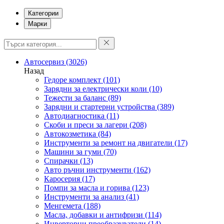
Категории
Марки
Автосервиз
(3026)
Назад
Гедоре комплект
(101)
Зарядни за електрически коли
(10)
Тежести за баланс
(89)
Зарядни и стартерни устройства
(389)
Автодиагностика
(11)
Скоби и преси за лагери
(208)
Автокозметика
(84)
Инструменти за ремонт на двигатели
(17)
Машини за гуми
(70)
Спирачки
(13)
Авто ръчни инструменти
(162)
Каросерия
(17)
Помпи за масла и горива
(123)
Инструменти за анализ
(41)
Менгемета
(188)
Масла, добавки и антифризи
(114)
Инверторни преобразуватели
(14)