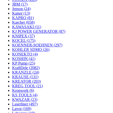
JBM
(17)
Jepson
(24)
Kaiser
(13)
KAPRO
(81)
Karcher
(658)
KAWASAKI
(11)
KJ POWER GENERATOR
(87)
KNIPEX
(37)
KOCEL
(175)
KOENNER-SOEHNEN
(297)
KOHLER SDMO
(26)
KONEKTO
(4)
KOSHIN
(41)
KP Pump
(25)
KraftDele
(2082)
KRANZLE
(24)
KRAUSE
(131)
KREATOR
(203)
KREG TOOL
(21)
Kronwerk
(6)
KS TOOLS
(4)
KWAZAR
(23)
Laserliner
(497)
Lavor
(169)