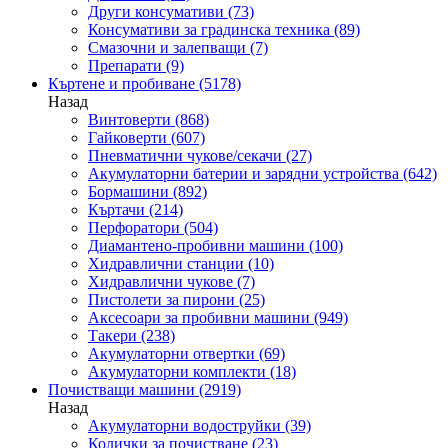
Други консумативи
(73)
Консумативи за градинска техника
(89)
Смазочни и залепващи
(7)
Препарати
(9)
Къртене и пробиване
(5178)
Назад
Винтоверти
(868)
Гайковерти
(607)
Пневматични чукове/секачи
(27)
Акумулаторни батерии и зарядни устройства
(642)
Бормашини
(892)
Къртачи
(214)
Перфоратори
(504)
Диамантено-пробивни машини
(100)
Хидравлични станции
(10)
Хидравлични чукове
(7)
Пистолети за пирони
(25)
Аксесоари за пробивни машини
(949)
Такери
(238)
Акумулаторни отвертки
(69)
Акумулаторни комплекти
(18)
Почистващи машини
(2919)
Назад
Акумулаторни водоструйки
(39)
Колички за почистване
(23)