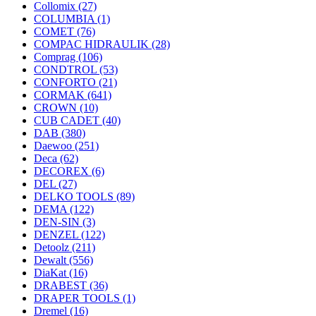
Collomix
(27)
COLUMBIA
(1)
COMET
(76)
COMPAC HIDRAULIK
(28)
Comprag
(106)
CONDTROL
(53)
CONFORTO
(21)
CORMAK
(641)
CROWN
(10)
CUB CADET
(40)
DAB
(380)
Daewoo
(251)
Deca
(62)
DECOREX
(6)
DEL
(27)
DELKO TOOLS
(89)
DEMA
(122)
DEN-SIN
(3)
DENZEL
(122)
Detoolz
(211)
Dewalt
(556)
DiaKat
(16)
DRABEST
(36)
DRAPER TOOLS
(1)
Dremel
(16)