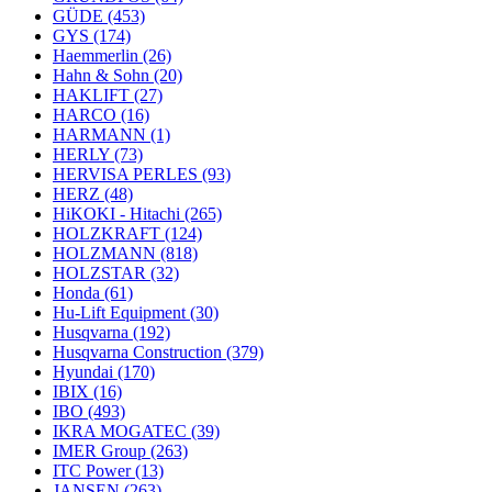
GÜDE
(453)
GYS
(174)
Haemmerlin
(26)
Hahn & Sohn
(20)
HAKLIFT
(27)
HARCO
(16)
HARMANN
(1)
HERLY
(73)
HERVISA PERLES
(93)
HERZ
(48)
HiKOKI - Hitachi
(265)
HOLZKRAFT
(124)
HOLZMANN
(818)
HOLZSTAR
(32)
Honda
(61)
Hu-Lift Equipment
(30)
Husqvarna
(192)
Husqvarna Construction
(379)
Hyundai
(170)
IBIX
(16)
IBO
(493)
IKRA MOGATEC
(39)
IMER Group
(263)
ITC Power
(13)
JANSEN
(263)