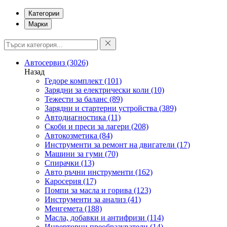
Категории
Марки
Автосервиз
(3026)
Назад
Гедоре комплект
(101)
Зарядни за електрически коли
(10)
Тежести за баланс
(89)
Зарядни и стартерни устройства
(389)
Автодиагностика
(11)
Скоби и преси за лагери
(208)
Автокозметика
(84)
Инструменти за ремонт на двигатели
(17)
Машини за гуми
(70)
Спирачки
(13)
Авто ръчни инструменти
(162)
Каросерия
(17)
Помпи за масла и горива
(123)
Инструменти за анализ
(41)
Менгемета
(188)
Масла, добавки и антифризи
(114)
Инверторни преобразуватели
(14)