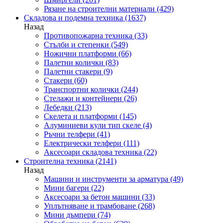
Рязане на строителни материали
(429)
Складова и подемна техника
(1637)
Назад
Противопожарна техника
(33)
Стълби и степенки
(549)
Ножични платформи
(66)
Палетни колички
(83)
Палетни стакери
(9)
Стакери
(60)
Транспортни колички
(244)
Стелажи и контейнери
(26)
Лебедки
(213)
Скелета и платформи
(145)
Алуминиеви кули тип скеле
(4)
Ръчни телфери
(41)
Електрически телфери
(111)
Аксесоари складова техника
(22)
Строителна техника
(2141)
Назад
Машини и инструменти за арматура
(49)
Мини багери
(22)
Аксесоари за бетон машини
(33)
Уплътняване и трамбоване
(268)
Мини дъмпери
(74)