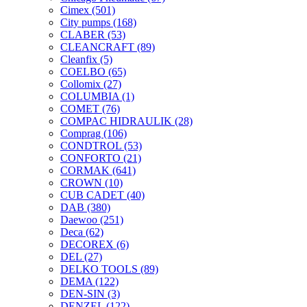
Cimex
(501)
City pumps
(168)
CLABER
(53)
CLEANCRAFT
(89)
Cleanfix
(5)
COELBO
(65)
Collomix
(27)
COLUMBIA
(1)
COMET
(76)
COMPAC HIDRAULIK
(28)
Comprag
(106)
CONDTROL
(53)
CONFORTO
(21)
CORMAK
(641)
CROWN
(10)
CUB CADET
(40)
DAB
(380)
Daewoo
(251)
Deca
(62)
DECOREX
(6)
DEL
(27)
DELKO TOOLS
(89)
DEMA
(122)
DEN-SIN
(3)
DENZEL
(122)