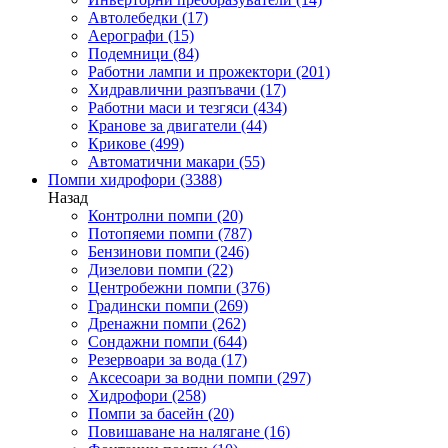
Автолебедки
(17)
Аерографи
(15)
Подемници
(84)
Работни лампи и прожектори
(201)
Хидравлични разпъвачи
(17)
Работни маси и тезгяси
(434)
Кранове за двигатели
(44)
Крикове
(499)
Автоматични макари
(55)
Помпи хидрофори
(3388)
Назад
Контролни помпи
(20)
Потопяеми помпи
(787)
Бензинови помпи
(246)
Дизелови помпи
(22)
Центробежни помпи
(376)
Градински помпи
(269)
Дренажни помпи
(262)
Сондажни помпи
(644)
Резервоари за вода
(17)
Аксесоари за водни помпи
(297)
Хидрофори
(258)
Помпи за басейн
(20)
Повишаване на налягане
(16)