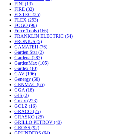
FINI
(13)
FIRE
(32)
FIXTEC
(25)
FLEX
(253)
FOGO
(96)
Force Tools
(166)
FRANKLIN ELECTRIC
(54)
FRONIUS
(5)
GAMATEH
(76)
Garden Star
(2)
Gardena
(287)
GardenMax
(105)
Gardex
(10)
GAV
(196)
Genergy
(58)
GENMAC
(65)
GGA
(18)
GIS
(2)
Gmax
(223)
GOLZ
(16)
GRACO
(25)
GRASKO
(25)
GRILLO PETROV
(40)
GROSS
(92)
GRUNDFOS
(64)