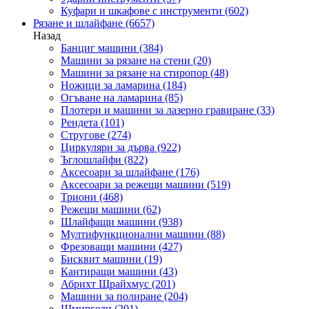
Куфари и шкафове с инструменти
(602)
Рязане и шлайфане
(6657)
Назад
Банциг машини
(384)
Машини за рязане на стени
(20)
Машини за рязане на стиропор
(48)
Ножици за ламарина
(184)
Огъване на ламарина
(85)
Плотери и машини за лазерно гравиране
(33)
Рендета
(101)
Стругове
(274)
Циркуляри за дърва
(922)
Ъглошлайфи
(822)
Аксесоари за шлайфане
(176)
Аксесоари за режещи машини
(519)
Триони
(468)
Режещи машини
(62)
Шлайфащи машини
(938)
Мултифункционални машини
(88)
Фрезоващи машини
(427)
Бисквит машини
(19)
Кантиращи машини
(43)
Абрихт Щрайхмус
(201)
Машини за полиране
(204)
Шмиргели
(201)