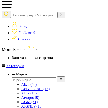
Вход
Любими
0
Сравни
Моята Количка
0
Вашата количка е празна.
Категории
Марки
Abac
(56)
Activa Polska
(13)
AEG
(18)
Aeropro
(9)
AGM
(51)
AIGNEP
(11)