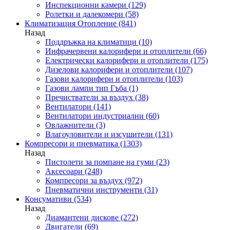
Инспекционни камери
(129)
Ролетки и далекомери
(58)
Климатизация Отопление
(841)
Назад
Поддръжка на климатици
(10)
Инфрачервени калорифери и отоплители
(66)
Електрически калорифери и отоплители
(175)
Дизелови калорифери и отоплители
(107)
Газови калорифери и отоплители
(103)
Газови лампи тип Гъба
(1)
Пречистватели за въздух
(38)
Вентилатори
(141)
Вентилатори индустриални
(60)
Овлажнители
(3)
Влагоуловители и изсушители
(131)
Компресори и пневматика
(1303)
Назад
Пистолети за помпане на гуми
(23)
Аксесоари
(248)
Компресори за въздух
(972)
Пневматични инструменти
(31)
Консумативи
(534)
Назад
Диамантени дискове
(272)
Двигатели
(69)