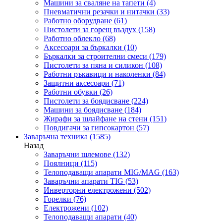
Машини за сваляне на тапети
(4)
Пневматични резачки и нитачки
(33)
Работно оборудване
(61)
Пистолети за горещ въздух
(158)
Работно облекло
(68)
Аксесоари за бъркалки
(10)
Бъркалки за строителни смеси
(179)
Пистолети за пяна и силикон
(108)
Работни ръкавици и наколенки
(84)
Защитни аксесоари
(71)
Работни обувки
(26)
Пистолети за боядисване
(224)
Машини за боядисване
(184)
Жирафи за шлайфане на стени
(151)
Повдигачи за гипсокартон
(57)
Заваръчна техника
(1585)
Назад
Заваръчни шлемове
(132)
Поялници
(115)
Телоподаващи апарати MIG/MAG
(163)
Заваръчни апарати TIG
(53)
Инверторни електрожени
(502)
Горелки
(76)
Електрожени
(102)
Телоподаващи апарати
(40)