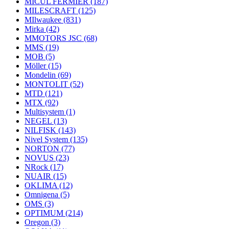
MICUL FERMIER
(187)
MILESCRAFT
(125)
MIlwaukee
(831)
Mirka
(42)
MMOTORS JSC
(68)
MMS
(19)
MOB
(5)
Möller
(15)
Mondelin
(69)
MONTOLIT
(52)
MTD
(121)
MTX
(92)
Multisystem
(1)
NEGEL
(13)
NILFISK
(143)
Nivel System
(135)
NORTON
(77)
NOVUS
(23)
NRock
(17)
NUAIR
(15)
OKLIMA
(12)
Omnigena
(5)
OMS
(3)
OPTIMUM
(214)
Oregon
(3)