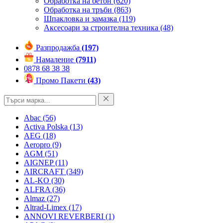
Обработка на бетон
(620)
Обработка на тръби
(863)
Шпакловка и замазка
(119)
Аксесоари за строителна техника
(48)
Разпродажба
(197)
Намаление
(7911)
0878 68 38 38
Промо Пакети
(43)
Abac
(56)
Activa Polska
(13)
AEG
(18)
Aeropro
(9)
AGM
(51)
AIGNEP
(11)
AIRCRAFT
(349)
AL-KO
(30)
ALFRA
(36)
Almaz
(27)
Altrad-Limex
(17)
ANNOVI REVERBERI
(1)