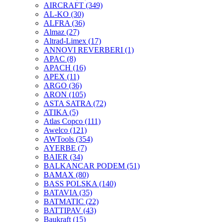
AIRCRAFT
(349)
AL-KO
(30)
ALFRA
(36)
Almaz
(27)
Altrad-Limex
(17)
ANNOVI REVERBERI
(1)
APAC
(8)
APACH
(16)
APEX
(11)
ARGO
(36)
ARON
(105)
ASTA SATRA
(72)
ATIKA
(5)
Atlas Copco
(111)
Awelco
(121)
AWTools
(354)
AYERBE
(7)
BAIER
(34)
BALKANCAR PODEM
(51)
BAMAX
(80)
BASS POLSKA
(140)
BATAVIA
(35)
BATMATIC
(22)
BATTIPAV
(43)
Baukraft
(15)