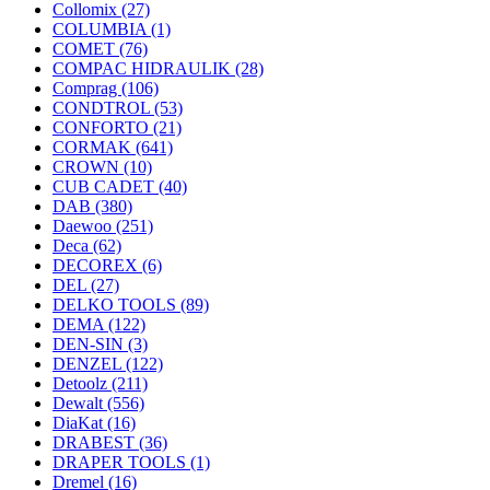
Collomix
(27)
COLUMBIA
(1)
COMET
(76)
COMPAC HIDRAULIK
(28)
Comprag
(106)
CONDTROL
(53)
CONFORTO
(21)
CORMAK
(641)
CROWN
(10)
CUB CADET
(40)
DAB
(380)
Daewoo
(251)
Deca
(62)
DECOREX
(6)
DEL
(27)
DELKO TOOLS
(89)
DEMA
(122)
DEN-SIN
(3)
DENZEL
(122)
Detoolz
(211)
Dewalt
(556)
DiaKat
(16)
DRABEST
(36)
DRAPER TOOLS
(1)
Dremel
(16)