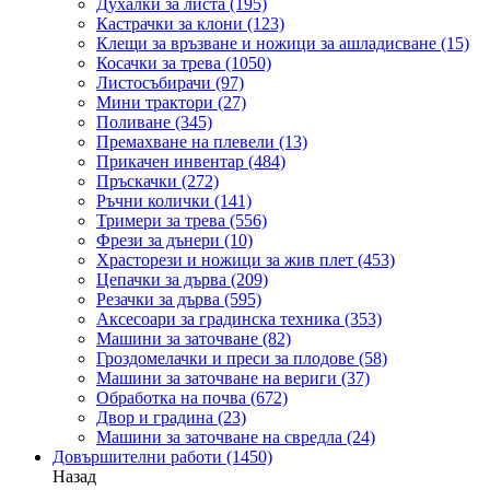
Духалки за листа
(195)
Кастрачки за клони
(123)
Клещи за връзване и ножици за ашладисване
(15)
Косачки за трева
(1050)
Листосъбирачи
(97)
Мини трактори
(27)
Поливане
(345)
Премахване на плевели
(13)
Прикачен инвентар
(484)
Пръскачки
(272)
Ръчни колички
(141)
Тримери за трева
(556)
Фрези за дънери
(10)
Храсторези и ножици за жив плет
(453)
Цепачки за дърва
(209)
Резачки за дърва
(595)
Аксесоари за градинска техника
(353)
Машини за заточване
(82)
Гроздомелачки и преси за плодове
(58)
Машини за заточване на вериги
(37)
Обработка на почва
(672)
Двор и градина
(23)
Машини за заточване на свредла
(24)
Довършителни работи
(1450)
Назад