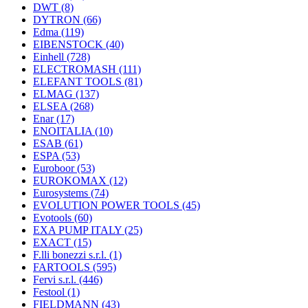
DWT
(8)
DYTRON
(66)
Edma
(119)
EIBENSTOCK
(40)
Einhell
(728)
ELECTROMASH
(111)
ELEFANT TOOLS
(81)
ELMAG
(137)
ELSEA
(268)
Enar
(17)
ENOITALIA
(10)
ESAB
(61)
ESPA
(53)
Euroboor
(53)
EUROKOMAX
(12)
Eurosystems
(74)
EVOLUTION POWER TOOLS
(45)
Evotools
(60)
EXA PUMP ITALY
(25)
EXACT
(15)
F.lli bonezzi s.r.l.
(1)
FARTOOLS
(595)
Fervi s.r.l.
(446)
Festool
(1)
FIELDMANN
(43)