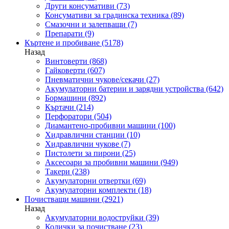
Други консумативи
(73)
Консумативи за градинска техника
(89)
Смазочни и залепващи
(7)
Препарати
(9)
Къртене и пробиване
(5178)
Назад
Винтоверти
(868)
Гайковерти
(607)
Пневматични чукове/секачи
(27)
Акумулаторни батерии и зарядни устройства
(642)
Бормашини
(892)
Къртачи
(214)
Перфоратори
(504)
Диамантено-пробивни машини
(100)
Хидравлични станции
(10)
Хидравлични чукове
(7)
Пистолети за пирони
(25)
Аксесоари за пробивни машини
(949)
Такери
(238)
Акумулаторни отвертки
(69)
Акумулаторни комплекти
(18)
Почистващи машини
(2921)
Назад
Акумулаторни водоструйки
(39)
Колички за почистване
(23)