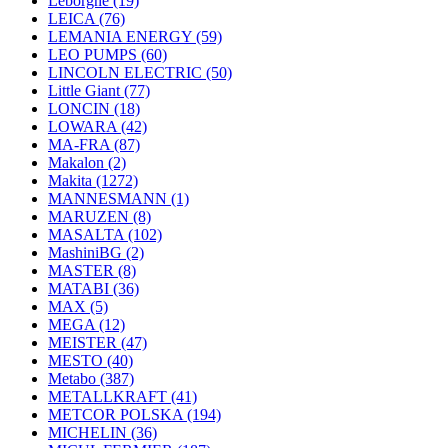
Leborgne
(19)
LEICA
(76)
LEMANIA ENERGY
(59)
LEO PUMPS
(60)
LINCOLN ELECTRIC
(50)
Little Giant
(77)
LONCIN
(18)
LOWARA
(42)
MA-FRA
(87)
Makalon
(2)
Makita
(1272)
MANNESMANN
(1)
MARUZEN
(8)
MASALTA
(102)
MashiniBG
(2)
MASTER
(8)
MATABI
(36)
MAX
(5)
MEGA
(12)
MEISTER
(47)
MESTO
(40)
Metabo
(387)
METALLKRAFT
(41)
METCOR POLSKA
(194)
MICHELIN
(36)