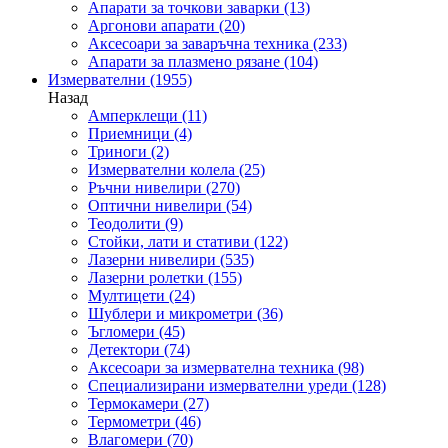
Апарати за точкови заварки
(13)
Аргонови апарати
(20)
Аксесоари за заваръчна техника
(233)
Апарати за плазмено рязане
(104)
Измервателни
(1955)
Назад
Амперклещи
(11)
Приемници
(4)
Триноги
(2)
Измервателни колела
(25)
Ръчни нивелири
(270)
Оптични нивелири
(54)
Теодолити
(9)
Стойки, лати и стативи
(122)
Лазерни нивелири
(535)
Лазерни ролетки
(155)
Мултицети
(24)
Шублери и микрометри
(36)
Ъгломери
(45)
Детектори
(74)
Аксесоари за измервателна техника
(98)
Специализирани измервателни уреди
(128)
Термокамери
(27)
Термометри
(46)
Влагомери
(70)