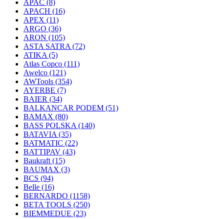
APAC
(8)
APACH
(16)
APEX
(11)
ARGO
(36)
ARON
(105)
ASTA SATRA
(72)
ATIKA
(5)
Atlas Copco
(111)
Awelco
(121)
AWTools
(354)
AYERBE
(7)
BAIER
(34)
BALKANCAR PODEM
(51)
BAMAX
(80)
BASS POLSKA
(140)
BATAVIA
(35)
BATMATIC
(22)
BATTIPAV
(43)
Baukraft
(15)
BAUMAX
(3)
BCS
(94)
Belle
(16)
BERNARDO
(1158)
BETA TOOLS
(250)
BIEMMEDUE
(23)