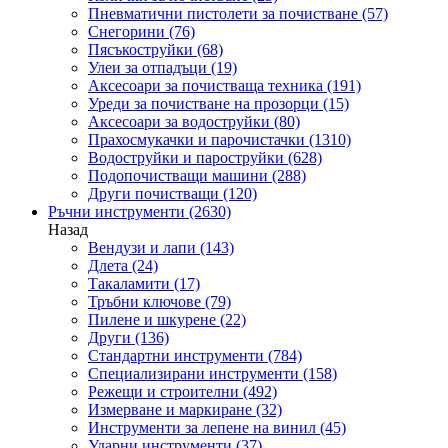
Пневматични пистолети за почистване
(57)
Снегорини
(76)
Пясъкоструйки
(68)
Улеи за отпадъци
(19)
Аксесоари за почистваща техника
(191)
Уреди за почистване на прозорци
(15)
Аксесоари за водоструйки
(80)
Прахосмукачки и парочистачки
(1310)
Водоструйки и пароструйки
(628)
Подопочистващи машини
(288)
Други почистващи
(120)
Ръчни инструменти
(2630)
Назад
Вендузи и лапи
(143)
Длета
(24)
Такаламити
(17)
Тръбни ключове
(79)
Пилене и шкурене
(22)
Други
(136)
Стандартни инструменти
(784)
Специализирани инструменти
(158)
Режещи и строителни
(492)
Измерване и маркиране
(32)
Инструменти за лепене на винил
(45)
Ударни инструменти
(37)