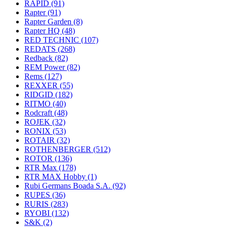
RAPID
(91)
Rapter
(91)
Rapter Garden
(8)
Rapter HQ
(48)
RED TECHNIC
(107)
REDATS
(268)
Redback
(82)
REM Power
(82)
Rems
(127)
REXXER
(55)
RIDGID
(182)
RITMO
(40)
Rodcraft
(48)
ROJEK
(32)
RONIX
(53)
ROTAIR
(32)
ROTHENBERGER
(512)
ROTOR
(136)
RTR Max
(178)
RTR MAX Hobby
(1)
Rubi Germans Boada S.A.
(92)
RUPES
(36)
RURIS
(283)
RYOBI
(132)
S&K
(2)