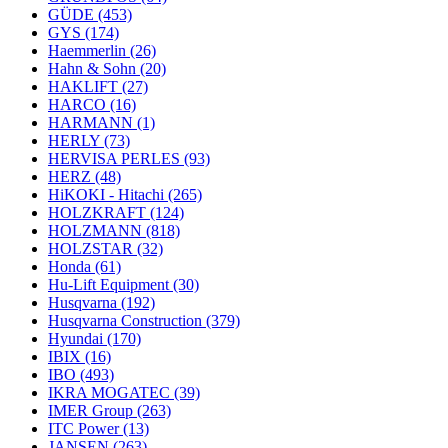
GÜDE
(453)
GYS
(174)
Haemmerlin
(26)
Hahn & Sohn
(20)
HAKLIFT
(27)
HARCO
(16)
HARMANN
(1)
HERLY
(73)
HERVISA PERLES
(93)
HERZ
(48)
HiKOKI - Hitachi
(265)
HOLZKRAFT
(124)
HOLZMANN
(818)
HOLZSTAR
(32)
Honda
(61)
Hu-Lift Equipment
(30)
Husqvarna
(192)
Husqvarna Construction
(379)
Hyundai
(170)
IBIX
(16)
IBO
(493)
IKRA MOGATEC
(39)
IMER Group
(263)
ITC Power
(13)
JANSEN
(263)