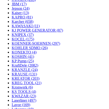
JBM
(17)
Jepson
(24)
Kaiser
(13)
KAPRO
(81)
Karcher
(658)
KAWASAKI
(11)
KJ POWER GENERATOR
(87)
KNIPEX
(37)
KOCEL
(175)
KOENNER-SOEHNEN
(297)
KOHLER SDMO
(26)
KONEKTO
(4)
KOSHIN
(41)
KP Pump
(25)
KraftDele
(2082)
KRANZLE
(24)
KRAUSE
(131)
KREATOR
(203)
KREG TOOL
(21)
Kronwerk
(6)
KS TOOLS
(4)
KWAZAR
(23)
Laserliner
(497)
Lavor
(169)