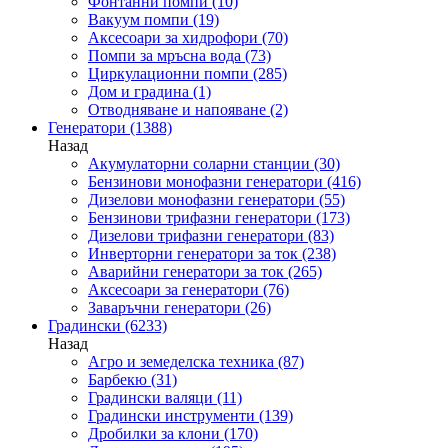
Фонтанни помпи
(10)
Вакуум помпи
(19)
Аксесоари за хидрофори
(70)
Помпи за мръсна вода
(73)
Циркулационни помпи
(285)
Дом и градина
(1)
Отводняване и напояване
(2)
Генератори
(1388)
Назад
Акумулаторни соларни станции
(30)
Бензинови монофазни генератори
(416)
Дизелови монофазни генератори
(55)
Бензинови трифазни генератори
(173)
Дизелови трифазни генератори
(83)
Инверторни генератори за ток
(238)
Аварийни генератори за ток
(265)
Аксесоари за генератори
(76)
Заваръчни генератори
(26)
Градински
(6233)
Назад
Агро и земеделска техника
(87)
Барбекю
(31)
Градински валяци
(11)
Градински инструменти
(139)
Дробилки за клони
(170)