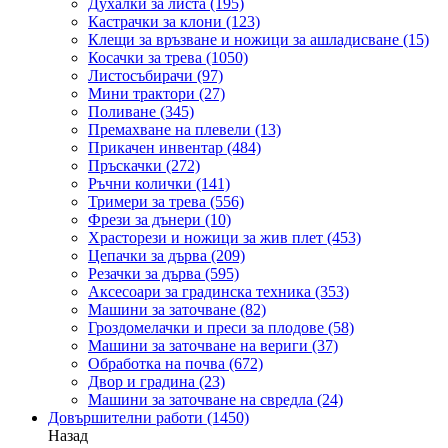
Духалки за листа
(195)
Кастрачки за клони
(123)
Клещи за връзване и ножици за ашладисване
(15)
Косачки за трева
(1050)
Листосъбирачи
(97)
Мини трактори
(27)
Поливане
(345)
Премахване на плевели
(13)
Прикачен инвентар
(484)
Пръскачки
(272)
Ръчни колички
(141)
Тримери за трева
(556)
Фрези за дънери
(10)
Храсторези и ножици за жив плет
(453)
Цепачки за дърва
(209)
Резачки за дърва
(595)
Аксесоари за градинска техника
(353)
Машини за заточване
(82)
Гроздомелачки и преси за плодове
(58)
Машини за заточване на вериги
(37)
Обработка на почва
(672)
Двор и градина
(23)
Машини за заточване на свредла
(24)
Довършителни работи
(1450)
Назад