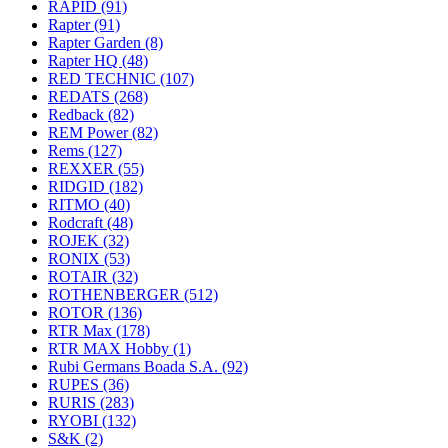
RAPID
(91)
Rapter
(91)
Rapter Garden
(8)
Rapter HQ
(48)
RED TECHNIC
(107)
REDATS
(268)
Redback
(82)
REM Power
(82)
Rems
(127)
REXXER
(55)
RIDGID
(182)
RITMO
(40)
Rodcraft
(48)
ROJEK
(32)
RONIX
(53)
ROTAIR
(32)
ROTHENBERGER
(512)
ROTOR
(136)
RTR Max
(178)
RTR MAX Hobby
(1)
Rubi Germans Boada S.A.
(92)
RUPES
(36)
RURIS
(283)
RYOBI
(132)
S&K
(2)