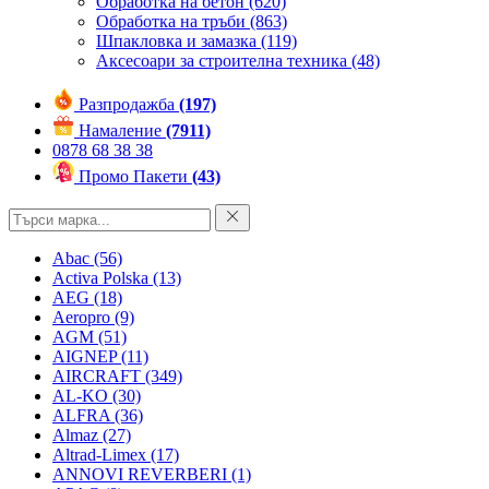
Обработка на бетон
(620)
Обработка на тръби
(863)
Шпакловка и замазка
(119)
Аксесоари за строителна техника
(48)
Разпродажба
(197)
Намаление
(7911)
0878 68 38 38
Промо Пакети
(43)
Abac
(56)
Activa Polska
(13)
AEG
(18)
Aeropro
(9)
AGM
(51)
AIGNEP
(11)
AIRCRAFT
(349)
AL-KO
(30)
ALFRA
(36)
Almaz
(27)
Altrad-Limex
(17)
ANNOVI REVERBERI
(1)