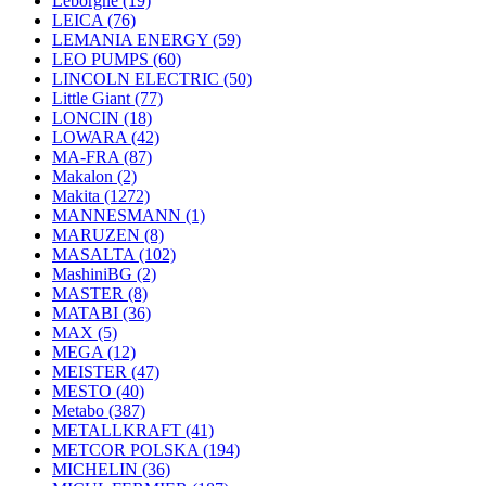
Leborgne
(19)
LEICA
(76)
LEMANIA ENERGY
(59)
LEO PUMPS
(60)
LINCOLN ELECTRIC
(50)
Little Giant
(77)
LONCIN
(18)
LOWARA
(42)
MA-FRA
(87)
Makalon
(2)
Makita
(1272)
MANNESMANN
(1)
MARUZEN
(8)
MASALTA
(102)
MashiniBG
(2)
MASTER
(8)
MATABI
(36)
MAX
(5)
MEGA
(12)
MEISTER
(47)
MESTO
(40)
Metabo
(387)
METALLKRAFT
(41)
METCOR POLSKA
(194)
MICHELIN
(36)