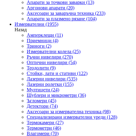
Апарати за точкови заварки
(13)
Аргонови апарати
(20)
Аксесоари за заваръчна техника
(233)
Апарати за плазмено рязане
(104)
Измервателни
(1955)
Назад
Амперклещи
(11)
Приемници
(4)
Триноги
(2)
Измервателни колела
(25)
Ръчни нивелири
(270)
Оптични нивелири
(54)
Теодолити
(9)
Стойки, лати и стативи
(122)
Лазерни нивелири
(535)
Лазерни ролетки
(155)
Мултицети
(24)
Шублери и микрометри
(36)
Ъгломери
(45)
Детектори
(74)
Аксесоари за измервателна техника
(98)
Специализирани измервателни уреди
(128)
Термокамери
(27)
Термометри
(46)
Влагомери
(70)