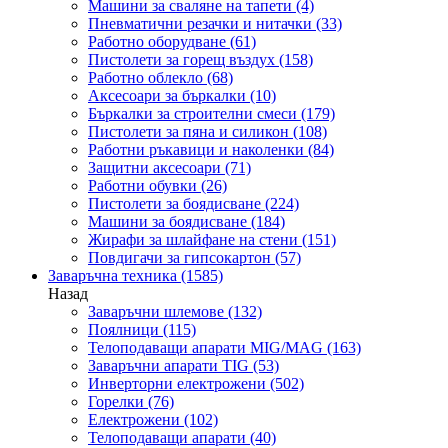
Машини за сваляне на тапети
(4)
Пневматични резачки и нитачки
(33)
Работно оборудване
(61)
Пистолети за горещ въздух
(158)
Работно облекло
(68)
Аксесоари за бъркалки
(10)
Бъркалки за строителни смеси
(179)
Пистолети за пяна и силикон
(108)
Работни ръкавици и наколенки
(84)
Защитни аксесоари
(71)
Работни обувки
(26)
Пистолети за боядисване
(224)
Машини за боядисване
(184)
Жирафи за шлайфане на стени
(151)
Повдигачи за гипсокартон
(57)
Заваръчна техника
(1585)
Назад
Заваръчни шлемове
(132)
Поялници
(115)
Телоподаващи апарати MIG/MAG
(163)
Заваръчни апарати TIG
(53)
Инверторни електрожени
(502)
Горелки
(76)
Електрожени
(102)
Телоподаващи апарати
(40)