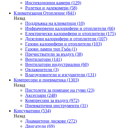
Инспекционни камери
(129)
Ролетки и далекомери
(58)
Климатизация Отопление
(841)
Назад
Поддръжка на климатици
(10)
Инфрачервени калорифери и отоплители
(66)
Електрически калорифери и отоплители
(175)
Дизелови калорифери и отоплители
(107)
Газови калорифери и отоплители
(103)
Газови лампи тип Гъба
(1)
Пречистватели за въздух
(38)
Вентилатори
(141)
Вентилатори индустриални
(60)
Овлажнители
(3)
Влагоуловители и изсушители
(131)
Компресори и пневматика
(1303)
Назад
Пистолети за помпане на гуми
(23)
Аксесоари
(248)
Компресори за въздух
(972)
Пневматични инструменти
(31)
Консумативи
(534)
Назад
Диамантени дискове
(272)
Двигатели
(69)