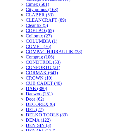
Cimex
(501)
City pumps
(168)
CLABER
(53)
CLEANCRAFT
(89)
Cleanfix
(5)
COELBO
(65)
Collomix
(27)
COLUMBIA
(1)
COMET
(76)
COMPAC HIDRAULIK
(28)
Comprag
(106)
CONDTROL
(53)
CONFORTO
(21)
CORMAK
(641)
CROWN
(10)
CUB CADET
(40)
DAB
(380)
Daewoo
(251)
Deca
(62)
DECOREX
(6)
DEL
(27)
DELKO TOOLS
(89)
DEMA
(122)
DEN-SIN
(3)
DENZEL
(122)