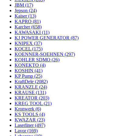
JBM
(17)
Jepson
(24)
Kaiser
(13)
KAPRO
(81)
Karcher
(658)
KAWASAKI
(11)
KJ POWER GENERATOR
(87)
KNIPEX
(37)
KOCEL
(175)
KOENNER-SOEHNEN
(297)
KOHLER SDMO
(26)
KONEKTO
(4)
KOSHIN
(41)
KP Pump
(25)
KraftDele
(2082)
KRANZLE
(24)
KRAUSE
(131)
KREATOR
(203)
KREG TOOL
(21)
Kronwerk
(6)
KS TOOLS
(4)
KWAZAR
(23)
Laserliner
(497)
Lavor
(169)