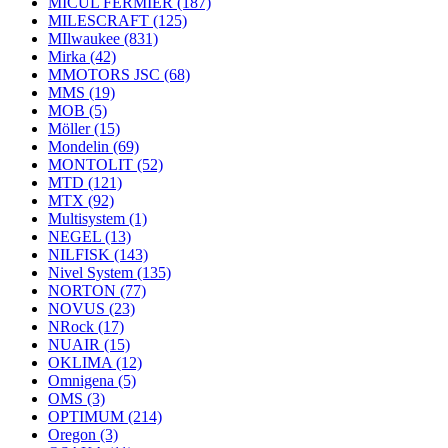
MICUL FERMIER
(187)
MILESCRAFT
(125)
MIlwaukee
(831)
Mirka
(42)
MMOTORS JSC
(68)
MMS
(19)
MOB
(5)
Möller
(15)
Mondelin
(69)
MONTOLIT
(52)
MTD
(121)
MTX
(92)
Multisystem
(1)
NEGEL
(13)
NILFISK
(143)
Nivel System
(135)
NORTON
(77)
NOVUS
(23)
NRock
(17)
NUAIR
(15)
OKLIMA
(12)
Omnigena
(5)
OMS
(3)
OPTIMUM
(214)
Oregon
(3)