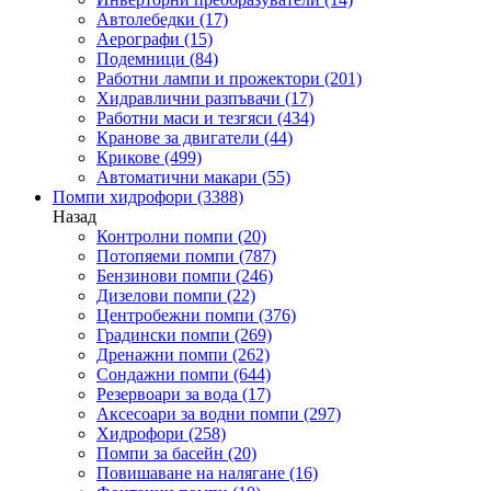
Автолебедки
(17)
Аерографи
(15)
Подемници
(84)
Работни лампи и прожектори
(201)
Хидравлични разпъвачи
(17)
Работни маси и тезгяси
(434)
Кранове за двигатели
(44)
Крикове
(499)
Автоматични макари
(55)
Помпи хидрофори
(3388)
Назад
Контролни помпи
(20)
Потопяеми помпи
(787)
Бензинови помпи
(246)
Дизелови помпи
(22)
Центробежни помпи
(376)
Градински помпи
(269)
Дренажни помпи
(262)
Сондажни помпи
(644)
Резервоари за вода
(17)
Аксесоари за водни помпи
(297)
Хидрофори
(258)
Помпи за басейн
(20)
Повишаване на налягане
(16)