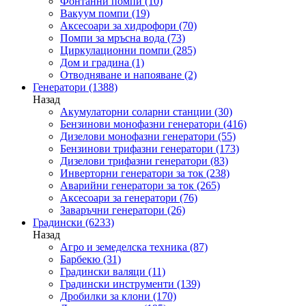
Фонтанни помпи
(10)
Вакуум помпи
(19)
Аксесоари за хидрофори
(70)
Помпи за мръсна вода
(73)
Циркулационни помпи
(285)
Дом и градина
(1)
Отводняване и напояване
(2)
Генератори
(1388)
Назад
Акумулаторни соларни станции
(30)
Бензинови монофазни генератори
(416)
Дизелови монофазни генератори
(55)
Бензинови трифазни генератори
(173)
Дизелови трифазни генератори
(83)
Инверторни генератори за ток
(238)
Аварийни генератори за ток
(265)
Аксесоари за генератори
(76)
Заваръчни генератори
(26)
Градински
(6233)
Назад
Агро и земеделска техника
(87)
Барбекю
(31)
Градински валяци
(11)
Градински инструменти
(139)
Дробилки за клони
(170)