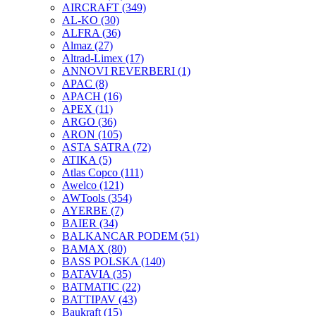
AIRCRAFT
(349)
AL-KO
(30)
ALFRA
(36)
Almaz
(27)
Altrad-Limex
(17)
ANNOVI REVERBERI
(1)
APAC
(8)
APACH
(16)
APEX
(11)
ARGO
(36)
ARON
(105)
ASTA SATRA
(72)
ATIKA
(5)
Atlas Copco
(111)
Awelco
(121)
AWTools
(354)
AYERBE
(7)
BAIER
(34)
BALKANCAR PODEM
(51)
BAMAX
(80)
BASS POLSKA
(140)
BATAVIA
(35)
BATMATIC
(22)
BATTIPAV
(43)
Baukraft
(15)