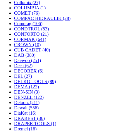
Collomix
(27)
COLUMBIA
(1)
COMET
(76)
COMPAC HIDRAULIK
(28)
Comprag
(106)
CONDTROL
(53)
CONFORTO
(21)
CORMAK
(641)
CROWN
(10)
CUB CADET
(40)
DAB
(380)
Daewoo
(251)
Deca
(62)
DECOREX
(6)
DEL
(27)
DELKO TOOLS
(89)
DEMA
(122)
DEN-SIN
(3)
DENZEL
(122)
Detoolz
(211)
Dewalt
(556)
DiaKat
(16)
DRABEST
(36)
DRAPER TOOLS
(1)
Dremel
(16)