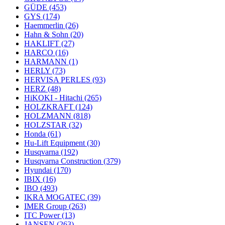
GÜDE
(453)
GYS
(174)
Haemmerlin
(26)
Hahn & Sohn
(20)
HAKLIFT
(27)
HARCO
(16)
HARMANN
(1)
HERLY
(73)
HERVISA PERLES
(93)
HERZ
(48)
HiKOKI - Hitachi
(265)
HOLZKRAFT
(124)
HOLZMANN
(818)
HOLZSTAR
(32)
Honda
(61)
Hu-Lift Equipment
(30)
Husqvarna
(192)
Husqvarna Construction
(379)
Hyundai
(170)
IBIX
(16)
IBO
(493)
IKRA MOGATEC
(39)
IMER Group
(263)
ITC Power
(13)
JANSEN
(263)