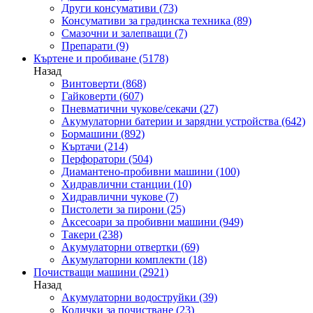
Други консумативи
(73)
Консумативи за градинска техника
(89)
Смазочни и залепващи
(7)
Препарати
(9)
Къртене и пробиване
(5178)
Назад
Винтоверти
(868)
Гайковерти
(607)
Пневматични чукове/секачи
(27)
Акумулаторни батерии и зарядни устройства
(642)
Бормашини
(892)
Къртачи
(214)
Перфоратори
(504)
Диамантено-пробивни машини
(100)
Хидравлични станции
(10)
Хидравлични чукове
(7)
Пистолети за пирони
(25)
Аксесоари за пробивни машини
(949)
Такери
(238)
Акумулаторни отвертки
(69)
Акумулаторни комплекти
(18)
Почистващи машини
(2921)
Назад
Акумулаторни водоструйки
(39)
Колички за почистване
(23)