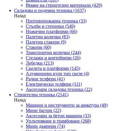
Рязане на строителни материали
(429)
Складова и подемна техника
(1637)
Назад
Противопожарна техника
(33)
Стълби и степенки
(549)
Ножични платформи
(66)
Палетни колички
(83)
Палетни стакери
(9)
Стакери
(60)
Транспортни колички
(244)
Стелажи и контейнери
(26)
Лебедки
(213)
Скелета и платформи
(145)
Алуминиеви кули тип скеле
(4)
Ръчни телфери
(41)
Електрически телфери
(111)
Аксесоари складова техника
(22)
Строителна техника
(2141)
Назад
Машини и инструменти за арматура
(49)
Мини багери
(22)
Аксесоари за бетон машини
(33)
Уплътняване и трамбоване
(268)
Мини дъмпери
(74)