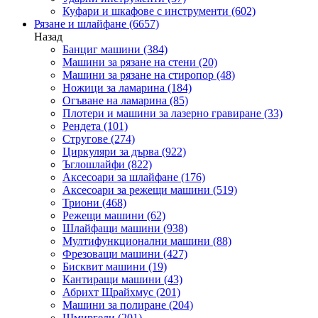
Куфари и шкафове с инструменти
(602)
Рязане и шлайфане
(6657)
Назад
Банциг машини
(384)
Машини за рязане на стени
(20)
Машини за рязане на стиропор
(48)
Ножици за ламарина
(184)
Огъване на ламарина
(85)
Плотери и машини за лазерно гравиране
(33)
Рендета
(101)
Стругове
(274)
Циркуляри за дърва
(922)
Ъглошлайфи
(822)
Аксесоари за шлайфане
(176)
Аксесоари за режещи машини
(519)
Триони
(468)
Режещи машини
(62)
Шлайфащи машини
(938)
Мултифункционални машини
(88)
Фрезоващи машини
(427)
Бисквит машини
(19)
Кантиращи машини
(43)
Абрихт Щрайхмус
(201)
Машини за полиране
(204)
Шмиргели
(201)