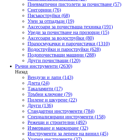
Пневматични пистолети за почистване
(57)
Снегорини
(76)
Пясъкоструйки
(68)
Улеи за отпадъци
(19)
Аксесоари за почистваща техника
(191)
Уреди за почистване на прозорци
(15)
Аксесоари за водоструйки
(80)
Прахосмукачки и парочистачки
(1310)
Водоструйки и пароструйки
(628)
Подопочистващи машини
(288)
Други почистващи
(120)
Ръчни инструменти
(2630)
Назад
Вендузи и лапи
(143)
Длета
(24)
Такаламити
(17)
Тръбни ключове
(79)
Пилене и шкурене
(22)
Други
(136)
Стандартни инструменти
(784)
Специализирани инструменти
(158)
Режещи и строителни
(492)
Измерване и маркиране
(32)
Инструменти за лепене на винил
(45)
Ударни инструменти
(37)