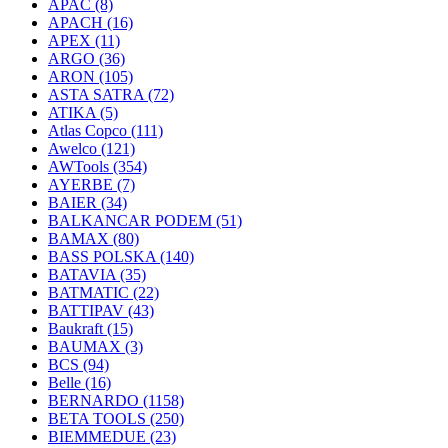
APAC
(8)
APACH
(16)
APEX
(11)
ARGO
(36)
ARON
(105)
ASTA SATRA
(72)
ATIKA
(5)
Atlas Copco
(111)
Awelco
(121)
AWTools
(354)
AYERBE
(7)
BAIER
(34)
BALKANCAR PODEM
(51)
BAMAX
(80)
BASS POLSKA
(140)
BATAVIA
(35)
BATMATIC
(22)
BATTIPAV
(43)
Baukraft
(15)
BAUMAX
(3)
BCS
(94)
Belle
(16)
BERNARDO
(1158)
BETA TOOLS
(250)
BIEMMEDUE
(23)