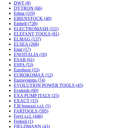
DWT
(8)
DYTRON
(66)
Edma
(119)
EIBENSTOCK
(40)
Einhell
(728)
ELECTROMASH
(111)
ELEFANT TOOLS
(81)
ELMAG
(137)
ELSEA
(268)
Enar
(17)
ENOITALIA
(10)
ESAB
(61)
ESPA
(53)
Euroboor
(53)
EUROKOMAX
(12)
Eurosystems
(74)
EVOLUTION POWER TOOLS
(45)
Evotools
(60)
EXA PUMP ITALY
(25)
EXACT
(15)
F.lli bonezzi s.r.l.
(1)
FARTOOLS
(595)
Fervi s.r.l.
(446)
Festool
(1)
FIELDMANN
(43)