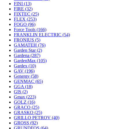
FINI
(13)
FIRE
(32)
FIXTEC
(25)
FLEX
(253)
FOGO
(96)
Force Tools
(166)
FRANKLIN ELECTRIC
(54)
FRONIUS
(5)
GAMATEH
(76)
Garden Star
(2)
Gardena
(287)
GardenMax
(105)
Gardex
(10)
GAV
(196)
Genergy
(58)
GENMAC
(65)
GGA
(18)
GIS
(2)
Gmax
(223)
GOLZ
(16)
GRACO
(25)
GRASKO
(25)
GRILLO PETROV
(40)
GROSS
(92)
GRUNDFOS
(64)