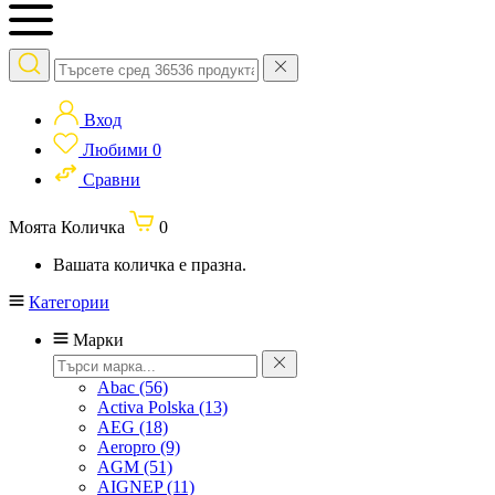
Вход
Любими
0
Сравни
Моята Количка
0
Вашата количка е празна.
Категории
Марки
Abac
(56)
Activa Polska
(13)
AEG
(18)
Aeropro
(9)
AGM
(51)
AIGNEP
(11)