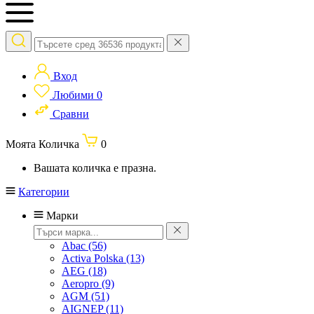
Вход
Любими
0
Сравни
Моята Количка
0
Вашата количка е празна.
Категории
Марки
Abac
(56)
Activa Polska
(13)
AEG
(18)
Aeropro
(9)
AGM
(51)
AIGNEP
(11)