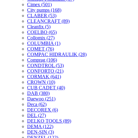
Cimex
(501)
City pumps
(168)
CLABER
(53)
CLEANCRAFT
(89)
Cleanfix
(5)
COELBO
(65)
Collomix
(27)
COLUMBIA
(1)
COMET
(76)
COMPAC HIDRAULIK
(28)
Comprag
(106)
CONDTROL
(53)
CONFORTO
(21)
CORMAK
(641)
CROWN
(10)
CUB CADET
(40)
DAB
(380)
Daewoo
(251)
Deca
(62)
DECOREX
(6)
DEL
(27)
DELKO TOOLS
(89)
DEMA
(122)
DEN-SIN
(3)
DENZEL
(122)