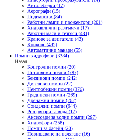
Автолебедки
(17)
Аерографи
(15)
Подемници
(84)
Работни лампи и прожектори
(201)
Хидравлични разпъвачи
(17)
Работни маси и тезгяси
(431)
Кранове за двигатели
(43)
Крикове
(495)
Автоматични макари
(55)
Помпи хидрофори
(3384)
Назад
Контролни помпи
(20)
Потопяеми помпи
(787)
Бензинови помпи
(242)
Дизелови помпи
(22)
Центробежни помпи
(376)
Градински помпи
(269)
Дренажни помпи
(262)
Сондажни помпи
(644)
Резервоари за вода
(17)
Аксесоари за водни помпи
(297)
Хидрофори
(258)
Помпи за басейн
(20)
Повишаване на налягане
(16)