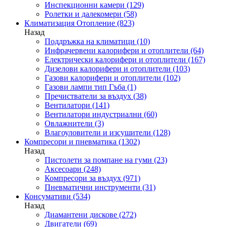
Инспекционни камери
(129)
Ролетки и далекомери
(58)
Климатизация Отопление
(823)
Назад
Поддръжка на климатици
(10)
Инфрачервени калорифери и отоплители
(64)
Електрически калорифери и отоплители
(167)
Дизелови калорифери и отоплители
(103)
Газови калорифери и отоплители
(102)
Газови лампи тип Гъба
(1)
Пречистватели за въздух
(38)
Вентилатори
(141)
Вентилатори индустриални
(60)
Овлажнители
(3)
Влагоуловители и изсушители
(128)
Компресори и пневматика
(1302)
Назад
Пистолети за помпане на гуми
(23)
Аксесоари
(248)
Компресори за въздух
(971)
Пневматични инструменти
(31)
Консумативи
(534)
Назад
Диамантени дискове
(272)
Двигатели
(69)