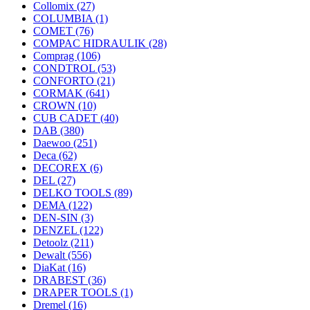
Collomix
(27)
COLUMBIA
(1)
COMET
(76)
COMPAC HIDRAULIK
(28)
Comprag
(106)
CONDTROL
(53)
CONFORTO
(21)
CORMAK
(641)
CROWN
(10)
CUB CADET
(40)
DAB
(380)
Daewoo
(251)
Deca
(62)
DECOREX
(6)
DEL
(27)
DELKO TOOLS
(89)
DEMA
(122)
DEN-SIN
(3)
DENZEL
(122)
Detoolz
(211)
Dewalt
(556)
DiaKat
(16)
DRABEST
(36)
DRAPER TOOLS
(1)
Dremel
(16)