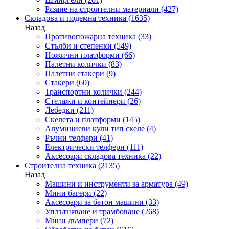
Рязане на строителни материали
(427)
Складова и подемна техника
(1635)
Назад
Противопожарна техника
(33)
Стълби и степенки
(549)
Ножични платформи
(66)
Палетни колички
(83)
Палетни стакери
(9)
Стакери
(60)
Транспортни колички
(244)
Стелажи и контейнери
(26)
Лебедки
(211)
Скелета и платформи
(145)
Алуминиеви кули тип скеле
(4)
Ръчни телфери
(41)
Електрически телфери
(111)
Аксесоари складова техника
(22)
Строителна техника
(2135)
Назад
Машини и инструменти за арматура
(49)
Мини багери
(22)
Аксесоари за бетон машини
(33)
Уплътняване и трамбоване
(268)
Мини дъмпери
(72)