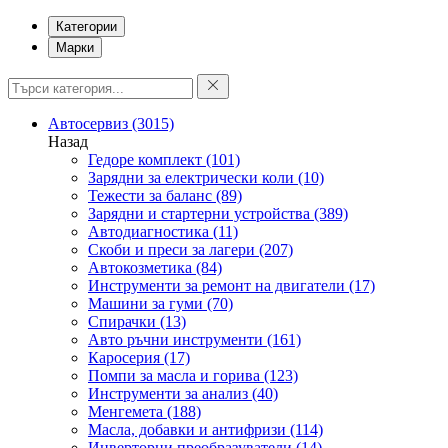
Категории
Марки
Автосервиз
(3015)
Назад
Гедоре комплект
(101)
Зарядни за електрически коли
(10)
Тежести за баланс
(89)
Зарядни и стартерни устройства
(389)
Автодиагностика
(11)
Скоби и преси за лагери
(207)
Автокозметика
(84)
Инструменти за ремонт на двигатели
(17)
Машини за гуми
(70)
Спирачки
(13)
Авто ръчни инструменти
(161)
Каросерия
(17)
Помпи за масла и горива
(123)
Инструменти за анализ
(40)
Менгемета
(188)
Масла, добавки и антифризи
(114)
Инверторни преобразуватели
(14)