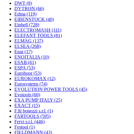
DWT
(8)
DYTRON
(66)
Edma
(119)
EIBENSTOCK
(40)
Einhell
(728)
ELECTROMASH
(111)
ELEFANT TOOLS
(81)
ELMAG
(137)
ELSEA
(268)
Enar
(17)
ENOITALIA
(10)
ESAB
(61)
ESPA
(53)
Euroboor
(53)
EUROKOMAX
(12)
Eurosystems
(74)
EVOLUTION POWER TOOLS
(45)
Evotools
(60)
EXA PUMP ITALY
(25)
EXACT
(15)
F.lli bonezzi s.r.l.
(1)
FARTOOLS
(595)
Fervi s.r.l.
(446)
Festool
(1)
FIELDMANN
(43)