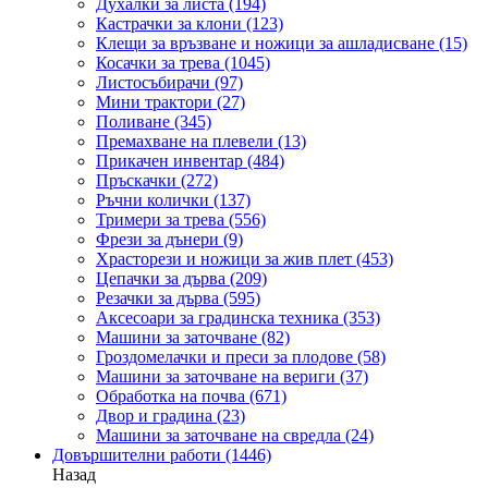
Духалки за листа
(194)
Кастрачки за клони
(123)
Клещи за връзване и ножици за ашладисване
(15)
Косачки за трева
(1045)
Листосъбирачи
(97)
Мини трактори
(27)
Поливане
(345)
Премахване на плевели
(13)
Прикачен инвентар
(484)
Пръскачки
(272)
Ръчни колички
(137)
Тримери за трева
(556)
Фрези за дънери
(9)
Храсторези и ножици за жив плет
(453)
Цепачки за дърва
(209)
Резачки за дърва
(595)
Аксесоари за градинска техника
(353)
Машини за заточване
(82)
Гроздомелачки и преси за плодове
(58)
Машини за заточване на вериги
(37)
Обработка на почва
(671)
Двор и градина
(23)
Машини за заточване на свредла
(24)
Довършителни работи
(1446)
Назад