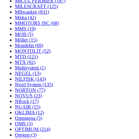
MICUL FERMIER
(187)
MILESCRAFT
(125)
MIlwaukee
(831)
Mirka
(42)
MMOTORS JSC
(68)
MMS
(19)
MOB
(5)
Möller
(15)
Mondelin
(69)
MONTOLIT
(52)
MTD
(121)
MTX
(92)
Multisystem
(1)
NEGEL
(13)
NILFISK
(143)
Nivel System
(135)
NORTON
(77)
NOVUS
(23)
NRock
(17)
NUAIR
(15)
OKLIMA
(12)
Omnigena
(5)
OMS
(3)
OPTIMUM
(214)
Oregon
(3)