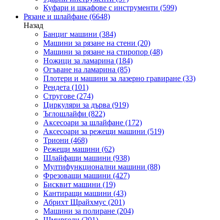
Куфари и шкафове с инструменти
(599)
Рязане и шлайфане
(6648)
Назад
Банциг машини
(384)
Машини за рязане на стени
(20)
Машини за рязане на стиропор
(48)
Ножици за ламарина
(184)
Огъване на ламарина
(85)
Плотери и машини за лазерно гравиране
(33)
Рендета
(101)
Стругове
(274)
Циркуляри за дърва
(919)
Ъглошлайфи
(822)
Аксесоари за шлайфане
(172)
Аксесоари за режещи машини
(519)
Триони
(468)
Режещи машини
(62)
Шлайфащи машини
(938)
Мултифункционални машини
(88)
Фрезоващи машини
(427)
Бисквит машини
(19)
Кантиращи машини
(43)
Абрихт Щрайхмус
(201)
Машини за полиране
(204)
Шмиргели
(201)