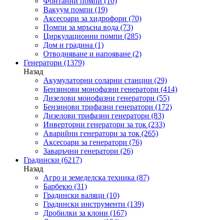
Фонтанни помпи
(10)
Вакуум помпи
(19)
Аксесоари за хидрофори
(70)
Помпи за мръсна вода
(73)
Циркулационни помпи
(285)
Дом и градина
(1)
Отводняване и напояване
(2)
Генератори
(1379)
Назад
Акумулаторни соларни станции
(29)
Бензинови монофазни генератори
(414)
Дизелови монофазни генератори
(55)
Бензинови трифазни генератори
(172)
Дизелови трифазни генератори
(83)
Инверторни генератори за ток
(233)
Аварийни генератори за ток
(265)
Аксесоари за генератори
(76)
Заваръчни генератори
(26)
Градински
(6217)
Назад
Агро и земеделска техника
(87)
Барбекю
(31)
Градински валяци
(10)
Градински инструменти
(139)
Дробилки за клони
(167)