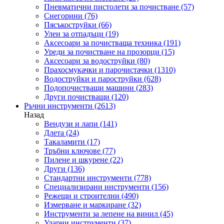
Пневматични пистолети за почистване
(57)
Снегорини
(76)
Пясъкоструйки
(66)
Улеи за отпадъци
(19)
Аксесоари за почистваща техника
(191)
Уреди за почистване на прозорци
(15)
Аксесоари за водоструйки
(80)
Прахосмукачки и парочистачки
(1310)
Водоструйки и пароструйки
(628)
Подопочистващи машини
(283)
Други почистващи
(120)
Ръчни инструменти
(2613)
Назад
Вендузи и лапи
(141)
Длета
(24)
Такаламити
(17)
Тръбни ключове
(77)
Пилене и шкурене
(22)
Други
(136)
Стандартни инструменти
(778)
Специализирани инструменти
(156)
Режещи и строителни
(490)
Измерване и маркиране
(32)
Инструменти за лепене на винил
(45)
Ударни инструменти
(37)