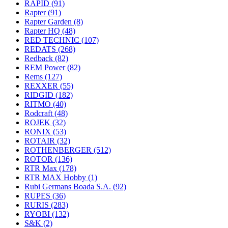
RAPID
(91)
Rapter
(91)
Rapter Garden
(8)
Rapter HQ
(48)
RED TECHNIC
(107)
REDATS
(268)
Redback
(82)
REM Power
(82)
Rems
(127)
REXXER
(55)
RIDGID
(182)
RITMO
(40)
Rodcraft
(48)
ROJEK
(32)
RONIX
(53)
ROTAIR
(32)
ROTHENBERGER
(512)
ROTOR
(136)
RTR Max
(178)
RTR MAX Hobby
(1)
Rubi Germans Boada S.A.
(92)
RUPES
(36)
RURIS
(283)
RYOBI
(132)
S&K
(2)