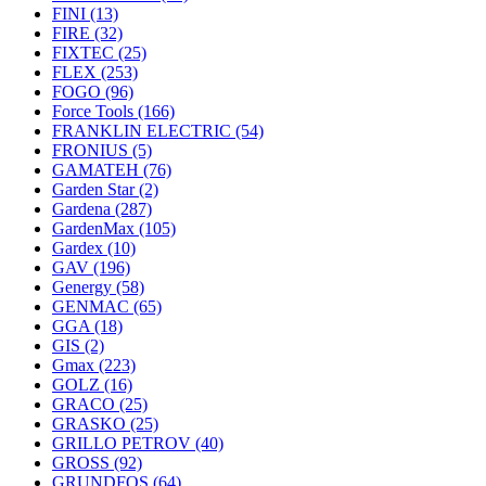
FINI
(13)
FIRE
(32)
FIXTEC
(25)
FLEX
(253)
FOGO
(96)
Force Tools
(166)
FRANKLIN ELECTRIC
(54)
FRONIUS
(5)
GAMATEH
(76)
Garden Star
(2)
Gardena
(287)
GardenMax
(105)
Gardex
(10)
GAV
(196)
Genergy
(58)
GENMAC
(65)
GGA
(18)
GIS
(2)
Gmax
(223)
GOLZ
(16)
GRACO
(25)
GRASKO
(25)
GRILLO PETROV
(40)
GROSS
(92)
GRUNDFOS
(64)