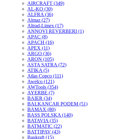
AIRCRAFT
(349)
AL-KO
(30)
ALFRA
(36)
Almaz
(27)
Altrad-Limex
(17)
ANNOVI REVERBERI
(1)
APAC
(8)
APACH
(16)
APEX
(11)
ARGO
(36)
ARON
(105)
ASTA SATRA
(72)
ATIKA
(5)
Atlas Copco
(111)
Awelco
(121)
AWTools
(354)
AYERBE
(7)
BAIER
(34)
BALKANCAR PODEM
(51)
BAMAX
(80)
BASS POLSKA
(140)
BATAVIA
(35)
BATMATIC
(22)
BATTIPAV
(43)
Baukraft
(15)