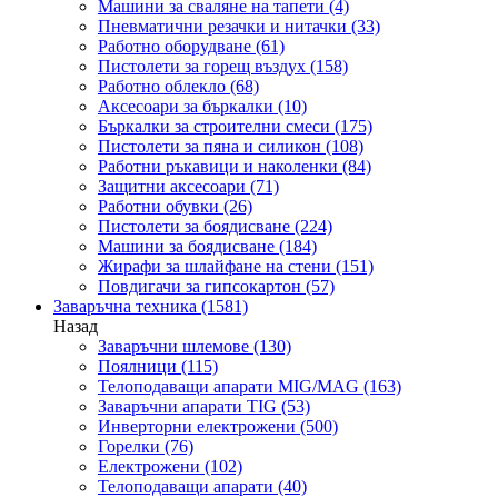
Машини за сваляне на тапети
(4)
Пневматични резачки и нитачки
(33)
Работно оборудване
(61)
Пистолети за горещ въздух
(158)
Работно облекло
(68)
Аксесоари за бъркалки
(10)
Бъркалки за строителни смеси
(175)
Пистолети за пяна и силикон
(108)
Работни ръкавици и наколенки
(84)
Защитни аксесоари
(71)
Работни обувки
(26)
Пистолети за боядисване
(224)
Машини за боядисване
(184)
Жирафи за шлайфане на стени
(151)
Повдигачи за гипсокартон
(57)
Заваръчна техника
(1581)
Назад
Заваръчни шлемове
(130)
Поялници
(115)
Телоподаващи апарати MIG/MAG
(163)
Заваръчни апарати TIG
(53)
Инверторни електрожени
(500)
Горелки
(76)
Електрожени
(102)
Телоподаващи апарати
(40)