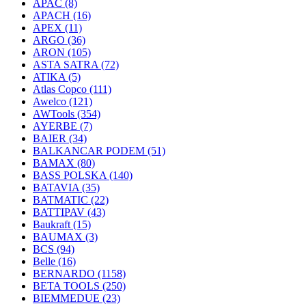
APAC
(8)
APACH
(16)
APEX
(11)
ARGO
(36)
ARON
(105)
ASTA SATRA
(72)
ATIKA
(5)
Atlas Copco
(111)
Awelco
(121)
AWTools
(354)
AYERBE
(7)
BAIER
(34)
BALKANCAR PODEM
(51)
BAMAX
(80)
BASS POLSKA
(140)
BATAVIA
(35)
BATMATIC
(22)
BATTIPAV
(43)
Baukraft
(15)
BAUMAX
(3)
BCS
(94)
Belle
(16)
BERNARDO
(1158)
BETA TOOLS
(250)
BIEMMEDUE
(23)