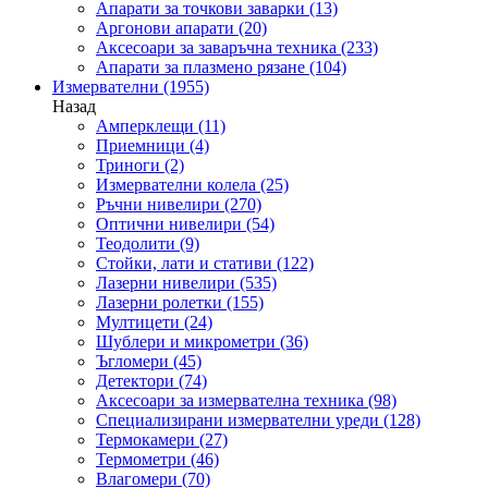
Апарати за точкови заварки
(13)
Аргонови апарати
(20)
Аксесоари за заваръчна техника
(233)
Апарати за плазмено рязане
(104)
Измервателни
(1955)
Назад
Амперклещи
(11)
Приемници
(4)
Триноги
(2)
Измервателни колела
(25)
Ръчни нивелири
(270)
Оптични нивелири
(54)
Теодолити
(9)
Стойки, лати и стативи
(122)
Лазерни нивелири
(535)
Лазерни ролетки
(155)
Мултицети
(24)
Шублери и микрометри
(36)
Ъгломери
(45)
Детектори
(74)
Аксесоари за измервателна техника
(98)
Специализирани измервателни уреди
(128)
Термокамери
(27)
Термометри
(46)
Влагомери
(70)