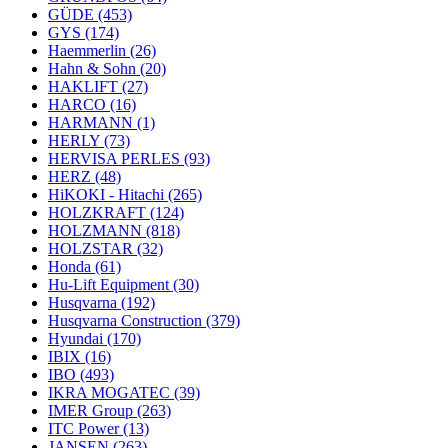
GÜDE
(453)
GYS
(174)
Haemmerlin
(26)
Hahn & Sohn
(20)
HAKLIFT
(27)
HARCO
(16)
HARMANN
(1)
HERLY
(73)
HERVISA PERLES
(93)
HERZ
(48)
HiKOKI - Hitachi
(265)
HOLZKRAFT
(124)
HOLZMANN
(818)
HOLZSTAR
(32)
Honda
(61)
Hu-Lift Equipment
(30)
Husqvarna
(192)
Husqvarna Construction
(379)
Hyundai
(170)
IBIX
(16)
IBO
(493)
IKRA MOGATEC
(39)
IMER Group
(263)
ITC Power
(13)
JANSEN
(263)