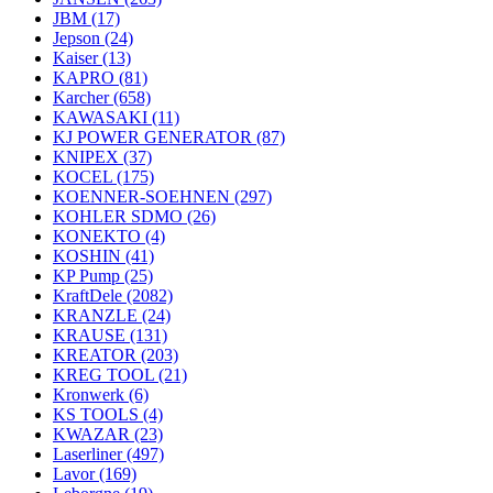
JBM
(17)
Jepson
(24)
Kaiser
(13)
KAPRO
(81)
Karcher
(658)
KAWASAKI
(11)
KJ POWER GENERATOR
(87)
KNIPEX
(37)
KOCEL
(175)
KOENNER-SOEHNEN
(297)
KOHLER SDMO
(26)
KONEKTO
(4)
KOSHIN
(41)
KP Pump
(25)
KraftDele
(2082)
KRANZLE
(24)
KRAUSE
(131)
KREATOR
(203)
KREG TOOL
(21)
Kronwerk
(6)
KS TOOLS
(4)
KWAZAR
(23)
Laserliner
(497)
Lavor
(169)