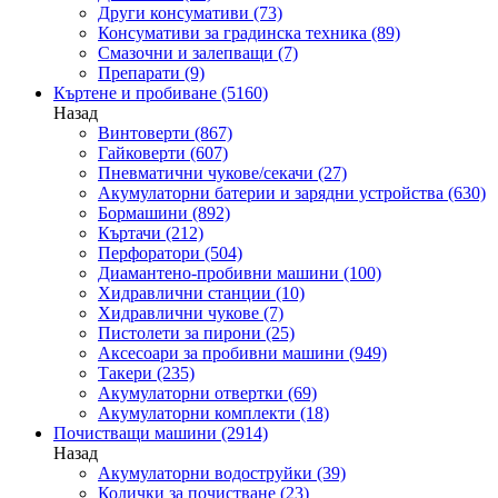
Други консумативи
(73)
Консумативи за градинска техника
(89)
Смазочни и залепващи
(7)
Препарати
(9)
Къртене и пробиване
(5160)
Назад
Винтоверти
(867)
Гайковерти
(607)
Пневматични чукове/секачи
(27)
Акумулаторни батерии и зарядни устройства
(630)
Бормашини
(892)
Къртачи
(212)
Перфоратори
(504)
Диамантено-пробивни машини
(100)
Хидравлични станции
(10)
Хидравлични чукове
(7)
Пистолети за пирони
(25)
Аксесоари за пробивни машини
(949)
Такери
(235)
Акумулаторни отвертки
(69)
Акумулаторни комплекти
(18)
Почистващи машини
(2914)
Назад
Акумулаторни водоструйки
(39)
Колички за почистване
(23)