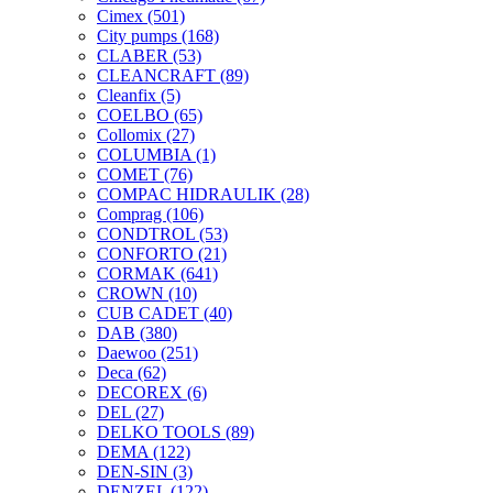
Cimex
(501)
City pumps
(168)
CLABER
(53)
CLEANCRAFT
(89)
Cleanfix
(5)
COELBO
(65)
Collomix
(27)
COLUMBIA
(1)
COMET
(76)
COMPAC HIDRAULIK
(28)
Comprag
(106)
CONDTROL
(53)
CONFORTO
(21)
CORMAK
(641)
CROWN
(10)
CUB CADET
(40)
DAB
(380)
Daewoo
(251)
Deca
(62)
DECOREX
(6)
DEL
(27)
DELKO TOOLS
(89)
DEMA
(122)
DEN-SIN
(3)
DENZEL
(122)