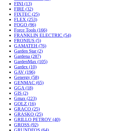
FINI
(13)
FIRE
(32)
FIXTEC
(25)
FLEX
(253)
FOGO
(96)
Force Tools
(166)
FRANKLIN ELECTRIC
(54)
FRONIUS
(5)
GAMATEH
(76)
Garden Star
(2)
Gardena
(287)
GardenMax
(105)
Gardex
(10)
GAV
(196)
Genergy
(58)
GENMAC
(65)
GGA
(18)
GIS
(2)
Gmax
(223)
GOLZ
(16)
GRACO
(25)
GRASKO
(25)
GRILLO PETROV
(40)
GROSS
(92)
GRUNDFOS
(64)