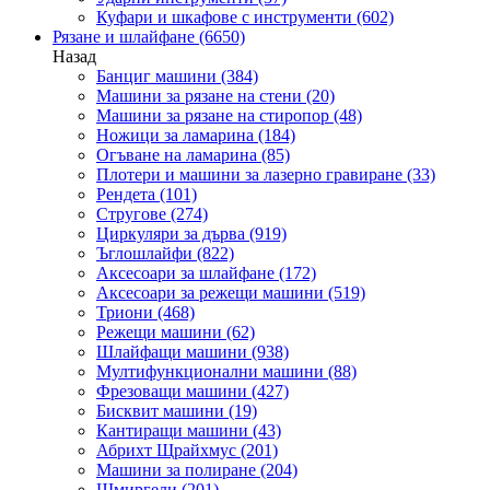
Куфари и шкафове с инструменти
(602)
Рязане и шлайфане
(6650)
Назад
Банциг машини
(384)
Машини за рязане на стени
(20)
Машини за рязане на стиропор
(48)
Ножици за ламарина
(184)
Огъване на ламарина
(85)
Плотери и машини за лазерно гравиране
(33)
Рендета
(101)
Стругове
(274)
Циркуляри за дърва
(919)
Ъглошлайфи
(822)
Аксесоари за шлайфане
(172)
Аксесоари за режещи машини
(519)
Триони
(468)
Режещи машини
(62)
Шлайфащи машини
(938)
Мултифункционални машини
(88)
Фрезоващи машини
(427)
Бисквит машини
(19)
Кантиращи машини
(43)
Абрихт Щрайхмус
(201)
Машини за полиране
(204)
Шмиргели
(201)