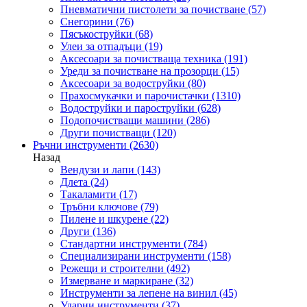
Пневматични пистолети за почистване
(57)
Снегорини
(76)
Пясъкоструйки
(68)
Улеи за отпадъци
(19)
Аксесоари за почистваща техника
(191)
Уреди за почистване на прозорци
(15)
Аксесоари за водоструйки
(80)
Прахосмукачки и парочистачки
(1310)
Водоструйки и пароструйки
(628)
Подопочистващи машини
(286)
Други почистващи
(120)
Ръчни инструменти
(2630)
Назад
Вендузи и лапи
(143)
Длета
(24)
Такаламити
(17)
Тръбни ключове
(79)
Пилене и шкурене
(22)
Други
(136)
Стандартни инструменти
(784)
Специализирани инструменти
(158)
Режещи и строителни
(492)
Измерване и маркиране
(32)
Инструменти за лепене на винил
(45)
Ударни инструменти
(37)