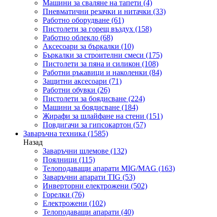
Машини за сваляне на тапети
(4)
Пневматични резачки и нитачки
(33)
Работно оборудване
(61)
Пистолети за горещ въздух
(158)
Работно облекло
(68)
Аксесоари за бъркалки
(10)
Бъркалки за строителни смеси
(175)
Пистолети за пяна и силикон
(108)
Работни ръкавици и наколенки
(84)
Защитни аксесоари
(71)
Работни обувки
(26)
Пистолети за боядисване
(224)
Машини за боядисване
(184)
Жирафи за шлайфане на стени
(151)
Повдигачи за гипсокартон
(57)
Заваръчна техника
(1585)
Назад
Заваръчни шлемове
(132)
Поялници
(115)
Телоподаващи апарати MIG/MAG
(163)
Заваръчни апарати TIG
(53)
Инверторни електрожени
(502)
Горелки
(76)
Електрожени
(102)
Телоподаващи апарати
(40)