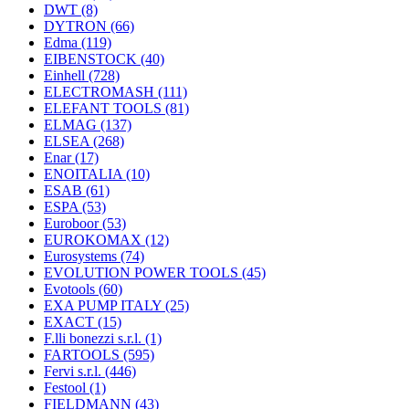
DWT
(8)
DYTRON
(66)
Edma
(119)
EIBENSTOCK
(40)
Einhell
(728)
ELECTROMASH
(111)
ELEFANT TOOLS
(81)
ELMAG
(137)
ELSEA
(268)
Enar
(17)
ENOITALIA
(10)
ESAB
(61)
ESPA
(53)
Euroboor
(53)
EUROKOMAX
(12)
Eurosystems
(74)
EVOLUTION POWER TOOLS
(45)
Evotools
(60)
EXA PUMP ITALY
(25)
EXACT
(15)
F.lli bonezzi s.r.l.
(1)
FARTOOLS
(595)
Fervi s.r.l.
(446)
Festool
(1)
FIELDMANN
(43)