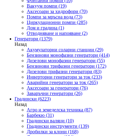
Фонтанни помпи
(10)
Вакуум помпи
(19)
Аксесоари за хидрофори
(70)
Помпи за мръсна вода
(73)
Циркулационни помпи
(285)
Дом и градина
(1)
Отводняване и напояване
(2)
Генератори
(1379)
Назад
Акумулаторни соларни станции
(29)
Бензинови монофазни генератори
(414)
Дизелови монофазни генератори
(55)
Бензинови трифазни генератори
(172)
Дизелови трифазни генератори
(83)
Инверторни генератори за ток
(233)
Аварийни генератори за ток
(265)
Аксесоари за генератори
(76)
Заваръчни генератори
(26)
Градински
(6223)
Назад
Агро и земеделска техника
(87)
Барбекю
(31)
Градински валяци
(10)
Градински инструменти
(139)
Дробилки за клони
(168)