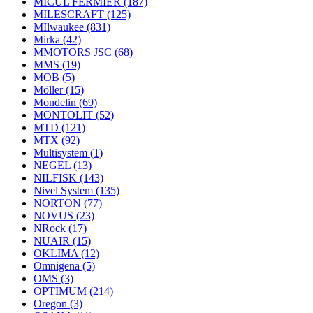
MICUL FERMIER
(187)
MILESCRAFT
(125)
MIlwaukee
(831)
Mirka
(42)
MMOTORS JSC
(68)
MMS
(19)
MOB
(5)
Möller
(15)
Mondelin
(69)
MONTOLIT
(52)
MTD
(121)
MTX
(92)
Multisystem
(1)
NEGEL
(13)
NILFISK
(143)
Nivel System
(135)
NORTON
(77)
NOVUS
(23)
NRock
(17)
NUAIR
(15)
OKLIMA
(12)
Omnigena
(5)
OMS
(3)
OPTIMUM
(214)
Oregon
(3)