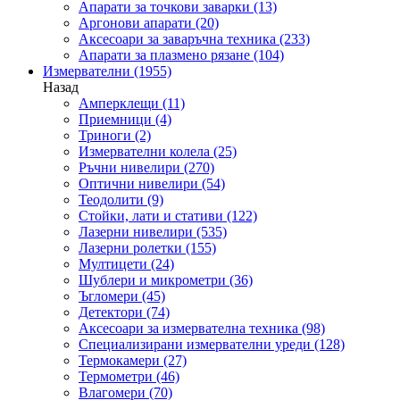
Апарати за точкови заварки
(13)
Аргонови апарати
(20)
Аксесоари за заваръчна техника
(233)
Апарати за плазмено рязане
(104)
Измервателни
(1955)
Назад
Амперклещи
(11)
Приемници
(4)
Триноги
(2)
Измервателни колела
(25)
Ръчни нивелири
(270)
Оптични нивелири
(54)
Теодолити
(9)
Стойки, лати и стативи
(122)
Лазерни нивелири
(535)
Лазерни ролетки
(155)
Мултицети
(24)
Шублери и микрометри
(36)
Ъгломери
(45)
Детектори
(74)
Аксесоари за измервателна техника
(98)
Специализирани измервателни уреди
(128)
Термокамери
(27)
Термометри
(46)
Влагомери
(70)