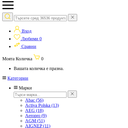
Вход
Любими
0
Сравни
Моята Количка
0
Вашата количка е празна.
Категории
Марки
Abac
(56)
Activa Polska
(13)
AEG
(18)
Aeropro
(9)
AGM
(51)
AIGNEP
(11)