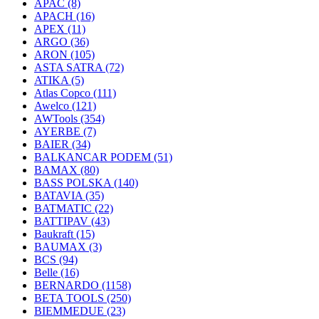
APAC
(8)
APACH
(16)
APEX
(11)
ARGO
(36)
ARON
(105)
ASTA SATRA
(72)
ATIKA
(5)
Atlas Copco
(111)
Awelco
(121)
AWTools
(354)
AYERBE
(7)
BAIER
(34)
BALKANCAR PODEM
(51)
BAMAX
(80)
BASS POLSKA
(140)
BATAVIA
(35)
BATMATIC
(22)
BATTIPAV
(43)
Baukraft
(15)
BAUMAX
(3)
BCS
(94)
Belle
(16)
BERNARDO
(1158)
BETA TOOLS
(250)
BIEMMEDUE
(23)