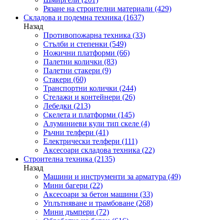
Рязане на строителни материали
(429)
Складова и подемна техника
(1637)
Назад
Противопожарна техника
(33)
Стълби и степенки
(549)
Ножични платформи
(66)
Палетни колички
(83)
Палетни стакери
(9)
Стакери
(60)
Транспортни колички
(244)
Стелажи и контейнери
(26)
Лебедки
(213)
Скелета и платформи
(145)
Алуминиеви кули тип скеле
(4)
Ръчни телфери
(41)
Електрически телфери
(111)
Аксесоари складова техника
(22)
Строителна техника
(2135)
Назад
Машини и инструменти за арматура
(49)
Мини багери
(22)
Аксесоари за бетон машини
(33)
Уплътняване и трамбоване
(268)
Мини дъмпери
(72)