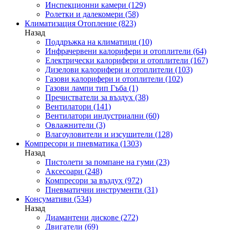
Инспекционни камери
(129)
Ролетки и далекомери
(58)
Климатизация Отопление
(823)
Назад
Поддръжка на климатици
(10)
Инфрачервени калорифери и отоплители
(64)
Електрически калорифери и отоплители
(167)
Дизелови калорифери и отоплители
(103)
Газови калорифери и отоплители
(102)
Газови лампи тип Гъба
(1)
Пречистватели за въздух
(38)
Вентилатори
(141)
Вентилатори индустриални
(60)
Овлажнители
(3)
Влагоуловители и изсушители
(128)
Компресори и пневматика
(1303)
Назад
Пистолети за помпане на гуми
(23)
Аксесоари
(248)
Компресори за въздух
(972)
Пневматични инструменти
(31)
Консумативи
(534)
Назад
Диамантени дискове
(272)
Двигатели
(69)