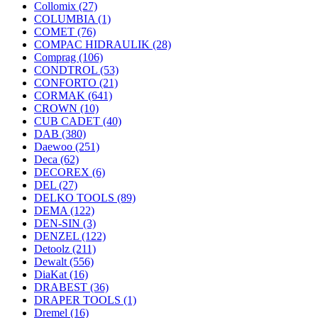
Collomix
(27)
COLUMBIA
(1)
COMET
(76)
COMPAC HIDRAULIK
(28)
Comprag
(106)
CONDTROL
(53)
CONFORTO
(21)
CORMAK
(641)
CROWN
(10)
CUB CADET
(40)
DAB
(380)
Daewoo
(251)
Deca
(62)
DECOREX
(6)
DEL
(27)
DELKO TOOLS
(89)
DEMA
(122)
DEN-SIN
(3)
DENZEL
(122)
Detoolz
(211)
Dewalt
(556)
DiaKat
(16)
DRABEST
(36)
DRAPER TOOLS
(1)
Dremel
(16)