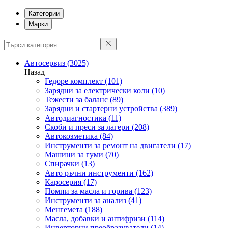
Категории
Марки
Автосервиз
(3025)
Назад
Гедоре комплект
(101)
Зарядни за електрически коли
(10)
Тежести за баланс
(89)
Зарядни и стартерни устройства
(389)
Автодиагностика
(11)
Скоби и преси за лагери
(208)
Автокозметика
(84)
Инструменти за ремонт на двигатели
(17)
Машини за гуми
(70)
Спирачки
(13)
Авто ръчни инструменти
(162)
Каросерия
(17)
Помпи за масла и горива
(123)
Инструменти за анализ
(41)
Менгемета
(188)
Масла, добавки и антифризи
(114)
Инверторни преобразуватели
(14)