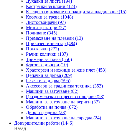
Духалки за листа
(194)
Кастрачки за клони
(123)
Клещи за връзване и ножици за ашладисване
(15)
Косачки за трева
(1048)
Листосъбирачи
(97)
Мини трактори
(27)
Поливане
(345)
Премахване на плевели
(13)
Прикачен инвентар
(484)
Пръскачки
(272)
Ръчни колички
(137)
Тримери за трева
(556)
Фрези за дънери
(10)
Храсторези и ножици за жив плет
(453)
Цепачки за дърва
(209)
Резачки за дърва
(595)
Аксесоари за градинска техника
(353)
Машини за заточване
(82)
Гроздомелачки и преси за плодове
(58)
Машини за заточване на вериги
(37)
Обработка на почва
(672)
Двор и градина
(23)
Машини за заточване на свредла
(24)
Довършителни работи
(1446)
Назад