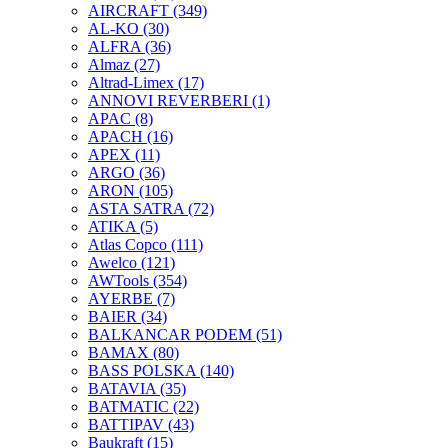
AIRCRAFT
(349)
AL-KO
(30)
ALFRA
(36)
Almaz
(27)
Altrad-Limex
(17)
ANNOVI REVERBERI
(1)
APAC
(8)
APACH
(16)
APEX
(11)
ARGO
(36)
ARON
(105)
ASTA SATRA
(72)
ATIKA
(5)
Atlas Copco
(111)
Awelco
(121)
AWTools
(354)
AYERBE
(7)
BAIER
(34)
BALKANCAR PODEM
(51)
BAMAX
(80)
BASS POLSKA
(140)
BATAVIA
(35)
BATMATIC
(22)
BATTIPAV
(43)
Baukraft
(15)