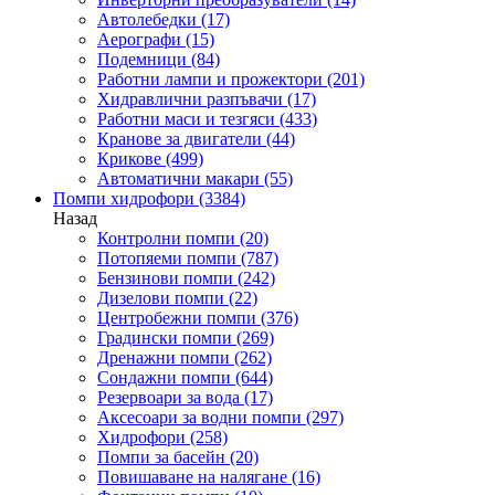
Автолебедки
(17)
Аерографи
(15)
Подемници
(84)
Работни лампи и прожектори
(201)
Хидравлични разпъвачи
(17)
Работни маси и тезгяси
(433)
Кранове за двигатели
(44)
Крикове
(499)
Автоматични макари
(55)
Помпи хидрофори
(3384)
Назад
Контролни помпи
(20)
Потопяеми помпи
(787)
Бензинови помпи
(242)
Дизелови помпи
(22)
Центробежни помпи
(376)
Градински помпи
(269)
Дренажни помпи
(262)
Сондажни помпи
(644)
Резервоари за вода
(17)
Аксесоари за водни помпи
(297)
Хидрофори
(258)
Помпи за басейн
(20)
Повишаване на налягане
(16)