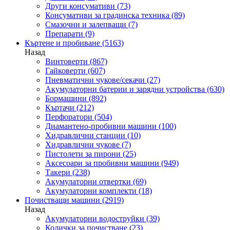
Други консумативи
(73)
Консумативи за градинска техника
(89)
Смазочни и залепващи
(7)
Препарати
(9)
Къртене и пробиване
(5163)
Назад
Винтоверти
(867)
Гайковерти
(607)
Пневматични чукове/секачи
(27)
Акумулаторни батерии и зарядни устройства
(630)
Бормашини
(892)
Къртачи
(212)
Перфоратори
(504)
Диамантено-пробивни машини
(100)
Хидравлични станции
(10)
Хидравлични чукове
(7)
Пистолети за пирони
(25)
Аксесоари за пробивни машини
(949)
Такери
(238)
Акумулаторни отвертки
(69)
Акумулаторни комплекти
(18)
Почистващи машини
(2919)
Назад
Акумулаторни водоструйки
(39)
Колички за почистване
(23)