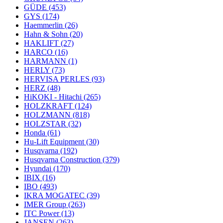
GÜDE
(453)
GYS
(174)
Haemmerlin
(26)
Hahn & Sohn
(20)
HAKLIFT
(27)
HARCO
(16)
HARMANN
(1)
HERLY
(73)
HERVISA PERLES
(93)
HERZ
(48)
HiKOKI - Hitachi
(265)
HOLZKRAFT
(124)
HOLZMANN
(818)
HOLZSTAR
(32)
Honda
(61)
Hu-Lift Equipment
(30)
Husqvarna
(192)
Husqvarna Construction
(379)
Hyundai
(170)
IBIX
(16)
IBO
(493)
IKRA MOGATEC
(39)
IMER Group
(263)
ITC Power
(13)
JANSEN
(263)