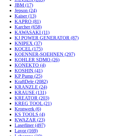
JBM
(17)
Jepson
(24)
Kaiser
(13)
KAPRO
(81)
Karcher
(658)
KAWASAKI
(11)
KJ POWER GENERATOR
(87)
KNIPEX
(37)
KOCEL
(175)
KOENNER-SOEHNEN
(297)
KOHLER SDMO
(26)
KONEKTO
(4)
KOSHIN
(41)
KP Pump
(25)
KraftDele
(2082)
KRANZLE
(24)
KRAUSE
(131)
KREATOR
(203)
KREG TOOL
(21)
Kronwerk
(6)
KS TOOLS
(4)
KWAZAR
(23)
Laserliner
(497)
Lavor
(169)