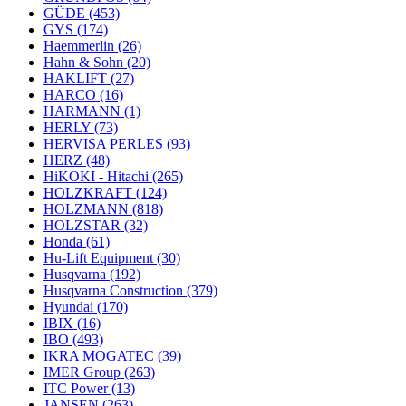
GÜDE
(453)
GYS
(174)
Haemmerlin
(26)
Hahn & Sohn
(20)
HAKLIFT
(27)
HARCO
(16)
HARMANN
(1)
HERLY
(73)
HERVISA PERLES
(93)
HERZ
(48)
HiKOKI - Hitachi
(265)
HOLZKRAFT
(124)
HOLZMANN
(818)
HOLZSTAR
(32)
Honda
(61)
Hu-Lift Equipment
(30)
Husqvarna
(192)
Husqvarna Construction
(379)
Hyundai
(170)
IBIX
(16)
IBO
(493)
IKRA MOGATEC
(39)
IMER Group
(263)
ITC Power
(13)
JANSEN
(263)