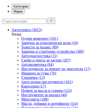
Категории
Марки
Автосервиз
(3015)
Назад
Гедоре комплект
(101)
Зарядни за електрически коли
(10)
Тежести за баланс
(89)
Зарядни и стартерни устройства
(389)
Автодиагностика
(11)
Скоби и преси за лагери
(207)
Автокозметика
(84)
Инструменти за ремонт на двигатели
(17)
Машини за гуми
(70)
Спирачки
(13)
Авто ръчни инструменти
(161)
Каросерия
(17)
Помпи за масла и горива
(123)
Инструменти за анализ
(40)
Менгемета
(188)
Масла, добавки и антифризи
(114)
Инверторни преобразуватели
(14)