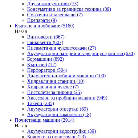
Други консумативи
(73)
Консумативи за градинска техника
(89)
Смазочни и залепващи
(7)
Препарати
(9)
Къртене и пробиване
(5160)
Назад
Винтоверти
(867)
Гайковерти
(607)
Пневматични чукове/секачи
(27)
Акумулаторни батерии и зарядни устройства
(630)
Бормашини
(892)
Къртачи
(212)
Перфоратори
(504)
Диамантено-пробивни машини
(100)
Хидравлични станции
(10)
Хидравлични чукове
(7)
Пистолети за пирони
(25)
Аксесоари за пробивни машини
(949)
Такери
(235)
Акумулаторни отвертки
(69)
Акумулаторни комплекти
(18)
Почистващи машини
(2914)
Назад
Акумулаторни водоструйки
(39)
Колички за почистване
(23)