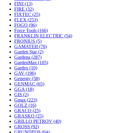
FINI
(13)
FIRE
(32)
FIXTEC
(25)
FLEX
(253)
FOGO
(96)
Force Tools
(166)
FRANKLIN ELECTRIC
(54)
FRONIUS
(5)
GAMATEH
(76)
Garden Star
(2)
Gardena
(287)
GardenMax
(105)
Gardex
(10)
GAV
(196)
Genergy
(58)
GENMAC
(65)
GGA
(18)
GIS
(2)
Gmax
(223)
GOLZ
(16)
GRACO
(25)
GRASKO
(25)
GRILLO PETROV
(40)
GROSS
(92)
GRUNDFOS
(64)