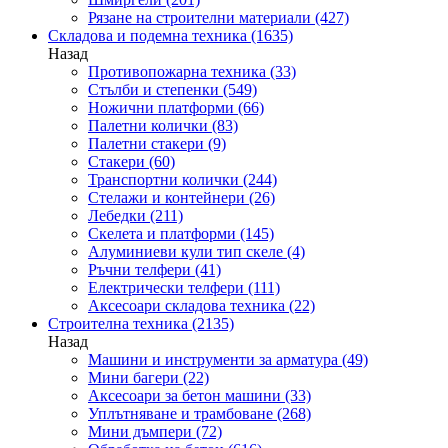
Рязане на строителни материали
(427)
Складова и подемна техника
(1635)
Назад
Противопожарна техника
(33)
Стълби и степенки
(549)
Ножични платформи
(66)
Палетни колички
(83)
Палетни стакери
(9)
Стакери
(60)
Транспортни колички
(244)
Стелажи и контейнери
(26)
Лебедки
(211)
Скелета и платформи
(145)
Алуминиеви кули тип скеле
(4)
Ръчни телфери
(41)
Електрически телфери
(111)
Аксесоари складова техника
(22)
Строителна техника
(2135)
Назад
Машини и инструменти за арматура
(49)
Мини багери
(22)
Аксесоари за бетон машини
(33)
Уплътняване и трамбоване
(268)
Мини дъмпери
(72)