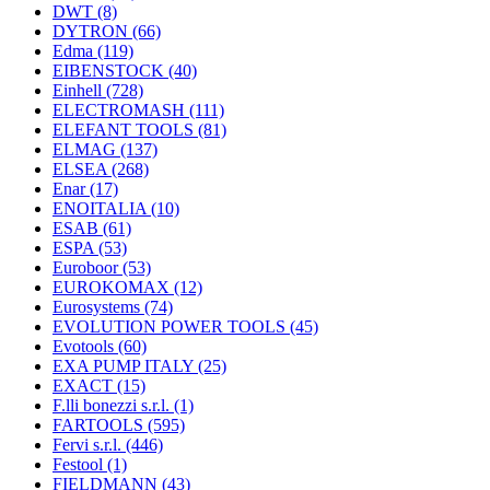
DWT
(8)
DYTRON
(66)
Edma
(119)
EIBENSTOCK
(40)
Einhell
(728)
ELECTROMASH
(111)
ELEFANT TOOLS
(81)
ELMAG
(137)
ELSEA
(268)
Enar
(17)
ENOITALIA
(10)
ESAB
(61)
ESPA
(53)
Euroboor
(53)
EUROKOMAX
(12)
Eurosystems
(74)
EVOLUTION POWER TOOLS
(45)
Evotools
(60)
EXA PUMP ITALY
(25)
EXACT
(15)
F.lli bonezzi s.r.l.
(1)
FARTOOLS
(595)
Fervi s.r.l.
(446)
Festool
(1)
FIELDMANN
(43)