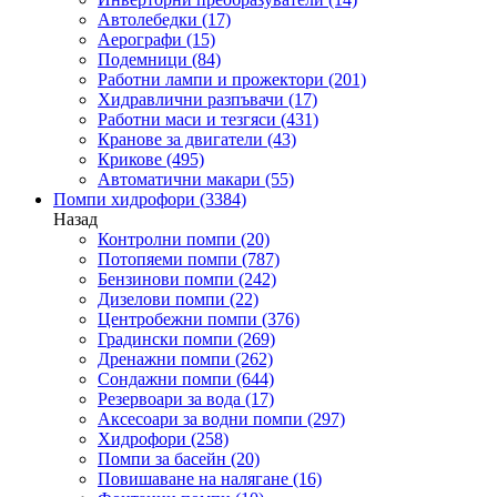
Автолебедки
(17)
Аерографи
(15)
Подемници
(84)
Работни лампи и прожектори
(201)
Хидравлични разпъвачи
(17)
Работни маси и тезгяси
(431)
Кранове за двигатели
(43)
Крикове
(495)
Автоматични макари
(55)
Помпи хидрофори
(3384)
Назад
Контролни помпи
(20)
Потопяеми помпи
(787)
Бензинови помпи
(242)
Дизелови помпи
(22)
Центробежни помпи
(376)
Градински помпи
(269)
Дренажни помпи
(262)
Сондажни помпи
(644)
Резервоари за вода
(17)
Аксесоари за водни помпи
(297)
Хидрофори
(258)
Помпи за басейн
(20)
Повишаване на налягане
(16)