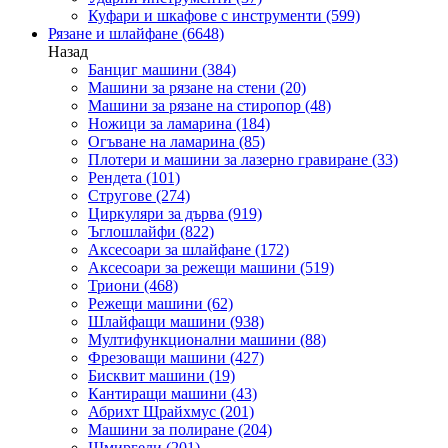
Куфари и шкафове с инструменти
(599)
Рязане и шлайфане
(6648)
Назад
Банциг машини
(384)
Машини за рязане на стени
(20)
Машини за рязане на стиропор
(48)
Ножици за ламарина
(184)
Огъване на ламарина
(85)
Плотери и машини за лазерно гравиране
(33)
Рендета
(101)
Стругове
(274)
Циркуляри за дърва
(919)
Ъглошлайфи
(822)
Аксесоари за шлайфане
(172)
Аксесоари за режещи машини
(519)
Триони
(468)
Режещи машини
(62)
Шлайфащи машини
(938)
Мултифункционални машини
(88)
Фрезоващи машини
(427)
Бисквит машини
(19)
Кантиращи машини
(43)
Абрихт Щрайхмус
(201)
Машини за полиране
(204)
Шмиргели
(201)