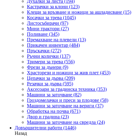
Духалки за листа
(194)
Кастрачки за клони
(123)
Клещи за връзване и ножици за ашладисване
(15)
Косачки за трева
(1045)
Листосъбирачи
(97)
Мини трактори
(27)
Поливане
(345)
Премахване на плевели
(13)
Прикачен инвентар
(484)
Пръскачки
(272)
Ръчни колички
(137)
Тримери за трева
(556)
Фрези за дънери
(9)
Храсторези и ножици за жив плет
(453)
Цепачки за дърва
(209)
Резачки за дърва
(595)
Аксесоари за градинска техника
(353)
Машини за заточване
(82)
Гроздомелачки и преси за плодове
(58)
Машини за заточване на вериги
(37)
Обработка на почва
(671)
Двор и градина
(23)
Машини за заточване на свредла
(24)
Довършителни работи
(1446)
Назад