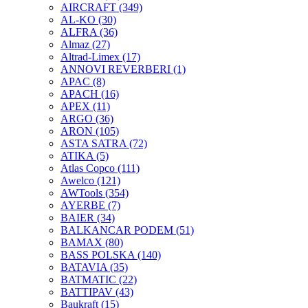
AIRCRAFT
(349)
AL-KO
(30)
ALFRA
(36)
Almaz
(27)
Altrad-Limex
(17)
ANNOVI REVERBERI
(1)
APAC
(8)
APACH
(16)
APEX
(11)
ARGO
(36)
ARON
(105)
ASTA SATRA
(72)
ATIKA
(5)
Atlas Copco
(111)
Awelco
(121)
AWTools
(354)
AYERBE
(7)
BAIER
(34)
BALKANCAR PODEM
(51)
BAMAX
(80)
BASS POLSKA
(140)
BATAVIA
(35)
BATMATIC
(22)
BATTIPAV
(43)
Baukraft
(15)