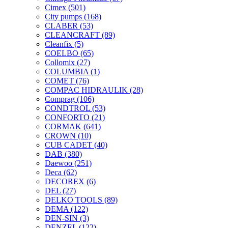
Cimex
(501)
City pumps
(168)
CLABER
(53)
CLEANCRAFT
(89)
Cleanfix
(5)
COELBO
(65)
Collomix
(27)
COLUMBIA
(1)
COMET
(76)
COMPAC HIDRAULIK
(28)
Comprag
(106)
CONDTROL
(53)
CONFORTO
(21)
CORMAK
(641)
CROWN
(10)
CUB CADET
(40)
DAB
(380)
Daewoo
(251)
Deca
(62)
DECOREX
(6)
DEL
(27)
DELKO TOOLS
(89)
DEMA
(122)
DEN-SIN
(3)
DENZEL
(122)