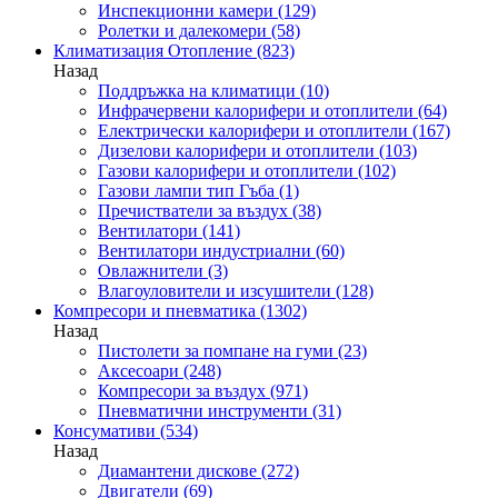
Инспекционни камери
(129)
Ролетки и далекомери
(58)
Климатизация Отопление
(823)
Назад
Поддръжка на климатици
(10)
Инфрачервени калорифери и отоплители
(64)
Електрически калорифери и отоплители
(167)
Дизелови калорифери и отоплители
(103)
Газови калорифери и отоплители
(102)
Газови лампи тип Гъба
(1)
Пречистватели за въздух
(38)
Вентилатори
(141)
Вентилатори индустриални
(60)
Овлажнители
(3)
Влагоуловители и изсушители
(128)
Компресори и пневматика
(1302)
Назад
Пистолети за помпане на гуми
(23)
Аксесоари
(248)
Компресори за въздух
(971)
Пневматични инструменти
(31)
Консумативи
(534)
Назад
Диамантени дискове
(272)
Двигатели
(69)