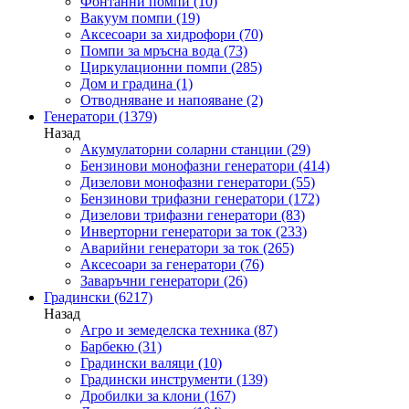
Фонтанни помпи
(10)
Вакуум помпи
(19)
Аксесоари за хидрофори
(70)
Помпи за мръсна вода
(73)
Циркулационни помпи
(285)
Дом и градина
(1)
Отводняване и напояване
(2)
Генератори
(1379)
Назад
Акумулаторни соларни станции
(29)
Бензинови монофазни генератори
(414)
Дизелови монофазни генератори
(55)
Бензинови трифазни генератори
(172)
Дизелови трифазни генератори
(83)
Инверторни генератори за ток
(233)
Аварийни генератори за ток
(265)
Аксесоари за генератори
(76)
Заваръчни генератори
(26)
Градински
(6217)
Назад
Агро и земеделска техника
(87)
Барбекю
(31)
Градински валяци
(10)
Градински инструменти
(139)
Дробилки за клони
(167)