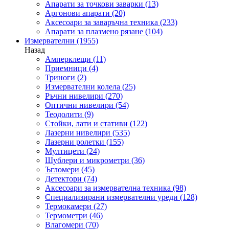
Апарати за точкови заварки
(13)
Аргонови апарати
(20)
Аксесоари за заваръчна техника
(233)
Апарати за плазмено рязане
(104)
Измервателни
(1955)
Назад
Амперклещи
(11)
Приемници
(4)
Триноги
(2)
Измервателни колела
(25)
Ръчни нивелири
(270)
Оптични нивелири
(54)
Теодолити
(9)
Стойки, лати и стативи
(122)
Лазерни нивелири
(535)
Лазерни ролетки
(155)
Мултицети
(24)
Шублери и микрометри
(36)
Ъгломери
(45)
Детектори
(74)
Аксесоари за измервателна техника
(98)
Специализирани измервателни уреди
(128)
Термокамери
(27)
Термометри
(46)
Влагомери
(70)