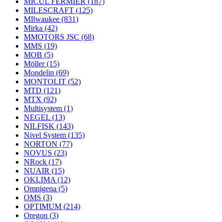
MICUL FERMIER
(187)
MILESCRAFT
(125)
MIlwaukee
(831)
Mirka
(42)
MMOTORS JSC
(68)
MMS
(19)
MOB
(5)
Möller
(15)
Mondelin
(69)
MONTOLIT
(52)
MTD
(121)
MTX
(92)
Multisystem
(1)
NEGEL
(13)
NILFISK
(143)
Nivel System
(135)
NORTON
(77)
NOVUS
(23)
NRock
(17)
NUAIR
(15)
OKLIMA
(12)
Omnigena
(5)
OMS
(3)
OPTIMUM
(214)
Oregon
(3)