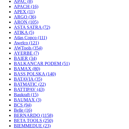
APAC
(8)
APACH
(16)
APEX
(11)
ARGO
(36)
ARON
(105)
ASTA SATRA
(72)
ATIKA
(5)
Atlas Copco
(111)
Awelco
(121)
AWTools
(354)
AYERBE
(7)
BAIER
(34)
BALKANCAR PODEM
(51)
BAMAX
(80)
BASS POLSKA
(140)
BATAVIA
(35)
BATMATIC
(22)
BATTIPAV
(43)
Baukraft
(15)
BAUMAX
(3)
BCS
(94)
Belle
(16)
BERNARDO
(1158)
BETA TOOLS
(250)
BIEMMEDUE
(23)