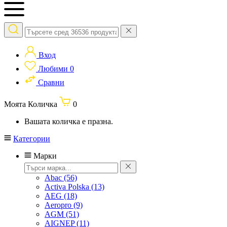
Вход
Любими
0
Сравни
Моята Количка
0
Вашата количка е празна.
Категории
Марки
Abac
(56)
Activa Polska
(13)
AEG
(18)
Aeropro
(9)
AGM
(51)
AIGNEP
(11)