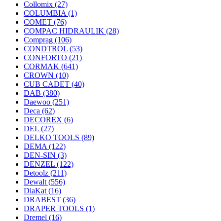
Collomix
(27)
COLUMBIA
(1)
COMET
(76)
COMPAC HIDRAULIK
(28)
Comprag
(106)
CONDTROL
(53)
CONFORTO
(21)
CORMAK
(641)
CROWN
(10)
CUB CADET
(40)
DAB
(380)
Daewoo
(251)
Deca
(62)
DECOREX
(6)
DEL
(27)
DELKO TOOLS
(89)
DEMA
(122)
DEN-SIN
(3)
DENZEL
(122)
Detoolz
(211)
Dewalt
(556)
DiaKat
(16)
DRABEST
(36)
DRAPER TOOLS
(1)
Dremel
(16)