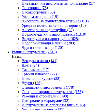
Пневматични пистолети за почистване
(57)
Снегорини
(76)
Пясъкоструйки
(66)
Улеи за отпадъци
(19)
Аксесоари за почистваща техника
(191)
Уреди за почистване на прозорци
(15)
Аксесоари за водоструйки
(80)
Прахосмукачки и парочистачки
(1310)
Водоструйки и пароструйки
(628)
Подопочистващи машини
(283)
Други почистващи
(120)
Ръчни инструменти
(2613)
Назад
Вендузи и лапи
(141)
Длета
(24)
Такаламити
(17)
Тръбни ключове
(77)
Пилене и шкурене
(22)
Други
(136)
Стандартни инструменти
(778)
Специализирани инструменти
(156)
Режещи и строителни
(490)
Измерване и маркиране
(32)
Инструменти за лепене на винил
(45)
Ударни инструменти
(37)