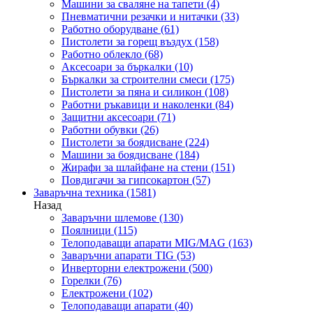
Машини за сваляне на тапети
(4)
Пневматични резачки и нитачки
(33)
Работно оборудване
(61)
Пистолети за горещ въздух
(158)
Работно облекло
(68)
Аксесоари за бъркалки
(10)
Бъркалки за строителни смеси
(175)
Пистолети за пяна и силикон
(108)
Работни ръкавици и наколенки
(84)
Защитни аксесоари
(71)
Работни обувки
(26)
Пистолети за боядисване
(224)
Машини за боядисване
(184)
Жирафи за шлайфане на стени
(151)
Повдигачи за гипсокартон
(57)
Заваръчна техника
(1581)
Назад
Заваръчни шлемове
(130)
Поялници
(115)
Телоподаващи апарати MIG/MAG
(163)
Заваръчни апарати TIG
(53)
Инверторни електрожени
(500)
Горелки
(76)
Електрожени
(102)
Телоподаващи апарати
(40)