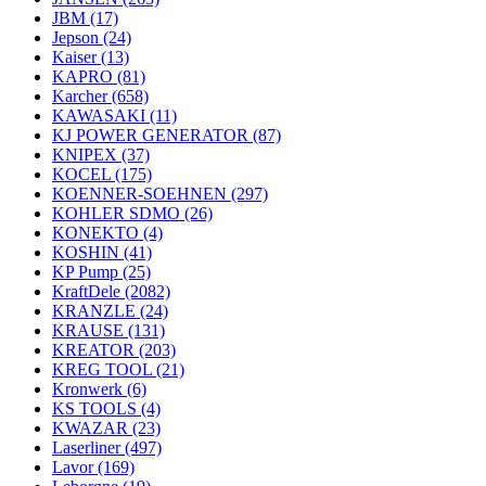
JBM
(17)
Jepson
(24)
Kaiser
(13)
KAPRO
(81)
Karcher
(658)
KAWASAKI
(11)
KJ POWER GENERATOR
(87)
KNIPEX
(37)
KOCEL
(175)
KOENNER-SOEHNEN
(297)
KOHLER SDMO
(26)
KONEKTO
(4)
KOSHIN
(41)
KP Pump
(25)
KraftDele
(2082)
KRANZLE
(24)
KRAUSE
(131)
KREATOR
(203)
KREG TOOL
(21)
Kronwerk
(6)
KS TOOLS
(4)
KWAZAR
(23)
Laserliner
(497)
Lavor
(169)