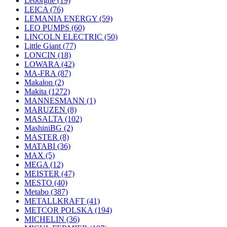
Leborgne
(19)
LEICA
(76)
LEMANIA ENERGY
(59)
LEO PUMPS
(60)
LINCOLN ELECTRIC
(50)
Little Giant
(77)
LONCIN
(18)
LOWARA
(42)
MA-FRA
(87)
Makalon
(2)
Makita
(1272)
MANNESMANN
(1)
MARUZEN
(8)
MASALTA
(102)
MashiniBG
(2)
MASTER
(8)
MATABI
(36)
MAX
(5)
MEGA
(12)
MEISTER
(47)
MESTO
(40)
Metabo
(387)
METALLKRAFT
(41)
METCOR POLSKA
(194)
MICHELIN
(36)