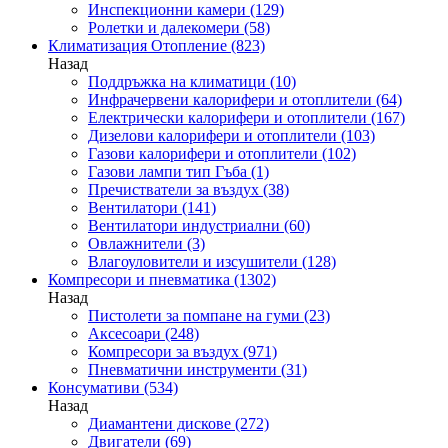
Инспекционни камери
(129)
Ролетки и далекомери
(58)
Климатизация Отопление
(823)
Назад
Поддръжка на климатици
(10)
Инфрачервени калорифери и отоплители
(64)
Електрически калорифери и отоплители
(167)
Дизелови калорифери и отоплители
(103)
Газови калорифери и отоплители
(102)
Газови лампи тип Гъба
(1)
Пречистватели за въздух
(38)
Вентилатори
(141)
Вентилатори индустриални
(60)
Овлажнители
(3)
Влагоуловители и изсушители
(128)
Компресори и пневматика
(1302)
Назад
Пистолети за помпане на гуми
(23)
Аксесоари
(248)
Компресори за въздух
(971)
Пневматични инструменти
(31)
Консумативи
(534)
Назад
Диамантени дискове
(272)
Двигатели
(69)