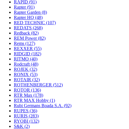
RAPID
(91)
Rapter
(91)
Rapter Garden
(8)
Rapter HQ
(48)
RED TECHNIC
(107)
REDATS
(268)
Redback
(82)
REM Power
(82)
Rems
(127)
REXXER
(55)
RIDGID
(182)
RITMO
(40)
Rodcraft
(48)
ROJEK
(32)
RONIX
(53)
ROTAIR
(32)
ROTHENBERGER
(512)
ROTOR
(136)
RTR Max
(178)
RTR MAX Hobby
(1)
Rubi Germans Boada S.A.
(92)
RUPES
(36)
RURIS
(283)
RYOBI
(132)
S&K
(2)