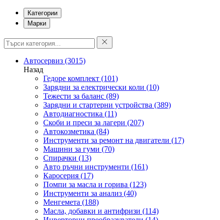
Категории
Марки
Автосервиз
(3015)
Назад
Гедоре комплект
(101)
Зарядни за електрически коли
(10)
Тежести за баланс
(89)
Зарядни и стартерни устройства
(389)
Автодиагностика
(11)
Скоби и преси за лагери
(207)
Автокозметика
(84)
Инструменти за ремонт на двигатели
(17)
Машини за гуми
(70)
Спирачки
(13)
Авто ръчни инструменти
(161)
Каросерия
(17)
Помпи за масла и горива
(123)
Инструменти за анализ
(40)
Менгемета
(188)
Масла, добавки и антифризи
(114)
Инверторни преобразуватели
(14)