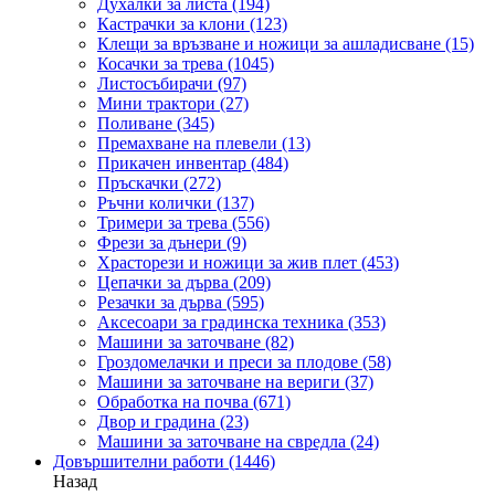
Духалки за листа
(194)
Кастрачки за клони
(123)
Клещи за връзване и ножици за ашладисване
(15)
Косачки за трева
(1045)
Листосъбирачи
(97)
Мини трактори
(27)
Поливане
(345)
Премахване на плевели
(13)
Прикачен инвентар
(484)
Пръскачки
(272)
Ръчни колички
(137)
Тримери за трева
(556)
Фрези за дънери
(9)
Храсторези и ножици за жив плет
(453)
Цепачки за дърва
(209)
Резачки за дърва
(595)
Аксесоари за градинска техника
(353)
Машини за заточване
(82)
Гроздомелачки и преси за плодове
(58)
Машини за заточване на вериги
(37)
Обработка на почва
(671)
Двор и градина
(23)
Машини за заточване на свредла
(24)
Довършителни работи
(1446)
Назад