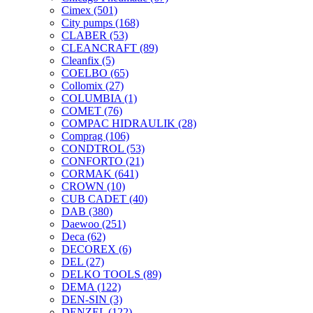
Cimex
(501)
City pumps
(168)
CLABER
(53)
CLEANCRAFT
(89)
Cleanfix
(5)
COELBO
(65)
Collomix
(27)
COLUMBIA
(1)
COMET
(76)
COMPAC HIDRAULIK
(28)
Comprag
(106)
CONDTROL
(53)
CONFORTO
(21)
CORMAK
(641)
CROWN
(10)
CUB CADET
(40)
DAB
(380)
Daewoo
(251)
Deca
(62)
DECOREX
(6)
DEL
(27)
DELKO TOOLS
(89)
DEMA
(122)
DEN-SIN
(3)
DENZEL
(122)