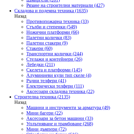
Рязане на строителни материали
(427)
Складова и подемна техника
(1635)
Назад
Противопожарна техника
(33)
Стълби и степенки
(549)
Ножични платформи
(66)
Палетни колички
(83)
Палетни стакери
(9)
Стакери
(60)
Транспортни колички
(244)
Стелажи и контейнери
(26)
Лебедки
(211)
Скелета и платформи
(145)
Алуминиеви кули тип скеле
(4)
Ръчни телфери
(41)
Електрически телфери
(111)
Аксесоари складова техника
(22)
Строителна техника
(2135)
Назад
Машини и инструменти за арматура
(49)
Мини багери
(22)
Аксесоари за бетон машини
(33)
Уплътняване и трамбоване
(268)
Мини дъмпери
(72)