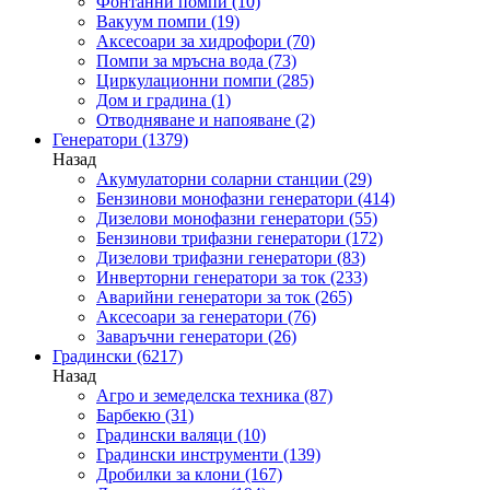
Фонтанни помпи
(10)
Вакуум помпи
(19)
Аксесоари за хидрофори
(70)
Помпи за мръсна вода
(73)
Циркулационни помпи
(285)
Дом и градина
(1)
Отводняване и напояване
(2)
Генератори
(1379)
Назад
Акумулаторни соларни станции
(29)
Бензинови монофазни генератори
(414)
Дизелови монофазни генератори
(55)
Бензинови трифазни генератори
(172)
Дизелови трифазни генератори
(83)
Инверторни генератори за ток
(233)
Аварийни генератори за ток
(265)
Аксесоари за генератори
(76)
Заваръчни генератори
(26)
Градински
(6217)
Назад
Агро и земеделска техника
(87)
Барбекю
(31)
Градински валяци
(10)
Градински инструменти
(139)
Дробилки за клони
(167)