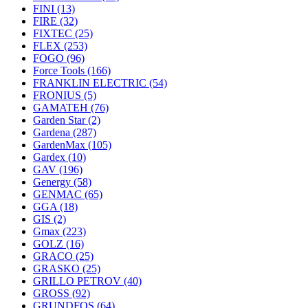
FINI
(13)
FIRE
(32)
FIXTEC
(25)
FLEX
(253)
FOGO
(96)
Force Tools
(166)
FRANKLIN ELECTRIC
(54)
FRONIUS
(5)
GAMATEH
(76)
Garden Star
(2)
Gardena
(287)
GardenMax
(105)
Gardex
(10)
GAV
(196)
Genergy
(58)
GENMAC
(65)
GGA
(18)
GIS
(2)
Gmax
(223)
GOLZ
(16)
GRACO
(25)
GRASKO
(25)
GRILLO PETROV
(40)
GROSS
(92)
GRUNDFOS
(64)