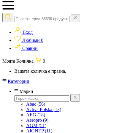
Вход
Любими
0
Сравни
Моята Количка
0
Вашата количка е празна.
Категории
Марки
Abac
(56)
Activa Polska
(13)
AEG
(18)
Aeropro
(9)
AGM
(51)
AIGNEP
(11)