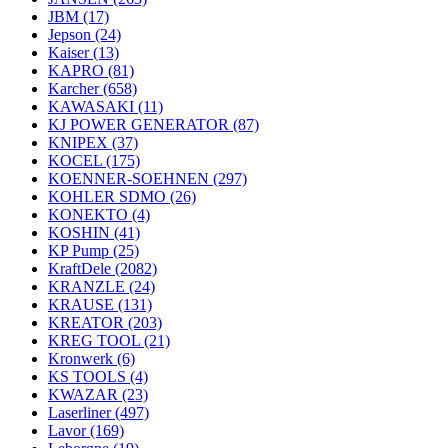
JBM
(17)
Jepson
(24)
Kaiser
(13)
KAPRO
(81)
Karcher
(658)
KAWASAKI
(11)
KJ POWER GENERATOR
(87)
KNIPEX
(37)
KOCEL
(175)
KOENNER-SOEHNEN
(297)
KOHLER SDMO
(26)
KONEKTO
(4)
KOSHIN
(41)
KP Pump
(25)
KraftDele
(2082)
KRANZLE
(24)
KRAUSE
(131)
KREATOR
(203)
KREG TOOL
(21)
Kronwerk
(6)
KS TOOLS
(4)
KWAZAR
(23)
Laserliner
(497)
Lavor
(169)