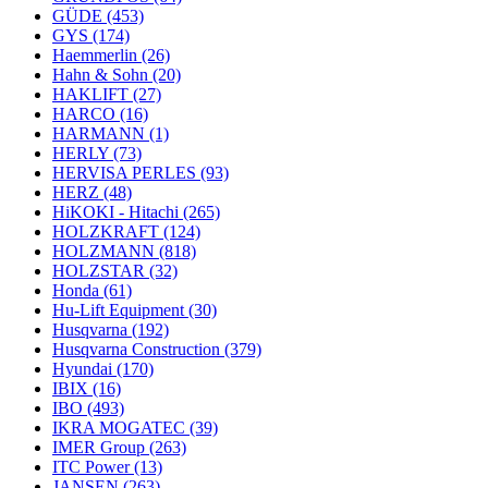
GÜDE
(453)
GYS
(174)
Haemmerlin
(26)
Hahn & Sohn
(20)
HAKLIFT
(27)
HARCO
(16)
HARMANN
(1)
HERLY
(73)
HERVISA PERLES
(93)
HERZ
(48)
HiKOKI - Hitachi
(265)
HOLZKRAFT
(124)
HOLZMANN
(818)
HOLZSTAR
(32)
Honda
(61)
Hu-Lift Equipment
(30)
Husqvarna
(192)
Husqvarna Construction
(379)
Hyundai
(170)
IBIX
(16)
IBO
(493)
IKRA MOGATEC
(39)
IMER Group
(263)
ITC Power
(13)
JANSEN
(263)