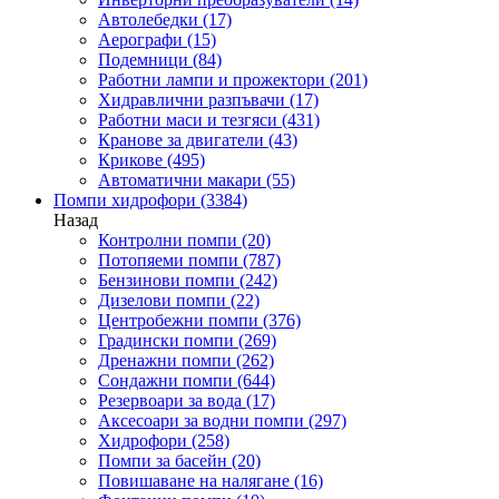
Автолебедки
(17)
Аерографи
(15)
Подемници
(84)
Работни лампи и прожектори
(201)
Хидравлични разпъвачи
(17)
Работни маси и тезгяси
(431)
Кранове за двигатели
(43)
Крикове
(495)
Автоматични макари
(55)
Помпи хидрофори
(3384)
Назад
Контролни помпи
(20)
Потопяеми помпи
(787)
Бензинови помпи
(242)
Дизелови помпи
(22)
Центробежни помпи
(376)
Градински помпи
(269)
Дренажни помпи
(262)
Сондажни помпи
(644)
Резервоари за вода
(17)
Аксесоари за водни помпи
(297)
Хидрофори
(258)
Помпи за басейн
(20)
Повишаване на налягане
(16)