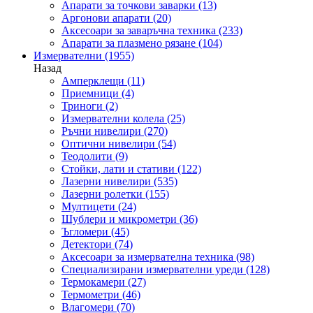
Апарати за точкови заварки
(13)
Аргонови апарати
(20)
Аксесоари за заваръчна техника
(233)
Апарати за плазмено рязане
(104)
Измервателни
(1955)
Назад
Амперклещи
(11)
Приемници
(4)
Триноги
(2)
Измервателни колела
(25)
Ръчни нивелири
(270)
Оптични нивелири
(54)
Теодолити
(9)
Стойки, лати и стативи
(122)
Лазерни нивелири
(535)
Лазерни ролетки
(155)
Мултицети
(24)
Шублери и микрометри
(36)
Ъгломери
(45)
Детектори
(74)
Аксесоари за измервателна техника
(98)
Специализирани измервателни уреди
(128)
Термокамери
(27)
Термометри
(46)
Влагомери
(70)