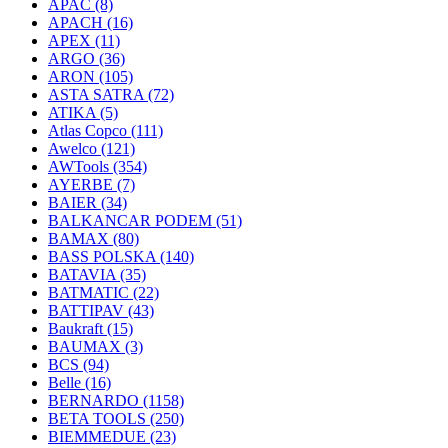
APAC
(8)
APACH
(16)
APEX
(11)
ARGO
(36)
ARON
(105)
ASTA SATRA
(72)
ATIKA
(5)
Atlas Copco
(111)
Awelco
(121)
AWTools
(354)
AYERBE
(7)
BAIER
(34)
BALKANCAR PODEM
(51)
BAMAX
(80)
BASS POLSKA
(140)
BATAVIA
(35)
BATMATIC
(22)
BATTIPAV
(43)
Baukraft
(15)
BAUMAX
(3)
BCS
(94)
Belle
(16)
BERNARDO
(1158)
BETA TOOLS
(250)
BIEMMEDUE
(23)