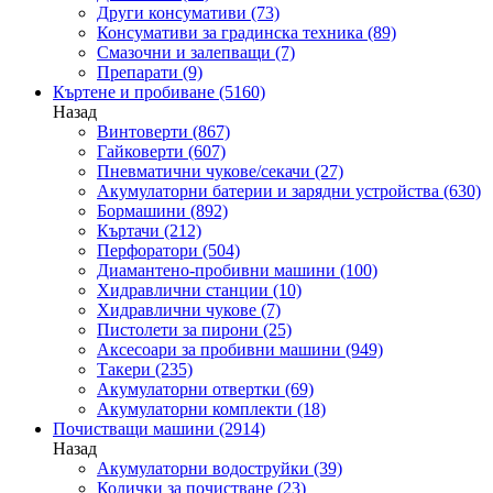
Други консумативи
(73)
Консумативи за градинска техника
(89)
Смазочни и залепващи
(7)
Препарати
(9)
Къртене и пробиване
(5160)
Назад
Винтоверти
(867)
Гайковерти
(607)
Пневматични чукове/секачи
(27)
Акумулаторни батерии и зарядни устройства
(630)
Бормашини
(892)
Къртачи
(212)
Перфоратори
(504)
Диамантено-пробивни машини
(100)
Хидравлични станции
(10)
Хидравлични чукове
(7)
Пистолети за пирони
(25)
Аксесоари за пробивни машини
(949)
Такери
(235)
Акумулаторни отвертки
(69)
Акумулаторни комплекти
(18)
Почистващи машини
(2914)
Назад
Акумулаторни водоструйки
(39)
Колички за почистване
(23)