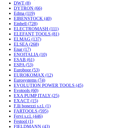
DWT
(8)
DYTRON
(66)
Edma
(119)
EIBENSTOCK
(40)
Einhell
(728)
ELECTROMASH
(111)
ELEFANT TOOLS
(81)
ELMAG
(137)
ELSEA
(268)
Enar
(17)
ENOITALIA
(10)
ESAB
(61)
ESPA
(53)
Euroboor
(53)
EUROKOMAX
(12)
Eurosystems
(74)
EVOLUTION POWER TOOLS
(45)
Evotools
(60)
EXA PUMP ITALY
(25)
EXACT
(15)
F.lli bonezzi s.r.l.
(1)
FARTOOLS
(595)
Fervi s.r.l.
(446)
Festool
(1)
FIELDMANN
(43)