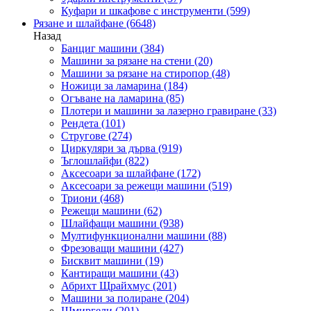
Куфари и шкафове с инструменти
(599)
Рязане и шлайфане
(6648)
Назад
Банциг машини
(384)
Машини за рязане на стени
(20)
Машини за рязане на стиропор
(48)
Ножици за ламарина
(184)
Огъване на ламарина
(85)
Плотери и машини за лазерно гравиране
(33)
Рендета
(101)
Стругове
(274)
Циркуляри за дърва
(919)
Ъглошлайфи
(822)
Аксесоари за шлайфане
(172)
Аксесоари за режещи машини
(519)
Триони
(468)
Режещи машини
(62)
Шлайфащи машини
(938)
Мултифункционални машини
(88)
Фрезоващи машини
(427)
Бисквит машини
(19)
Кантиращи машини
(43)
Абрихт Щрайхмус
(201)
Машини за полиране
(204)
Шмиргели
(201)