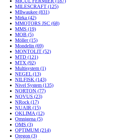
MICUL FERMIER
(187)
MILESCRAFT
(125)
MIlwaukee
(831)
Mirka
(42)
MMOTORS JSC
(68)
MMS
(19)
MOB
(5)
Möller
(15)
Mondelin
(69)
MONTOLIT
(52)
MTD
(121)
MTX
(92)
Multisystem
(1)
NEGEL
(13)
NILFISK
(143)
Nivel System
(135)
NORTON
(77)
NOVUS
(23)
NRock
(17)
NUAIR
(15)
OKLIMA
(12)
Omnigena
(5)
OMS
(3)
OPTIMUM
(214)
Oregon
(3)