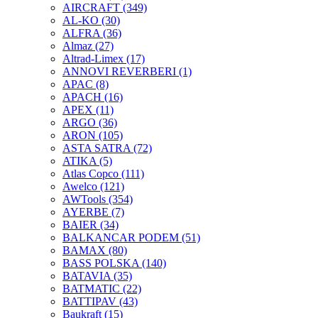
AIRCRAFT
(349)
AL-KO
(30)
ALFRA
(36)
Almaz
(27)
Altrad-Limex
(17)
ANNOVI REVERBERI
(1)
APAC
(8)
APACH
(16)
APEX
(11)
ARGO
(36)
ARON
(105)
ASTA SATRA
(72)
ATIKA
(5)
Atlas Copco
(111)
Awelco
(121)
AWTools
(354)
AYERBE
(7)
BAIER
(34)
BALKANCAR PODEM
(51)
BAMAX
(80)
BASS POLSKA
(140)
BATAVIA
(35)
BATMATIC
(22)
BATTIPAV
(43)
Baukraft
(15)