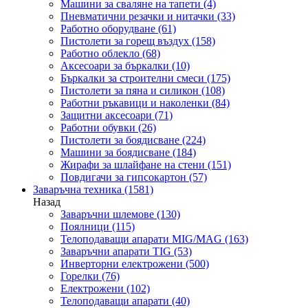
Машини за сваляне на тапети
(4)
Пневматични резачки и нитачки
(33)
Работно оборудване
(61)
Пистолети за горещ въздух
(158)
Работно облекло
(68)
Аксесоари за бъркалки
(10)
Бъркалки за строителни смеси
(175)
Пистолети за пяна и силикон
(108)
Работни ръкавици и наколенки
(84)
Защитни аксесоари
(71)
Работни обувки
(26)
Пистолети за боядисване
(224)
Машини за боядисване
(184)
Жирафи за шлайфане на стени
(151)
Повдигачи за гипсокартон
(57)
Заваръчна техника
(1581)
Назад
Заваръчни шлемове
(130)
Поялници
(115)
Телоподаващи апарати MIG/MAG
(163)
Заваръчни апарати TIG
(53)
Инверторни електрожени
(500)
Горелки
(76)
Електрожени
(102)
Телоподаващи апарати
(40)