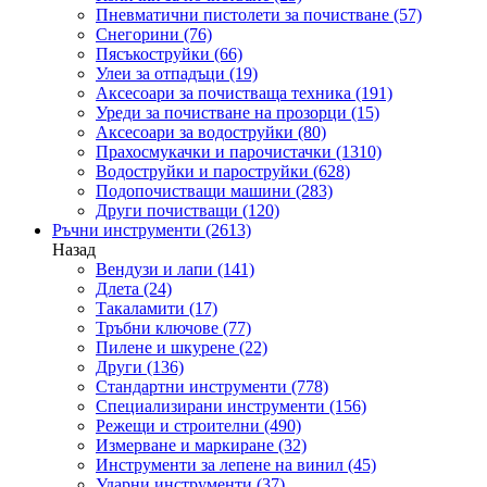
Пневматични пистолети за почистване
(57)
Снегорини
(76)
Пясъкоструйки
(66)
Улеи за отпадъци
(19)
Аксесоари за почистваща техника
(191)
Уреди за почистване на прозорци
(15)
Аксесоари за водоструйки
(80)
Прахосмукачки и парочистачки
(1310)
Водоструйки и пароструйки
(628)
Подопочистващи машини
(283)
Други почистващи
(120)
Ръчни инструменти
(2613)
Назад
Вендузи и лапи
(141)
Длета
(24)
Такаламити
(17)
Тръбни ключове
(77)
Пилене и шкурене
(22)
Други
(136)
Стандартни инструменти
(778)
Специализирани инструменти
(156)
Режещи и строителни
(490)
Измерване и маркиране
(32)
Инструменти за лепене на винил
(45)
Ударни инструменти
(37)