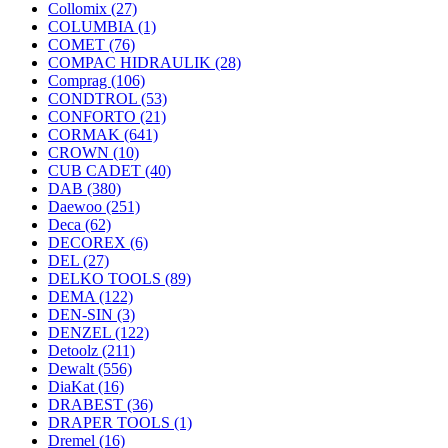
Collomix
(27)
COLUMBIA
(1)
COMET
(76)
COMPAC HIDRAULIK
(28)
Comprag
(106)
CONDTROL
(53)
CONFORTO
(21)
CORMAK
(641)
CROWN
(10)
CUB CADET
(40)
DAB
(380)
Daewoo
(251)
Deca
(62)
DECOREX
(6)
DEL
(27)
DELKO TOOLS
(89)
DEMA
(122)
DEN-SIN
(3)
DENZEL
(122)
Detoolz
(211)
Dewalt
(556)
DiaKat
(16)
DRABEST
(36)
DRAPER TOOLS
(1)
Dremel
(16)