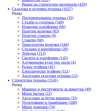
Рязане на строителни материали
(429)
Складова и подемна техника
(1637)
Назад
Противопожарна техника
(33)
Стълби и степенки
(549)
Ножични платформи
(66)
Палетни колички
(83)
Палетни стакери
(9)
Стакери
(60)
Транспортни колички
(244)
Стелажи и контейнери
(26)
Лебедки
(213)
Скелета и платформи
(145)
Алуминиеви кули тип скеле
(4)
Ръчни телфери
(41)
Електрически телфери
(111)
Аксесоари складова техника
(22)
Строителна техника
(2141)
Назад
Машини и инструменти за арматура
(49)
Мини багери
(22)
Аксесоари за бетон машини
(33)
Уплътняване и трамбоване
(268)
Мини дъмпери
(74)