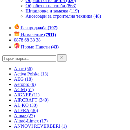
Обработка на бетон
(620)
Обработка на тръби
(863)
Шпакловка и замазка
(119)
Аксесоари за строителна техника
(48)
Разпродажба
(197)
Намаление
(7911)
0878 68 38 38
Промо Пакети
(43)
Abac
(56)
Activa Polska
(13)
AEG
(18)
Aeropro
(9)
AGM
(51)
AIGNEP
(11)
AIRCRAFT
(349)
AL-KO
(30)
ALFRA
(36)
Almaz
(27)
Altrad-Limex
(17)
ANNOVI REVERBERI
(1)