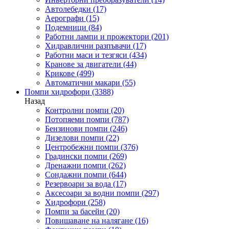
Автолебедки
(17)
Аерографи
(15)
Подемници
(84)
Работни лампи и прожектори
(201)
Хидравлични разпъвачи
(17)
Работни маси и тезгяси
(434)
Кранове за двигатели
(44)
Крикове
(499)
Автоматични макари
(55)
Помпи хидрофори
(3388)
Назад
Контролни помпи
(20)
Потопяеми помпи
(787)
Бензинови помпи
(246)
Дизелови помпи
(22)
Центробежни помпи
(376)
Градински помпи
(269)
Дренажни помпи
(262)
Сондажни помпи
(644)
Резервоари за вода
(17)
Аксесоари за водни помпи
(297)
Хидрофори
(258)
Помпи за басейн
(20)
Повишаване на налягане
(16)