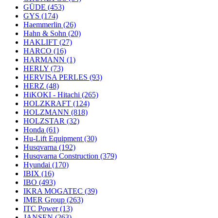
GÜDE
(453)
GYS
(174)
Haemmerlin
(26)
Hahn & Sohn
(20)
HAKLIFT
(27)
HARCO
(16)
HARMANN
(1)
HERLY
(73)
HERVISA PERLES
(93)
HERZ
(48)
HiKOKI - Hitachi
(265)
HOLZKRAFT
(124)
HOLZMANN
(818)
HOLZSTAR
(32)
Honda
(61)
Hu-Lift Equipment
(30)
Husqvarna
(192)
Husqvarna Construction
(379)
Hyundai
(170)
IBIX
(16)
IBO
(493)
IKRA MOGATEC
(39)
IMER Group
(263)
ITC Power
(13)
JANSEN
(263)