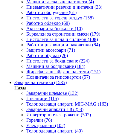
Машини за сваляне на тапети
(4)
Пневматични резачки и нитачки
(33)
Работно оборудване
(61)
Пистолети за горещ въздух
(158)
Работно облекло
(68)
Аксесоари за бъркалки
(10)
Бъркалки за строителни смеси
(179)
Пистолети за пяна и силикон
(108)
Работни ръкавици и наколенки
(84)
Защитни аксесоари
(71)
Работни обувки
(26)
Пистолети за боядисване
(224)
Машини за боядисване
(184)
Жирафи за шлайфане на стени
(151)
Повдигачи за гипсокартон
(57)
Заваръчна техника
(1585)
Назад
Заваръчни шлемове
(132)
Поялници
(115)
Телоподаващи апарати MIG/MAG
(163)
Заваръчни апарати TIG
(53)
Инверторни електрожени
(502)
Горелки
(76)
Електрожени
(102)
Телоподаващи апарати
(40)