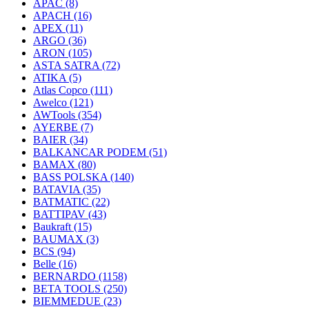
APAC
(8)
APACH
(16)
APEX
(11)
ARGO
(36)
ARON
(105)
ASTA SATRA
(72)
ATIKA
(5)
Atlas Copco
(111)
Awelco
(121)
AWTools
(354)
AYERBE
(7)
BAIER
(34)
BALKANCAR PODEM
(51)
BAMAX
(80)
BASS POLSKA
(140)
BATAVIA
(35)
BATMATIC
(22)
BATTIPAV
(43)
Baukraft
(15)
BAUMAX
(3)
BCS
(94)
Belle
(16)
BERNARDO
(1158)
BETA TOOLS
(250)
BIEMMEDUE
(23)