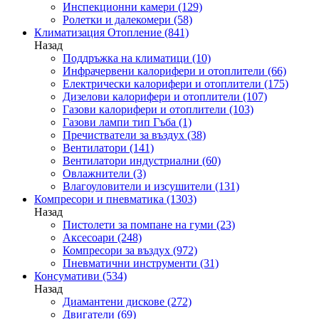
Инспекционни камери
(129)
Ролетки и далекомери
(58)
Климатизация Отопление
(841)
Назад
Поддръжка на климатици
(10)
Инфрачервени калорифери и отоплители
(66)
Електрически калорифери и отоплители
(175)
Дизелови калорифери и отоплители
(107)
Газови калорифери и отоплители
(103)
Газови лампи тип Гъба
(1)
Пречистватели за въздух
(38)
Вентилатори
(141)
Вентилатори индустриални
(60)
Овлажнители
(3)
Влагоуловители и изсушители
(131)
Компресори и пневматика
(1303)
Назад
Пистолети за помпане на гуми
(23)
Аксесоари
(248)
Компресори за въздух
(972)
Пневматични инструменти
(31)
Консумативи
(534)
Назад
Диамантени дискове
(272)
Двигатели
(69)