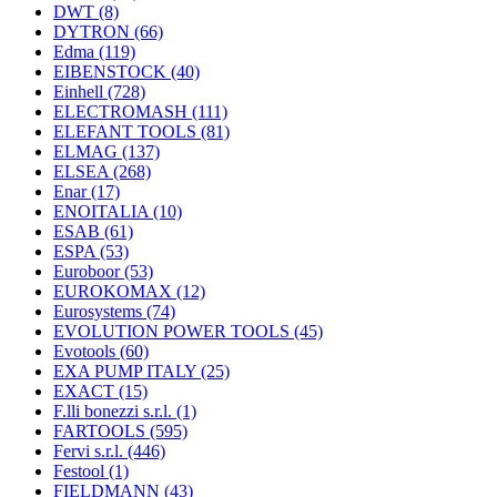
DWT
(8)
DYTRON
(66)
Edma
(119)
EIBENSTOCK
(40)
Einhell
(728)
ELECTROMASH
(111)
ELEFANT TOOLS
(81)
ELMAG
(137)
ELSEA
(268)
Enar
(17)
ENOITALIA
(10)
ESAB
(61)
ESPA
(53)
Euroboor
(53)
EUROKOMAX
(12)
Eurosystems
(74)
EVOLUTION POWER TOOLS
(45)
Evotools
(60)
EXA PUMP ITALY
(25)
EXACT
(15)
F.lli bonezzi s.r.l.
(1)
FARTOOLS
(595)
Fervi s.r.l.
(446)
Festool
(1)
FIELDMANN
(43)