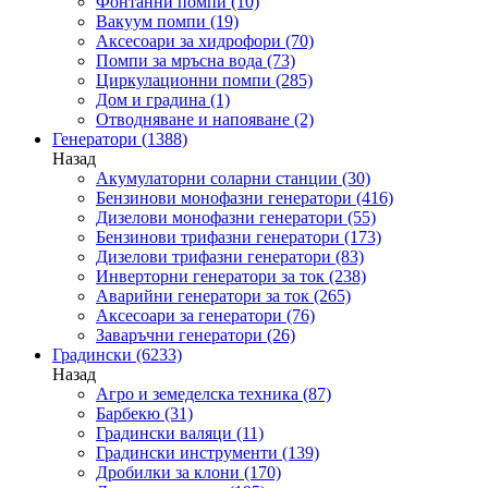
Фонтанни помпи
(10)
Вакуум помпи
(19)
Аксесоари за хидрофори
(70)
Помпи за мръсна вода
(73)
Циркулационни помпи
(285)
Дом и градина
(1)
Отводняване и напояване
(2)
Генератори
(1388)
Назад
Акумулаторни соларни станции
(30)
Бензинови монофазни генератори
(416)
Дизелови монофазни генератори
(55)
Бензинови трифазни генератори
(173)
Дизелови трифазни генератори
(83)
Инверторни генератори за ток
(238)
Аварийни генератори за ток
(265)
Аксесоари за генератори
(76)
Заваръчни генератори
(26)
Градински
(6233)
Назад
Агро и земеделска техника
(87)
Барбекю
(31)
Градински валяци
(11)
Градински инструменти
(139)
Дробилки за клони
(170)