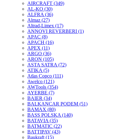
AIRCRAFT
(349)
AL-KO
(30)
ALFRA
(36)
Almaz
(27)
Altrad-Limex
(17)
ANNOVI REVERBERI
(1)
APAC
(8)
APACH
(16)
APEX
(11)
ARGO
(36)
ARON
(105)
ASTA SATRA
(72)
ATIKA
(5)
Atlas Copco
(111)
Awelco
(121)
AWTools
(354)
AYERBE
(7)
BAIER
(34)
BALKANCAR PODEM
(51)
BAMAX
(80)
BASS POLSKA
(140)
BATAVIA
(35)
BATMATIC
(22)
BATTIPAV
(43)
Baukraft
(15)