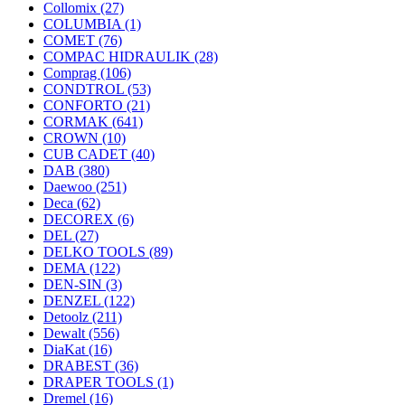
Collomix
(27)
COLUMBIA
(1)
COMET
(76)
COMPAC HIDRAULIK
(28)
Comprag
(106)
CONDTROL
(53)
CONFORTO
(21)
CORMAK
(641)
CROWN
(10)
CUB CADET
(40)
DAB
(380)
Daewoo
(251)
Deca
(62)
DECOREX
(6)
DEL
(27)
DELKO TOOLS
(89)
DEMA
(122)
DEN-SIN
(3)
DENZEL
(122)
Detoolz
(211)
Dewalt
(556)
DiaKat
(16)
DRABEST
(36)
DRAPER TOOLS
(1)
Dremel
(16)