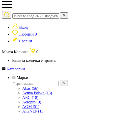
Вход
Любими
0
Сравни
Моята Количка
0
Вашата количка е празна.
Категории
Марки
Abac
(56)
Activa Polska
(13)
AEG
(18)
Aeropro
(9)
AGM
(51)
AIGNEP
(11)