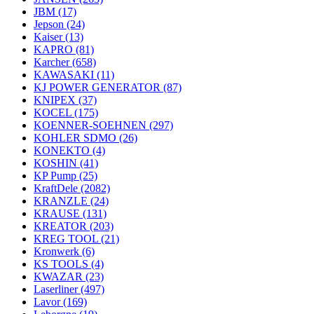
JBM
(17)
Jepson
(24)
Kaiser
(13)
KAPRO
(81)
Karcher
(658)
KAWASAKI
(11)
KJ POWER GENERATOR
(87)
KNIPEX
(37)
KOCEL
(175)
KOENNER-SOEHNEN
(297)
KOHLER SDMO
(26)
KONEKTO
(4)
KOSHIN
(41)
KP Pump
(25)
KraftDele
(2082)
KRANZLE
(24)
KRAUSE
(131)
KREATOR
(203)
KREG TOOL
(21)
Kronwerk
(6)
KS TOOLS
(4)
KWAZAR
(23)
Laserliner
(497)
Lavor
(169)