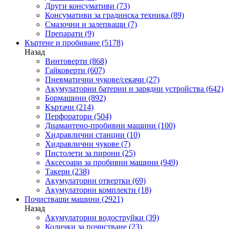
Други консумативи
(73)
Консумативи за градинска техника
(89)
Смазочни и залепващи
(7)
Препарати
(9)
Къртене и пробиване
(5178)
Назад
Винтоверти
(868)
Гайковерти
(607)
Пневматични чукове/секачи
(27)
Акумулаторни батерии и зарядни устройства
(642)
Бормашини
(892)
Къртачи
(214)
Перфоратори
(504)
Диамантено-пробивни машини
(100)
Хидравлични станции
(10)
Хидравлични чукове
(7)
Пистолети за пирони
(25)
Аксесоари за пробивни машини
(949)
Такери
(238)
Акумулаторни отвертки
(69)
Акумулаторни комплекти
(18)
Почистващи машини
(2921)
Назад
Акумулаторни водоструйки
(39)
Колички за почистване
(23)