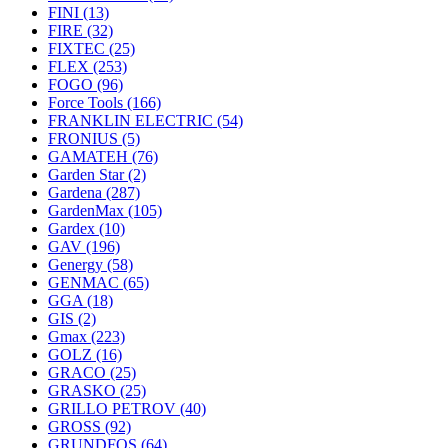
FINI
(13)
FIRE
(32)
FIXTEC
(25)
FLEX
(253)
FOGO
(96)
Force Tools
(166)
FRANKLIN ELECTRIC
(54)
FRONIUS
(5)
GAMATEH
(76)
Garden Star
(2)
Gardena
(287)
GardenMax
(105)
Gardex
(10)
GAV
(196)
Genergy
(58)
GENMAC
(65)
GGA
(18)
GIS
(2)
Gmax
(223)
GOLZ
(16)
GRACO
(25)
GRASKO
(25)
GRILLO PETROV
(40)
GROSS
(92)
GRUNDFOS
(64)