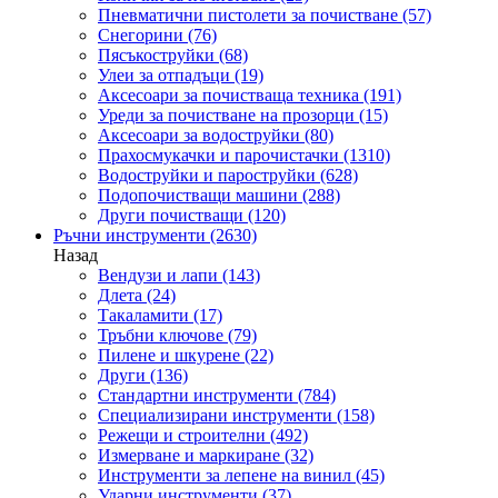
Пневматични пистолети за почистване
(57)
Снегорини
(76)
Пясъкоструйки
(68)
Улеи за отпадъци
(19)
Аксесоари за почистваща техника
(191)
Уреди за почистване на прозорци
(15)
Аксесоари за водоструйки
(80)
Прахосмукачки и парочистачки
(1310)
Водоструйки и пароструйки
(628)
Подопочистващи машини
(288)
Други почистващи
(120)
Ръчни инструменти
(2630)
Назад
Вендузи и лапи
(143)
Длета
(24)
Такаламити
(17)
Тръбни ключове
(79)
Пилене и шкурене
(22)
Други
(136)
Стандартни инструменти
(784)
Специализирани инструменти
(158)
Режещи и строителни
(492)
Измерване и маркиране
(32)
Инструменти за лепене на винил
(45)
Ударни инструменти
(37)