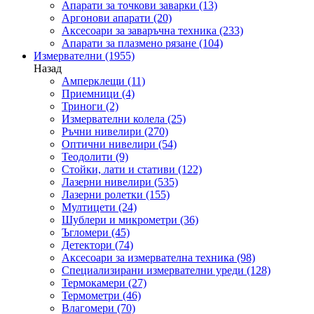
Апарати за точкови заварки
(13)
Аргонови апарати
(20)
Аксесоари за заваръчна техника
(233)
Апарати за плазмено рязане
(104)
Измервателни
(1955)
Назад
Амперклещи
(11)
Приемници
(4)
Триноги
(2)
Измервателни колела
(25)
Ръчни нивелири
(270)
Оптични нивелири
(54)
Теодолити
(9)
Стойки, лати и стативи
(122)
Лазерни нивелири
(535)
Лазерни ролетки
(155)
Мултицети
(24)
Шублери и микрометри
(36)
Ъгломери
(45)
Детектори
(74)
Аксесоари за измервателна техника
(98)
Специализирани измервателни уреди
(128)
Термокамери
(27)
Термометри
(46)
Влагомери
(70)