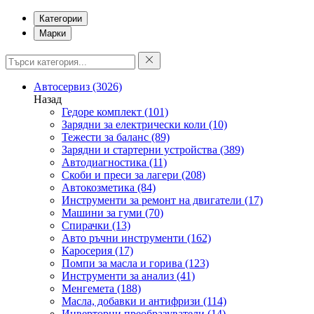
Категории
Марки
Автосервиз
(3026)
Назад
Гедоре комплект
(101)
Зарядни за електрически коли
(10)
Тежести за баланс
(89)
Зарядни и стартерни устройства
(389)
Автодиагностика
(11)
Скоби и преси за лагери
(208)
Автокозметика
(84)
Инструменти за ремонт на двигатели
(17)
Машини за гуми
(70)
Спирачки
(13)
Авто ръчни инструменти
(162)
Каросерия
(17)
Помпи за масла и горива
(123)
Инструменти за анализ
(41)
Менгемета
(188)
Масла, добавки и антифризи
(114)
Инверторни преобразуватели
(14)