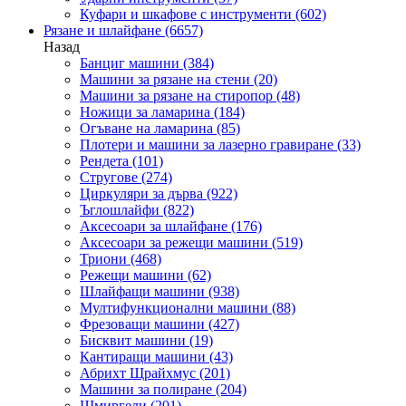
Куфари и шкафове с инструменти
(602)
Рязане и шлайфане
(6657)
Назад
Банциг машини
(384)
Машини за рязане на стени
(20)
Машини за рязане на стиропор
(48)
Ножици за ламарина
(184)
Огъване на ламарина
(85)
Плотери и машини за лазерно гравиране
(33)
Рендета
(101)
Стругове
(274)
Циркуляри за дърва
(922)
Ъглошлайфи
(822)
Аксесоари за шлайфане
(176)
Аксесоари за режещи машини
(519)
Триони
(468)
Режещи машини
(62)
Шлайфащи машини
(938)
Мултифункционални машини
(88)
Фрезоващи машини
(427)
Бисквит машини
(19)
Кантиращи машини
(43)
Абрихт Щрайхмус
(201)
Машини за полиране
(204)
Шмиргели
(201)