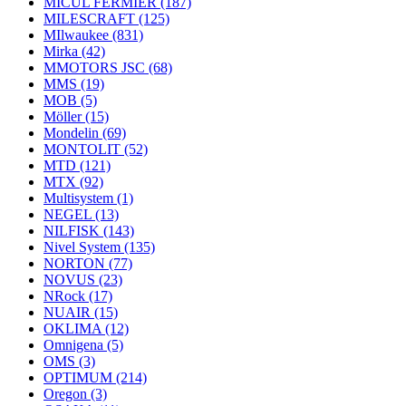
MICUL FERMIER
(187)
MILESCRAFT
(125)
MIlwaukee
(831)
Mirka
(42)
MMOTORS JSC
(68)
MMS
(19)
MOB
(5)
Möller
(15)
Mondelin
(69)
MONTOLIT
(52)
MTD
(121)
MTX
(92)
Multisystem
(1)
NEGEL
(13)
NILFISK
(143)
Nivel System
(135)
NORTON
(77)
NOVUS
(23)
NRock
(17)
NUAIR
(15)
OKLIMA
(12)
Omnigena
(5)
OMS
(3)
OPTIMUM
(214)
Oregon
(3)