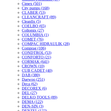
Cimex
(501)
City pumps
(168)
CLABER
(53)
CLEANCRAFT
(89)
Cleanfix
(5)
COELBO
(65)
Collomix
(27)
COLUMBIA
(1)
COMET
(76)
COMPAC HIDRAULIK
(28)
Comprag
(106)
CONDTROL
(53)
CONFORTO
(21)
CORMAK
(641)
CROWN
(10)
CUB CADET
(40)
DAB
(380)
Daewoo
(251)
Deca
(62)
DECOREX
(6)
DEL
(27)
DELKO TOOLS
(89)
DEMA
(122)
DEN-SIN
(3)
DENZEL
(122)