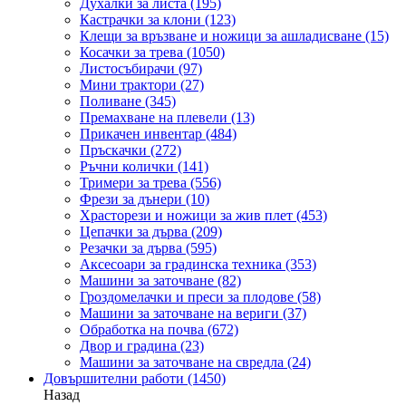
Духалки за листа
(195)
Кастрачки за клони
(123)
Клещи за връзване и ножици за ашладисване
(15)
Косачки за трева
(1050)
Листосъбирачи
(97)
Мини трактори
(27)
Поливане
(345)
Премахване на плевели
(13)
Прикачен инвентар
(484)
Пръскачки
(272)
Ръчни колички
(141)
Тримери за трева
(556)
Фрези за дънери
(10)
Храсторези и ножици за жив плет
(453)
Цепачки за дърва
(209)
Резачки за дърва
(595)
Аксесоари за градинска техника
(353)
Машини за заточване
(82)
Гроздомелачки и преси за плодове
(58)
Машини за заточване на вериги
(37)
Обработка на почва
(672)
Двор и градина
(23)
Машини за заточване на свредла
(24)
Довършителни работи
(1450)
Назад