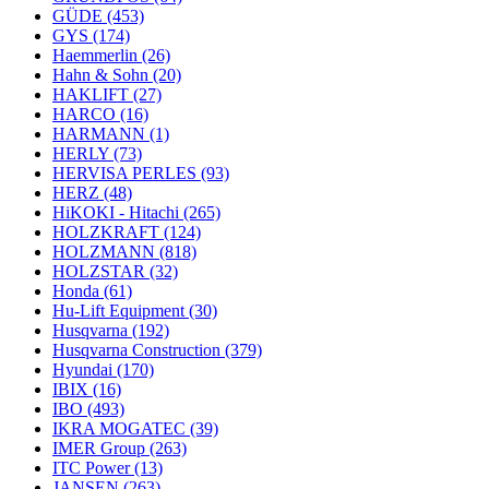
GÜDE
(453)
GYS
(174)
Haemmerlin
(26)
Hahn & Sohn
(20)
HAKLIFT
(27)
HARCO
(16)
HARMANN
(1)
HERLY
(73)
HERVISA PERLES
(93)
HERZ
(48)
HiKOKI - Hitachi
(265)
HOLZKRAFT
(124)
HOLZMANN
(818)
HOLZSTAR
(32)
Honda
(61)
Hu-Lift Equipment
(30)
Husqvarna
(192)
Husqvarna Construction
(379)
Hyundai
(170)
IBIX
(16)
IBO
(493)
IKRA MOGATEC
(39)
IMER Group
(263)
ITC Power
(13)
JANSEN
(263)