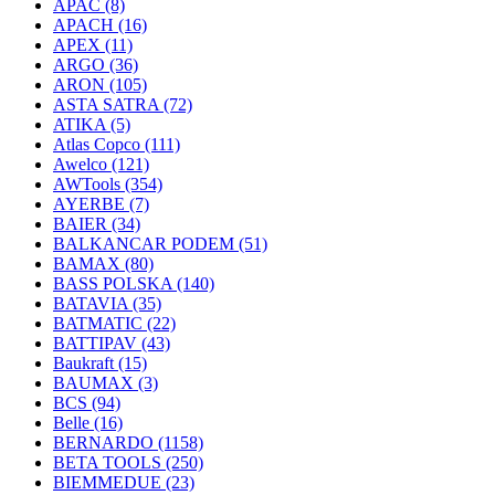
APAC
(8)
APACH
(16)
APEX
(11)
ARGO
(36)
ARON
(105)
ASTA SATRA
(72)
ATIKA
(5)
Atlas Copco
(111)
Awelco
(121)
AWTools
(354)
AYERBE
(7)
BAIER
(34)
BALKANCAR PODEM
(51)
BAMAX
(80)
BASS POLSKA
(140)
BATAVIA
(35)
BATMATIC
(22)
BATTIPAV
(43)
Baukraft
(15)
BAUMAX
(3)
BCS
(94)
Belle
(16)
BERNARDO
(1158)
BETA TOOLS
(250)
BIEMMEDUE
(23)