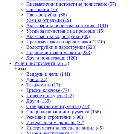
Пневматични пистолети за почистване
(57)
Снегорини
(76)
Пясъкоструйки
(66)
Улеи за отпадъци
(19)
Аксесоари за почистваща техника
(191)
Уреди за почистване на прозорци
(15)
Аксесоари за водоструйки
(80)
Прахосмукачки и парочистачки
(1310)
Водоструйки и пароструйки
(628)
Подопочистващи машини
(283)
Други почистващи
(120)
Ръчни инструменти
(2613)
Назад
Вендузи и лапи
(141)
Длета
(24)
Такаламити
(17)
Тръбни ключове
(77)
Пилене и шкурене
(22)
Други
(136)
Стандартни инструменти
(778)
Специализирани инструменти
(156)
Режещи и строителни
(490)
Измерване и маркиране
(32)
Инструменти за лепене на винил
(45)
Ударни инструменти
(37)