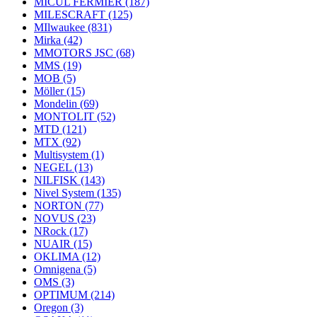
MICUL FERMIER
(187)
MILESCRAFT
(125)
MIlwaukee
(831)
Mirka
(42)
MMOTORS JSC
(68)
MMS
(19)
MOB
(5)
Möller
(15)
Mondelin
(69)
MONTOLIT
(52)
MTD
(121)
MTX
(92)
Multisystem
(1)
NEGEL
(13)
NILFISK
(143)
Nivel System
(135)
NORTON
(77)
NOVUS
(23)
NRock
(17)
NUAIR
(15)
OKLIMA
(12)
Omnigena
(5)
OMS
(3)
OPTIMUM
(214)
Oregon
(3)