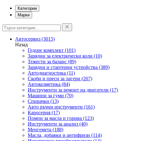
Категории
Марки
Автосервиз
(3015)
Назад
Гедоре комплект
(101)
Зарядни за електрически коли
(10)
Тежести за баланс
(89)
Зарядни и стартерни устройства
(389)
Автодиагностика
(11)
Скоби и преси за лагери
(207)
Автокозметика
(84)
Инструменти за ремонт на двигатели
(17)
Машини за гуми
(70)
Спирачки
(13)
Авто ръчни инструменти
(161)
Каросерия
(17)
Помпи за масла и горива
(123)
Инструменти за анализ
(40)
Менгемета
(188)
Масла, добавки и антифризи
(114)
Инверторни преобразуватели
(14)