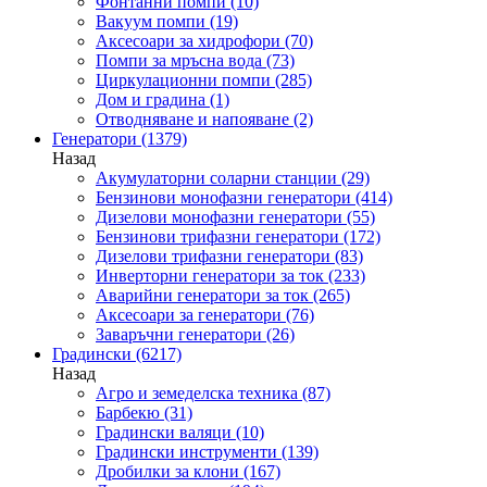
Фонтанни помпи
(10)
Вакуум помпи
(19)
Аксесоари за хидрофори
(70)
Помпи за мръсна вода
(73)
Циркулационни помпи
(285)
Дом и градина
(1)
Отводняване и напояване
(2)
Генератори
(1379)
Назад
Акумулаторни соларни станции
(29)
Бензинови монофазни генератори
(414)
Дизелови монофазни генератори
(55)
Бензинови трифазни генератори
(172)
Дизелови трифазни генератори
(83)
Инверторни генератори за ток
(233)
Аварийни генератори за ток
(265)
Аксесоари за генератори
(76)
Заваръчни генератори
(26)
Градински
(6217)
Назад
Агро и земеделска техника
(87)
Барбекю
(31)
Градински валяци
(10)
Градински инструменти
(139)
Дробилки за клони
(167)