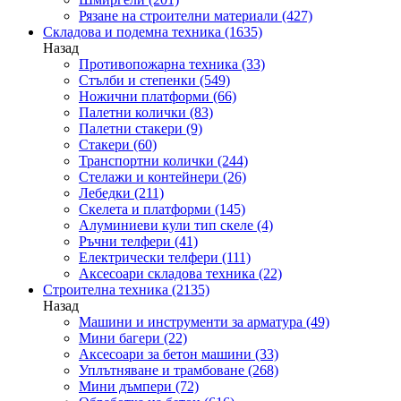
Рязане на строителни материали
(427)
Складова и подемна техника
(1635)
Назад
Противопожарна техника
(33)
Стълби и степенки
(549)
Ножични платформи
(66)
Палетни колички
(83)
Палетни стакери
(9)
Стакери
(60)
Транспортни колички
(244)
Стелажи и контейнери
(26)
Лебедки
(211)
Скелета и платформи
(145)
Алуминиеви кули тип скеле
(4)
Ръчни телфери
(41)
Електрически телфери
(111)
Аксесоари складова техника
(22)
Строителна техника
(2135)
Назад
Машини и инструменти за арматура
(49)
Мини багери
(22)
Аксесоари за бетон машини
(33)
Уплътняване и трамбоване
(268)
Мини дъмпери
(72)