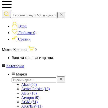
Вход
Любими
0
Сравни
Моята Количка
0
Вашата количка е празна.
Категории
Марки
Abac
(56)
Activa Polska
(13)
AEG
(18)
Aeropro
(9)
AGM
(51)
AIGNEP
(11)