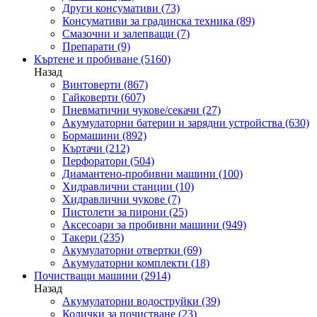
Други консумативи
(73)
Консумативи за градинска техника
(89)
Смазочни и залепващи
(7)
Препарати
(9)
Къртене и пробиване
(5160)
Назад
Винтоверти
(867)
Гайковерти
(607)
Пневматични чукове/секачи
(27)
Акумулаторни батерии и зарядни устройства
(630)
Бормашини
(892)
Къртачи
(212)
Перфоратори
(504)
Диамантено-пробивни машини
(100)
Хидравлични станции
(10)
Хидравлични чукове
(7)
Пистолети за пирони
(25)
Аксесоари за пробивни машини
(949)
Такери
(235)
Акумулаторни отвертки
(69)
Акумулаторни комплекти
(18)
Почистващи машини
(2914)
Назад
Акумулаторни водоструйки
(39)
Колички за почистване
(23)