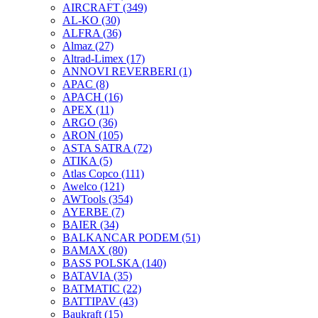
AIRCRAFT
(349)
AL-KO
(30)
ALFRA
(36)
Almaz
(27)
Altrad-Limex
(17)
ANNOVI REVERBERI
(1)
APAC
(8)
APACH
(16)
APEX
(11)
ARGO
(36)
ARON
(105)
ASTA SATRA
(72)
ATIKA
(5)
Atlas Copco
(111)
Awelco
(121)
AWTools
(354)
AYERBE
(7)
BAIER
(34)
BALKANCAR PODEM
(51)
BAMAX
(80)
BASS POLSKA
(140)
BATAVIA
(35)
BATMATIC
(22)
BATTIPAV
(43)
Baukraft
(15)