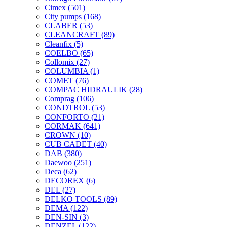
Cimex
(501)
City pumps
(168)
CLABER
(53)
CLEANCRAFT
(89)
Cleanfix
(5)
COELBO
(65)
Collomix
(27)
COLUMBIA
(1)
COMET
(76)
COMPAC HIDRAULIK
(28)
Comprag
(106)
CONDTROL
(53)
CONFORTO
(21)
CORMAK
(641)
CROWN
(10)
CUB CADET
(40)
DAB
(380)
Daewoo
(251)
Deca
(62)
DECOREX
(6)
DEL
(27)
DELKO TOOLS
(89)
DEMA
(122)
DEN-SIN
(3)
DENZEL
(122)