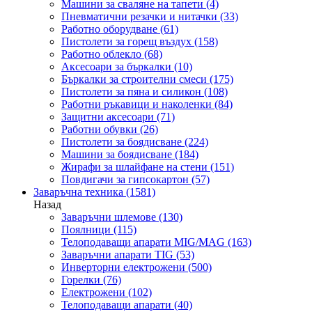
Машини за сваляне на тапети
(4)
Пневматични резачки и нитачки
(33)
Работно оборудване
(61)
Пистолети за горещ въздух
(158)
Работно облекло
(68)
Аксесоари за бъркалки
(10)
Бъркалки за строителни смеси
(175)
Пистолети за пяна и силикон
(108)
Работни ръкавици и наколенки
(84)
Защитни аксесоари
(71)
Работни обувки
(26)
Пистолети за боядисване
(224)
Машини за боядисване
(184)
Жирафи за шлайфане на стени
(151)
Повдигачи за гипсокартон
(57)
Заваръчна техника
(1581)
Назад
Заваръчни шлемове
(130)
Поялници
(115)
Телоподаващи апарати MIG/MAG
(163)
Заваръчни апарати TIG
(53)
Инверторни електрожени
(500)
Горелки
(76)
Електрожени
(102)
Телоподаващи апарати
(40)