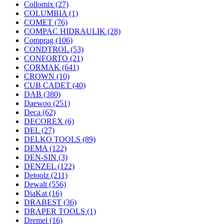
Collomix
(27)
COLUMBIA
(1)
COMET
(76)
COMPAC HIDRAULIK
(28)
Comprag
(106)
CONDTROL
(53)
CONFORTO
(21)
CORMAK
(641)
CROWN
(10)
CUB CADET
(40)
DAB
(380)
Daewoo
(251)
Deca
(62)
DECOREX
(6)
DEL
(27)
DELKO TOOLS
(89)
DEMA
(122)
DEN-SIN
(3)
DENZEL
(122)
Detoolz
(211)
Dewalt
(556)
DiaKat
(16)
DRABEST
(36)
DRAPER TOOLS
(1)
Dremel
(16)