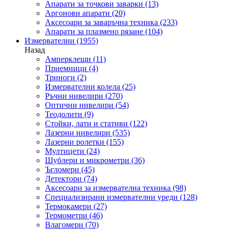
Апарати за точкови заварки
(13)
Аргонови апарати
(20)
Аксесоари за заваръчна техника
(233)
Апарати за плазмено рязане
(104)
Измервателни
(1955)
Назад
Амперклещи
(11)
Приемници
(4)
Триноги
(2)
Измервателни колела
(25)
Ръчни нивелири
(270)
Оптични нивелири
(54)
Теодолити
(9)
Стойки, лати и стативи
(122)
Лазерни нивелири
(535)
Лазерни ролетки
(155)
Мултицети
(24)
Шублери и микрометри
(36)
Ъгломери
(45)
Детектори
(74)
Аксесоари за измервателна техника
(98)
Специализирани измервателни уреди
(128)
Термокамери
(27)
Термометри
(46)
Влагомери
(70)