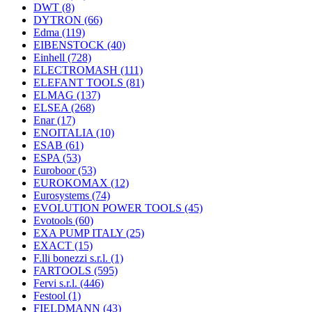
DWT
(8)
DYTRON
(66)
Edma
(119)
EIBENSTOCK
(40)
Einhell
(728)
ELECTROMASH
(111)
ELEFANT TOOLS
(81)
ELMAG
(137)
ELSEA
(268)
Enar
(17)
ENOITALIA
(10)
ESAB
(61)
ESPA
(53)
Euroboor
(53)
EUROKOMAX
(12)
Eurosystems
(74)
EVOLUTION POWER TOOLS
(45)
Evotools
(60)
EXA PUMP ITALY
(25)
EXACT
(15)
F.lli bonezzi s.r.l.
(1)
FARTOOLS
(595)
Fervi s.r.l.
(446)
Festool
(1)
FIELDMANN
(43)