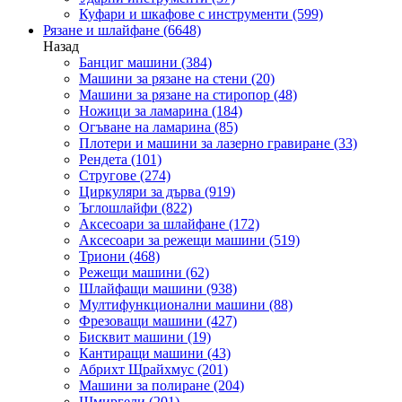
Куфари и шкафове с инструменти
(599)
Рязане и шлайфане
(6648)
Назад
Банциг машини
(384)
Машини за рязане на стени
(20)
Машини за рязане на стиропор
(48)
Ножици за ламарина
(184)
Огъване на ламарина
(85)
Плотери и машини за лазерно гравиране
(33)
Рендета
(101)
Стругове
(274)
Циркуляри за дърва
(919)
Ъглошлайфи
(822)
Аксесоари за шлайфане
(172)
Аксесоари за режещи машини
(519)
Триони
(468)
Режещи машини
(62)
Шлайфащи машини
(938)
Мултифункционални машини
(88)
Фрезоващи машини
(427)
Бисквит машини
(19)
Кантиращи машини
(43)
Абрихт Щрайхмус
(201)
Машини за полиране
(204)
Шмиргели
(201)