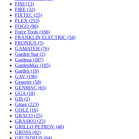
FINI
(13)
FIRE
(32)
FIXTEC
(25)
FLEX
(253)
FOGO
(96)
Force Tools
(166)
FRANKLIN ELECTRIC
(54)
FRONIUS
(5)
GAMATEH
(76)
Garden Star
(2)
Gardena
(287)
GardenMax
(105)
Gardex
(10)
GAV
(196)
Genergy
(58)
GENMAC
(65)
GGA
(18)
GIS
(2)
Gmax
(223)
GOLZ
(16)
GRACO
(25)
GRASKO
(25)
GRILLO PETROV
(40)
GROSS
(92)
GRUNDFOS
(64)