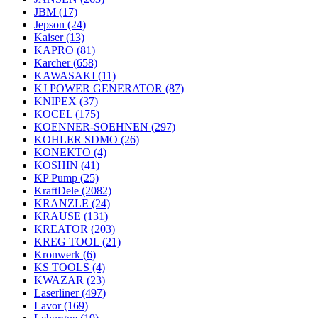
JBM
(17)
Jepson
(24)
Kaiser
(13)
KAPRO
(81)
Karcher
(658)
KAWASAKI
(11)
KJ POWER GENERATOR
(87)
KNIPEX
(37)
KOCEL
(175)
KOENNER-SOEHNEN
(297)
KOHLER SDMO
(26)
KONEKTO
(4)
KOSHIN
(41)
KP Pump
(25)
KraftDele
(2082)
KRANZLE
(24)
KRAUSE
(131)
KREATOR
(203)
KREG TOOL
(21)
Kronwerk
(6)
KS TOOLS
(4)
KWAZAR
(23)
Laserliner
(497)
Lavor
(169)