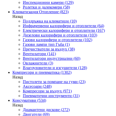
Инспекционни камери
(129)
Ролетки и далекомери
(58)
Климатизация Отопление
(823)
Назад
Поддръжка на климатици
(10)
Инфрачервени калорифери и отоплители
(64)
Електрически калорифери и отоплители
(167)
Дизелови калорифери и отоплители
(103)
Газови калорифери и отоплители
(102)
Газови лампи тип Гъба
(1)
Пречистватели за въздух
(38)
Вентилатори
(141)
Вентилатори индустриални
(60)
Овлажнители
(3)
Влагоуловители и изсушители
(128)
Компресори и пневматика
(1302)
Назад
Пистолети за помпане на гуми
(23)
Аксесоари
(248)
Компресори за въздух
(971)
Пневматични инструменти
(31)
Консумативи
(534)
Назад
Диамантени дискове
(272)
Двигатели
(69)