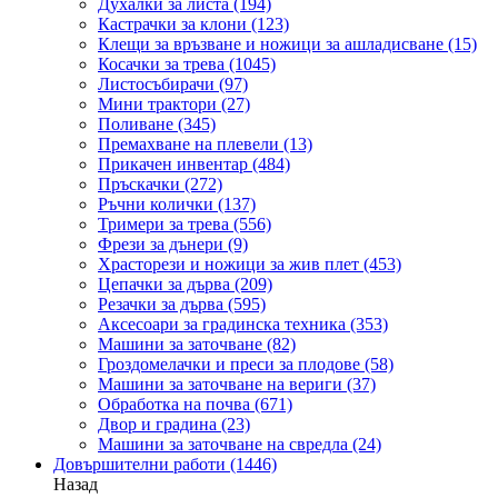
Духалки за листа
(194)
Кастрачки за клони
(123)
Клещи за връзване и ножици за ашладисване
(15)
Косачки за трева
(1045)
Листосъбирачи
(97)
Мини трактори
(27)
Поливане
(345)
Премахване на плевели
(13)
Прикачен инвентар
(484)
Пръскачки
(272)
Ръчни колички
(137)
Тримери за трева
(556)
Фрези за дънери
(9)
Храсторези и ножици за жив плет
(453)
Цепачки за дърва
(209)
Резачки за дърва
(595)
Аксесоари за градинска техника
(353)
Машини за заточване
(82)
Гроздомелачки и преси за плодове
(58)
Машини за заточване на вериги
(37)
Обработка на почва
(671)
Двор и градина
(23)
Машини за заточване на свредла
(24)
Довършителни работи
(1446)
Назад