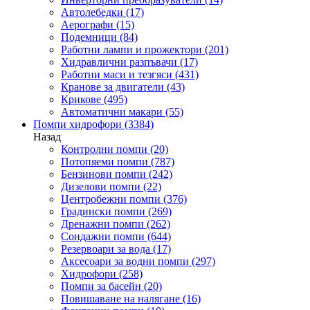
Автолебедки
(17)
Аерографи
(15)
Подемници
(84)
Работни лампи и прожектори
(201)
Хидравлични разпъвачи
(17)
Работни маси и тезгяси
(431)
Кранове за двигатели
(43)
Крикове
(495)
Автоматични макари
(55)
Помпи хидрофори
(3384)
Назад
Контролни помпи
(20)
Потопяеми помпи
(787)
Бензинови помпи
(242)
Дизелови помпи
(22)
Центробежни помпи
(376)
Градински помпи
(269)
Дренажни помпи
(262)
Сондажни помпи
(644)
Резервоари за вода
(17)
Аксесоари за водни помпи
(297)
Хидрофори
(258)
Помпи за басейн
(20)
Повишаване на налягане
(16)